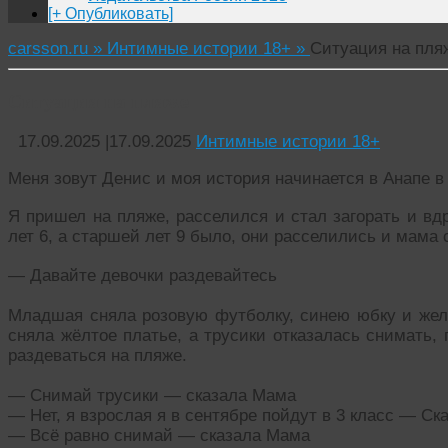
[+ Опубликовать]
carsson.ru »
Интимные истории 18+ »
Ситуация на пля
Ситуация на пляже
17.09.2025
|
17.09.2025
Интимные истории 18+
Меня зовут Денис и моя история начинается в Анапе в 
Я пришел на пляже, расселился и стал загорать и в
лет 6, а старшей лет 9 было, они расселились и мама 
— Давайте девочки раздевайтесь
Младшая сняла розовую футболку, синею юбку и желт
сняла жёлтое платье, а трусики отказалась снимать, 
раздеваться на пляже.
— Снимай трусики — сказала Мама
— Нет, я взрослая я в сентябре пойдут в 3 класс — С
— Всё равно снимай — сказала Мама