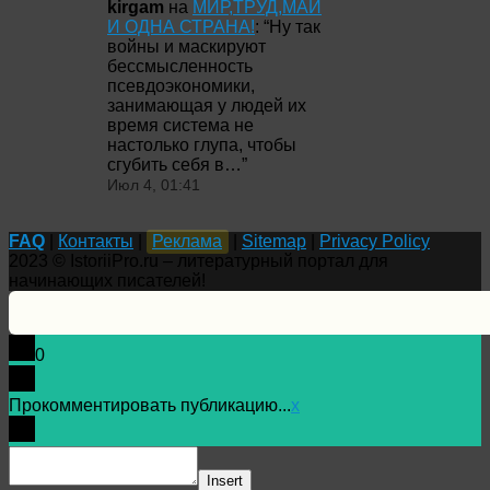
kirgam
на
МИР,ТРУД,МАЙ
И ОДНА СТРАНА!
: “
Ну так
войны и маскируют
бессмысленность
псевдоэкономики,
занимающая у людей их
время система не
настолько глупа, чтобы
сгубить себя в…
”
Июл 4, 01:41
FAQ
|
Контакты
|
Реклама
|
Sitemap
|
Privacy Policy
2023 © IstoriiPro.ru – литературный портал для
начинающих писателей!
0
Прокомментировать публикацию...
x
Insert