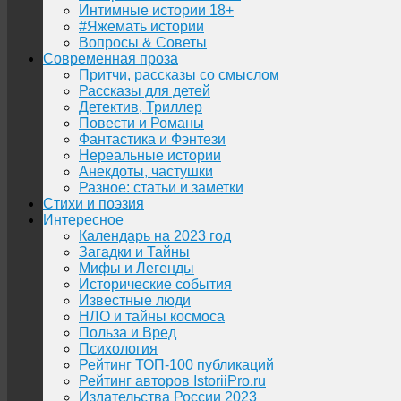
Интимные истории 18+
#Яжемать истории
Вопросы & Советы
Современная проза
Притчи, рассказы со смыслом
Рассказы для детей
Детектив, Триллер
Повести и Романы
Фантастика и Фэнтези
Нереальные истории
Анекдоты, частушки
Разное: статьи и заметки
Стихи и поэзия
Интересное
Календарь на 2023 год
Загадки и Тайны
Мифы и Легенды
Исторические события
Известные люди
НЛО и тайны космоса
Польза и Вред
Психология
Рейтинг ТОП-100 публикаций
Рейтинг авторов IstoriiPro.ru
Издательства России 2023