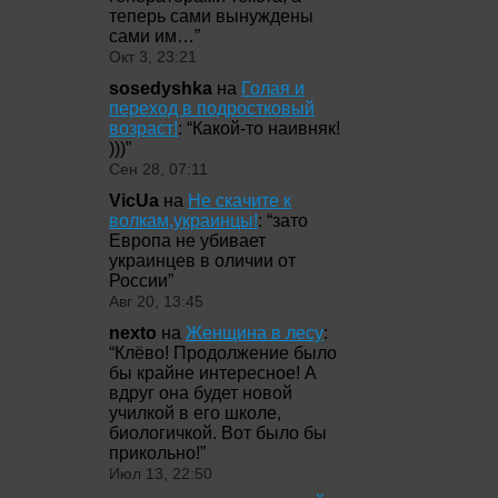
теперь сами вынуждены
сами им…
”
Окт 3, 23:21
sosedyshka
на
Голая и
переход в подростковый
возраст!
: “
Какой-то наивняк!
)))
”
Сен 28, 07:11
VicUa
на
Не скачите к
волкам,украинцы!
: “
зато
Европа не убивает
украинцев в оличии от
России
”
Авг 20, 13:45
nexto
на
Женщина в лесу
:
“
Клёво! Продолжение было
бы крайне интересное! А
вдруг она будет новой
училкой в его школе,
биологичкой. Вот было бы
прикольно!
”
Июл 13, 22:50