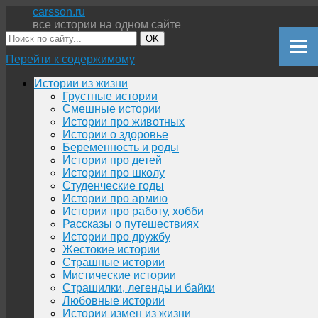
carsson.ru
все истории на одном сайте
OK
Перейти к содержимому
Истории из жизни
Грустные истории
Смешные истории
Истории про животных
Истории о здоровье
Беременность и роды
Истории про детей
Истории про школу
Студенческие годы
Истории про армию
Истории про работу, хобби
Рассказы о путешествиях
Истории про дружбу
Жестокие истории
Страшные истории
Мистические истории
Страшилки, легенды и байки
Любовные истории
Истории измен из жизни