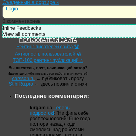
Съеденный в сортире
»
Login
0
комментариев
Inline Feedbacks
View all comments
ПОЛЬЗОВАТЕЛИ САЙТА
Рейтинг писателей сайта 🏆
Активность пользователей 🚀
ТОП-100 рейтинг публикаций ⭐
Вы писатель, поэт, начинающий автор?
Ищете где опубликовать свои работы в интернете?!
carsson.ru
← публиковать прозу
StihiRu.pro
← здесь поэзия и стихи
Последние комментарии:
kirgam
на
Теперь
подросток!
: “
Ни фига себе
рост технологий! Ещё года
полтора назад люди
смеялись над роботами-
генераторами текста, а