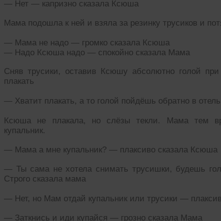
— Нет — капризно сказала Ксюша
Мама подошла к ней и взяла за резинку трусиков и по
— Мама не надо — громко сказала Ксюша
— Надо Ксюша надо — спокойно сказала Мама
Сняв трусики, оставив Ксюшу абсолютно голой при
плакать
— Хватит плакать, а то голой пойдёшь обратно в отель
Ксюша не плакала, но слёзы текли. Мама тем в
купальник.
— Мама а мне купальник? — плаксиво сказала Ксюша
— Ты сама не хотела снимать трусишки, будешь голе
Строго сказала мама
— Нет, но Мам отдай купальник или трусики — плакси
— Заткнись и иди купайся — грозно сказала Мама