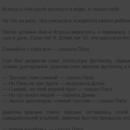
Ксюша и Аня ушли купаться в море, я сказал себе
Ну что за мать, она унизила и оскорбила своего ребён
После купание Аня и Ксюша вернулись к покрывалу, 
сын и дочь, Сыну лет 8, Дочке лет 10, они расстелилис
Снимайте с себя всё — сказала Папа
Сын без вопросов снял полосатую футболку, чёрн
плавки для купание, девочка снял жёлтую футболку и
— Трусики тоже снимай — сказал Папа
— Но Папа не при брате — возразила Дочка
— Снимай, но твой родной брат — сказал Папа
— Но тут много людей — сказала Дочка
— Хватит разговоров, снимай трусики — сказал Папа
Девочка краснея сняла трусики, оставшись голо
самодовольной улыбкой, девочка быстро прикрыла пи
— Идите купайтесь — сказал Папа