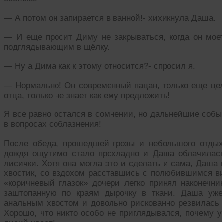
— А потом он запирается в ванной!- хихикнула Даша.
— И еще просит Диму не закрываться, когда он мое
подглядывающим в щёлку.
— Ну а Дима как к этому относится?- спросил я.
— Нормально! Он современный пацан, только еще цел
отца, только не знает как ему предложить!
Я все равно остался в сомнении, но дальнейшие соб
в вопросах соблазнения!
После обеда, прошедшей грозы и небольшого отдых
дождя ощутимо стало прохладно и Даша облачилас
лисички. Хотя она могла это и сделать и сама, Даша
хвостик, со вздохом расставшись с полюбившимся ви
«коричневый глазок» дочери легко принял наконечни
заштопанную по краям дырочку в ткани. Даша уже
анальным хвостом и довольно рискованно резвилась 
Хорошо, что никто особо не приглядывался, почему у