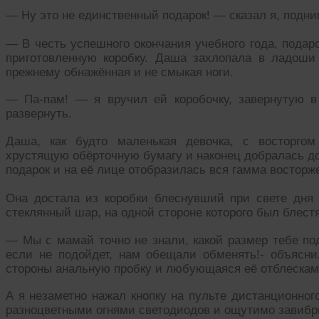
— Ну это не единственный подарок! — сказал я, подни
— В честь успешного окончания учебного года, подар
приготовленную коробку. Даша захлопала в ладоши
прежнему обнажённая и не смыкая ноги.
— Па-пам! — я вручил ей коробочку, завернутую в
развернуть.
Даша, как будто маленькая девочка, с восторгом
хрустящую обёрточную бумагу и наконец добралась до 
подарок и на её лице отобразилась вся гамма восторж
Она достала из коробки блеснувший при свете дня 
стеклянный шар, на одной стороне которого был блес
— Мы с мамай точно не знали, какой размер тебе под
если не подойдет, нам обещали обменять!- объясн
стороны анальную пробку и любующаяся её отблескам
А я незаметно нажал кнопку на пульте дистанционног
разноцветными огнями светодиодов и ощутимо завибри