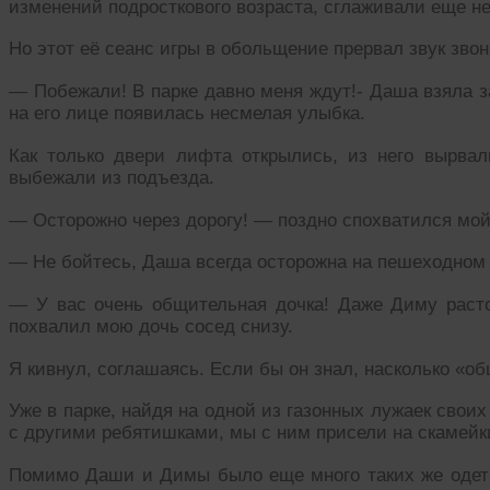
изменений подросткового возраста, сглаживали еще не
Но этот её сеанс игры в обольщение прервал звук зво
— Побежали! В парке давно меня ждут!- Даша взяла за
на его лице появилась несмелая улыбка.
Как только двери лифта открылись, из него вырва
выбежали из подъезда.
— Осторожно через дорогу! — поздно спохватился мой
— Не бойтесь, Даша всегда осторожна на пешеходном п
— У вас очень общительная дочка! Даже Диму расто
похвалил мою дочь сосед снизу.
Я кивнул, соглашаясь. Если бы он знал, насколько «о
Уже в парке, найдя на одной из газонных лужаек сво
с другими ребятишками, мы с ним присели на скамейк
Помимо Даши и Димы было еще много таких же одет