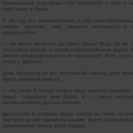
Закончивший отец Димы стал приходить в себя и за
свой пенис в брюки.
Я же под его ошеломленным и под заинтересованны
черных трусиках, тоже закончил изливаться и 
удовольствия!
— Не могла потерпеть до дома, Даша? Ведь ты же т
попытался шуткой и своим непринуждённым видом п
ничего предосудительного не произошло! Хотя, судя
очень и удалось!
Дочь поболтала во рту полученной смесью двух мужс
будто любимый напиток.
— Но, папа! Я только хотела лишь немного белкового
борщ!- подыграла мне Даша, и с самым непосре
насколько могла достать языком.
Дима стоял в сторонке, вроде смотря на стенку, но и
повторяя за ней движения языком, будто облизываясь
незамеченных капель моей спермы.