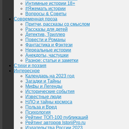
Интимные истории 18+
#Яжемать истории
Вопросы & Советы
Современная проза
Притчи, рассказы со смыслом
Рассказы для детей
Детектив, Триллер
Повести и Романы
Фантастика и Фэнтези
Нереальные истории
Анекдоты, частушки
Разное: статьи и заметки
Стихи и поэзия
Интересное
Календарь на 2023 год
Загадки и Тайны
Мифы и Легенды
Исторические события
Известные люди
НЛО и тайны космоса
Польза и Вред
Психология
Рейтинг ТОП-100 публикаций
Рейтинг авторов IstoriiPro.ru
Издательства России 2023