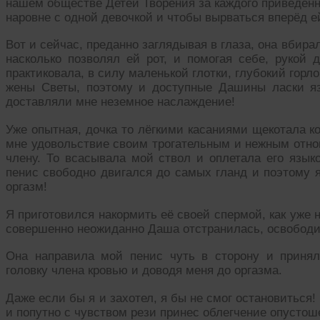
нашем обществе Детей Творения за каждого приведённ
наровне с одной девочкой и чтобы вырваться вперёд е
Вот и сейчас, преданно заглядывая в глаза, она вбир
насколько позволял ей рот, и помогая себе, рукой 
практиковала, в силу маленькой глотки, глубокий горл
жены Светы, поэтому и доступные Дашины ласки яз
доставляли мне неземное наслаждение!
Уже опытная, дочка то лёгкими касаниями щекотала ко
мне удовольствие своим трогательным и нежным отнош
члену. То всасывала мой ствол и оплетала его язы
пенис свободно двигался до самых гланд и поэтому я
оргазм!
Я приготовился накормить её своей спермой, как уже н
совершенно неожиданно Даша отстранилась, освободив
Она направила мой пенис чуть в сторону и принял
головку члена кровью и доводя меня до оргазма.
Даже если бы я и захотел, я бы не смог остановиться
и попутно с чувством рези принес облегчение опустош