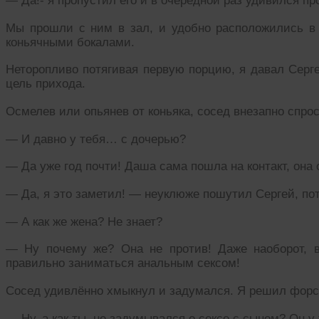
— Да!- я пропустил его и в очередной раз удивился п
Мы прошли с ним в зал, и удобно расположились в 
коньячными бокалами.
Неторопливо потягивая первую порцию, я давал Серг
цель прихода.
Осмелев или опьянев от коньяка, сосед внезапно спро
— И давно у тебя… с дочерью?
— Да уже год почти! Даша сама пошла на контакт, она 
— Да, я это заметил! — неуклюже пошутил Сергей, по
— А как же жена? Не знает?
— Ну почему же? Она не против! Даже наоборот, 
правильно заниматься анальным сексом!
Сосед удивлённо хмыкнул и задумался. Я решил форс
— Ну, а как ты, не задумывался о сексе с сыном? Он 