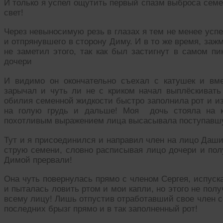
И только я успел ощутить первый спазм выброса семен
свет!
Через невыносимую резь в глазах я тем не менее успе
и отпрянувшего в сторону Диму. И в то же время, заж
не заметил этого, так как был застигнут в самом п
дочери
И видимо он окончательно съехал с катушек и вме
зарычал и чуть ли не с криком начал выплёскиват
обилия семенной жидкости быстро заполнила рот и из
на голую грудь и дальше! Моя дочь стояла на к
похотливым выражением лица высасывала поступавш
Тут и я присоединился и направил член на лицо Даш
струю семени, словно расписывая лицо дочери и полу
Димой прервали!
Она чуть повернулась прямо с членом Сергея, испус
и пыталась ловить ртом и мои капли, но этого не полу
всему лицу! Лишь отпустив отработавший свое член с
последних брызг прямо и в так заполненный рот!