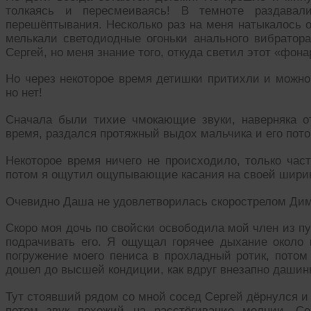
толкаясь и пересмеиваясь! В темноте раздавал
перешёптывания. Несколько раз на меня натыкалось о
мелькали светодиодные огоньки анального вибратор
Сергей, но меня знание того, откуда светил этот «фон
Но через некоторое время детишки притихли и можно
но нет!
Сначала были тихие чмокающие звуки, наверняка о
время, раздался протяжный выдох мальчика и его по
Некоторое время ничего не происходило, только час
потом я ощутил ощупывающие касания на своей шири
Очевидно Даша не удовлетворилась скорострелом Дим
Скоро моя дочь по свойски освободила мой член из п
подрачивать его. Я ощущал горячее дыхание около к
погружение моего пениса в прохладный ротик, потом
дошел до высшей кондиции, как вдруг внезапно дашин
Тут стоявший рядом со мной сосед Сергей дёрнулся и 
потом звук похожий на расстёгивание молнии. С