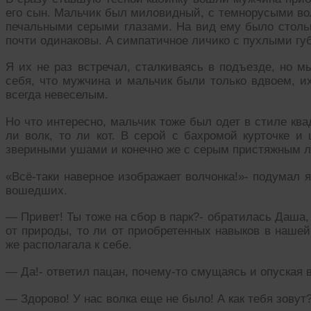
его сын. Мальчик был миловидный, с темнорусыми вол
печальными серыми глазами. На вид ему было стольк
почти одинаковы. А симпатичное личико с пухлыми гу
Я их не раз встречал, сталкиваясь в подъезде, но м
себя, что мужчина и мальчик были только вдвоем, и
всегда невеселым.
Но что интересно, мальчик тоже был одет в стиле ква
ли волк, то ли кот. В серой с бахромой курточке и
звериными ушами и конечно же с серым пристяжным 
«Всё-таки наверное изображает волчонка!»- подумал 
вошедших.
— Привет! Ты тоже на сбор в парк?- обратилась Даша,
от природы, то ли от приобретенных навыков в нашей
же располагала к себе.
— Да!- ответил пацан, почему-то смущаясь и опуская в
— Здорово! У нас волка еще не было! А как тебя зову