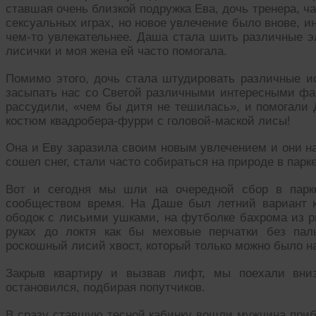
ставшая очень близкой подружка Ева, дочь тренера, 
сексуальных играх, но новое увлечение было внове, и
чем-то увлекательнее. Даша стала шить различные 
лисички и моя жена ей часто помогала.
Помимо этого, дочь стала штудировать различные и
засыпать нас со Светой различными интересными фа
рассудили, «чем бы дитя не тешилась», и помогали
костюм квадробера-фурри с головой-маской лисы!
Она и Еву заразила своим новым увлечением и они н
сошел снег, стали часто собираться на природе в парке
Вот и сегодня мы шли на очередной сбор в парке
сообществом время. На Даше был летний вариант к
ободок с лисьими ушками, на футболке бахрома из 
руках до локтя как бы меховые перчатки без па
роскошный лисий хвост, который только можно было на
Закрыв квартиру и вызвав лифт, мы поехали вни
остановился, подбирая попутчиков.
В сразу ставшую тесной кабинку вошли мужчина приб