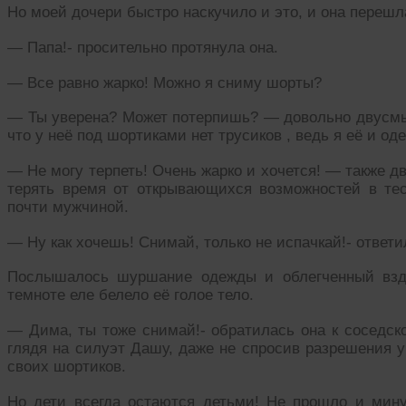
Но моей дочери быстро наскучило и это, и она перешл
— Папа!- просительно протянула она.
— Все равно жарко! Можно я сниму шорты?
— Ты уверена? Может потерпишь? — довольно двусмыс
что у неё под шортиками нет трусиков , ведь я её и од
— Не могу терпеть! Очень жарко и хочется! — также 
терять время от открывающихся возможностей в те
почти мужчиной.
— Ну как хочешь! Снимай, только не испачкай!- ответи
Послышалось шуршание одежды и облегченный вздо
темноте еле белело её голое тело.
— Дима, ты тоже снимай!- обратилась она к соседско
глядя на силуэт Дашу, даже не спросив разрешения у 
своих шортиков.
Но дети всегда остаются детьми! Не прошло и мину