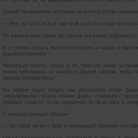
Сергей ошарашенно взглянул на меня а потом смущенн
— Нет, ты что! Он всё таки мой сын! И он еще не взро
Но видимо мои слова заставили его снова задуматься
Я от нечего делать включил планшет и нашел в прило
Дашиной комнате.
Несколько недель назад я по просьбе жены устано
могла наблюдать за нашим с Дашей сексом, когда л
камеры пригодились!
На экране было видно, как абсолютно голая Даша
самозабвенно сосала членик Димы, стоящего с при
прикрыл глаза от то ли смущения, то ли от неги и нав
Я показал планшет Сергею:
— Не такой уж он у тебя и маленький! Мальчик то созр
Сосед заинтересованно уставился в экран и можн