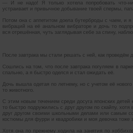
— И не надо! Я только хотела попробовать что-н
устраивает и привычное добывание твоей спермы, пап
Потом она с аппетитом доела бутерброды с чаем, и 
вибраций на её анальном вибраторе и дочь то подпр
вся отрешённая, чуть заглядывая себе за спину, набл
После завтрака мы стали решать с ней, как проведём д
Сошлись на том, что после завтрака погуляем в парк
спальню, а я быстро оделся и стал ожидать её.
Дочь вышла одетая по летнему, но с учетом её нового 
то животного.
С этим новым течением среди досуга японских детей 
то быстро подружились с друг другом по скайпу, хотя
друг другом своими школьными делами или самым со
костюмы для фурри и квадробики и моя девочка тоже з
Хотя она по прежнему ходила на занятия по хоббихор