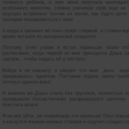
толкался ребёнок, и моя жена получала многокра
особенного животом, словно укачивая свое еще не
ощущал встречные толчки из матки, как будто дитя
поскорее познакомиться с ним!
А когда я заливал её лоно своей спермой, я словно к
кроме питания по материнской плаценте!
Поэтому этим утром я встал пораньше, благо от
расписание, когда первой ко мне приходила Даша за
завтрак , чтобы подать ей в постель!
Войдя в её комнату, я увидел что моя дочь еще 
прикрывшись одеялом. Поставив поднос около тумбо
потянул одеяло вниз!
И конечно же Даша спала без трусиков, полностью го
прикрывали беззастенчиво раскрывшуюся щёлочку 
блестела влага!
Я не мог уйти, не попробовав эти капельки! Опустивш
я коснулся языком нежных створок и ощутил сладко-со