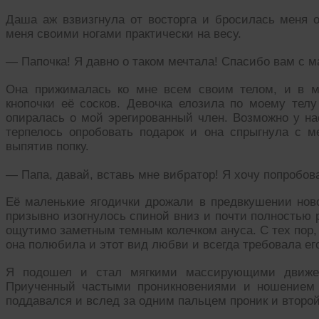
Даша аж взвизгнула от восторга и бросилась меня о
меня своими ногами практически на весу.
— Папочка! Я давно о таком мечтала! Спасибо вам с м
Она прижималась ко мне всем своим телом, и в м
кнопочки её сосков. Девочка елозила по моему телу
опиралась о мой эрегированный член. Возможно у на
терпелось опробовать подарок и она спрыгнула с ме
выпятив попку.
— Папа, давай, вставь мне вибратор! Я хочу попробова
Её маленькие ягодички дрожали в предвкушении ново
призывно изогнулось спиной вниз и почти полностью 
ощутимо заметным темным колечком ануса. С тех пор,
она полюбила и этот вид любви и всегда требовала ег
Я подошел и стал мягкими массирующими движен
Приученный частыми проникновениями и ношением 
поддавался и вслед за одним пальцем проник и второй,