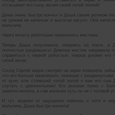
отсасывает его сыну, виляя своей голой попкой!
Дима очень быстро кончил и Даша своим ротиком без
не уронив ни капельки и высосав насухо. Она напосле
мальчику.
Через минуту ребятишки поменялись местами.
Теперь Даша полулежала, опираясь на локти, а 
полностью раздевшись! Девочка жестом направила г
справиться с первой робостью, накрыв руками его г
своей киски.
Сосед Сергей жадно смотрел на экран планшета, забы
что его больше привлекало, лежащая с раздвинутыми
от куни, или стоявший голой попой к нам его сын
спутать с девчоночьими! Его розовая попка с бо
заметно виляла, а сам мальчик чуть ли не с головой у
И тут, видимо от ощущения новизны и хотя и неум
мальчика, Даша быстро кончила!