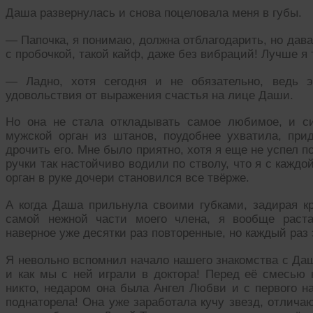
Даша развернулась и снова поцеловала меня в губы.
— Папочка, я понимаю, должна отблагодарить, но дава
с пробочкой, такой кайф, даже без вибраций! Лучше я 
— Ладно, хотя сегодня и не обязательно, ведь эт
удовольствия от выражения счастья на лице Даши.
Но она не стала откладывать самое любимое, и с
мужской орган из штанов, поудобнее ухватила, пр
дрочить его. Мне было приятно, хотя я еще не успел п
ручки так настойчиво водили по стволу, что я с кажд
орган в руке дочери становился все твёрже.
А когда Даша прильнула своими губками, задирая к
самой нежной части моего члена, я вообще раста
наверное уже десятки раз повторенные, но каждый раз 
Я невольно вспомнил начало нашего знакомства с Даш
и как мы с ней играли в доктора! Перед её смесью 
никто, недаром она была Ангел Любви и с первого н
поднаторела! Она уже заработала кучу звезд, отлич