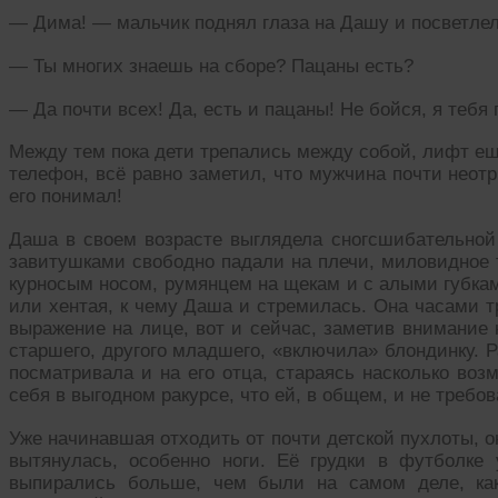
— Дима! — мальчик поднял глаза на Дашу и посветлел
— Ты многих знаешь на сборе? Пацаны есть?
— Да почти всех! Да, есть и пацаны! Не бойся, я тебя
Между тем пока дети трепались между собой, лифт еще
телефон, всё равно заметил, что мужчина почти неот
его понимал!
Даша в своем возрасте выглядела сногсшибательной 
завитушками свободно падали на плечи, миловидное 
курносым носом, румянцем на щекам и с алыми губка
или хентая, к чему Даша и стремилась. Она часами т
выражение на лице, вот и сейчас, заметив внимание 
старшего, другого младшего, «включила» блондинку. Р
посматривала и на его отца, стараясь насколько во
себя в выгодном ракурсе, что ей, в общем, и не требов
Уже начинавшая отходить от почти детской пухлоты, о
вытянулась, особенно ноги. Её грудки в футболке
выпирались больше, чем были на самом деле, как