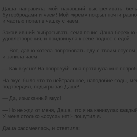
Даша направила мой начавший выстреливать белы
бутербродами и чаем! Мой «крем» покрыл почти равн
и частью попал в чашку с чаем.
Закончивший выбрасывать семя пенис Даша бережно о
удовлетворения, и придвинула к себе поднос с едой.
— Вот, давно хотела попробовать еду с твоим соусом
и запила чаем.
— Как вкусно! На попробуй!- она протянула мне попроб
На вкус было что-то нейтральное, наподобие соды, ме
подтвердил, подыгрывая Даше!
— Да, изысканный вкус!
— Но не жди от меня, Даша, что я на каникулах кажды
У меня столько «соуса» нет!- пошутил я.
Даша рассмеялась, и ответила: