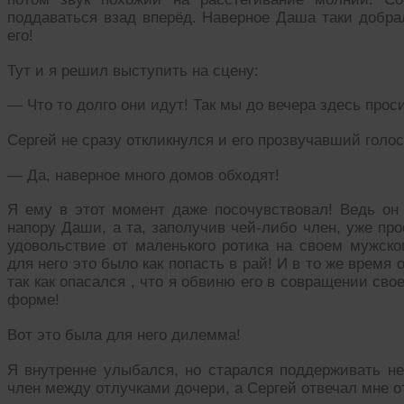
поддаваться взад вперёд. Наверное Даша таки добра
его!
Тут и я решил выступить на сцену:
— Что то долго они идут! Так мы до вечера здесь прос
Сергей не сразу откликнулся и его прозвучавший голо
— Да, наверное много домов обходят!
Я ему в этот момент даже посочувствовал! Ведь он 
напору Даши, а та, заполучив чей-либо член, уже про
удовольствие от маленького ротика на своем мужско
для него это было как попасть в рай! И в то же время 
так как опасался , что я обвиню его в совращении св
форме!
Вот это была для него дилемма!
Я внутренне улыбался, но старался поддерживать не
член между отлучками дочери, а Сергей отвечал мне