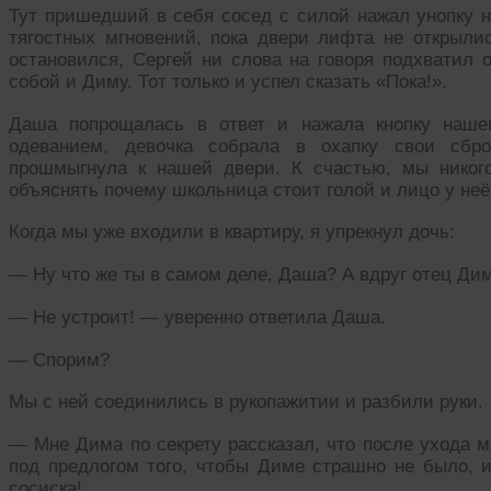
Тут пришедший в себя сосед с силой нажал унопку н
тягостных мгновений, пока двери лифта не открыли
остановился, Сергей ни слова на говоря подхватил 
собой и Диму. Тот только и успел сказать «Пока!».
Даша попрощалась в ответ и нажала кнопку нашег
одеванием, девочка собрала в охапку свои сб
прошмыгнула к нашей двери. К счастью, мы никог
объяснять почему школьница стоит голой и лицо у неё 
Когда мы уже входили в квартиру, я упрекнул дочь:
— Ну что же ты в самом деле, Даша? А вдруг отец Ди
— Не устроит! — уверенно ответила Даша.
— Спорим?
Мы с ней соединились в рукопажитии и разбили руки.
— Мне Дима по секрету рассказал, что после ухода м
под предлогом того, чтобы Диме страшно не было, и
сосиска!