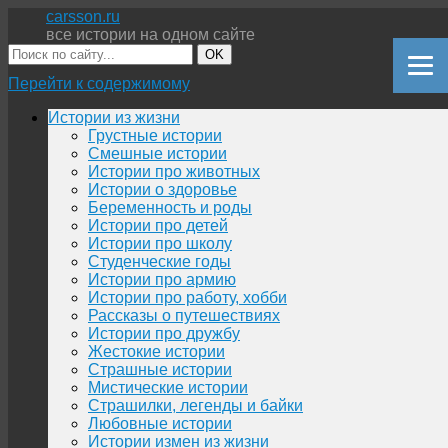
carsson.ru
все истории на одном сайте
OK
Перейти к содержимому
Истории из жизни
Грустные истории
Смешные истории
Истории про животных
Истории о здоровье
Беременность и роды
Истории про детей
Истории про школу
Студенческие годы
Истории про армию
Истории про работу, хобби
Рассказы о путешествиях
Истории про дружбу
Жестокие истории
Страшные истории
Мистические истории
Страшилки, легенды и байки
Любовные истории
Истории измен из жизни