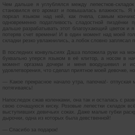
Чем дальше я углублялся между лепестков-складок
становился его аромат и повышалась влажность. Я 
порхал языком над ней, как пчела, самым кончик
одновременно податливость сладостной пиздёнки 
дальше разрабатывать этот благоухающий цветок и я
потеряв счет времени! И в один момент над моей го
складки резко увлажнились, а лобок словно заплясал 
В последних конвульсиях Даша положила руки на мою
буквально уперся языком в её клитор, а носом в на
момент оргазма дочери и меня воодушевил и ис
удовлетворения, что сделал приятное моей девочке, но
— Какое прекрасное начало утра, папочка!- отпуская
потягиваясь!
Напоследок сжав коленками, она так и осталась с ра
свою сочащуюся киску. Розовые лепестки складок вс
выступивших девичьих соках. Даже малые губки раск
дырочки, одна из которых была девственной!
— Спасибо за подарок!