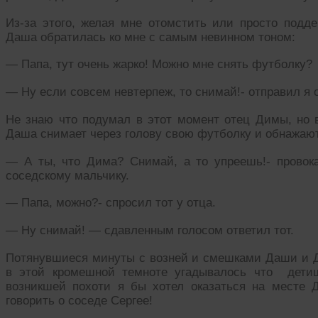
Из-за этого, желая мне отомстить или просто подд
Даша обратилась ко мне с самым невинном тоном:
— Папа, тут очень жарко! Можно мне снять футболку?
— Ну если совсем невтерпеж, то снимай!- отправил я 
Не знаю что подумал в этот момент отец Димы, но в
Даша снимает через голову свою футболку и обнажаютс
— А ты, что Дима? Снимай, а то упреешь!- провок
соседскому мальчику.
— Папа, можно?- спросил тот у отца.
— Ну снимай! — сдавленным голосом ответил тот.
Потянувшиеся минуты с возней и смешками Даши и 
в этой кромешной темноте угадывалось что детиш
возникшей похоти я бы хотел оказаться на месте
говорить о соседе Сергее!