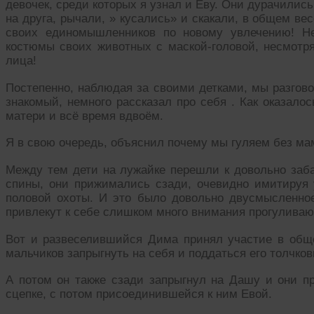
девочек, среди которых я узнал и Еву. Они дурачилис
на друга, рычали, » кусались» и скакали, в общем ве
своих единомышленников по новому увлечению! Н
костюмы своих животных с маской-головой, несмотря
лица!
Постепенно, наблюдая за своими детками, мы разгово
знакомый, немного рассказал про себя . Как оказало
матери и всё время вдвоём.
Я в свою очередь, объяснил почему мы гуляем без ма
Между тем дети на лужайке перешли к довольно заба
спины, они прижимались сзади, очевидно имитируя
половой охоты. И это было довольно двусмысленно
привлекут к себе слишком много внимания прогулива
Вот и развеселившийся Дима принял участие в обще
мальчиков запрыгнуть на себя и поддаться его толчко
А потом он также сзади запрыгнул на Дашу и они п
сцепке, с потом присоединившейся к ним Евой.