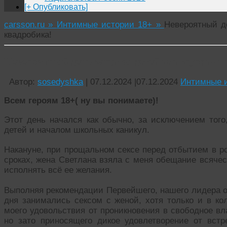
[+ Опубликовать]
carsson.ru »
Интимные истории 18+ »
Невероятный д
квадробика!
Невероятный день защиты детей или фурри- пр
Автор:
sosedyshka
|
07.12.2024
|
07.12.2024
Интимные и
Всем героям 18+( ну вы понимаете)!
Этот день начался как обычно, за исключением тог
детей и началом школьных каникул.
Накануне, при прощальном сексе перед отбытием в р
сроках, жена Светлана взяла с меня обещание всячес
исполнять всё ее желания.
Выполняя рекомендации Первейшего, нашего лидера о
дня занимались сексом с женой, хотя только и в ко
моего удовольствия от проникновения в свободное вл
но зато приносящего дикое удовлетворение от встр