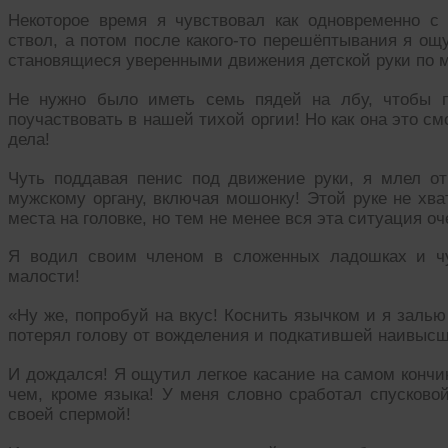
Некоторое время я чувствовал как одновременно 
ствол, а потом после какого-то перешёптывания я ощ
становящиеся уверенными движения детской руки по м
Не нужно было иметь семь пядей на лбу, чтобы п
поучаствовать в нашей тихой оргии! Но как она это см
дела!
Чуть поддавая пенис под движение руки, я млел 
мужскому органу, включая мошонку! Этой руке не хва
места на головке, но тем не менее вся эта ситуация о
Я водил своим членом в сложенных ладошках и чу
малости!
«Ну же, попробуй на вкус! Коснить язычком и я заль
потерял голову от вожделения и подкатившей наивысш
И дождался! Я ощутил легкое касание на самом кончик
чем, кроме языка! У меня словно сработал спусково
своей спермой!