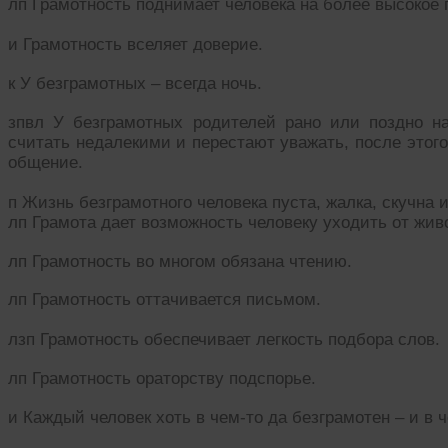
лп Грамотность поднимает человека на более высокое
и Грамотность вселяет доверие.
к У безграмотных – всегда ночь.
зпвл У безграмотных родителей рано или поздно на
считать недалекими и перестают уважать, после этого
общение.
п Жизнь безграмотного человека пуста, жалка, скучна 
лп Грамота дает возможность человеку уходить от жив
лп Грамотность во многом обязана чтению.
лп Грамотность оттачивается письмом.
лзп Грамотность обеспечивает легкость подбора слов.
лп Грамотность ораторству подспорье.
и Каждый человек хоть в чем-то да безграмотен – и в 