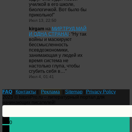
училкой в его школе,
биологичкой. Вот было бы
прикольно!
”
Июл 13, 22:50
kirgam
на
МИР,ТРУД,МАЙ
И ОДНА СТРАНА!
: “
Ну так
войны и маскируют
бессмысленность
псевдоэкономики,
занимающая у людей их
время система не
настолько глупа, чтобы
сгубить себя в…
”
Июл 4, 01:41
FAQ
|
Контакты
|
Реклама
|
Sitemap
|
Privacy Policy
2023 © IstoriiPro.ru – литературный портал для
начинающих писателей!
0