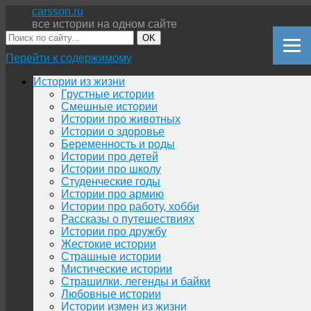
carsson.ru
все истории на одном сайте
OK
Перейти к содержимому
Истории из жизни
Грустные истории
Смешные истории
Истории про животных
Истории о здоровье
Беременность и роды
Истории про детей
Истории про школу
Студенческие годы
Истории про армию
Истории про работу, хобби
Рассказы о путешествиях
Истории про дружбу
Жестокие истории
Страшные истории
Мистические истории
Страшилки, легенды и байки
Любовные истории
Истории измен из жизни