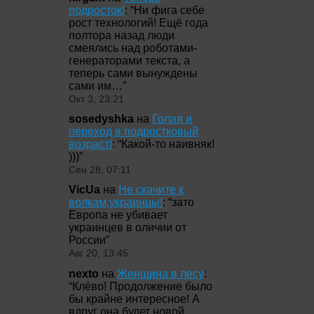
подросток!
: “
Ни фига себе
рост технологий! Ещё года
полтора назад люди
смеялись над роботами-
генераторами текста, а
теперь сами вынуждены
сами им…
”
Окт 3, 23:21
sosedyshka
на
Голая и
переход в подростковый
возраст!
: “
Какой-то наивняк!
)))
”
Сен 28, 07:11
VicUa
на
Не скачите к
волкам,украинцы!
: “
зато
Европа не убивает
украинцев в оличии от
России
”
Авг 20, 13:45
nexto
на
Женщина в лесу
:
“
Клёво! Продолжение было
бы крайне интересное! А
вдруг она будет новой