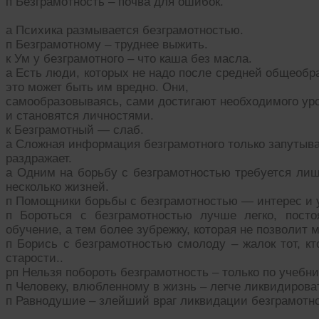
п Безграмотность – почва для ошибок.
а Психика размывается безграмотностью.
п Безграмотному – труднее выжить.
к Ум у безграмотного – что каша без масла.
а Есть люди, которых не надо после средней общеобр
это может быть им вредно. Они,
самообразовываясь, сами достигают необходимого ур
и становятся личностями.
к Безграмотный — слаб.
а Сложная информация безграмотного только запутыва
раздражает.
а Одним на борьбу с безграмотностью требуется лиш
несколько жизней.
п Помощники борьбы с безграмотностью — интерес и 
п Бороться с безграмотностью лучше легко, посто
обучение, а тем более зубрежку, которая не позволит
п Борись с безграмотностью смолоду – жалок тот, кт
старости..
рп Нельзя побороть безграмотность – только по учебни
п Человеку, влюбленному в жизнь – легче ликвидирова
п Равнодушие – злейший враг ликвидации безграмотно