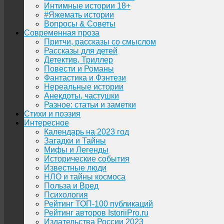
Интимные истории 18+
#Яжемать истории
Вопросы & Советы
Современная проза
Притчи, рассказы со смыслом
Рассказы для детей
Детектив, Триллер
Повести и Романы
Фантастика и Фэнтези
Нереальные истории
Анекдоты, частушки
Разное: статьи и заметки
Стихи и поэзия
Интересное
Календарь на 2023 год
Загадки и Тайны
Мифы и Легенды
Исторические события
Известные люди
НЛО и тайны космоса
Польза и Вред
Психология
Рейтинг ТОП-100 публикаций
Рейтинг авторов IstoriiPro.ru
Издательства России 2023