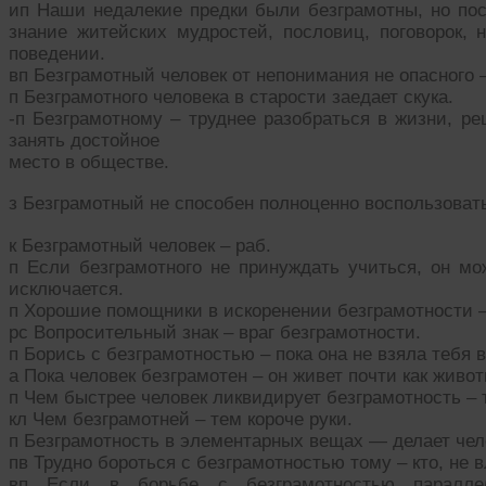
ип Наши недалекие предки были безграмотны, но пос
знание житейских мудростей, пословиц, поговорок, 
поведении.
вп Безграмотный человек от непонимания не опасного –
п Безграмотного человека в старости заедает скука.
-п Безграмотному – труднее разобраться в жизни, р
занять достойное
место в обществе.
з Безграмотный не способен полноценно воспользоват
к Безграмотный человек – раб.
п Если безграмотного не принуждать учиться, он мо
исключается.
п Хорошие помощники в искоренении безграмотности –
рс Вопросительный знак – враг безграмотности.
п Борись с безграмотностью – пока она не взяла тебя в
а Пока человек безграмотен – он живет почти как живот
п Чем быстрее человек ликвидирует безграмотность – 
кл Чем безграмотней – тем короче руки.
п Безграмотность в элементарных вещах — делает че
пв Трудно бороться с безграмотностью тому – кто, не 
вп Если в борьбе с безграмотностью паралле