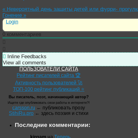
«
Невероятный день защиты детей или фурри- прогулка
Гонение
»
Login
0
комментариев
Inline Feedbacks
View all comments
ПОЛЬЗОВАТЕЛИ САЙТА
Рейтинг писателей сайта 🏆
Активность пользователей 🚀
ТОП-100 рейтинг публикаций ⭐
Вы писатель, поэт, начинающий автор?
Ищете где опубликовать свои работы в интернете?!
carsson.ru
← публиковать прозу
StihiRu.pro
← здесь поэзия и стихи
Последние комментарии:
kirgam
на
Теперь