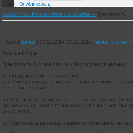
[+ Опубликовать]
carsson.ru »
Разное: статьи и заметки »
Грамотность
Грамотность
Автор:
Lenan
|
07.12.2024
|
07.12.2024
Разное: статьи и
Анатолий Лень
Грамотность (Из моей книги «Энциклопедия жизни»).
лкп Безграмотный — что слепой.
лзп Умение читать и писать — дает возможность про
свое слово людям.
лп Настоящая грамотность — это не только умени
правописания, четкое понимание значения слов, обла
изъяснятся…
лз Грамотность вызывает уважение, почитание, автор