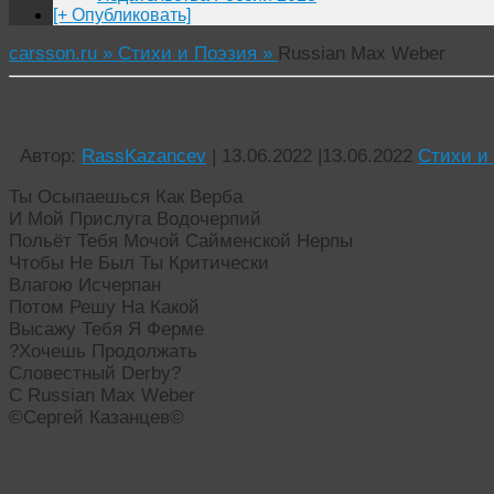
[+ Опубликовать]
carsson.ru »
Стихи и Поэзия »
Russian Max Weber
Russian Max Weber
Автор:
RassKazancev
|
13.06.2022
|
13.06.2022
Стихи и
Ты Осыпаешься Как Верба
И Мой Прислуга Водочерпий
Польёт Тебя Мочой Сайменской Нерпы
Чтобы Не Был Ты Критически
Влагою Исчерпан
Потом Решу На Какой
Высажу Тебя Я Ферме
?Хочешь Продолжать
Словестный Derby?
С Russian Max Weber
©Сергей Казанцев©
Читать похожие истории: