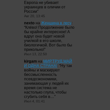
Европа не убивает
украинцев в оличии от
России
”
Авг 20, 13:45
nexto
на
Женщина в лесу
:
“
Клёво! Продолжение было
бы крайне интересное! А
вдруг она будет новой
училкой в его школе,
биологичкой. Вот было бы
прикольно!
”
Июл 13, 22:50
kirgam
на
МИР,ТРУД,МАЙ
И ОДНА СТРАНА!
: “
Ну так
войны и маскируют
бессмысленность
псевдоэкономики,
занимающая у людей их
время система не
настолько глупа, чтобы
сгубить себя в…
”
Июл 4, 01:41