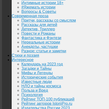
Интимные истории 18+
#Яжемать истории
Вопросы & Советы
Современная проза
Притчи, рассказы со смыслом
Рассказы для детей
Детектив, Триллер
Повести и Романы
Фантастика и Фэнтези
Нереальные истории
Анекдоты, частушки
Разное: статьи и заметки
Стихи и поэзия
Интересное
Календарь на 2023 год
Загадки и Тайны
Мифы и Легенды
Исторические события
Известные люди
НЛО и тайны космоса
Польза и Вред
Психология
Рейтинг ТОП-100 публикаций
Рейтинг авторов IstoriiPro.ru
Издательства России 2023