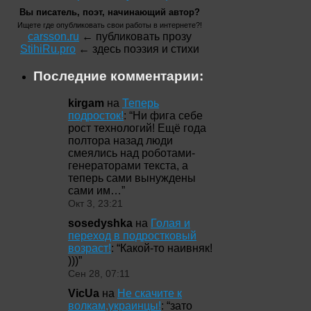
Вы писатель, поэт, начинающий автор?
Ищете где опубликовать свои работы в интернете?!
carsson.ru
← публиковать прозу
StihiRu.pro
← здесь поэзия и стихи
Последние комментарии:
kirgam
на
Теперь
подросток!
: “
Ни фига себе
рост технологий! Ещё года
полтора назад люди
смеялись над роботами-
генераторами текста, а
теперь сами вынуждены
сами им…
”
Окт 3, 23:21
sosedyshka
на
Голая и
переход в подростковый
возраст!
: “
Какой-то наивняк!
)))
”
Сен 28, 07:11
VicUa
на
Не скачите к
волкам,украинцы!
: “
зато