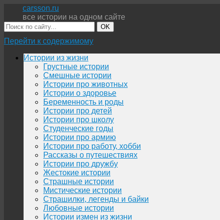
carsson.ru
все истории на одном сайте
OK
Перейти к содержимому
Истории из жизни
Грустные истории
Смешные истории
Истории про животных
Истории о здоровье
Беременность и роды
Истории про детей
Истории про школу
Студенческие годы
Истории про армию
Истории про работу, хобби
Рассказы о путешествиях
Истории про дружбу
Жестокие истории
Страшные истории
Мистические истории
Страшилки, легенды и байки
Любовные истории
Истории измен из жизни