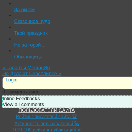
За окном
Сказочное чудо
Твой праздник
Не за горой…
Обманщица
«
Таланты МешанИн
Не Делают Счастливее
»
Login
0
комментариев
Inline Feedbacks
View all comments
ПОЛЬЗОВАТЕЛИ САЙТА
Рейтинг писателей сайта 🏆
Активность пользователей 🚀
ТОП-100 рейтинг публикаций ⭐