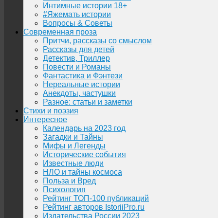
Интимные истории 18+
#Яжемать истории
Вопросы & Советы
Современная проза
Притчи, рассказы со смыслом
Рассказы для детей
Детектив, Триллер
Повести и Романы
Фантастика и Фэнтези
Нереальные истории
Анекдоты, частушки
Разное: статьи и заметки
Стихи и поэзия
Интересное
Календарь на 2023 год
Загадки и Тайны
Мифы и Легенды
Исторические события
Известные люди
НЛО и тайны космоса
Польза и Вред
Психология
Рейтинг ТОП-100 публикаций
Рейтинг авторов IstoriiPro.ru
Издательства России 2023