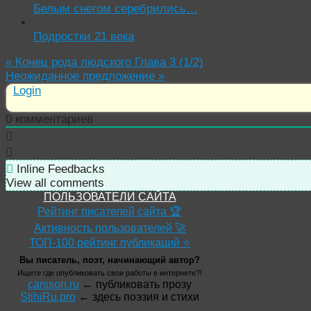
Белым снегом серебрились…
Подростки 21 века
«
Конец рода людского Глава 3 (1/2)
Неожиданное предложение
»
Login
0
комментариев
Inline Feedbacks
View all comments
ПОЛЬЗОВАТЕЛИ САЙТА
Рейтинг писателей сайта 🏆
Активность пользователей 🚀
ТОП-100 рейтинг публикаций ⭐
Вы писатель, поэт, начинающий автор?
Ищете где опубликовать свои работы в интернете?!
carsson.ru
← публиковать прозу
StihiRu.pro
← здесь поэзия и стихи