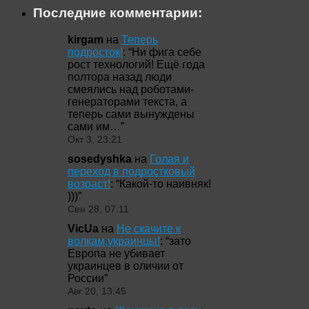
Последние комментарии:
kirgam
на
Теперь
подросток!
: “
Ни фига себе
рост технологий! Ещё года
полтора назад люди
смеялись над роботами-
генераторами текста, а
теперь сами вынуждены
сами им…
”
Окт 3, 23:21
sosedyshka
на
Голая и
переход в подростковый
возраст!
: “
Какой-то наивняк!
)))
”
Сен 28, 07:11
VicUa
на
Не скачите к
волкам,украинцы!
: “
зато
Европа не убивает
украинцев в оличии от
России
”
Авг 20, 13:45