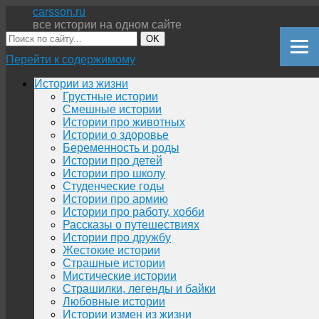
carsson.ru
все истории на одном сайте
OK
Перейти к содержимому
Истории из жизни
Грустные истории
Смешные истории
Истории про животных
Истории о здоровье
Беременность и роды
Истории про детей
Истории про школу
Студенческие годы
Истории про армию
Истории про работу, хобби
Рассказы о путешествиях
Истории про дружбу
Жестокие истории
Страшные истории
Мистические истории
Страшилки, легенды и байки
Любовные истории
Истории измен из жизни