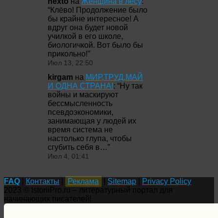
nexto
на
Женщина в лесу
:
“
Клёво! Продолжение было
бы крайне интересное! А
вдруг она будет новой
училкой в его школе,
биологичкой. Вот было бы
прикольно!
”
Июл 13, 22:50
kirgam
на
МИР,ТРУД,МАЙ
И ОДНА СТРАНА!
: “
Ну так
войны и маскируют
бессмысленность
псевдоэкономики,
занимающая у людей их
время система не
настолько глупа, чтобы
сгубить себя в…
”
Июл 4, 01:41
FAQ
|
Контакты
|
Реклама
|
Sitemap
|
Privacy Policy
2023 © IstoriiPro.ru – литературный портал для
начинающих писателей!