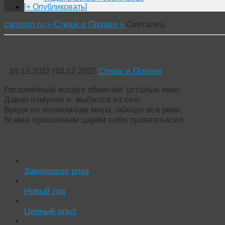
[+ Опубликовать]
carsson.ru »
Стихи и Поэзия »
Скиталец
Скиталец
10.12.2022
|
10.12.2022
Стихи и Поэзия
Раскалённый воздух обжигает усталые веки,
Давно измучен я, выбился из сил.
Бродя по катакомбам мира, обходя все реки,
Всеми брошенным царём себя провозгласил.
Читать похожие истории:
Замёрзшая роза
Новый год
Ценный опыт