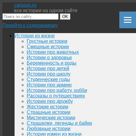
carsson.ru
все истории на одном сайте
OK
Перейти к содержимому
Истории из жизни
Грустные истории
Смешные истории
Истории про животных
Истории о здоровье
Беременность и роды
Истории про детей
Истории про школу
Студенческие годы
Истории про армию
Истории про работу, хобби
Рассказы о путешествиях
Истории про дружбу
Жестокие истории
Страшные истории
Мистические истории
Страшилки, легенды и байки
Любовные истории
Истории измен из жизни