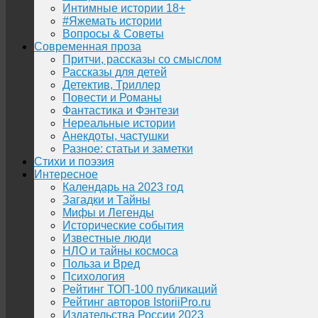
Интимные истории 18+
#Яжемать истории
Вопросы & Советы
Современная проза
Притчи, рассказы со смыслом
Рассказы для детей
Детектив, Триллер
Повести и Романы
Фантастика и Фэнтези
Нереальные истории
Анекдоты, частушки
Разное: статьи и заметки
Стихи и поэзия
Интересное
Календарь на 2023 год
Загадки и Тайны
Мифы и Легенды
Исторические события
Известные люди
НЛО и тайны космоса
Польза и Вред
Психология
Рейтинг ТОП-100 публикаций
Рейтинг авторов IstoriiPro.ru
Издательства России 2023