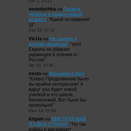
Окт 3, 23:21
sosedyshka
на
Голая и
переход в подростковый
возраст!
: “
Какой-то наивняк!
)))
”
Сен 28, 07:11
VicUa
на
Не скачите к
волкам,украинцы!
: “
зато
Европа не убивает
украинцев в оличии от
России
”
Авг 20, 13:45
nexto
на
Женщина в лесу
:
“
Клёво! Продолжение было
бы крайне интересное! А
вдруг она будет новой
училкой в его школе,
биологичкой. Вот было бы
прикольно!
”
Июл 13, 22:50
kirgam
на
МИР,ТРУД,МАЙ
И ОДНА СТРАНА!
: “
Ну так
войны и маскируют