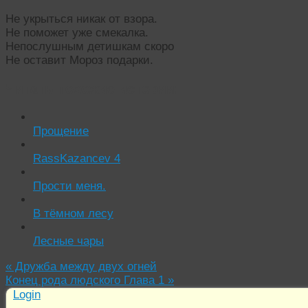
Не укрыться никак от взора.
Не поможет уже смекалка.
Непослушным детишкам скоро
Не оставит Мороз подарки.
Читать похожие истории:
Прощение
RassKazancev 4
Прости меня.
В тёмном лесу
Лесные чары
«
Дружба между двух огней
Конец рода людского Глава 1
»
Login