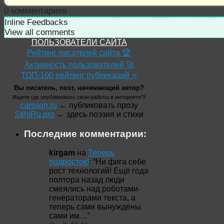
0
комментариев
Inline Feedbacks
View all comments
ПОЛЬЗОВАТЕЛИ САЙТА
Рейтинг писателей сайта 🏆
Активность пользователей 🚀
ТОП-100 рейтинг публикаций ⭐
Вы писатель, поэт, начинающий автор?
Ищете где опубликовать свои работы в интернете?!
carsson.ru
← публиковать прозу
StihiRu.pro
← здесь поэзия и стихи
Последние комментарии:
kirgam
на
Теперь
подросток!
: “
Ни фига себе
рост технологий! Ещё года
полтора назад люди
смеялись над роботами-
генераторами текста, а
теперь сами вынуждены
сами им…
”