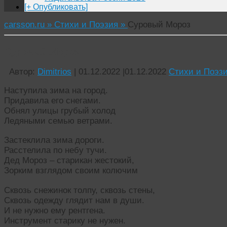
[+ Опубликовать]
carsson.ru »
Стихи и Поэзия »
Суровый Мороз
Суровый Мороз
Автор:
Dimitrios
|
01.12.2022
|
01.12.2022
Стихи и Поэз
Наступила зима на город.
Придавила его снегами.
Обнял улицы грубый холод
Ледяными семью ветрами.
Застеклила зима дороги.
Расстелила по небу тучи.
Дед Мороз – старикан жестокий,
Зорким взглядом своим колючим
Сквозь снежинок толпу, сквозь стены,
Сквозь одежду глядит нам в души.
И не нужно ему рентгена.
Инструмент старику не нужен.