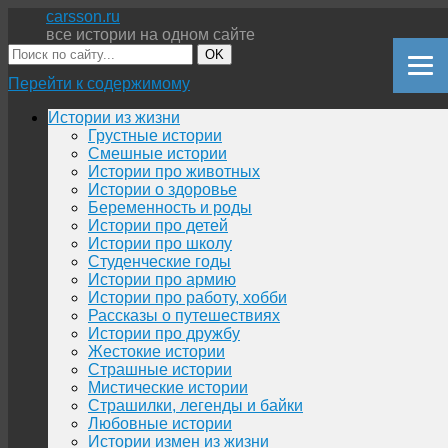
carsson.ru
все истории на одном сайте
OK
Перейти к содержимому
Истории из жизни
Грустные истории
Смешные истории
Истории про животных
Истории о здоровье
Беременность и роды
Истории про детей
Истории про школу
Студенческие годы
Истории про армию
Истории про работу, хобби
Рассказы о путешествиях
Истории про дружбу
Жестокие истории
Страшные истории
Мистические истории
Страшилки, легенды и байки
Любовные истории
Истории измен из жизни