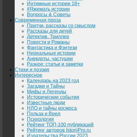
Интимные истории 18+
#Яжемать истории
Вопросы & Советы
Современная проза
Притчи, рассказы со смыслом
Рассказы для детей
Детектив, Триллер
Повести и Романы
Фантастика и Фэнтези
Нереальные истории
Анекдоты, частушки
Разное: статьи и заметки
Стихи и поэзия
Интересное
Календарь на 2023 год
Загадки и Тайны
Мифы и Легенды
Исторические события
Известные люди
НЛО и тайны космоса
Польза и Вред
Психология
Рейтинг ТОП-100 публикаций
Рейтинг авторов IstoriiPro.ru
Издательства России 2023