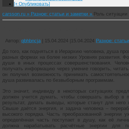
[+ Опубликовать]
carsson.ru »
Разное: статьи и заметки »
Роль ситуации
Роль ситуации в строительстве души
Автор:
qbhbncja
|
15.04.2024
|
15.04.2024
Разное: стать
До того, как подняться в Иерархию человека, душа пр
разных формах на более низких Уровнях развития. Фо
души в иных процессах совершенствования. Челов
получать информацию через умение говорить, читать,
он получил возможность принимать самостоятельно
душа развивалась по безвыборным программам.
Это значит, индивиду в некоторых ситуациях пред
должен учится думать, чтобы совершать выбор в п
результат, делать выводы, которые станут для нег
Свыше даётся энергия, и задача человека – перераб
высокого порядка. Часть преобразованной энергии
определённая часть поступает в душу, как её лич
должна нарабатывать расчётные энергии для п