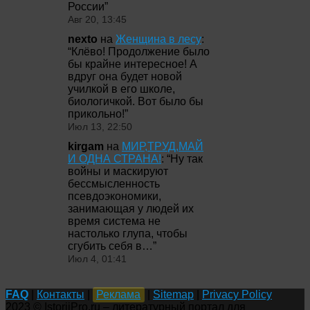
России
”
Авг 20, 13:45
nexto
на
Женщина в лесу
:
“
Клёво! Продолжение было
бы крайне интересное! А
вдруг она будет новой
училкой в его школе,
биологичкой. Вот было бы
прикольно!
”
Июл 13, 22:50
kirgam
на
МИР,ТРУД,МАЙ
И ОДНА СТРАНА!
: “
Ну так
войны и маскируют
бессмысленность
псевдоэкономики,
занимающая у людей их
время система не
настолько глупа, чтобы
сгубить себя в…
”
Июл 4, 01:41
FAQ
|
Контакты
|
Реклама
|
Sitemap
|
Privacy Policy
2023 © IstoriiPro.ru – литературный портал для