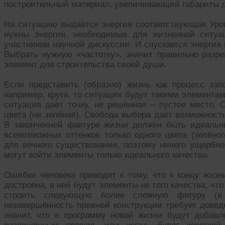
построительный материал, увеличивающий габариты д
На ситуацию выдаётся энергия соответствующая Уров
нужны энергии, необходимые для жизненной ситуац
участником научной дискуссии. И спускается энергия
Выбрать нужную «частотку», значит правильно разр
элемент для строительства своей души.
Если представить (образно) жизнь как процесс за
например, круга, то ситуации будут такими элемента
ситуация даёт точку, не решённая – пустое место. 
цвета (не зелёная). Свобода выбора даёт возможност
В законченной фактуре жизни должен быть идеальн
всевозможных оттенков только одного цвета (зелёног
для вечного существования, поэтому ничего ущербно
могут войти элементы только идеального качества.
Ошибки человека приводят к тому, что к концу жиз
достроена, в ней будут элементы не того качества, ч
строить следующую более сложную фигуру (в 
незавершённость прежней конструкции требует довед
значит, что в программу новой жизни будут добав