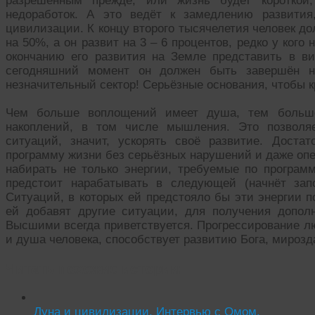
разрешённым прежде, или жизнь будет короткой,
недоработок. А это ведёт к замедлению развития
цивилизации. К концу второго тысячелетия человек до
на 50%, а он развит на 3 – 6 процентов, редко у кого
окончанию его развития на Земле представить в вид
сегодняшний момент он должен быть завершён н
незначительный сектор! Серьёзные основания, чтобы к
Чем больше воплощений имеет душа, тем больше
накоплений, в том числе мышления. Это позволя
ситуаций, значит, ускорять своё развитие. Доста
программу жизни без серьёзных нарушений и даже опе
набирать не только энергии, требуемые по программ
предстоит нарабатывать в следующей (начнёт зап
Ситуаций, в которых ей предстояло бы эти энергии п
ей добавят другие ситуации, для получения допол
Высшими всегда приветствуется. Прогрессирование лю
и душа человека, способствует развитию Бога, мирозд
Читать похожие истории:
Луна и цивилизации. Интервью с Омом.