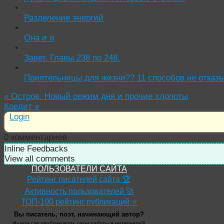
Разделение энергий
Она и я
Завет. Главы 238 по 248.
Приятельницы для жизни?? 11 способов не отказ
«
Остров. Новый режим дня и прочие хлопоты
Кредит
»
Login
0
комментариев
Inline Feedbacks
View all comments
ПОЛЬЗОВАТЕЛИ САЙТА
Рейтинг писателей сайта 🏆
Активность пользователей 🚀
ТОП-100 рейтинг публикаций ⭐
Вы писатель, поэт, начинающий автор?
Ищете где опубликовать свои работы в интернете?!