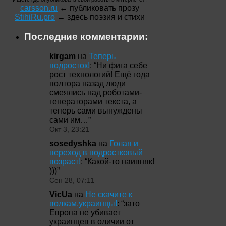
carsson.ru
← публиковать прозу
StihiRu.pro
← здесь поэзия и стихи
Последние комментарии:
kirgam
на
Теперь
подросток!
: “
Ни фига себе
рост технологий! Ещё года
полтора назад люди
смеялись над роботами-
генераторами текста, а
теперь сами вынуждены
сами им…
”
Окт 3, 23:21
sosedyshka
на
Голая и
переход в подростковый
возраст!
: “
Какой-то наивняк!
)))
”
Сен 28, 07:11
VicUa
на
Не скачите к
волкам,украинцы!
: “
зато
Европа не убивает
украинцев в оличии от