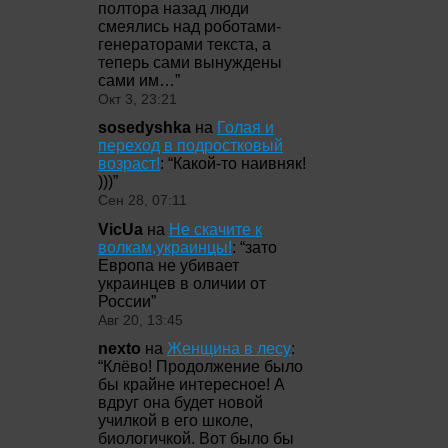
полтора назад люди
смеялись над роботами-
генераторами текста, а
теперь сами вынуждены
сами им…
”
Окт 3, 23:21
sosedyshka
на
Голая и
переход в подростковый
возраст!
: “
Какой-то наивняк!
)))
”
Сен 28, 07:11
VicUa
на
Не скачите к
волкам,украинцы!
: “
зато
Европа не убивает
украинцев в оличии от
России
”
Авг 20, 13:45
nexto
на
Женщина в лесу
:
“
Клёво! Продолжение было
бы крайне интересное! А
вдруг она будет новой
училкой в его школе,
биологичкой. Вот было бы