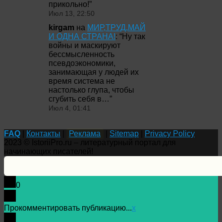
прикольно!
”
Июл 13, 22:50
kirgam
на
МИР,ТРУД,МАЙ
И ОДНА СТРАНА!
: “
Ну так
войны и маскируют
бессмысленность
псевдоэкономики,
занимающая у людей их
время система не
настолько глупа, чтобы
сгубить себя в…
”
Июл 4, 01:41
FAQ
|
Контакты
|
Реклама
|
Sitemap
|
Privacy Policy
2023 © IstoriiPro.ru – литературный портал для
начинающих писателей!
0
Прокомментировать публикацию...
x