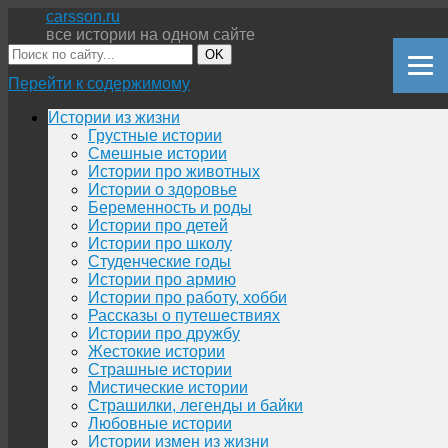
carsson.ru
все истории на одном сайте
OK
Перейти к содержимому
Истории из жизни
Грустные истории
Смешные истории
Истории про животных
Истории о здоровье
Беременность и роды
Истории про детей
Истории про школу
Студенческие годы
Истории про армию
Истории про работу, хобби
Рассказы о путешествиях
Истории про дружбу
Жестокие истории
Страшные истории
Мистические истории
Страшилки, легенды и байки
Любовные истории
Истории измен из жизни