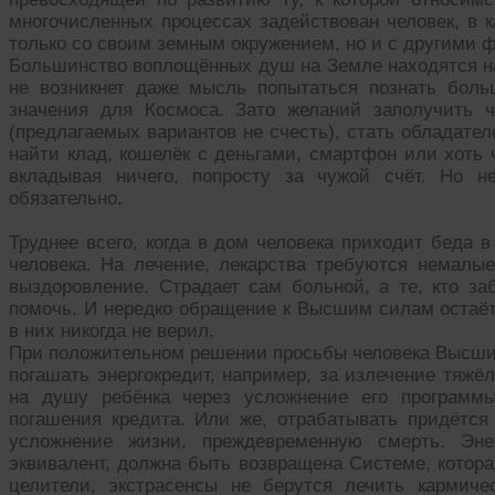
многочисленных процессах задействован человек, в к
только со своим земным окружением, но и с другими 
Большинство воплощённых душ на Земле находятся на
не возникнет даже мысль попытаться познать боль
значения для Космоса. Зато желаний заполучить 
(предлагаемых вариантов не счесть), стать обладател
найти клад, кошелёк с деньгами, смартфон или хоть ч
вкладывая ничего, попросту за чужой счёт. Но н
обязательно.
Труднее всего, когда в дом человека приходит беда в
человека. На лечение, лекарства требуются немалые
выздоровление. Страдает сам больной, а те, кто за
помочь. И нередко обращение к Высшим силам остаёт
в них никогда не верил.
При положительном решении просьбы человека Высшие 
погашать энергокредит, например, за излечение тяжё
на душу ребёнка через усложнение его программы
погашения кредита. Или же, отрабатывать придётся 
усложнение жизни, преждевременную смерть. Эне
эквивалент, должна быть возвращена Системе, котора
целители, экстрасенсы не берутся лечить кармиче