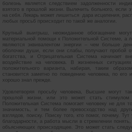
болезнь является следствием задолженности инди
взятого в прошлой жизни. Вылечить больного, если э
на себя. Лекарь может лишиться дара исцеления, рас
любых просьб происходит по такой же аналогии.
Крупный выигрыш, неожиданное обогащение могут
материальной помощи к Положительной Системе, а 
являются эквивалентом энергии – чем больше ден
оболочки души, если они слабы, получают пробой от
богатства, и Отрицательная Система начинает вн
воздействие на человека. В жизненных ситуация
положительного варианта, набирая, таким образо
становится заметно по поведению человека, по его 
хорошо знал прежде.
Удовлетворяя просьбу человека, Высшие могут та
прошлой жизни, или это может стать стимулом 
Положительная Система помогает человеку не для т
значимость, и тем более превосходство над друг
взглядов, поиску. Поиску того, кто помог, почему. Ту
благодарности, а работа мысли в стремлении понять, 
объясняющих происходящее. Это может стать следу