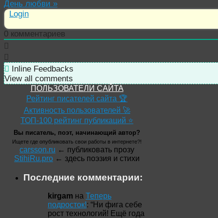
День любви
»
Login
0
комментариев
Inline Feedbacks
View all comments
ПОЛЬЗОВАТЕЛИ САЙТА
Рейтинг писателей сайта 🏆
Активность пользователей 🚀
ТОП-100 рейтинг публикаций ⭐
Вы писатель, поэт, начинающий автор?
Ищете где опубликовать свои работы в интернете?!
carsson.ru
← публиковать прозу
StihiRu.pro
← здесь поэзия и стихи
Последние комментарии:
kirgam
на
Теперь
подросток!
: “
Ни фига себе
рост технологий! Ещё года