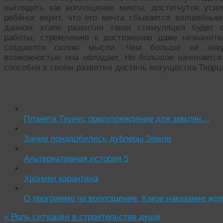
выглядеть как воплощение мечты, достигнутое уси
ребёнок верит, что его мечта сбывается волшебным
данном этапе развития такая стимуляция будет 
работы, стремлению к достижению даже незначите
создаются силою мысли. Чем больше её энер
возможностью она обладает. Но большое начинается
способна в своём развитии достичь могущества Творц
Читать похожие истории:
Планета Таунус предупреждение для землян…
Зачем понадобились дублеры Земли
Альтернативная история 5
Хроники карантина
О программе на воплощение. Какое наказание ждет
«
Роль ситуации в строительстве души