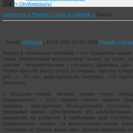
[+ Опубликовать]
carsson.ru »
Разное: статьи и заметки »
Кредит
Кредит
Автор:
qbhbncja
|
15.04.2024
|
15.04.2024
Разное: стать
Творец в понимании человека – это Создатель нашей
таким невероятным могуществом ничего не стоит, п
совсем незначительном – улучшить здоровье, дать д
Чтобы просьба была лучше услышана, просить следуе
дай…». Те, кто действительно получают, что прос
просящих.
С Высшим миром человек связан через Опреде
Определитель – Суть первого самого нижнего Уро
индивид принадлежит Отрицательной Системе), 
программе жизни, обеспечивает его необходимыми
направляя на развитие в требуемом для Системы,
Определитель следит за выполнением своим учен
стоящими по Уровню выше него. Любые обращения чел