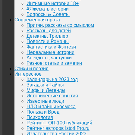
Интимные истории 18+
#Яжемать истории
Вопросы & Советы
Современная проза
Притчи, рассказы со смыслом
Рассказы для детей
Детектив, Триллер
Повести и Романы
Фантастика и Фэнтези
Нереальные истории
Анекдоты, частушки
Разное: статьи и заметки
Стихи и поэзия
Интересное
Календарь на 2023 год
Загадки и Тайны
Мифы и Легенды
Исторические события
Известные люди
НЛО и тайны космоса
Польза и Вред
Психология
Рейтинг ТОП-100 публикаций
Рейтинг авторов IstoriiPro.ru
Издательства России 2023