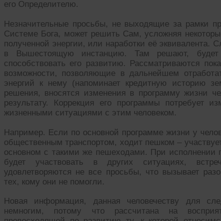
его Определителю.
Незначительные просьбы, не выходящие за рамки пр
Системе Бога, может решить Сам, усложняя некоторы
полученной энергии, или наработки её эквивалента. 
в Вышестоящую инстанцию. Там решают, будет 
способствовать его развитию. Рассматриваются пока
возможности, позволяющие в дальнейшем отработат
энергий к нему (напоминает кредитную историю зе
решения, вносятся изменения в программу жизни че
результату. Коррекция его программы потребует и
жизненными ситуациями с этим человеком.
Например. Если по основной программе жизни у челов
общественным транспортом, ходит пешком – участвуе
основном с такими же пешеходами. При исполнении
будет участвовать в других ситуациях, встр
удовлетворяются не все просьбы, что вызывает ра
тех, кому они не помогли.
Новая информация, данная человечеству для сле
немногим, потому что рассчитана на воспри
превосходящей по развитию ту, к которой относим