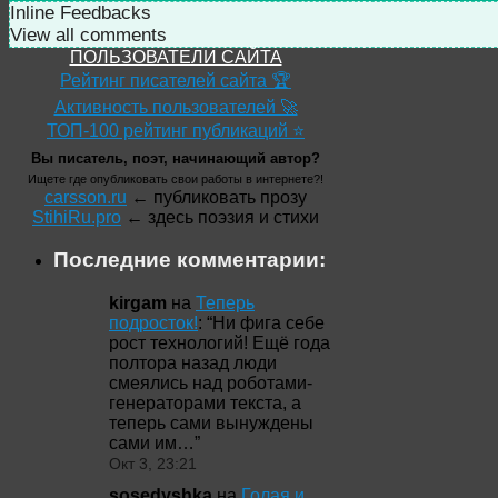
Inline Feedbacks
View all comments
ПОЛЬЗОВАТЕЛИ САЙТА
Рейтинг писателей сайта 🏆
Активность пользователей 🚀
ТОП-100 рейтинг публикаций ⭐
Вы писатель, поэт, начинающий автор?
Ищете где опубликовать свои работы в интернете?!
carsson.ru
← публиковать прозу
StihiRu.pro
← здесь поэзия и стихи
Последние комментарии:
kirgam
на
Теперь
подросток!
: “
Ни фига себе
рост технологий! Ещё года
полтора назад люди
смеялись над роботами-
генераторами текста, а
теперь сами вынуждены
сами им…
”
Окт 3, 23:21
sosedyshka
на
Голая и