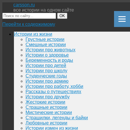
carsson.ru
все истории на одном сайте
OK
Перейти к содержимому
Истории из жизни
Грустные истории
Смешные истории
Истории про животных
Истории о здоровье
Беременность и роды
Истории про детей
Истории про школу
Студенческие годы
Истории про армию
Истории про работу, хобби
Рассказы о путешествиях
Истории про дружбу
Жестокие истории
Страшные истории
Мистические истории
Страшилки, легенды и байки
Любовные истории
Истории измен из жизни