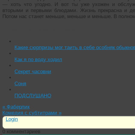
— хоть что угодно. И вот ты уже ухожен и обслуж
вторыми и первыми блюдами. Жизнь прекрасна и де
Потом нас станет меньше, меньше и меньше. В полном
Читать похожие истории:
Какие сюрпризы мог таить в себе особняк обыкно
Как я по воду ходил
Секрет часовни
Соня
ПОДСЛУШАНО
«
Фаберлик
Комедия с субтитрами
»
Login
0
комментариев