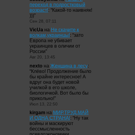
переход в подростковый
возраст!
: “
Какой-то наивняк!
)))
”
Сен 28, 07:11
VicUa
на
Не скачите к
волкам,украинцы!
: “
зато
Европа не убивает
украинцев в оличии от
России
”
Авг 20, 13:45
nexto
на
Женщина в лесу
:
“
Клёво! Продолжение было
бы крайне интересное! А
вдруг она будет новой
училкой в его школе,
биологичкой. Вот было бы
прикольно!
”
Июл 13, 22:50
kirgam
на
МИР,ТРУД,МАЙ
И ОДНА СТРАНА!
: “
Ну так
войны и маскируют
бессмысленность
псевдоэкономики,