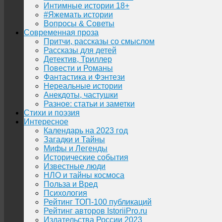
Интимные истории 18+
#Яжемать истории
Вопросы & Советы
Современная проза
Притчи, рассказы со смыслом
Рассказы для детей
Детектив, Триллер
Повести и Романы
Фантастика и Фэнтези
Нереальные истории
Анекдоты, частушки
Разное: статьи и заметки
Стихи и поэзия
Интересное
Календарь на 2023 год
Загадки и Тайны
Мифы и Легенды
Исторические события
Известные люди
НЛО и тайны космоса
Польза и Вред
Психология
Рейтинг ТОП-100 публикаций
Рейтинг авторов IstoriiPro.ru
Издательства России 2023