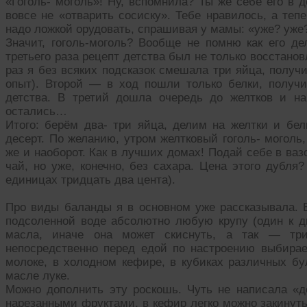
«Гоголь- моголь»! Ну, вспомнила? Ты же себе его в 
вовсе не «отварить сосиску». Тебе нравилось, а теп
надо ложкой орудовать, спрашивая у мамы: «уже? уже
Значит, гоголь-моголь? Вообще не помню как его д
третьего раза рецепт детства был не только восстанов
раз я без всяких подсказок смешала три яйца, полу
опыт). Второй — в ход пошли только белки, получи
детства. В третий дошла очередь до желтков и н
остались…
Итого: берём два- три яйца, делим на желтки и бел
десерт. По желанию, утром желтковый гоголь- моголь
же и наоборот. Как в лучших домах! Подай себе в ва
чай, но уже, конечно, без сахара. Цена этого дубля
единицах тридцать два цента).
Про виды баланды я в основном уже рассказывала. В
подсоленной воде абсолютно любую крупу (один к дв
масла, иначе она может скиснуть, а так — три
непосредственно перед едой по настроению выбира
молоке, в холодном кефире, в кубиках различных бу
масле луке.
Можно дополнить эту роскошь. Чуть не написала «де
нарезанными фруктами, в кефир легко можно закинуть