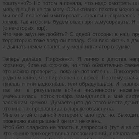
поштучно?» Но потом я поняла, что надо смотреть ши
могу, я ещё и не так могу. Объективно: пакетик можно 
мы всей планетой имитировать карантин, скрываясь 
лямок. Так что ж мы будем океан зря замусоривать. Я
(с некоторых пор).
Что мне акул не любить? С одной стороны в наш пру
территорию тоже вряд ли попаду. Они всю жизнь в дв
и дышать нечем станет, и у меня ингалятор в сумке.
Теперь дальше. Пироженки. Я лично с детства неп
корзинки, бизе на коржике, но чтоб обязательно свеже
это можно проверить, пока не потрогаешь. Приходит
редко мнение, что пирожное не свежее. Поэтому снача
ткнёшь и или вздохнёшь, или обрадуешься. И главное
так вот в результате войны численность населе
уменьшилась, поток товара замедлился и мне сист
засохшим кремом. Думаете (кто до этого места дочи
это мне так продавщица в ларьке объяснила.
Мне от этой странной лотереи стало грустно. Выходит,
проверяю выигрышный он или не очень.
Чтоб без сладкого не впасть в депрессию (тут я на 
что ко мне приходит волна воспоминаний, сначала см