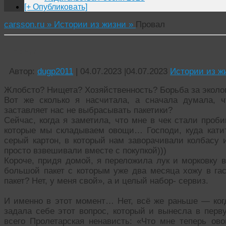
[+ Опубликовать]
carsson.ru »
Истории из жизни »
Провал
Провал
Автор:
dugp2011
|
04.07.2023
|
04.07.2023
Истории из ж
Жлобсто? Нищета? Хозяйственность? Борьба за экол
Вот же сколько я насчитала, а сначала думала, ч
заставляет нас не выбрасывать пакетики?
Сейчас, когда я заметила, что мне в чек стали проб
которые мы складываем овощи… Господи, куда кати
серый картон, в который нам заворачивали колбасу и
просто взвешивали вместе с покупкой)))
Короче, придя домой, я переложила лук и морковку в
большой пакет с которым уже два месяца хожу в гас
пакет? Нет, у меня свой», а и целый набор- сервиз.
И именно в этот момент… Нет, всё же раньше — когд
задала себе этот вопрос, который и вынесла в перв
всего Пролетарская ненависть: «Что мне теперь ов