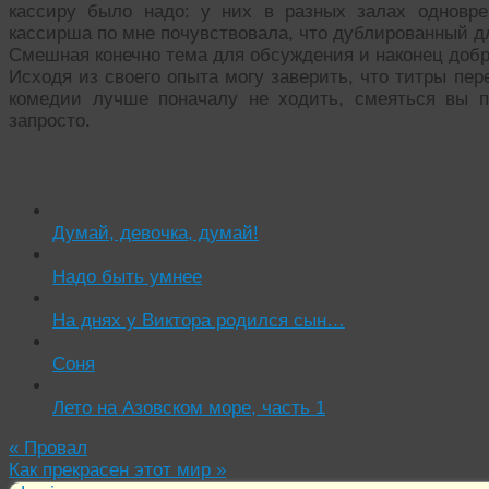
кассиру было надо: у них в разных залах одновр
кассирша по мне почувствовала, что дублированный д
Смешная конечно тема для обсуждения и наконец добрая
Исходя из своего опыта могу заверить, что титры пер
комедии лучше поначалу не ходить, смеяться вы п
запросто.
Читать похожие истории:
Думай, девочка, думай!
Надо быть умнее
На днях у Виктора родился сын…
Соня
Лето на Азовском море, часть 1
«
Провал
Как прекрасен этот мир
»