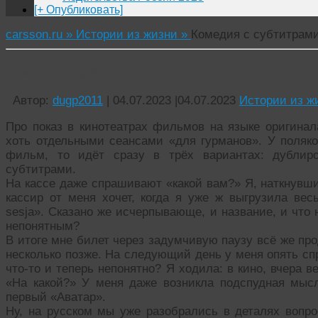
[+ Опубликовать]
carsson.ru »
Истории из жизни »
Комедия с субтитрам
Комедия с субтитрами
Автор:
dugp2011
|
04.07.2023
|
04.07.2023
Истории из ж
Про показ в кинотеатрах фильмов на языке оригинал
хоть отдельными сеансами «для гурманов». У поляко
фильм, то идёт сразу в трёх вариантах: дублир
субтитрами.
На кассе даже спрашивают «какой вам?» Я, наткнувшис
кассир от меня хочет, когда я уже ж выгрузила весь 
sesja». Сказано же исчерпывающе, и название, и что
непонятным?
В итоге мне билет через задумчивую паузу всё же про
несколько позже. На следующий день у меня опять спр
что-то и теперь непонятно? Я ходила: в кино, вчера ве
«На какой?» У меня даже возникла подспудная мысл
первый «Аватар».
Ну, на русском мы уже разобрались в деталях вопрос