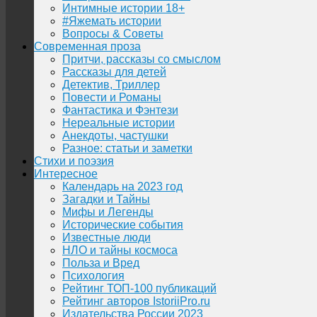
Интимные истории 18+
#Яжемать истории
Вопросы & Советы
Современная проза
Притчи, рассказы со смыслом
Рассказы для детей
Детектив, Триллер
Повести и Романы
Фантастика и Фэнтези
Нереальные истории
Анекдоты, частушки
Разное: статьи и заметки
Стихи и поэзия
Интересное
Календарь на 2023 год
Загадки и Тайны
Мифы и Легенды
Исторические события
Известные люди
НЛО и тайны космоса
Польза и Вред
Психология
Рейтинг ТОП-100 публикаций
Рейтинг авторов IstoriiPro.ru
Издательства России 2023