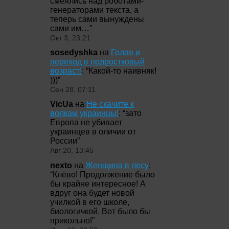
смеялись над роботами-
генераторами текста, а
теперь сами вынуждены
сами им…
”
Окт 3, 23:21
sosedyshka
на
Голая и
переход в подростковый
возраст!
: “
Какой-то наивняк!
)))
”
Сен 28, 07:11
VicUa
на
Не скачите к
волкам,украинцы!
: “
зато
Европа не убивает
украинцев в оличии от
России
”
Авг 20, 13:45
nexto
на
Женщина в лесу
:
“
Клёво! Продолжение было
бы крайне интересное! А
вдруг она будет новой
училкой в его школе,
биологичкой. Вот было бы
прикольно!
”