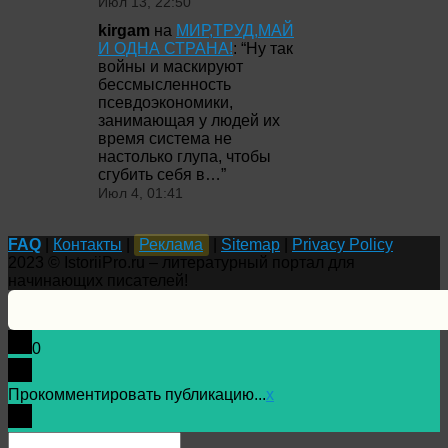
Июл 13, 22:50
kirgam
на
МИР,ТРУД,МАЙ
И ОДНА СТРАНА!
: “
Ну так
войны и маскируют
бессмысленность
псевдоэкономики,
занимающая у людей их
время система не
настолько глупа, чтобы
сгубить себя в…
”
Июл 4, 01:41
FAQ
|
Контакты
|
Реклама
|
Sitemap
|
Privacy Policy
2023 © IstoriiPro.ru – литературный портал для
начинающих писателей!
0
Прокомментировать публикацию...
x