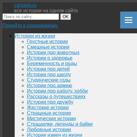
carsson.ru
все истории на одном сайте
OK
Перейти к содержимому
Истории из жизни
Грустные истории
Смешные истории
Истории про животных
Истории о здоровье
Беременность и роды
Истории про детей
Истории про школу
Студенческие годы
Истории про армию
Истории про работу, хобби
Рассказы о путешествиях
Истории про дружбу
Жестокие истории
Страшные истории
Мистические истории
Страшилки, легенды и байки
Любовные истории
Истории измен из жизни