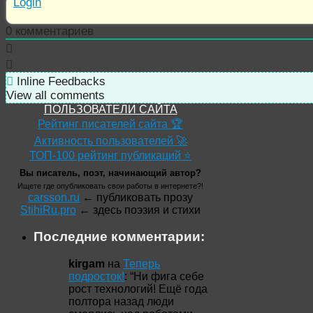
Login
0
комментариев
Inline Feedbacks
View all comments
ПОЛЬЗОВАТЕЛИ САЙТА
Рейтинг писателей сайта 🏆
Активность пользователей 🚀
ТОП-100 рейтинг публикаций ⭐
Вы писатель, поэт, начинающий автор?
Ищете где опубликовать свои работы в интернете?!
carsson.ru
← публиковать прозу
StihiRu.pro
← здесь поэзия и стихи
Последние комментарии:
kirgam
на
Теперь
подросток!
: “
Ни фига себе
рост технологий! Ещё года
полтора назад люди