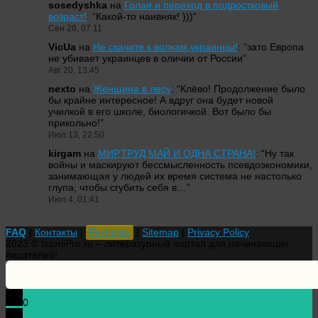
sosedyshka
на
Голая и переход в подростковый
возраст!
: “
Какой-то наивняк! )))
”
Сен 28, 07:11
VicUa
на
Не скачите к волкам,украинцы!
: “
зато Европа
не убивает украинцев в оличии от России
”
Авг 20, 13:45
nexto
на
Женщина в лесу
: “
Клёво! Продолжение было
бы крайне интересное! А вдруг она будет новой
училкой в его школе, биологичкой. Вот было бы
прикольно!
”
Июл 13, 22:50
kirgam
на
МИР,ТРУД,МАЙ И ОДНА СТРАНА!
: “
Ну так
войны и маскируют бессмысленность псевдоэкономики,
занимающая у людей их время система не настолько
глупа, чтобы сгубить себя в…
”
Июл 4, 01:41
FAQ
|
Контакты
|
Реклама
|
Sitemap
|
Privacy Policy
2023 © IstoriiPro.ru – литературный портал для начинающих
писателей!
0