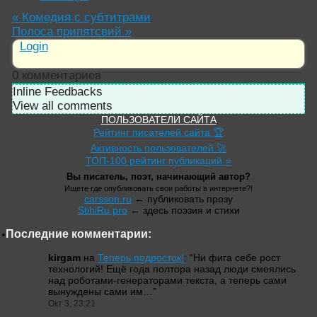
«
Комедия с субтитрами
Полоса припятсвий
»
Login
0
комментариев
Inline Feedbacks
View all comments
ПОЛЬЗОВАТЕЛИ САЙТА
Рейтинг писателей сайта 🏆
Активность пользователей 🚀
ТОП-100 рейтинг публикаций ⭐
Вы писатель, поэт, начинающий автор?
Ищете где опубликовать свои работы в интернете?!
carsson.ru
← публиковать прозу
StihiRu.pro
← здесь поэзия и стихи
Последние комментарии:
kirgam
на
Теперь подросток!
: “
Ни фига себе рост
технологий! Ещё года полтора назад люди смеялись
над роботами-генераторами текста, а теперь сами
вынуждены сами им…
”
Окт 3, 23:21