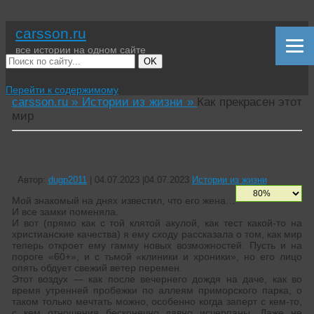
carsson.ru
все истории на одном сайте
OK
Перейти к содержимому
carsson.ru »
Истории из жизни »
Как прекрасен этот
мир
Как прекрасен этот мир
Автор:
dugp2011
|
04.07.2023
|
04.07.2023
Истории из жизни
Мой знакомый на днях известил, что его жена…
И все замки поменяла.
И вот (прямо как с той клятой акулой, как тест какой-то на
христианские качества) я ему сходу рассказала о том, как мир
теперь откроет ему гамму новых возможностей. Пусть и на
пороге «60+», и с тьмой «клиники и хроники», но его лицо
опять обдует свежий ветер перемен.
Этот воздух — как после вечернего дождя на даче, как во
время утренней пробежки по аллеям приморского парка, о
таком только мечтать можно, особенно когда заперт с кем-то,
с кем отношения бесконечно давно исчерпаны. Даже не