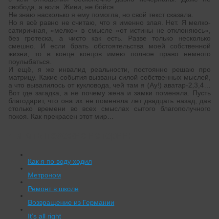
свобода, а воля. Живи, не бойся.
Не знаю насколько я ему помогла, но свой текст сказала.
Но я всё равно не считаю, что я именно злая. Нет. Я мелко-
сатиричная, «мелко» в смысле «от истины не отклоняюсь»,
без гротеска, а чисто как есть. Разве только несколько
смешно. И если брать обстоятельства моей собственной
жизни, то в конце концов имею полное право немного
поулыбаться.
И ещё, я же инвалид реальности, постоянно решаю про
матрицу. Какие события вызваны силой собственных мыслей,
а что вывалилось от кукловода, чей там я (Ау!) аватар-2,3,4…
Вот где загадка, а не почему жена и замки поменяла. Пусть
благодарит, что она их не поменяла лет двадцать назад, дав
столько времени во всех смыслах сытого благополучного
покоя. Как прекрасен этот мир…
Читать похожие истории:
Как я по воду ходил
Метроном
Ремонт в школе
Возвращение из Германии
It’s all right