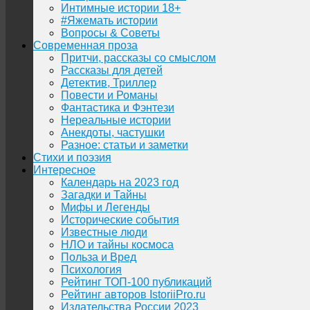
Интимные истории 18+
#Яжемать истории
Вопросы & Советы
Современная проза
Притчи, рассказы со смыслом
Рассказы для детей
Детектив, Триллер
Повести и Романы
Фантастика и Фэнтези
Нереальные истории
Анекдоты, частушки
Разное: статьи и заметки
Стихи и поэзия
Интересное
Календарь на 2023 год
Загадки и Тайны
Мифы и Легенды
Исторические события
Известные люди
НЛО и тайны космоса
Польза и Вред
Психология
Рейтинг ТОП-100 публикаций
Рейтинг авторов IstoriiPro.ru
Издательства России 2023