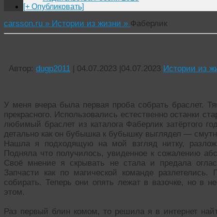
[+ Опубликовать]
carsson.ru »
Истории из жизни »
Фаберлик
Фаберлик
Автор:
dugp2011
|
04.07.2023
|
04.07.2023
Истории из ж
У меня вчера была первая проба собрать браслет. Т
прекрасного. Использовались естественно останки ста
любимый браслет из каталога Фаберлик затёртого год
детально как он бубышка к бубышку выглядел — смутн
Нашла я подходящую на мой взгляд нитку, разлож
Подняла что получилось, увиденное к сожалению абс
Своё мнение я скрывать не стала и предала оглас
Запчасти как по магической команде разлетелись. 
собирать. Теперь они опять лежат в вазочке, но в н
этом.
Раз первый блин комом, то решила я в интернет най