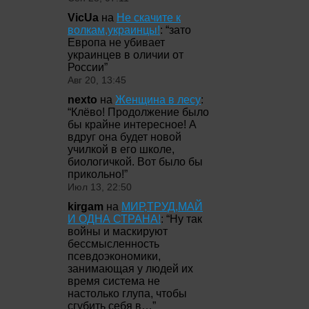
VicUa
на
Не скачите к
волкам,украинцы!
: “
зато
Европа не убивает
украинцев в оличии от
России
”
Авг 20, 13:45
nexto
на
Женщина в лесу
:
“
Клёво! Продолжение было
бы крайне интересное! А
вдруг она будет новой
училкой в его школе,
биологичкой. Вот было бы
прикольно!
”
Июл 13, 22:50
kirgam
на
МИР,ТРУД,МАЙ
И ОДНА СТРАНА!
: “
Ну так
войны и маскируют
бессмысленность
псевдоэкономики,
занимающая у людей их
время система не
настолько глупа, чтобы
сгубить себя в…
”