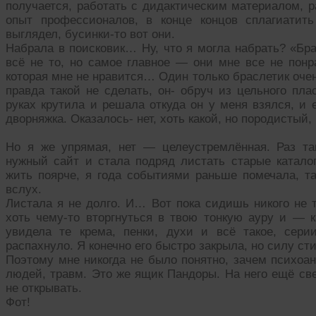
получается, работать с дидактическим материалом, р
опыт профессионалов, в конце концов сплагиатит
выглядел, бусинки-то вот они.
Набрала в поисковик… Ну, что я могла набрать? «Бра
всё не то, но самое главное — они мне все не понр
которая мне не нравится… Один только браслетик оче
правда такой не сделать, он- обруч из цельного плас
руках крутила и решала откуда он у меня взялся, и
дворняжка. Оказалось- нет, хоть какой, но породистый,
Но я же упрямая, нет — целеустремлённая. Раз та
нужный сайт и стала подряд листать старые каталог
жить поярче, я года событиями раньше помечала, та
вслух.
Листала я не долго. И… Вот пока сидишь никого не т
хоть чему-то вторгнуться в твою тонкую ауру и — к
увидела те крема, пенки, духи и всё такое, сер
распахнуло. Я конечно его быстро закрыла, но силу ст
Поэтому мне никогда не было понятно, зачем психоа
людей, травм. Это же ящик Пандоры. На него ещё све
не открывать.
Фот!