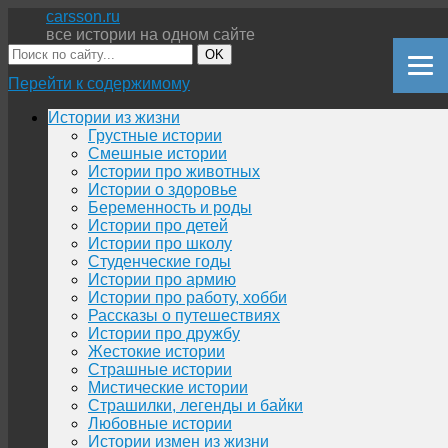
carsson.ru
все истории на одном сайте
OK
Перейти к содержимому
Истории из жизни
Грустные истории
Смешные истории
Истории про животных
Истории о здоровье
Беременность и роды
Истории про детей
Истории про школу
Студенческие годы
Истории про армию
Истории про работу, хобби
Рассказы о путешествиях
Истории про дружбу
Жестокие истории
Страшные истории
Мистические истории
Страшилки, легенды и байки
Любовные истории
Истории измен из жизни