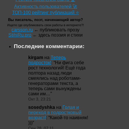
Активность пользователей 🚀
ТОП-100 рейтинг публикаций ⭐
Вы писатель, поэт, начинающий автор?
Ищете где опубликовать свои работы в интернете?!
carsson.ru
← публиковать прозу
StihiRu.pro
← здесь поэзия и стихи
Последние комментарии:
kirgam
на
Теперь
подросток!
: “
Ни фига себе
рост технологий! Ещё года
полтора назад люди
смеялись над роботами-
генераторами текста, а
теперь сами вынуждены
сами им…
”
Окт 3, 23:21
sosedyshka
на
Голая и
переход в подростковый
возраст!
: “
Какой-то наивняк!
)))
”
Сен 28, 07:11