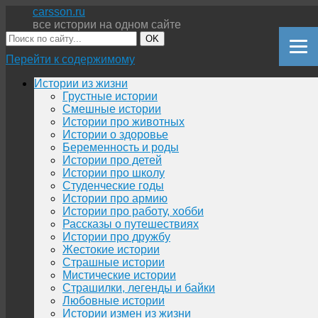
carsson.ru
все истории на одном сайте
OK
Перейти к содержимому
Истории из жизни
Грустные истории
Смешные истории
Истории про животных
Истории о здоровье
Беременность и роды
Истории про детей
Истории про школу
Студенческие годы
Истории про армию
Истории про работу, хобби
Рассказы о путешествиях
Истории про дружбу
Жестокие истории
Страшные истории
Мистические истории
Страшилки, легенды и байки
Любовные истории
Истории измен из жизни