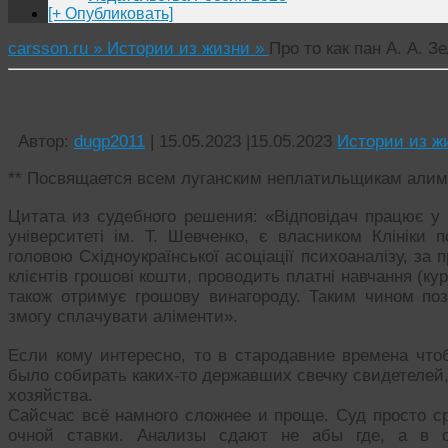
[+ Опубликовать]
carsson.ru »
Истории из жизни »
Про то как пан А. А. З
Про то как пан А. А. Зеленько стал отцом во в
Автор:
dugp2011
|
15.05.2023
|
15.05.2023
Истории из ж
** Посвящается всем луганским неплатильщикам алиме
Цитата из судебного решения: «Відповідач працює у 
університеті ім. Т. Шевченко, є власником Клініки п
головою Східноукраїнської асоціації психоаналізу, за 
клієнтів грошові кошти, проводить платні навчання (ку
також отримує грошову винагороду. Таким чином поз
змогу сплачувати аліменти».
Если кому интересно, то в стародавние времена что
было собирать каких-то державших свечку свидетелей
хозяйства.
Сайсчас всё намного сложнее и проще. Суд просто с
очной ставки. Анализы сдают не абы где, а в о