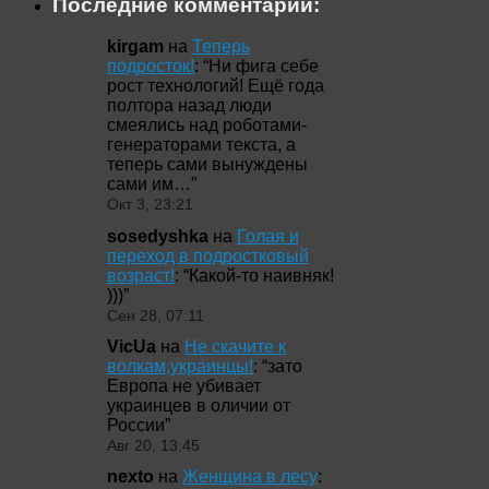
Последние комментарии:
kirgam
на
Теперь
подросток!
: “
Ни фига себе
рост технологий! Ещё года
полтора назад люди
смеялись над роботами-
генераторами текста, а
теперь сами вынуждены
сами им…
”
Окт 3, 23:21
sosedyshka
на
Голая и
переход в подростковый
возраст!
: “
Какой-то наивняк!
)))
”
Сен 28, 07:11
VicUa
на
Не скачите к
волкам,украинцы!
: “
зато
Европа не убивает
украинцев в оличии от
России
”
Авг 20, 13:45
nexto
на
Женщина в лесу
: