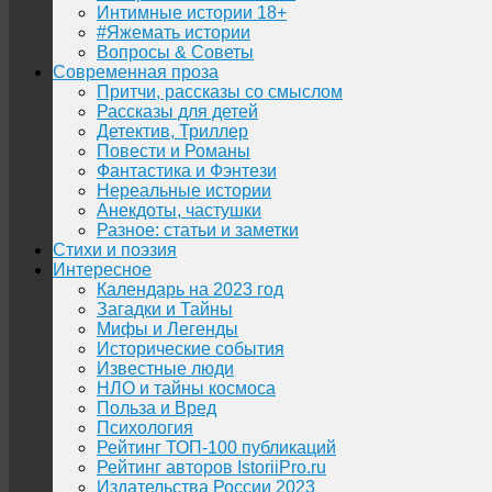
Интимные истории 18+
#Яжемать истории
Вопросы & Советы
Современная проза
Притчи, рассказы со смыслом
Рассказы для детей
Детектив, Триллер
Повести и Романы
Фантастика и Фэнтези
Нереальные истории
Анекдоты, частушки
Разное: статьи и заметки
Стихи и поэзия
Интересное
Календарь на 2023 год
Загадки и Тайны
Мифы и Легенды
Исторические события
Известные люди
НЛО и тайны космоса
Польза и Вред
Психология
Рейтинг ТОП-100 публикаций
Рейтинг авторов IstoriiPro.ru
Издательства России 2023