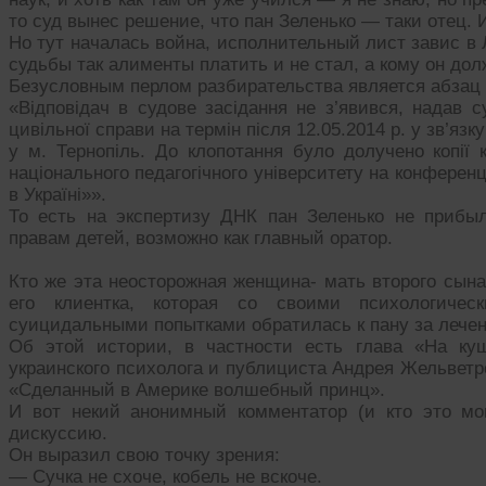
то суд вынес решение, что пан Зеленько — таки отец.
Но тут началась война, исполнительный лист завис в
судьбы так алименты платить и не стал, а кому он дол
Безусловным перлом разбирательства является абзац 
«Відповідач в судове засідання не з’явився, надав 
цивільної справи на термін після 12.05.2014 р. у зв’яз
у м. Тернопіль. До клопотання було долучено копії 
національного педагогічного університету на конференц
в Україні»».
То есть на экспертизу ДНК пан Зеленько не прибы
правам детей, возможно как главный оратор.
Кто же эта неосторожная женщина- мать второго сына
его клиентка, которая со своими психологичес
суицидальными попытками обратилась к пану за лече
Об этой истории, в частности есть глава «На куш
украинского психолога и публициста Андрея Жельветр
«Сделанный в Америке волшебный принц».
И вот некий анонимный комментатор (и кто это м
дискуссию.
Он выразил свою точку зрения:
— Сучка не схоче, кобель не вскоче.