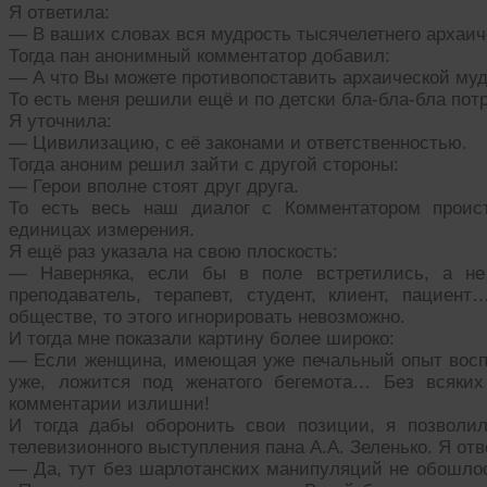
Я ответила:
— В ваших словах вся мудрость тысячелетнего архаи
Тогда пан анонимный комментатор добавил:
— А что Вы можете противопоставить архаической мудр
То есть меня решили ещё и по детски бла-бла-бла пот
Я уточнила:
— Цивилизацию, с её законами и ответственностью.
Тогда аноним решил зайти с другой стороны:
— Герои вполне стоят друг друга.
То есть весь наш диалог с Комментатором проис
единицах измерения.
Я ещё раз указала на свою плоскость:
— Наверняка, если бы в поле встретились, а не 
преподаватель, терапевт, студент, клиент, пацие
обществе, то этого игнорировать невозможно.
И тогда мне показали картину более широко:
— Если женщина, имеющая уже печальный опыт воспи
уже, ложится под женатого бегемота… Без всяки
комментарии излишни!
И тогда дабы оборонить свои позиции, я позволи
телевизионного выступления пана А.А. Зеленько. Я отв
— Да, тут без шарлотанских манипуляций не обошлось