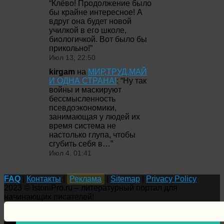
“
Клёво! Продолжение было
бы крайне интересное! А
вдруг она будет новой
училкой в его школе,
биологичкой. Вот было бы
прикольно!
”
Июл 13, 22:50
kirgam
на
МИР,ТРУД,МАЙ
И ОДНА СТРАНА!
: “
Ну так
войны и маскируют
бессмысленность
псевдоэкономики,
занимающая у людей их
время система не
настолько глупа, чтобы
сгубить себя в…
”
Июл 4, 01:41
FAQ
|
Контакты
|
Реклама
|
Sitemap
|
Privacy Policy
2023 © IstoriiPro.ru – литературный портал для
начинающих писателей!