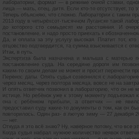
лаборатории, формат — в режиме очной ставки, одно
лица — мать, отец, дитя. Если кто-то отсутствует, то 
Теперь объясняю, что сложно. Лаборатории с таким пр
2013 году в четырёхсот-тысячном Луганске такой лаб
до которого сто семьдесят км расстояния. И очер
постановление, и надо просто приехать к обозначенно
Да, и оплата за эту услугу высокая. Платит тот, кто
отцовство подтвердится, та сумма взыскивается с отве
Итак, в путь.
Экспертиза была назначена и малыша с матерью п
постановление суда. На середине дороги им позвон
каким-то своим делам не может и просит перенести пр
Перенос даты. Опять судья созвонился с лабораторие
через месяц, через полтора месяца, вовсе не на завтра
И опять ответчик позвонил в лабораторию, что он не
истице. Но ребёнок уже к этому моменту подъезжал к
она с ребёнком прибыли, а ответчик — не явилс
предоставил суду какие-то документы о том, как он был
повторилось. Один раз- в лютую зиму — 27 декабря 2
— нет.
Откуда я это всё знаю? Ну, наверное потому, что все э
Когда судья набрал нужное количество неявок ответч
наук, и хоть как там он уже учился — я не знаю, но пр