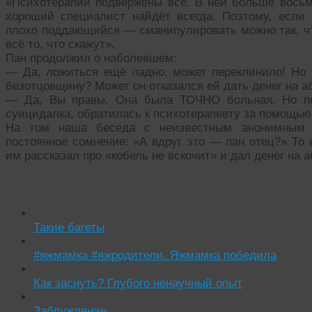
«Психотерапии подвержены все. В ней больше восьм
хороший специалист найдёт всегда. Поэтому, если
плохо поддающийся — сманипулировать можно так, что
всё то, что скажут».
Пан продолжил о наболевшем:
— Да, ложиться ещё ладно, может переклинило! Но 
безотцовщину? Может он отказался ей дать денег на аб
— Да, Вы правы. Она была ТОЧНО больная. Но по 
суицидалка, обратилась к психотерапевту за помощью
На том наша беседа с неизвестным анонимным к
постоянное сомнение: «А вдруг это — пан отец?» То 
им рассказал про «кобель не вскочит» и дал денег на 
Читать похожие истории:
Такие багеты
#яжмамка #яжродители. Яжмамка победила
Как заснуть? Глубого ненаучный опыт
Заблуждение