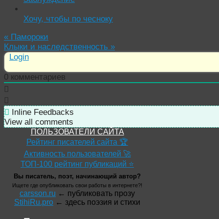
Хочу, чтобы по чесноку
«
Памороки
Клыки и наследственность
»
Login
0
комментариев
Inline Feedbacks
View all comments
ПОЛЬЗОВАТЕЛИ САЙТА
Рейтинг писателей сайта 🏆
Активность пользователей 🚀
ТОП-100 рейтинг публикаций ⭐
Вы писатель, поэт, начинающий автор?
Ищете где опубликовать свои работы в интернете?!
carsson.ru
← публиковать прозу
StihiRu.pro
← здесь поэзия и стихи