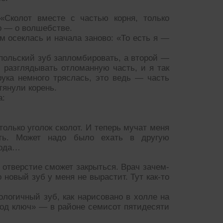
«Сколот вместе с частью корня, только
о — о волшебстве.
м осеклась и начала заново: «То есть я —
 польский зуб запломбировать, а второй —
разглядывать отломанную часть, и я так
ука немного тряслась, это ведь — часть
тянули корень.
а:
олько уголок сколот. И теперь мучат меня
ть. Может надо было ехать в другую
рода…
отверстие сможет закрыться. Врач зачем-
 новый зуб у меня не вырастит. Тут как-то
ологичный зуб, как нарисовано в холле на
под ключ» — в районе семисот пятидесяти