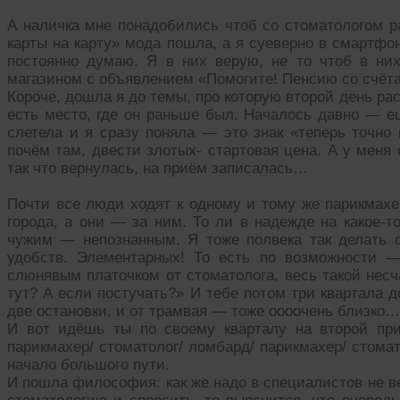
А наличка мне понадобились чтоб со стоматологом ра
карты на карту» мода пошла, а я суеверно в смартфон
постоянно думаю. Я в них верую, не то чтоб в ни
магазином с объявлением «Помогите! Пенсию со счёта
Короче, дошла я до темы, про которую второй день рас
есть место, где он раньше был. Началось давно — е
слетела и я сразу поняла — это знак «теперь точно
почём там, двести злотых- стартовая цена. А у меня
так что вернулась, на приём записалась…
Почти все люди ходят к одному и тому же парикмахе
города, а они — за ним. То ли в надежде на какое-то
чужим — непознанным. Я тоже полвека так делать с
удобств. Элементарных! То есть по возможности 
слюнявым платочком от стоматолога, весь такой несч
тут? А если постучать?» И тебе потом три квартала 
две остановки, и от трамвая — тоже оооочень близко…
И вот идёшь ты по своему кварталу на второй пр
парикмахер/ стоматолог/ ломбард/ парикмахер/ стома
начало большого пути.
И пошла философия: как же надо в специалистов не в