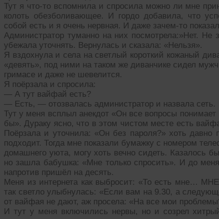
Тут я что-то вспомнила и спросила можно ли мне при
колоть обезболивающее. И гордо добавила, что усп
собой есть и я очень нервная. И даже зачем-то показал
Администратор туманно на них посмотрела:»Нет. Не з
убежала уточнять. Вернулась и сказала: «Нельзя».
Я вздохнула и села на светлый короткий кожаный див
«девять», под ними на таком же диванчике сидел мужчи
гримасе и даже не шевелится.
Я поёрзала и спросила:
— А тут вайфай есть?
— Есть, — отозвалась администратор и назвала сеть.
Тут у меня всплыл анекдот «Он все вопросы понимает
бы». Дураку ясно, что в этом чистом месте есть вайф
Поёрзала и уточнила: «Он без пароля?» хоть давно п
подходит. Тогда мне показали бумажку с номером теле
домашнего уюта, могу хоть вечно сидеть. Казалось бы
но зашла бабушка: «Мне только спросить». И до мен
напротив пришёл на десять.
Меня из интернета как выбросит: «То есть мне… МНЕ
так светло улыбнулась: «Если вам на 9.30, а следующе
от вайфая не дают, аж просела: «На все мои проблемы
И тут у меня включились нервы, но и созрел хитрый