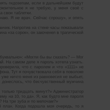
нять гидозепам, если в дальнейшем будут
окоительное я не требую, у меня своё с
а свои таблетки.
наю. Я не врач. Сейчас спрошу», и опять
анчик. Напротив на стене часы показывали
на «за сорок», он закоченел в трагической
 буквально»: «Могли бы вы сказать? — Мог
ай. На самом деле я пароль хотела узнать.
роверила, что с паролем и что «1111» не
фона. Тут я почувствовала себя в поволоке
 уже ничто меня из равновесия не выбьет,
я донеслось, что бесчувственный мужчина
 только тридцать минут?» Администратор
му на 10, то да». Я, как будто мне пароля
? На три зуба и по мелочам?»
 план. Когда подошла моя очередь, то я