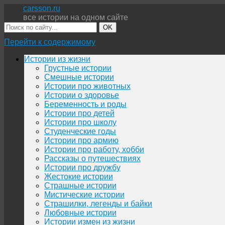
carsson.ru
все истории на одном сайте
OK
Перейти к содержимому
Истории из жизни
Грустные истории
Смешные истории
Истории про животных
Истории о здоровье
Беременность и роды
Истории про детей
Истории про школу
Студенческие годы
Истории про армию
Истории про работу, хобби
Рассказы о путешествиях
Истории про дружбу
Жестокие истории
Страшные истории
Мистические истории
Страшилки, легенды и байки
Любовные истории
Истории измен из жизни