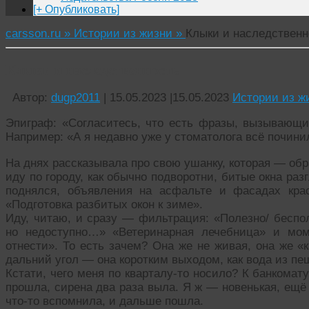
[+ Опубликовать]
carsson.ru »
Истории из жизни »
Клыки и наследственн
Клыки и наследственность
Автор:
dugp2011
|
15.05.2023
|
15.05.2023
Истории из ж
Эпиграф: «Согласитесь, что есть фразы, вызывающие
Например: «А я недавно уже у стоматолога всё почини
На днях рассказывала про свою ушанку, которая — обр
иду по городу, как обычно подворотни, битые окна ра
поднялся, объявления на асфальте и фасадах кра
«Подготовка разбитых окон к зиме».
Иду, читаю, и сразу — фильтрация: «Полезно/ беспол
но недоступно…» «Ветеринарная лечебница» и мо
отнести». То есть зачем? Она же не живая, она же «
дальний угол — она коротким выходом, как вода из пе
Кстати, чего меня по кварталу-то носило? К банкомат
прошла, сирена два раза выла. Я ж — новенькая, ещё 
что-то вспомнила, и дальше пошла.