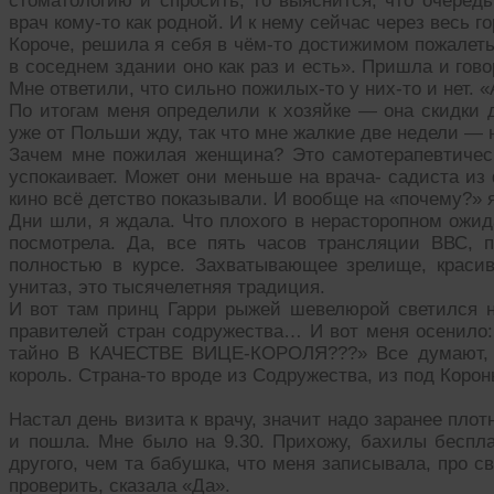
стоматологию и спросить, то выяснится, что очеред
врач кому-то как родной. И к нему сейчас через весь го
Короче, решила я себя в чём-то достижимом пожалеть
в соседнем здании оно как раз и есть». Пришла и го
Мне ответили, что сильно пожилых-то у них-то и нет. «
По итогам меня определили к хозяйке — она скидки д
уже от Польши жду, так что мне жалкие две недели — н
Зачем мне пожилая женщина? Это самотерапевтическ
успокаивает. Может они меньше на врача- садиста из
кино всё детство показывали. И вообще на «почему?» я 
Дни шли, я ждала. Что плохого в нерасторопном ожид
посмотрела. Да, все пять часов трансляции ВВС, 
полностью в курсе. Захватывающее зрелище, красив
унитаз, это тысячелетняя традиция.
И вот там принц Гарри рыжей шевелюрой светился н
правителей стран содружества… И вот меня осени
тайно В КАЧЕСТВЕ ВИЦЕ-КОРОЛЯ???» Все думают, ч
король. Страна-то вроде из Содружества, из под Коро
Настал день визита к врачу, значит надо заранее пло
и пошла. Мне было на 9.30. Прихожу, бахилы беспл
другого, чем та бабушка, что меня записывала, про с
проверить, сказала «Да».