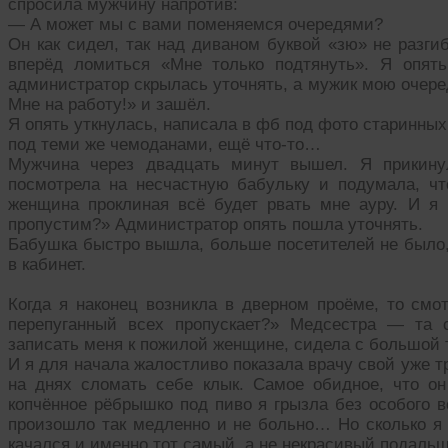
спросила мужчину напротив:
— А может мы с вами поменяемся очередями?
Он как сидел, так над диваном буквой «зю» не разги
вперёд ломиться «Мне только подтянуть». Я опять
администратор скрылась уточнять, а мужик мою очеред
Мне на работу!» и зашёл.
Я опять уткнулась, написала в фб под фото старинны
под теми же чемоданами, ещё что-то…
Мужчина через двадцать минут вышел. Я прикинул
посмотрела на несчастную бабульку и подумала, чт
женщина проклиная всё будет рвать мне ауру. И я
пропустим?» Администратор опять пошла уточнять.
Бабушка быстро вышла, больше посетителей не было,
в кабинет.
Когда я наконец возникла в дверном проёме, то смо
перепуганный всех пропускает?» Медсестра — та 
записать меня к пожилой женщине, сидела с большой т
И я для начала жалостливо показала врачу свой уже т
на днях сломать себе клык. Самое обидное, что он
копчённое рёбрышко под пиво я грызла без особого 
произошло так медленно и не больно… Но сколько я 
качался и именно тот самый, а не некрасивый подальш