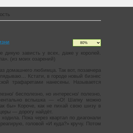
ость
изни
 дикую зависть у всех, даже у королей.
ла». (из моих озарений)
аз домашнего любимца. Так вот, позавчера
зглядываю… Кстати, в городе новый бизнес
ской трафаретами нанесены. Называется
езно/ бесполезно, но интересно/ полезно,
ментально вспышка — «О! Шапку можно
как бы» Короче, как не пихай свою шизу в
щеры — дорогу найдёт.
у ходила. Пока через квартал по диагонали
реагирую, головой «И куда?» кручу. Потом