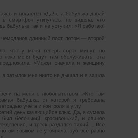
баясь и подлетел «Да!», а бабулька давай
 в смартфон уткнулась, но видела, что
ь бабульке так и не уступил: «Я работаю!
х чемоданов длинный пост, потом — второй
а, что у меня теперь сорок минут, но
о пока меня будут там обслуживать, эта
 предложила: «Может сначала и женщину
 в затылок мне никто не дышал и я зашла
трели на меня с любопытством: «Кто там
самая бабушка, от которой я требовала
етрадью учёта и контроля в углу.
ретий день качающийся клык. Да, я сумела
 был беленький, красивенький, и свиное
вожделения, и треск раздался тихий… Всё
потом языком не уточняла, зуб всё равно
е.