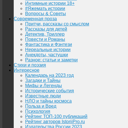
Интимные истории 18+
#Яжемать истории
Вопросы & Советы
Современная проза
Притчи, рассказы со смыслом
Рассказы для детей
Детектив, Триллер
Повести и Романы
Фантастика и Фэнтези
Нереальные истории
Анекдоты, частушки
Разное: статьи и заметки
Стихи и поэзия
Интересное
Календарь на 2023 год
Загадки и Тайны
Мифы и Легенды
Исторические события
Известные люди
НЛО и тайны космоса
Польза и Вред
Психология
Рейтинг ТОП-100 публикаций
Рейтинг авторов IstoriiPro.ru
Издательства России 2023