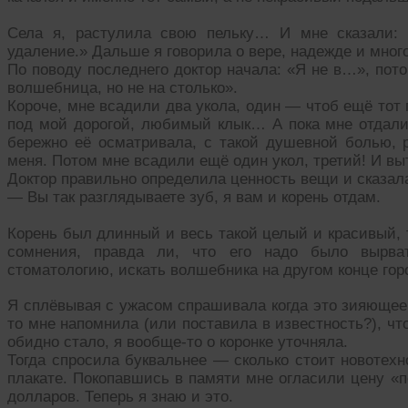
Села я, растулила свою пельку… И мне сказали: 
удаление.» Дальше я говорила о вере, надежде и мног
По поводу последнего доктор начала: «Я не в…», пото
волшебница, но не на столько».
Короче, мне всадили два укола, один — чтоб ещё тот
под мой дорогой, любимый клык… А пока мне отдали 
бережно её осматривала, с такой душевной болью, р
меня. Потом мне всадили ещё один укол, третий! И вы
Доктор правильно определила ценность вещи и сказал
— Вы так разглядываете зуб, я вам и корень отдам.
Корень был длинный и весь такой целый и красивый, т
сомнения, правда ли, что его надо было вырва
стоматологию, искать волшебника на другом конце го
Я сплёвывая с ужасом спрашивала когда это зияющее 
то мне напомнила (или поставила в известность?), что
обидно стало, я вообще-то о коронке уточняла.
Тогда спросила буквальнее — сколько стоит новотехн
плакате. Покопавшись в памяти мне огласили цену «
долларов. Теперь я знаю и это.