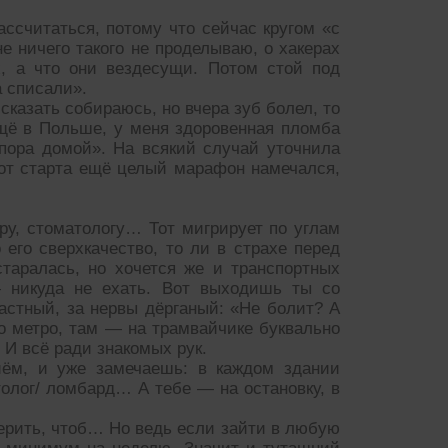
ссчитаться, потому что сейчас кругом «с
е ничего такого не проделываю, о хакерах
х, а что они вездесущи. Потом стой под
 списали».
сказать собираюсь, но вчера зуб болел, то
щё в Польше, у меня здоровенная пломба
 пора домой». На всякий случай уточнила
 от старта ещё целый марафон намечался,
ру, стоматологу… Тот мигрирует по углам
 его сверхкачество, то ли в страхе перед
таралась, но хочется же и транспортных
— никуда не ехать. Вот выходишь ты со
астный, за нервы дёрганый: «Не болит? А
до метро, там — на трамвайчике буквально
 И всё ради знакомых рук.
иём, и уже замечаешь: в каждом здании
толог/ ломбард… А тебе — на остановку, в
ерить, чтоб… Но ведь если зайти в любую