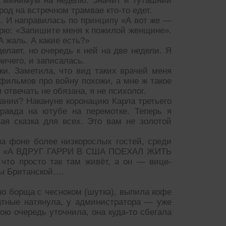
ь минимум на неделю. Значит и туташний
род на встречном трамвае кто-то едет.
. И направилась по принципу «А вот же —
ворю: «Запишите меня к пожилой женщине».
А жаль. А какие есть?»
елает, но очередь к ней на две недели. Я
ичего, и записалась.
и. Заметила, что вид таких врачей меня
 фильмов про войну похожи, а мне ж такое
отвечать не обязана, я не психолог.
ании? Накануне коронацию Карла третьего
правда на ютубе на перемотке. Теперь я
ая сказка для всех. Это вам не золотой
а фоне более низкорослых гостей, среди
ло: «А ВДРУГ ГАРРИ В США ПОЕХАЛ ЖИТЬ
то просто так там живёт, а он — вице-
ны Британской….
тно борща с чесноком (шутка), выпила кофе
атные натянула, у администратора — уже
вою очередь уточнила, она куда-то сбегала