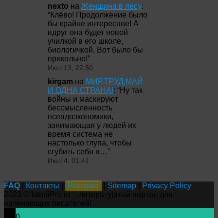
nexto
на
Женщина в лесу
:
“
Клёво! Продолжение было
бы крайне интересное! А
вдруг она будет новой
училкой в его школе,
биологичкой. Вот было бы
прикольно!
”
Июл 13, 22:50
kirgam
на
МИР,ТРУД,МАЙ
И ОДНА СТРАНА!
: “
Ну так
войны и маскируют
бессмысленность
псевдоэкономики,
занимающая у людей их
время система не
настолько глупа, чтобы
сгубить себя в…
”
Июл 4, 01:41
FAQ
|
Контакты
|
Реклама
|
Sitemap
|
Privacy Policy
2023 © IstoriiPro.ru – литературный портал для
начинающих писателей!
0