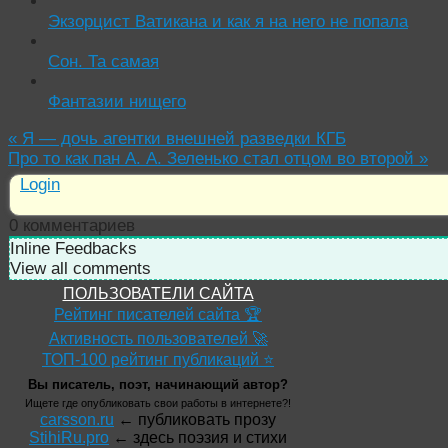
Экзорцист Ватикана и как я на него не попала
Сон. Та самая
Фантазии нищего
«
Я — дочь агентки внешней разведки КГБ
Про то как пан А. А. Зеленько стал отцом во второй
»
Login
0
комментариев
Inline Feedbacks
View all comments
ПОЛЬЗОВАТЕЛИ САЙТА
Рейтинг писателей сайта 🏆
Активность пользователей 🚀
ТОП-100 рейтинг публикаций ⭐
Вы писатель, поэт, начинающий автор?
Ищете где опубликовать свои работы в интернете?!
carsson.ru
← публиковать прозу
StihiRu.pro
← здесь поэзия и стихи