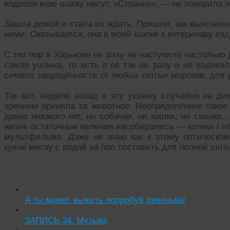
водопоя мою шапку несут. «Странно», — не поверила я
Зашла домой и стала их ждать. Пришли, как выяснилос
ними. Оказывается, она в моей шапке к ветеринару езд
С тех пор в Харькове ни разу не наступило настолько
самая ушанка, то есть я её так ни разу и не надевал
символ защищённости от любых лютых морозов, для у
Так вот, неделю назад я эту ушанку случайно на ди
зрением приняла за животное. Неопределённое такое
давно никакого нет, ни собачки, ни кошки, ни свинк
жизнь остаточные явления насобирались — котики / пё
мультфильме. Даже не знаю как к этому оптическо
кухне миску с водой на пол поставить для полной шиз
Читать похожие истории:
А ты может выжить попробуй девонька!
ЗАПИСЬ 34. Музыка