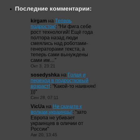
Последние комментарии:
kirgam
на
Теперь
подросток!
: “
Ни фига себе
рост технологий! Ещё года
полтора назад люди
смеялись над роботами-
генераторами текста, а
теперь сами вынуждены
сами им…
”
Окт 3, 23:21
sosedyshka
на
Голая и
переход в подростковый
возраст!
: “
Какой-то наивняк!
)))
”
Сен 28, 07:11
VicUa
на
Не скачите к
волкам,украинцы!
: “
зато
Европа не убивает
украинцев в оличии от
России
”
Авг 20, 13:45