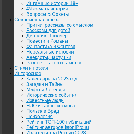
Интимные истории 18+
#Яжемать истории
Вопросы & Советы
Современная проза
Притчи, рассказы со смыслом
Рассказы для детей
Детектив, Триллер
Повести и Романы
Фантастика и Фэнтези
Нереальные истории
Анекдоты, частушки
Разное: статьи и заметки
Стихи и поэзия
Интересное
Календарь на 2023 год
Загадки и Тайны
Мифы и Легенды
Исторические события
Известные люди
НЛО и тайны космоса
Польза и Вред
Психология
Рейтинг ТОП-100 публикаций
Рейтинг авторов IstoriiPro.ru
Издательства России 2023