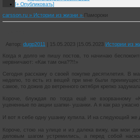
[+ Опубликовать]
carsson.ru »
Истории из жизни »
Памороки
Памороки
Автор:
dugp2011
|
15.05.2023
|
15.05.2023
Истории из ж
Когда я долго не пишу постов, то начинаю беспокоит
нервничают: «Как там она??!!»
Сегодня расскажу о своей покупке десятилетия. В ма
неделю, то есть из вещей при мне были преимущест
самое, то дожив до ветренного октября крепко задумал
Короче, блуждая по тогда ещё не взорванному «
уцененные по акции шапки- ушанки. А я как раз ужасно
И вот я себе одну ушанку купила. И на следующий же
Короче, стою на улице и из далека вижу, как мои до
деловым шагом устремились, а перед собой наскол