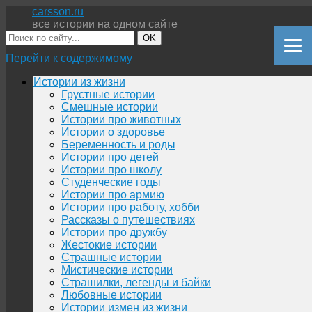
carsson.ru
все истории на одном сайте
OK
Перейти к содержимому
Истории из жизни
Грустные истории
Смешные истории
Истории про животных
Истории о здоровье
Беременность и роды
Истории про детей
Истории про школу
Студенческие годы
Истории про армию
Истории про работу, хобби
Рассказы о путешествиях
Истории про дружбу
Жестокие истории
Страшные истории
Мистические истории
Страшилки, легенды и байки
Любовные истории
Истории измен из жизни