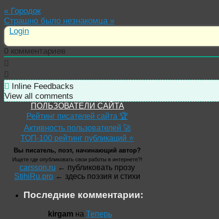
«
Городок
Страшно было незнакомца
»
Login
0
комментариев
Inline Feedbacks
View all comments
ПОЛЬЗОВАТЕЛИ САЙТА
Рейтинг писателей сайта 🏆
Активность пользователей 🚀
ТОП-100 рейтинг публикаций ⭐
Вы писатель, поэт, начинающий автор?
Ищете где опубликовать свои работы в интернете?!
carsson.ru
← публиковать прозу
StihiRu.pro
← здесь поэзия и стихи
Последние комментарии:
kirgam
на
Теперь