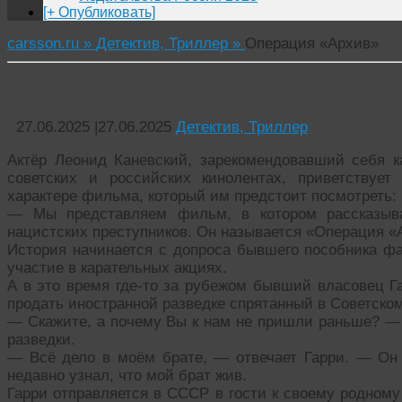
[+ Опубликовать]
carsson.ru »
Детектив, Триллер »
Операция «Архив»
Операция «Архив»
27.06.2025
|
27.06.2025
Детектив, Триллер
Актёр Леонид Каневский, зарекомендовавший себя 
советских и российских кинолентах, приветствуе
характере фильма, который им предстоит посмотреть:
— Мы представляем фильм, в котором рассказыва
нацистских преступников. Он называется «Операция «
История начинается с допроса бывшего пособника 
участие в карательных акциях.
А в это время где-то за рубежом бывший власовец Г
продать иностранной разведке спрятанный в Советском
— Скажите, а почему Вы к нам не пришли раньше? —
разведки.
— Всё дело в моём брате, — отвечает Гарри. — Он о
недавно узнал, что мой брат жив.
Гарри отправляется в СССР в гости к своему родном