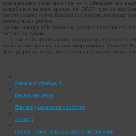
скрывающему своё прошлое, — и убеждает его выда
скорейшего вывоза архива из СССР срочно вербует
пассажирского судна Владимир Назаров, которому пр
агентурными делами.
Однако майору КГБ Ливанову удаётся разоблачить пре
гестапо за рубеж.
— У нас есть фотография, которую мы нашли в архи
этой фотографии мы видим лицо убийцы. Узнаёте? Вы
Фотография из найденного архива окончательно изобл
Читать похожие истории:
Наёмный убийца. 4
Десять негритят
Про полураскрытое убийство
Заговор
Десять заповедей или игра в правосудие