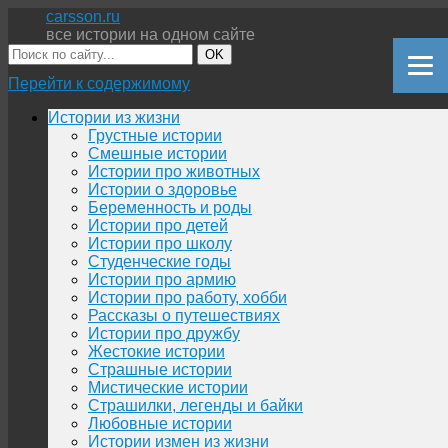
carsson.ru
все истории на одном сайте
OK
Перейти к содержимому
Истории из жизни
Грустные истории
Смешные истории
Истории про животных
Истории о здоровье
Беременность и роды
Истории про детей
Истории про школу
Студенческие годы
Истории про армию
Истории про работу, хобби
Рассказы о путешествиях
Истории про дружбу
Жестокие истории
Страшные истории
Мистические истории
Страшилки, легенды и байки
Любовные истории
Истории измен из жизни