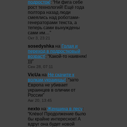
подросток!
: “
Ни фига себе
рост технологий! Ещё года
полтора назад люди
смеялись над роботами-
генераторами текста, а
теперь сами вынуждены
сами им…
”
Окт 3, 23:21
sosedyshka
на
Голая и
переход в подростковый
возраст!
: “
Какой-то наивняк!
)))
”
Сен 28, 07:11
VicUa
на
Не скачите к
волкам,украинцы!
: “
зато
Европа не убивает
украинцев в оличии от
России
”
Авг 20, 13:45
nexto
на
Женщина в лесу
:
“
Клёво! Продолжение было
бы крайне интересное! А
вдруг она будет новой