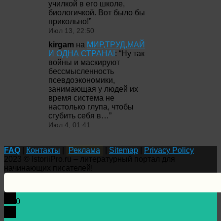
училкой в его школе,
биологичкой. Вот было бы
прикольно!
”
Июл 13, 22:50
kirgam
на
МИР,ТРУД,МАЙ
И ОДНА СТРАНА!
: “
Ну так
войны и маскируют
бессмысленность
псевдоэкономики,
занимающая у людей их
время система не
настолько глупа, чтобы
сгубить себя в…
”
Июл 4, 01:41
FAQ
|
Контакты
|
Реклама
|
Sitemap
|
Privacy Policy
2023 © IstoriiPro.ru – литературный портал для
начинающих писателей!
0