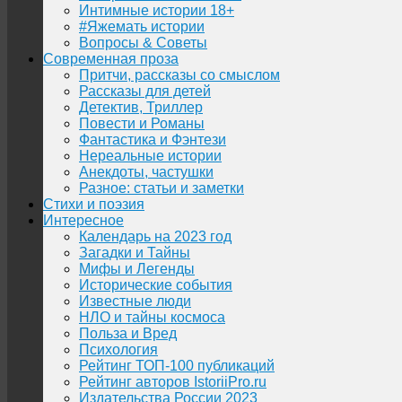
Интимные истории 18+
#Яжемать истории
Вопросы & Советы
Современная проза
Притчи, рассказы со смыслом
Рассказы для детей
Детектив, Триллер
Повести и Романы
Фантастика и Фэнтези
Нереальные истории
Анекдоты, частушки
Разное: статьи и заметки
Стихи и поэзия
Интересное
Календарь на 2023 год
Загадки и Тайны
Мифы и Легенды
Исторические события
Известные люди
НЛО и тайны космоса
Польза и Вред
Психология
Рейтинг ТОП-100 публикаций
Рейтинг авторов IstoriiPro.ru
Издательства России 2023