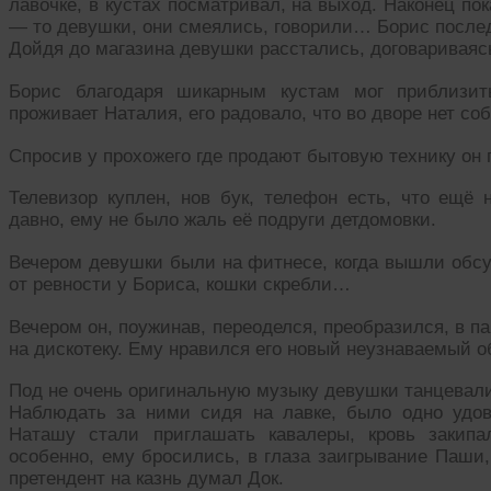
лавочке, в кустах посматривал, на выход. Наконец по
— то девушки, они смеялись, говорили… Борис после
Дойдя до магазина девушки расстались, договариваяс
Борис благодаря шикарным кустам мог приблизить
проживает Наталия, его радовало, что во дворе нет соб
Спросив у прохожего где продают бытовую технику он 
Телевизор куплен, нов бук, телефон есть, что ещё
давно, ему не было жаль её подруги детдомовки.
Вечером девушки были на фитнесе, когда вышли обсу
от ревности у Бориса, кошки скребли…
Вечером он, поужинав, переоделся, преобразился, в п
на дискотеку. Ему нравился его новый неузнаваемый 
Под не очень оригинальную музыку девушки танцевали
Наблюдать за ними сидя на лавке, было одно удов
Наташу стали приглашать кавалеры, кровь закипа
особенно, ему бросились, в глаза заигрывание Паши,
претендент на казнь думал Док.