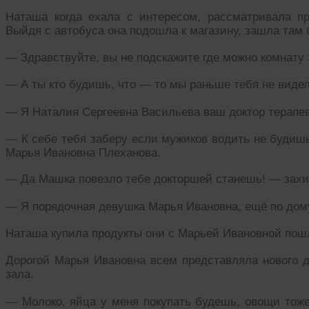
Наташа когда ехала с интересом, рассматривала п
Выйдя с автобуса она подошла к магазину, зашла там
— Здравствуйте, вы не подскажите где можно комнату
— А ты кто будишь, что — то мы раньше тебя не виде
— Я Наталия Сергеевна Васильева ваш доктор терапев
— К себе тебя заберу если мужиков водить не будишь
Марья Ивановна Плеханова.
— Да Машка повезло тебе докторшей станешь! — зах
— Я порядочная девушка Марья Ивановна, ещё по дому
Наташа купила продукты они с Марьей Ивановной пошл
Дорогой Марья Ивановна всем представляла нового до
зала.
— Молоко, яйца у меня покупать будешь, овощи тоже