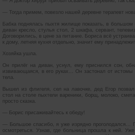
— Я доктор хирург прибыл осваивать деревню, так ск
— Тогда примем, повезло нашей деревне терапевт нова
Бабка поднялась пыхтя жилище показать, в большом 
диван кресло, стулья стол, 2 шкафа, сервант, телеви
Договорились, в цене за питание. Бориса всё устраива
к дому, летняя кухня отдельно, значит ему принадлежи
Хозяйка ушла.
Он прилёг на диван, уснул, ему приснился сон, обн
извивающаяся, в его руках… Он застонал от истомы и
тела.
Вышел из флигеля, сел на лавочке, дед Егор позвал
стол на столе пыхтели вареники, борщ, молоко, смет
просто сказка.
— Борис присаживайтесь к обеду!
— Большое спасибо, я уже изрядно проголодался… П
осмотреться. Узнав, где больница прошла к ней. Уже