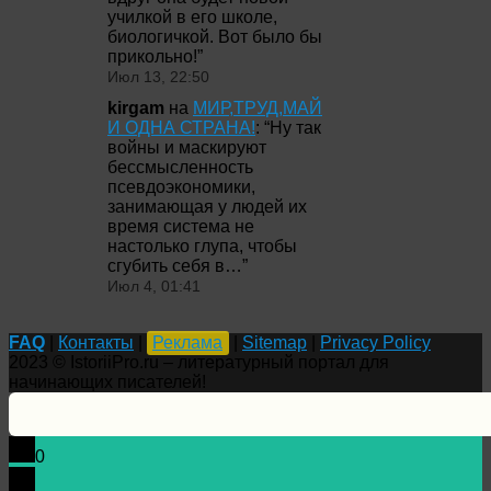
училкой в его школе,
биологичкой. Вот было бы
прикольно!
”
Июл 13, 22:50
kirgam
на
МИР,ТРУД,МАЙ
И ОДНА СТРАНА!
: “
Ну так
войны и маскируют
бессмысленность
псевдоэкономики,
занимающая у людей их
время система не
настолько глупа, чтобы
сгубить себя в…
”
Июл 4, 01:41
FAQ
|
Контакты
|
Реклама
|
Sitemap
|
Privacy Policy
2023 © IstoriiPro.ru – литературный портал для
начинающих писателей!
0