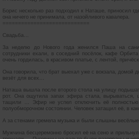
Борис несколько раз подходил к Наташе, приносил гд
она ничего не принимала, от назойливого кавалера.
============================
Свадьба…
За неделю до Нового года женился Паша на санит
сотрудники ехали, в соседний посёлок, кафе Орбит
очень гордилась, в красивом платье, с лентой, причёс
Она говорила, что брат выехал уже с вокзала, домой 
везёт для всех…
Наташа вышла после второго стола на улицу подышать
рот. Она ощутила запах эфира стала, вырываться, ц
тащили … Эфир не успел отключить её полностью,
полуобморочном состоянии. Человек затащил её, в ка
А за стенами гремела музыка и были слышны весёлые 
Мужчина бесцеремонно бросил её на сено и прильнул, 
трещали … Пуговицы на пальто были разорваны и чело