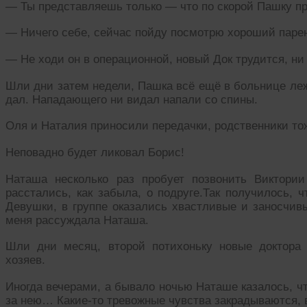
— Ты представляешь только — что по скорой Пашку пр
— Ничего себе, сейчас пойду посмотрю хороший паре
— Не ходи он в операционной, новый Док трудится, ни 
Шли дни затем недели, Пашка всё ещё в больнице леж
дал. Нападающего ни видал напали со спины.
Оля и Наталия приносили передачки, родственники то
Неповадно будет ликовал Борис!
Наташа несколько раз пробует позвонить Виктори
расстались, как забыла, о подруге.Так получилось, 
Девушки, в группе оказались хвастливые и заносчивы
меня рассуждала Наташа.
Шли дни месяц, второй потихоньку новые доктора 
хозяев.
Иногда вечерами, а бывало ночью Наташе казалось, чт
за нею… Какие-то тревожные чувства закрадываются, 