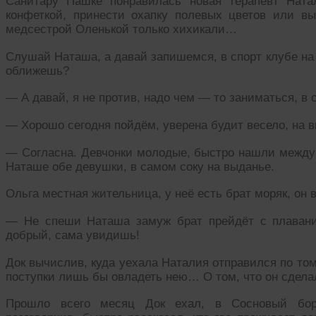
Санитару Пашке понравилась новая терапевт Натал
конфеткой, принести охапку полевых цветов или в
медсестрой Оленькой только хихикали…
Слушай Наташа, а давай запишемся, в спорт клубе на 
оближешь?
— А давай, я не против, надо чем — то заниматься, в 
— Хорошо сегодня пойдём, уверена будит весело, на в
— Согласна. Девчонки молодые, быстро нашли между 
Наташе обе девушки, в самом соку на выданье.
Ольга местная жительница, у неё есть брат моряк, он в
— Не спеши Наташа замуж брат прейдёт с плавания
добрый, сама увидишь!
Док вычислив, куда уехала Наталия отправился по то
поступки лишь бы овладеть нею… О том, что он сдела
Прошло всего месяц Док ехал, в Сосновый бор,