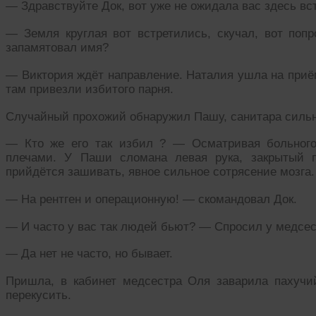
— Здравствуйте Док, вот уже не ожидала вас здесь вс
— Земля круглая вот встретились, скучал, вот попр
запамятовал имя?
— Виктория ждёт направление. Наталия ушла на приё
там привезли избитого парня.
Случайный прохожий обнаружил Пашу, санитара сильн
— Кто же его так избил ? — Осматривая больного
плечами. У Паши сломана левая рука, закрытый п
прийдётся зашивать, явное сильное сотрясение мозга.
— На рентген и операционную! — скомандовал Док.
— И часто у вас так людей бьют? — Спросил у медсес
— Да нет не часто, но бывает.
Пришла, в кабинет медсестра Оля заварила пахуч
перекусить.