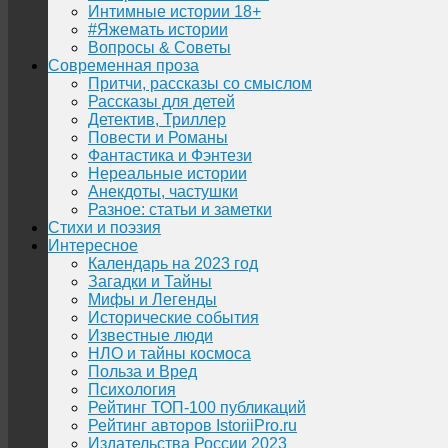
Интимные истории 18+
#Яжемать истории
Вопросы & Советы
Современная проза
Притчи, рассказы со смыслом
Рассказы для детей
Детектив, Триллер
Повести и Романы
Фантастика и Фэнтези
Нереальные истории
Анекдоты, частушки
Разное: статьи и заметки
Стихи и поэзия
Интересное
Календарь на 2023 год
Загадки и Тайны
Мифы и Легенды
Исторические события
Известные люди
НЛО и тайны космоса
Польза и Вред
Психология
Рейтинг ТОП-100 публикаций
Рейтинг авторов IstoriiPro.ru
Издательства России 2023