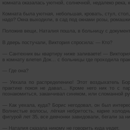
комната оказалась уютной, солнечной, недалеко река, 
Комната была уютная, небольшая, кровать, стул, стол,
надо? Окна выходили, в сад под окнами розы, ромашки
Положив вещи, Наталия пошла, в больницу с документ
В дверь постучали, Виктория спросила: — Кто?
— Сантехник вы квартиру ниже заливаете! — Виктория 
в комнату влетел Док… с больницы где проходила прак
— Где она?
— Уехала по распределению! Этот воздыхатель Бо
практике покоя не давал… Кроме него ник то с па
познакомиться, заканчивал синяком, или сломанной ру
— Как уехала, куда? Борис негодовал, он был интере
Волнистые волосы, лёгкая небритость, карие холодны
фигурой лет 35, все девчонки завидовали, бегали за 
— Наталия сказала никому не говорить куда уедет.