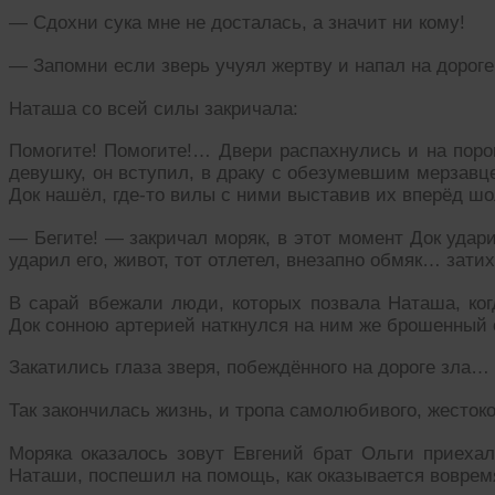
— Сдохни сука мне не досталась, а значит ни кому!
— Запомни если зверь учуял жертву и напал на дороге 
Наташа со всей силы закричала:
Помогите! Помогите!… Двери распахнулись и на поро
девушку, он вступил, в драку с обезумевшим мерзавц
Док нашёл, где-то вилы с ними выставив их вперёд шо
— Бегите! — закричал моряк, в этот момент Док удари
ударил его, живот, тот отлетел, внезапно обмяк… зат
В сарай вбежали люди, которых позвала Наташа, ког
Док сонною артерией наткнулся на ним же брошенный
Закатились глаза зверя, побеждённого на дороге зла…
Так закончилась жизнь, и тропа самолюбивого, жестоко
Моряка оказалось зовут Евгений брат Ольги приехал
Наташи, поспешил на помощь, как оказывается воврем