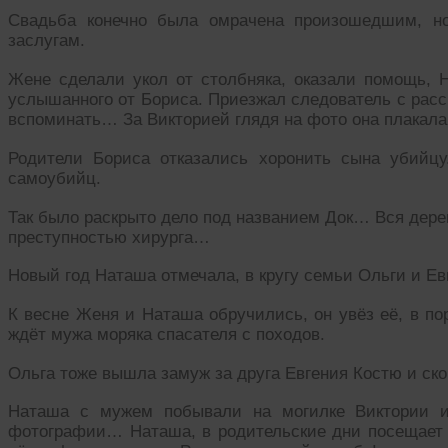
Свадьба конечно была омрачена произошедшим, но
заслугам.
Жене сделали укол от столбняка, оказали помощь, Н
услышанного от Бориса. Приезжал следователь с рас
вспоминать… За Викторией глядя на фото она плакала
Родители Бориса отказались хоронить сына убийц
самоубийц.
Так было раскрыто дело под названием Док… Вся дере
преступностью хирурга…
Новый год Наташа отмечала, в кругу семьи Ольги и Е
К весне Женя и Наташа обручились, он увёз её, в пор
ждёт мужа моряка спасателя с походов.
Ольга тоже вышла замуж за друга Евгения Костю и ско
Наташа с мужем побывали на могилке Виктории и 
фотографии… Наташа, в родительские дни посещает 