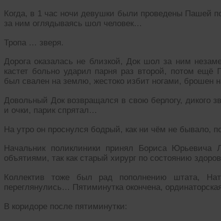
Когда, в 1 час ночи девушки были проведены Пашей п
за ним оглядываясь шол человек…
Тропа … зверя.
Дорога оказалась не близкой, Док шол за ним незаме
кастет больно ударил парня раз второй, потом ещё 
был свален на землю, жестоко избит ногами, брошен н
Довольный Док возвращался в свою берлогу, дикого зв
и очки, парик спрятал…
На утро он проснулся бодрый, как ни чём не бывало, п
Начальник поликлиники принял Бориса Юрьевича Л
объятиями, так как старый хирург по состоянию здоро
Коллектив тоже был рад пополнению штата, Ната
переглянулись… Пятиминутка окончена, ординаторская
В коридоре после пятиминутки: