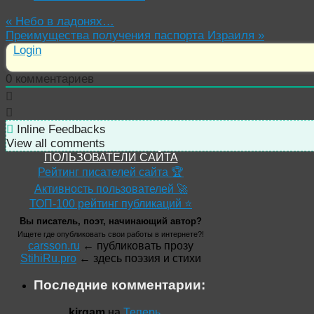
«
Небо в ладонях…
Преимущества получения паспорта Израиля
»
Login
0
комментариев
Inline Feedbacks
View all comments
ПОЛЬЗОВАТЕЛИ САЙТА
Рейтинг писателей сайта 🏆
Активность пользователей 🚀
ТОП-100 рейтинг публикаций ⭐
Вы писатель, поэт, начинающий автор?
Ищете где опубликовать свои работы в интернете?!
carsson.ru
← публиковать прозу
StihiRu.pro
← здесь поэзия и стихи
Последние комментарии:
kirgam
на
Теперь