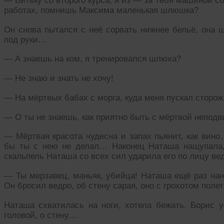
— Витьку со второго курса, я из — за тебя машиной с
работах, помнишь Максима маленькая шлюшка?
Он снова пытался с неё сорвать нижнее бельё, она 
под руки…
— А знаешь на ком, я тренировался шлюха?
— Не знаю и знать не хочу!
— На мёртвых бабах с морга, куда меня пускал сторож
— О ты не знаешь, как приятно быть с мёртвой непо
— Мёртвая красота чудесна и запах пьянит, как вино
бы ты с нею не делал… Наконец Наташа нащупала, 
скальпель Наташа со всех сил ударила его по лицу ве
— Ты мерзавец, маньяк, убийца! Наташа ещё раз нане
Он бросил ведро, об стену сарая, оно с грохотом пол
Наташа схватилась на ноги, хотела бежать. Борис у
головой, о стену…