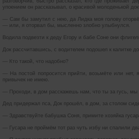
разговорчив, быстро рассказал, кто где проживает д
упоением он рассказывал, о красивой молоденькой д
— Сам бы замутил с нею, да Лидка моя голову оторвё
— или, я оторвал бы, мысленно злобно улыбнулся.
Водила подвезти к деду Егору и бабе Соне они флигел
Док рассчитавшись, с водителем подошел к калитке до
— Кто такой, что надобно?
— На постой попросится прийти, возьмёте или нет, 
привычек не имею.
— Проходи, в дом расскажешь нам, что ты за гусь, мы
Дед придержал пса, Док прошёл, в дом, за столом сиде
— Здравствуйте бабушка Соня, примите хозяйка гусара
— Гусара не проймём тот раз чуть избу ни спалили два