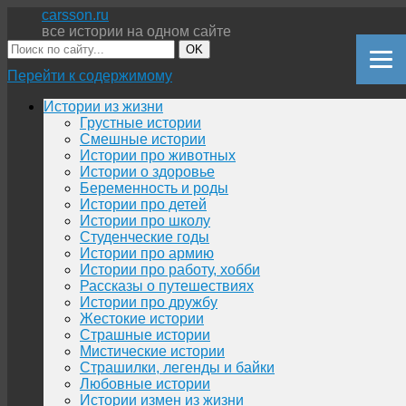
carsson.ru
все истории на одном сайте
OK
Перейти к содержимому
Истории из жизни
Грустные истории
Смешные истории
Истории про животных
Истории о здоровье
Беременность и роды
Истории про детей
Истории про школу
Студенческие годы
Истории про армию
Истории про работу, хобби
Рассказы о путешествиях
Истории про дружбу
Жестокие истории
Страшные истории
Мистические истории
Страшилки, легенды и байки
Любовные истории
Истории измен из жизни