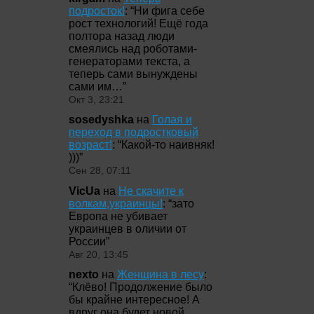
подросток!
: “
Ни фига себе
рост технологий! Ещё года
полтора назад люди
смеялись над роботами-
генераторами текста, а
теперь сами вынуждены
сами им…
”
Окт 3, 23:21
sosedyshka
на
Голая и
переход в подростковый
возраст!
: “
Какой-то наивняк!
)))
”
Сен 28, 07:11
VicUa
на
Не скачите к
волкам,украинцы!
: “
зато
Европа не убивает
украинцев в оличии от
России
”
Авг 20, 13:45
nexto
на
Женщина в лесу
:
“
Клёво! Продолжение было
бы крайне интересное! А
вдруг она будет новой