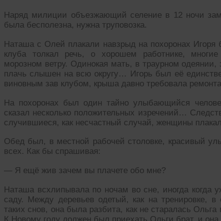
Наряд милиции объезжающий селение в 12 ночи зам
была бесполезна, нужна труповозка.
Наташа с Олей плакали навзрыд на похоронах Игоря 
клуба толкал речь, о хорошем работнике, многи
морозном ветру. Одинокая мать, в траурном одеянии,
плачь слышен на всю округу… Игорь был её единстве
виновным зав клубом, крыша давно требовала ремонта
На похоронах был один тайно улыбающийся человек
сказал несколько положительных изречений… Следстви
случившиеся, как несчастный случай, женщины плака
Обед был, в местной рабочей столовке, красивый ул
всех. Как бы спрашивая:
— Я ещё жив зачем вы плачете обо мне?
Наташа всхлипывала по ночам во сне, иногда когда уж
саду. Между деревьев одетый, как на тренировке, 
таких снов, она была разбита, как не старалась Ольга
К Новому году должен был приехать Ольги брат, и она 