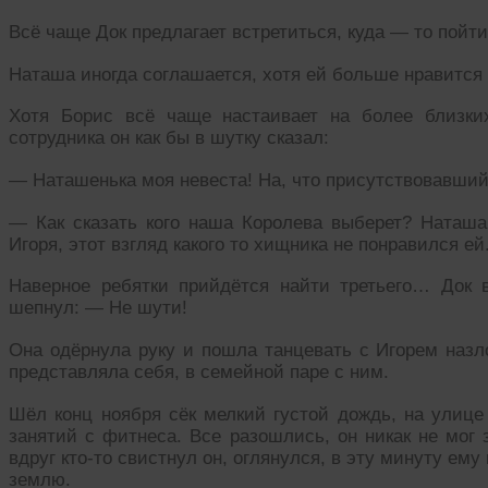
Всё чаще Док предлагает встретиться, куда — то пойти
Наташа иногда соглашается, хотя ей больше нравится 
Хотя Борис всё чаще настаивает на более близки
сотрудника он как бы в шутку сказал:
— Наташенька моя невеста! На, что присутствовавший
— Как сказать кого наша Королева выберет? Наташа 
Игоря, этот взгляд какого то хищника не понравился ей
Наверное ребятки прийдётся найти третьего… Док 
шепнул: — Не шути!
Она одёрнула руку и пошла танцевать с Игорем наз
представляла себя, в семейной паре с ним.
Шёл конц ноября сёк мелкий густой дождь, на улиц
занятий с фитнеса. Все разошлись, он никак не мог 
вдруг кто-то свистнул он, оглянулся, в эту минуту ему
землю.