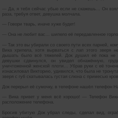
— Да, я тебя сейчас убью если не скажешь… Он взял
раза, требуя ответ, девушка молчала.
— Говори тварь, иначе хуже будет!
— Она не любит вас… шипело её передавленное горло,
— Так это вы убирали со своего пути всех парней, ко
Вика хрипела, хотя вырваться с лап этого зверя 
дышать было всё тяжелей. Док душил её пока не п
девушки сдвинулся, он увидел обнажённую, груд
уничтоженной женской плоти… Убрав руки с её тонен
изнасиловал Викторию, удивился, что была не тронута
зверя с губ скатывалась густая слюна с примесью кров
Док перерыл её сумочку, в телефоне нашёл телефон На
— Вика привет у меня всё хорошо! — Телефон Вик
расположение телефона.
Бросив убитую Док убрал следы, сделал вид, ограб
телефон ушёл.