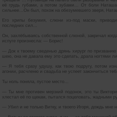
её грудь губами, а потом зубами… От боли Наташа
сильнее…Он был, похож на обезумевшего зверя, Нат
Его хрипы безумия, слюни из-под маски, привод
последних сил…
Он, захлёбываясь собственной слюной, закричал когда
испуге произнесла: — Борис!
— Док к твоему сведенью дрянь хирург по призванию
шею, она не давала ему это сделать, драла ногтями ли
— Я тебя сразу удушу, как твою подругу, потом из
агонии, расчленю и свадьба не успеет закончиться те
Ты ноль поняла, пустое место…
— Ты мне противен мерзкий подонок, это ты Виктори
хлестал её по щекам, пытался поцеловать, жадными 
— Убил и не только Витку, и твоего Игоря, дождь мне