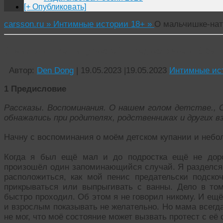
[+ Опубликовать]
carsson.ru »
Интимные истории 18+ »
О мальчишке-нат
О мальчишке-натуристе 1 Предисловие и В бан
Автор:
Den Dong
|
19.05.2023
|
19.05.2023
Интимные ис
1 Предисловие
Рассказы. Воспоминания. О нашем голом детстве.,
обнажались при родителях, родственниках и других вз
Начну с воспоминания о моём детском купании и небо
Когда я был ещё мал и до подростка ещё не доро
произошёл один запоминающийся случай. Я разделся 
расположиться, как мой пенис предательски подскоч
прикрываться или выпрыгивать с ванны. Дело в том
быстро проходил. Об этом я не говорил никому. И ещё
и взрослым показывать не желательно. Но мама всегд
не мог, что моё состояние может вызвать протест с её 