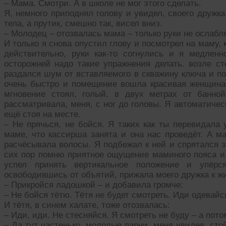
– Мама. Смотри. А в школе не мог этого сделать.
Я, немного приподнял голову и увидел, своего дружка
тела, а прутик, смешно так, висел вниз.
– Молодец – отозвалась мама – только руки не ослабля
И только я снова опустил глову и посмотрел на маму,
действительно, руки как-то согнулись и я медленн
осторожней надо такие упражнения делать. возле ст
раздался шум от вставляемого в скважину ключа и по
очень быстро и помещение вошла красивая женщина, 
мгновение стоял, голый, в двух метрах от банно
рассматривала, меня, с ног до головы. Я автоматиче
ещё стоя на месте.
– Не прячься, не бойся. Я таких как ты перевидала 
маме, что кассирша занята и она нас проведёт. А ма
расчёсывала волосы. Я подбежал к ней и спрятался з
сих пор помню приятное ощущение маминого пояса и 
успел принять вертикальное положение и упёрс
освободившись от объятий, прижала моего дружка к жи
– Прикройся ладошкой – и добавила громче:
– Не бойся тётю. Тётя не будет смотреть. Иди одевайс
И тётя, в синем халате, тоже отозвалась:
– Иди, иди. Не стесняйся. Я смотреть не буду – а пот
– Да тут частенько, молодые парни, меня увидев, сто