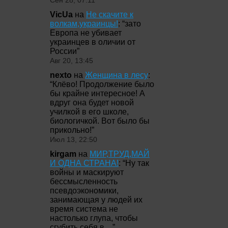
Сен 28, 07:11
VicUa
на
Не скачите к
волкам,украинцы!
: “
зато
Европа не убивает
украинцев в оличии от
России
”
Авг 20, 13:45
nexto
на
Женщина в лесу
:
“
Клёво! Продолжение было
бы крайне интересное! А
вдруг она будет новой
училкой в его школе,
биологичкой. Вот было бы
прикольно!
”
Июл 13, 22:50
kirgam
на
МИР,ТРУД,МАЙ
И ОДНА СТРАНА!
: “
Ну так
войны и маскируют
бессмысленность
псевдоэкономики,
занимающая у людей их
время система не
настолько глупа, чтобы
сгубить себя в…
”