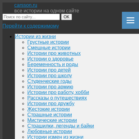
carsson.ru
все истории на одном сайте
OK
Перейти к содержимому
Истории из жизни
Грустные истории
Смешные истории
Истории про животных
Истории о здоровье
Беременность и роды
Истории про детей
Истории про школу
Студенческие годы
Истории про армию
Истории про работу, хобби
Рассказы о путешествиях
Истории про дружбу
Жестокие истории
Страшные истории
Мистические истории
Страшилки, легенды и байки
Любовные истории
Истории измен из жизни