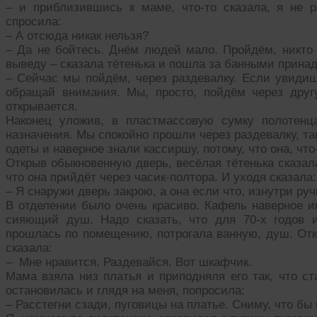
– и приблизившись к маме, что-то сказала, я не
спросила:
– А отсюда никак нельзя?
– Да не бойтесь. Днём людей мало. Пройдём, никто 
выведу – сказала тётенька и пошла за банными принад
– Сейчас мы пойдём, через раздевалку. Если увидиш
обращай внимания. Мы, просто, пойдём через друг
открывается.
Наконец уложив, в пластмассовую сумку полотенц
назначения. Мы спокойно прошли через раздевалку, т
одеты и наверное знали кассиршу, потому, что она, что
Открыв обыкновенную дверь, весёлая тётенька сказала,
что она прийдёт через часик-полтора. И уходя сказала:
– Я снаружи дверь закрою, а она если что, изнутри ру
В отделении было очень красиво. Кафель наверное
сияющий душ. Надо сказать, что для 70-х годов 
прошлась по помещению, потрогала ванную, душ. Отк
сказала:
– Мне нравится. Раздевайся. Вот шкафчик.
Мама взяла низ платья и приподняля его так, что ст
остановилась и глядя на меня, попросила:
– Расстегни сзади, пуговицы на платье. Сниму, что бы