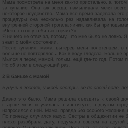
Мама посмотрела на меня как-то пристально, а потом
за купание. Она как всегда, намыливала меня всего
некоторое неудобство. Мама всё время задевала его 
процедуры она несколько раз надавливала на голо
внутренней стороной трогала яички, как бы приподымая
«Чего это он у тебя так торчит?»
Я ничего не отвечал, потому, что мне было не ловко. 
знает о моём состоянии.
После купания, мама, вытерев меня полотенцем, в п
больше не повторялось. Как в воду глядела. Больше э
Мылся я перед мамой, голым, ещё где-то год. Потом п
Но об этом в следующий раз.
2 В баньке с мамой
Будучи в гостях, у моей сестры, не по своей воле, по
Давно это было. Мама решила съездить к своей доч
старше меня и училась в институте, в другом город
напросился с ней. Мама, правда без особого желания, 
По приезду случился казус. Сестры в общежитии не б
плохо разобрала дату, подумала совсем на другой 
подруге. Мы приехали днём. Пока суть да дело, подсту