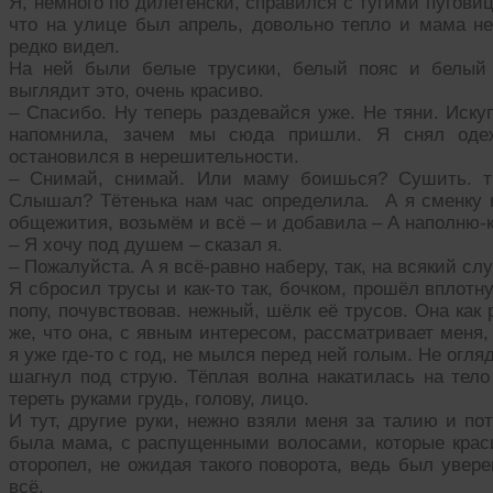
Я, немного по дилетенски, справился с тугими пугови
что на улице был апрель, довольно тепло и мама н
редко видел.
На ней были белые трусики, белый пояс и белый
выглядит это, очень красиво.
– Спасибо. Ну теперь раздевайся уже. Не тяни. Иску
напомнила, зачем мы сюда пришли. Я снял одеж
остановился в нерешительности.
– Снимай, снимай. Или маму боишься? Сушить. тру
Слышал? Тётенька нам час определила. А я сменку н
общежития, возьмём и всё – и добавила – А наполню-к
– Я хочу под душем – сказал я.
– Пожалуйста. А я всё-равно наберу, так, на всякий слу
Я сбросил трусы и как-то так, бочком, прошёл вплот
попу, почувствовав. нежный, шёлк её трусов. Она как 
же, что она, с явным интересом, рассматривает меня,
я уже где-то с год, не мылся перед ней голым. Не огл
шагнул под струю. Тёплая волна накатилась на тело
тереть руками грудь, голову, лицо.
И тут, другие руки, нежно взяли меня за талию и по
была мама, с распущенными волосами, которые крас
оторопел, не ожидая такого поворота, ведь был увере
всё.