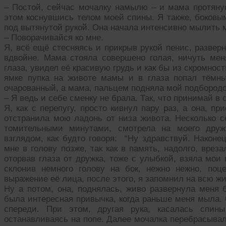
– Постой, сейчас мочалку намылю – и мама протянус
этом коснувшись телом моей спины. Я также, боковы
под вытянутой рукой. Она начала интенсивно мылить 
– Поворачивайся ко мне.
Я, всё ещё стесняясь и прикрыв рукой пенис, развер
вдвойне. Мама стояла совершено голая, ничуть меня
глаза, увидел её красивую грудь и как бы из скромност
ямке пупка на животе мамы и в глаза попал тëмны
очарованный, а мама, пальцем подняла мой подбородок
– Я ведь и себе сменку не брала. Так, что принимай в
Я, как с перепугу, просто кивнул пару раз, а она, 
отстранила мою ладонь от низа живота. Несколько с
томительными минутами, смотрела на моего друж
взглядом, как будто говоря: “Ну здравствуй. Наконе
мне в голову позже, так как в память, надолго, вре
оторвав глаза от дружка, тоже с улыбкой, взяла мои
склонив немного голову на бок, нежно нежно, поц
выражение её лица, после этого, я запомнил на всю жи
Ну а потом, она, поднялась, живо развернула меня 
была интересная привычка, когда раньше меня мыла. 
спереди. При этом, другая рука, касалась спин
останавливаясь на попе. Далее мочалка перебрасывал