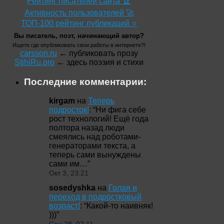
Рейтинг писателей сайта 🏆
Активность пользователей 🚀
ТОП-100 рейтинг публикаций ⭐
Вы писатель, поэт, начинающий автор?
Ищете где опубликовать свои работы в интернете?!
carsson.ru
← публиковать прозу
StihiRu.pro
← здесь поэзия и стихи
Последние комментарии:
kirgam
на
Теперь
подросток!
: “
Ни фига себе
рост технологий! Ещё года
полтора назад люди
смеялись над роботами-
генераторами текста, а
теперь сами вынуждены
сами им…
”
Окт 3, 23:21
sosedyshka
на
Голая и
переход в подростковый
возраст!
: “
Какой-то наивняк!
)))
”