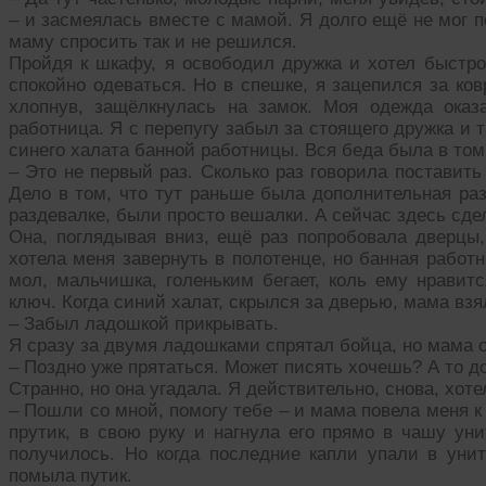
– и засмеялась вместе с мамой. Я долго ещё не мог пон
маму спросить так и не решился.
Пройдя к шкафу, я освободил дружка и хотел быстро 
спокойно одеваться. Но в спешке, я зацепился за ков
хлопнув, защёлкнулась на замок. Моя одежда ока
работница. Я с перепугу забыл за стоящего дружка и т
синего халата банной работницы. Вся беда была в том,
– Это не первый раз. Сколько раз говорила поставит
Дело в том, что тут раньше была дополнительная ра
раздевалке, были просто вешалки. А сейчас здесь сде
Она, поглядывая вниз, ещё раз попробовала дверцы,
хотела меня завернуть в полотенце, но банная работн
мол, мальчишка, голеньким бегает, коль ему нравитс
ключ. Когда синий халат, скрылся за дверью, мама взя
– Забыл ладошкой прикрывать.
Я сразу за двумя ладошками спрятал бойца, но мама о
– Поздно уже прятаться. Может писять хочешь? А то 
Странно, но она угадала. Я действительно, снова, хотел
– Пошли со мной, помогу тебе – и мама повела меня к у
прутик, в свою руку и нагнула его прямо в чашу уни
получилось. Но когда последние капли упали в уни
помыла путик.