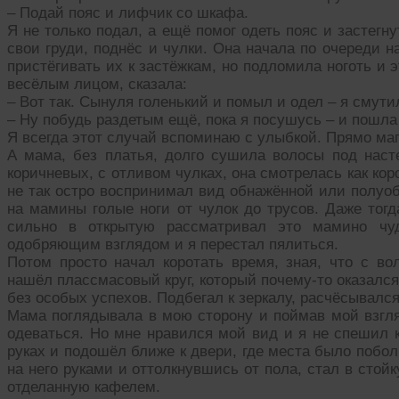
– Подай пояс и лифчик со шкафа.
Я не только подал, а ещё помог одеть пояс и застегн
свои груди, поднёс и чулки. Она начала по очереди н
пристёгивать их к застёжкам, но подломила ноготь и 
весёлым лицом, сказала:
– Вот так. Сынуля голенький и помыл и одел – я смутил
– Ну побудь раздетым ещё, пока я посушусь – и пошла
Я всегда этот случай вспоминаю с улыбкой. Прямо маг
А мама, без платья, долго сушила волосы под насте
коричневых, с отливом чулках, она смотрелась как коро
не так остро воспринимал вид обнажённой или полуо
на мамины голые ноги от чулок до трусов. Даже тогд
сильно в открытую рассматривал это мамино чу
одобряющим взглядом и я перестал пялиться.
Потом просто начал коротать время, зная, что с во
нашёл плассмасовый круг, который почему-то оказался 
без особых успехов. Подбегал к зеркалу, расчёсывался
Мама поглядывала в мою сторону и поймав мой взгля
одеваться. Но мне нравился мой вид и я не спешил к
руках и подошёл ближе к двери, где места было побо
на него руками и оттолкнувшись от пола, стал в стойк
отделанную кафелем.