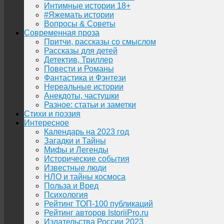
Интимные истории 18+
#Яжемать истории
Вопросы & Советы
Современная проза
Притчи, рассказы со смыслом
Рассказы для детей
Детектив, Триллер
Повести и Романы
Фантастика и Фэнтези
Нереальные истории
Анекдоты, частушки
Разное: статьи и заметки
Стихи и поэзия
Интересное
Календарь на 2023 год
Загадки и Тайны
Мифы и Легенды
Исторические события
Известные люди
НЛО и тайны космоса
Польза и Вред
Психология
Рейтинг ТОП-100 публикаций
Рейтинг авторов IstoriiPro.ru
Издательства России 2023