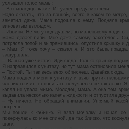
услышал голос мамы:
– Вот молодцы какие. И туалет предусмотрели.
Надо сказать, что за ванной, всего в каком-то метре,
заметил даже. Мама подошла к нему. Подняла кры
виноватым взглядом.
– Извини. Не могу под душем, по маленькому ходить – 
мама делает пипи. Мне даже самому захотелось. Сид
потрясла попой и выпрямившись, опустила крышку и д
– Мам. Я тоже хочу – сказал я. И это была правда.
зашуршала.
– Ванная уже чистая. Иди сюда. Только крышку подым
Я напрвавился к унитазу, но тут мама остановила меня
– Постой. Ты так весь верх обписяеш. Давайка сюда.
Мама подвела меня к унитазу и взяв прутик пальцами,
членик торчит, то пописать получается не так легко. 
капля не упала мимо. Молодец мама. А она тем врем
выдавила несколько капель жидкости и отпустила друж
– Ну ничего. Не обращай внимания. Упрямый какой 
потрёшь.
Мы пошли к кабинке. Я взял мочалку и начал её
повернулась ко мне спиной, да так близко, что коснул
шага.