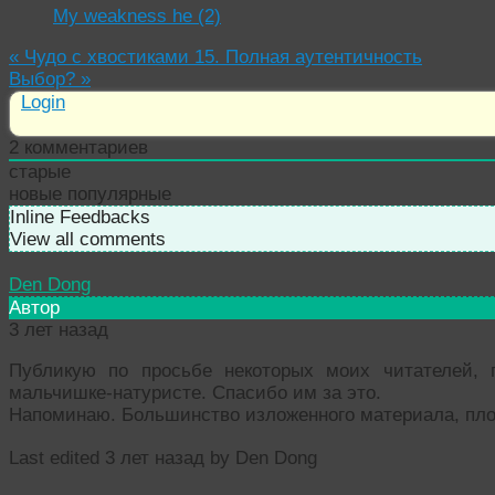
My weakness he (2)
«
Чудо с хвостиками 15. Полная аутентичность
Выбор?
»
Login
2
комментариев
старые
новые
популярные
Inline Feedbacks
View all comments
Den Dong
Автор
3 лет назад
Публикую по просьбе некоторых моих читателей, 
мальчишке-натуристе. Спасибо им за это.
Напоминаю. Большинство изложенного материала, пло
Last edited 3 лет назад by Den Dong