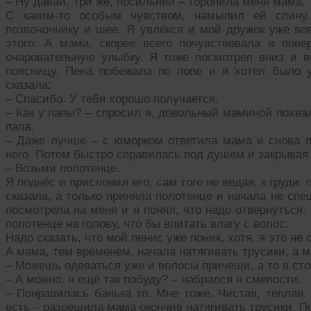
– Ну давай. Три же, посильней – торопила меня мама.
С каким-то особым чувством, намылил ей спину
позвоночнику и шее. Я увлёкся и мой дружок уже во
этого. А мама, скорее всего почувствовала и повер
очаровательную улыбку. Я тоже посмотрел вниз и 
поясницу. Пена побежала по попе и я хотел было 
сказала:
– Спасибо. У тебя хорошо получается.
– Как у папы? – спросил я, довольный маминой похвал
папа.
– Даже лучше – с юморком ответила мама и снова п
него. Потом быстро справилась под душем и закрывая 
– Возьми полотенце.
Я поднёс и прислонил его, сам того не ведая, к груди,
сказала, а только приняла полотенце и начала не спе
посмотрела на меня и я понял, что надо отвернуться
полотенце на голову, что бы впитать влагу с волос.
Надо сказать, что мой пенис уже поник, хотя, я это не 
А мама, тем временем, начала натягивать трусики, а м
– Можешь одеваться уже и волосы причеши, а то в сто
– А можно, я ещё так побуду? – набрался я смелости.
– Понравилась банька то. Мне тоже. Чистая, тёплая.
есть – разрешила мама окончив натягивать трусики. П