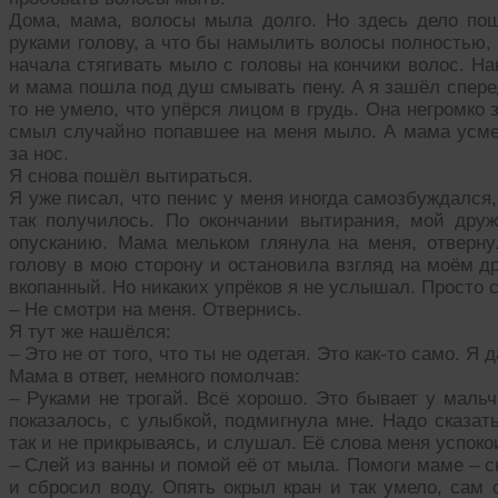
Дома, мама, волосы мыла долго. Но здесь дело по
руками голову, а что бы намылить волосы полностью, 
начала стягивать мыло с головы на кончики волос. Н
и мама пошла под душ смывать пену. А я зашёл сперед
то не умело, что упёрся лицом в грудь. Она негромко
смыл случайно попавшее на меня мыло. А мама усме
за нос.
Я снова пошёл вытираться.
Я уже писал, что пенис у меня иногда самозбуждался
так получилось. По окончании вытирания, мой дру
опусканию. Мама мельком глянула на меня, отвернул
голову в мою сторону и остановила взгляд на моём др
вкопанный. Но никаких упрёков я не услышал. Просто с
– Не смотри на меня. Отвернись.
Я тут же нашёлся:
– Это не от того, что ты не одетая. Это как-то само. Я 
Мама в ответ, немного помолчав:
– Руками не трогай. Всё хорошо. Это бывает у мальчи
показалось, с улыбкой, подмигнула мне. Надо сказать,
так и не прикрываясь, и слушал. Её слова меня успоко
– Слей из ванны и помой её от мыла. Помоги маме – 
и сбросил воду. Опять окрыл кран и так умело, сам 