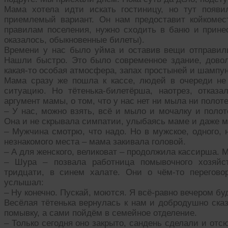
Мама хотела идти искать гостиницу, но тут появ
приемлемый вариант. Он нам предоставит койкомест
правилам поселения, нужно сходить в баню и принес
оказалось, обыкновенные билеты).
Времени у нас было уйма и оставив вещи отправили
Нашли быстро. Это было современное здание, дово
какая-то особая атмосфера, запах простыней и шампун
Мама сразу же пошла к кассе, людей в очереди н
ситуацию. Но тётенька-билетёрша, наотрез, отказ
аргумент мамы, о том, что у нас нет ни мыла ни полот
– У нас, можно взять, всё и мыло и мочалку и полот
Она и не скрывала симпатии, улыбаясь маме и даже м
– Мужчина смотрю, что надо. Но в мужское, одного, 
незнакомого места – мама закивала головой.
– А для женского, великоват – продолжила кассирша. М
– Шура – позвала работница помывочного хозяйс
тридцати, в синем халате. Они о чём-то перегово
услышал:
– Ну конечно. Пускай, моются. Я всё-равно вечером бу
Весёлая тётенька вернулась к нам и добродушно ска
помывку, а сами пойдём в семейное отделение.
– Только сегодня оно закрыто, сандень сделали и отс