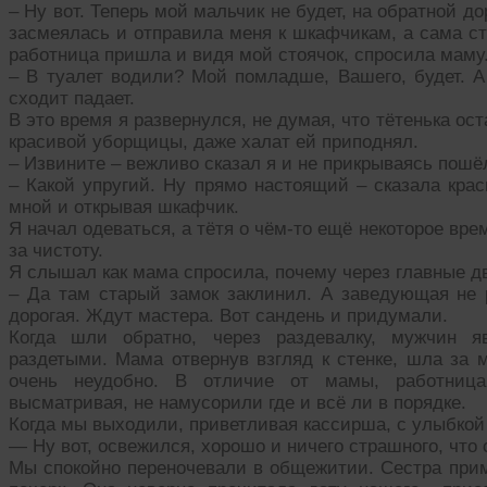
– Ну вот. Теперь мой мальчик не будет, на обратной дор
засмеялась и отправила меня к шкафчикам, а сама ст
работница пришла и видя мой стоячок, спросила маму
– В туалет водили? Мой помладше, Вашего, будет. А 
сходит падает.
В это время я развернулся, не думая, что тётенька ос
красивой уборщицы, даже халат ей приподнял.
– Извините – вежливо сказал я и не прикрываясь пошё
– Какой упругий. Ну прямо настоящий – сказала кра
мной и открывая шкафчик.
Я начал одеваться, а тётя о чём-то ещё некоторое вр
за чистоту.
Я слышал как мама спросила, почему через главные д
– Да там старый замок заклинил. А заведующая не 
дорогая. Ждут мастера. Вот сандень и придумали.
Когда шли обратно, через раздевалку, мужчин я
раздетыми. Мама отвернув взгляд к стенке, шла за 
очень неудобно. В отличие от мамы, работниц
высматривая, не намусорили где и всё ли в порядке.
Когда мы выходили, приветливая кассирша, с улыбкой 
— Ну вот, освежился, хорошо и ничего страшного, что
Мы спокойно переночевали в общежитии. Сестра прим