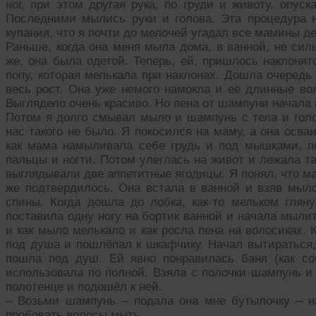
ног, при этом другая рука, по груди и животу, опус
Последними мылись руки и голова. Эта процедура н
купания, что я почти до мелочей угадал все мамины д
Раньше, когда она меня мыла дома, в ванной, не сил
же, она была одетой. Теперь, ей, пришлось наклонят
попу, которая мелькала при наклонах. Дошла очередь
весь рост. Она уже немого намокла и её длинные во
Выглядело очень красиво. Но пена от шампуни начала 
Потом я долго смывал мыло и шампунь с тела и гол
нас такого не было. Я покосился на маму, а она осв
как мама намыливала себе грудь и под мышками, п
пальцы и ногти. Потом улеглась на живот и лежала та
выглядывали две аппетитные ягодицы. Я понял, что ма
же подтвердилось. Она встала в ванной и взяв мыло
спины. Когда дошла до лобка, как-то мельком гляну
поставила одну ногу на бортик ванной и начала мыли
и как мыло мелькало и как росла пена на волосиках. 
под душа и пошлёпал к шкафчику. Начал вытираться,
пошла под душ. Ей явно понравилась баня (как со
использовала по полной. Взяла с полочки шампунь и 
полотенце и подошёл к ней.
– Возьми шампунь – подала она мне бутылочку – н
пробовать волосы мыть.