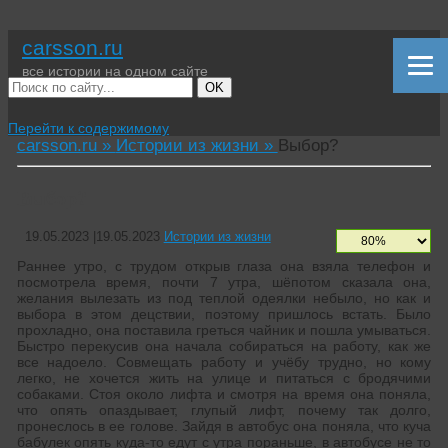
carsson.ru
все истории на одном сайте
OK
Перейти к содержимому
carsson.ru »
Истории из жизни »
Выбор?
Выбор?
19.05.2023
|
19.05.2023
Истории из жизни
Раннее утро, с трудом открыв глаза она взяла телефон и
посмотрела время, почти 7 утра, шёпотом сказала она,
желания вылезать из под теплой одеялки небыло, но как и
выбора в этом децствии, поэтому пришлось встать. Было
прохладно, она поставила греться чайник и пошла умываться.
Быстро перекусив она начала собираться на работу, как же
все надоело. Совмещать работу и учёбу трудно, но кому
легко, не хочется жить на улице и питаться с бродячими
собаками. Стоя около лифта и смотря на время она поняла,
что опять опаздывает, глупый лифт, почему так долго,
пронеслось в ее голове. Зайдя в автобус она поняла, что куча
бабулек опять куда-то едут с утра пораньше, в автобусе не то