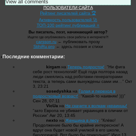
View all comments
ПОЛЬЗОВАТЕЛИ САЙТА
Рейтинг писателей сайта 🏆
Активность пользователей 🚀
ТОП-100 рейтинг публикаций ⭐
Вы писатель, поэт, начинающий автор?
Ищете где опубликовать свои работы в интернете?!
carsson.ru
← публиковать прозу
StihiRu.pro
← здесь поэзия и стихи
Последние комментарии:
kirgam
на
Теперь подросток!
: “
Ни фига
себе рост технологий! Ещё года полтора назад
люди смеялись над роботами-генераторами
текста, а теперь сами вынуждены сами им…
”
Окт
3, 23:21
sosedyshka
на
Голая и переход в
подростковый возраст!
: “
Какой-то наивняк! )))
”
Сен 28, 07:11
VicUa
на
Не скачите к волкам,украинцы!
:
“
зато Европа не убивает украинцев в оличии от
России
”
Авг 20, 13:45
nexto
на
Женщина в лесу
: “
Клёво!
Продолжение было бы крайне интересное! А
вдруг она будет новой училкой в его школе,
биологичкой. Вот было бы прикольно!
”
Июл 13,