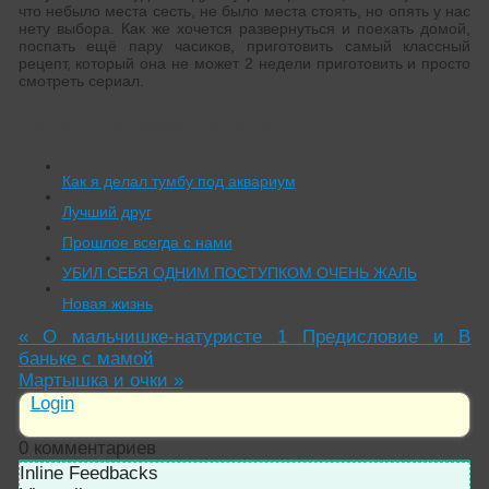
что небыло места сесть, не было места стоять, но опять у нас
нету выбора. Как же хочется развернуться и поехать домой,
поспать ещё пару часиков, приготовить самый классный
рецепт, который она не может 2 недели приготовить и просто
смотреть сериал.
Читать похожие истории:
Как я делал тумбу под аквариум
Лучший друг
Прошлое всегда с нами
УБИЛ СЕБЯ ОДНИМ ПОСТУПКОМ ОЧЕНЬ ЖАЛЬ
Новая жизнь
«
О мальчишке-натуристе 1 Предисловие и В
баньке с мамой
Мартышка и очки
»
Login
0
комментариев
Inline Feedbacks