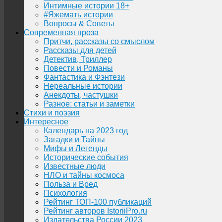
Интимные истории 18+
#Яжемать истории
Вопросы & Советы
Современная проза
Притчи, рассказы со смыслом
Рассказы для детей
Детектив, Триллер
Повести и Романы
Фантастика и Фэнтези
Нереальные истории
Анекдоты, частушки
Разное: статьи и заметки
Стихи и поэзия
Интересное
Календарь на 2023 год
Загадки и Тайны
Мифы и Легенды
Исторические события
Известные люди
НЛО и тайны космоса
Польза и Вред
Психология
Рейтинг ТОП-100 публикаций
Рейтинг авторов IstoriiPro.ru
Издательства России 2023