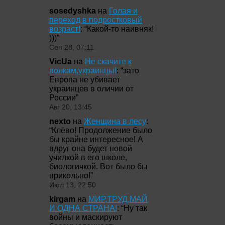
sosedyshka
на
Голая и
переход в подростковый
возраст!
: “
Какой-то наивняк!
)))
”
Сен 28, 07:11
VicUa
на
Не скачите к
волкам,украинцы!
: “
зато
Европа не убивает
украинцев в оличии от
России
”
Авг 20, 13:45
nexto
на
Женщина в лесу
:
“
Клёво! Продолжение было
бы крайне интересное! А
вдруг она будет новой
училкой в его школе,
биологичкой. Вот было бы
прикольно!
”
Июл 13, 22:50
kirgam
на
МИР,ТРУД,МАЙ
И ОДНА СТРАНА!
: “
Ну так
войны и маскируют