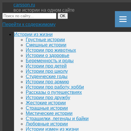
carsson.ru
все истории на одном сайте
OK
Перейти к содержимому
Истории из жизни
Грустные истории
Смешные истории
Истории про животных
Истории о здоровье
Беременность и роды
Истории про детей
Истории про школу
Студенческие годы
Истории про армию
Истории про работу, хобби
Рассказы о путешествиях
Истории про дружбу
Жестокие истории
Страшные истории
Мистические истории
Страшилки, легенды и байки
Любовные истории
Истории измен из жизни