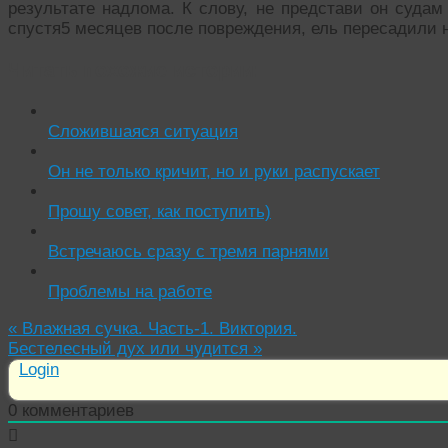
результате надлома. К слову, не представи он судам 
спустя5 месяцев после повреждения, ель пересадили н
Читать похожие истории:
Сложившаяся ситуация
Он не только кричит, но и руки распускает
Прошу совет, как поступить)
Встречаюсь сразу с тремя парнями
Проблемы на работе
«
Влажная сучка. Часть-1. Виктория.
Бестелесный дух или чудится
»
Login
0
комментариев