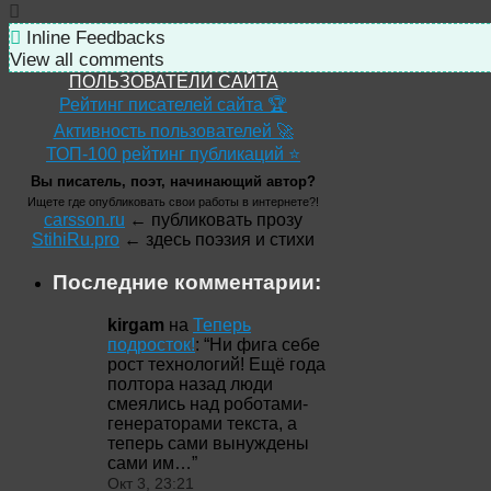
Inline Feedbacks
View all comments
ПОЛЬЗОВАТЕЛИ САЙТА
Рейтинг писателей сайта 🏆
Активность пользователей 🚀
ТОП-100 рейтинг публикаций ⭐
Вы писатель, поэт, начинающий автор?
Ищете где опубликовать свои работы в интернете?!
carsson.ru
← публиковать прозу
StihiRu.pro
← здесь поэзия и стихи
Последние комментарии:
kirgam
на
Теперь
подросток!
: “
Ни фига себе
рост технологий! Ещё года
полтора назад люди
смеялись над роботами-
генераторами текста, а
теперь сами вынуждены
сами им…
”
Окт 3, 23:21