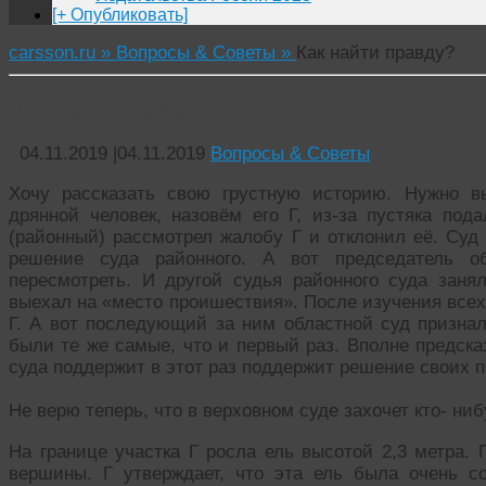
[+ Опубликовать]
carsson.ru »
Вопросы & Советы »
Как найти правду?
Как найти правду?
04.11.2019
|
04.11.2019
Вопросы & Советы
Хочу рассказать свою грустную историю. Нужно в
дрянной человек, назовём его Г, из-за пустяка под
(районный) рассмотрел жалобу Г и отклонил её. Суд
решение суда районного. А вот председатель об
пересмотреть. И другой судья районного суда зан
выехал на «место проишествия». После изучения всех
Г. А вот последующий за ним областной суд признал
были те же самые, что и первый раз. Вполне предска
суда поддержит в этот раз поддержит решение своих 
Не верю теперь, что в верховном суде захочет кто- ни
На границе участка Г росла ель высотой 2,3 метра.
вершины. Г утверждает, что эта ель была очень с