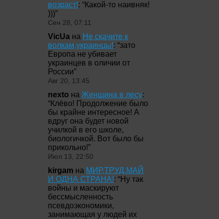
возраст!
: “
Какой-то наивняк!
)))
”
Сен 28, 07:11
VicUa
на
Не скачите к
волкам,украинцы!
: “
зато
Европа не убивает
украинцев в оличии от
России
”
Авг 20, 13:45
nexto
на
Женщина в лесу
:
“
Клёво! Продолжение было
бы крайне интересное! А
вдруг она будет новой
училкой в его школе,
биологичкой. Вот было бы
прикольно!
”
Июл 13, 22:50
kirgam
на
МИР,ТРУД,МАЙ
И ОДНА СТРАНА!
: “
Ну так
войны и маскируют
бессмысленность
псевдоэкономики,
занимающая у людей их