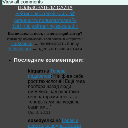
View all comments
ПОЛЬЗОВАТЕЛИ САЙТА
Рейтинг писателей сайта 🏆
Активность пользователей 🚀
ТОП-100 рейтинг публикаций ⭐
Вы писатель, поэт, начинающий автор?
Ищете где опубликовать свои работы в интернете?!
carsson.ru
← публиковать прозу
StihiRu.pro
← здесь поэзия и стихи
Последние комментарии:
kirgam
на
Теперь
подросток!
: “
Ни фига себе
рост технологий! Ещё года
полтора назад люди
смеялись над роботами-
генераторами текста, а
теперь сами вынуждены
сами им…
”
Окт 3, 23:21
sosedyshka
на
Голая и
переход в подростковый