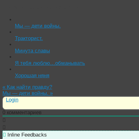
Читать похожие истории:
Мы — дети войны.
Тракторист.
Минута славы
Я тебя люблю…обманывать
Хорошая няня
«
Как найти правду?
Мы — дети войны.
»
Login
0
комментариев
Inline Feedbacks