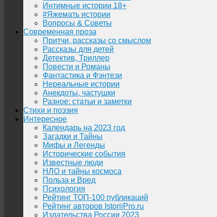
Интимные истории 18+
#Яжемать истории
Вопросы & Советы
Современная проза
Притчи, рассказы со смыслом
Рассказы для детей
Детектив, Триллер
Повести и Романы
Фантастика и Фэнтези
Нереальные истории
Анекдоты, частушки
Разное: статьи и заметки
Стихи и поэзия
Интересное
Календарь на 2023 год
Загадки и Тайны
Мифы и Легенды
Исторические события
Известные люди
НЛО и тайны космоса
Польза и Вред
Психология
Рейтинг ТОП-100 публикаций
Рейтинг авторов IstoriiPro.ru
Издательства России 2023