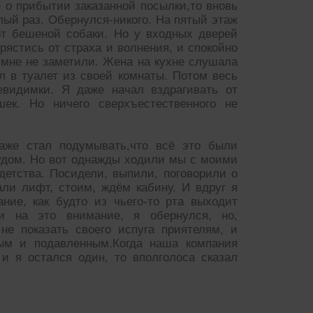
 о прибытии заказанной посылки,то вновь
лый раз. Обернулся-никого. На пятый этаж
от бешеной собаки. Но у входных дверей
рястись от страха и волнения, и спокойно
 мне не заметили. Жена на кухне слушала
 в туалет из своей комнаты. Потом весь
евидимки. Я даже начал вздрагивать от
ек. Но ничего сверхъестественного не
даже стал подумывать,что всё это были
рудом. Но вот однажды ходили мы с моими
етства. Посидели, выпили, поговорили о
али лифт, стоим, ждём кабину. И вдруг я
ние, как будто из чьего-то рта выходит
и на это внимание, я обернулся, но,
не показать своего испуга приятелям, и
ным и подавленным.Когда наша компания
и я остался один, то вполголоса сказал