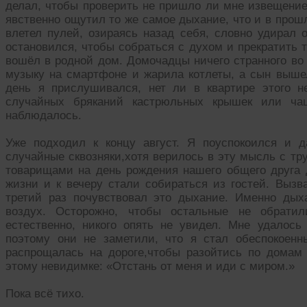
делал, чтобы проверить не пришло ли мне извещение
явственно ощутил то же самое дыхание, что и в прош
влетел пулей, озираясь назад себя, словно удирал 
остановился, чтобы собраться с духом и прекратить т
вошёл в родной дом. Домочадцы ничего странного во
музыку на смартфоне и жарила котлеты, а сын вышел
день я прислушивался, нет ли в квартире этого н
случайных бряканий кастрюльных крышек или чаш
наблюдалось.
Уже подходил к концу август. Я поуспокоился и 
случайные сквозняки,хотя верилось в эту мысль с т
товарищами на день рождения нашего общего друга д
жизни и к вечеру стали собираться из гостей. Вызв
третий раз почувствовал это дыхание. Именно дыха
воздух. Осторожно, чтобы остальные не обратил
естественно, никого опять не увидел. Мне удалось 
поэтому они не заметили, что я стал обеспокоен
распрощалась на дороге,чтобы разойтись по домам 
этому невидимке: «Отстань от меня и иди с миром.»
Пока всё тихо.