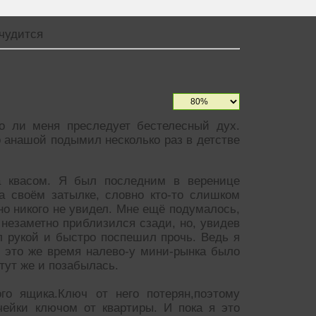
чудится
о ли меня преследует бестелесный дух.
о анашой подымил несколько раз в детстве
а квасом. Я был последним в веренице
а своём затылке, словно кто-то слишком
но никого не увидел. Мне ещё подумалось,
 незаметно приблизился сзади, но, увидев
 рукой и быстро поспешил прочь. Ведь я
в это же время налево-у мини-рынка было
тут же и позабылась.
ого ящика.Ключ от него потерян,поэтому
ейки ключом от квартиры. И пока я это