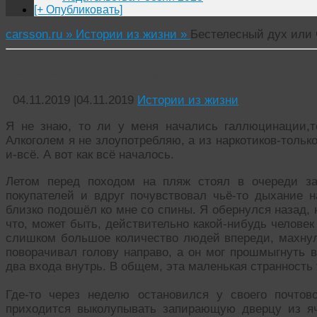
[+ Опубликовать]
carsson.ru »
Истории из жизни »
Бестелесный дух или 
Бестелесный дух или чудится
04.11.2019
|
04.11.2019
Истории из жизни
Я не знаю, то ли у меня начались галлюцинации,т
Алкоголем я не злоупотребляю, а из наркотиков-тольк
и-всё. А вот как всё началось.
Летом перед походом на пляж стоял в очереди з
покупателей и вдруг почувствовал чьё-то дыхание н
близко подошёл ко мне со спины. Я обернулся назад, 
что, может быть, действительно какой-нибудь человек
слишком большое количество людей впереди, махнул
поворачивал голову направо, а он мог прошмыгнуть 
два входа внутрь. В общем, эта маленькая странность 
Где-то через неделю остановился у своего почтов
приходится выколупывать запирающую дверцу из яч