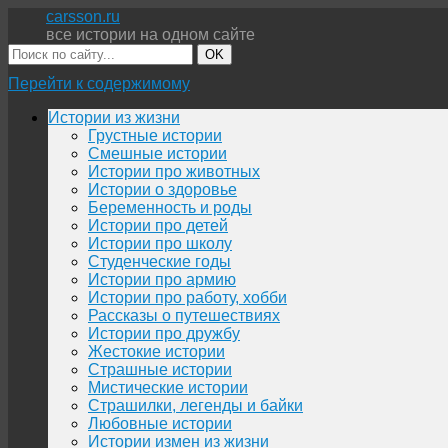
carsson.ru
все истории на одном сайте
OK
Перейти к содержимому
Истории из жизни
Грустные истории
Смешные истории
Истории про животных
Истории о здоровье
Беременность и роды
Истории про детей
Истории про школу
Студенческие годы
Истории про армию
Истории про работу, хобби
Рассказы о путешествиях
Истории про дружбу
Жестокие истории
Страшные истории
Мистические истории
Страшилки, легенды и байки
Любовные истории
Истории измен из жизни