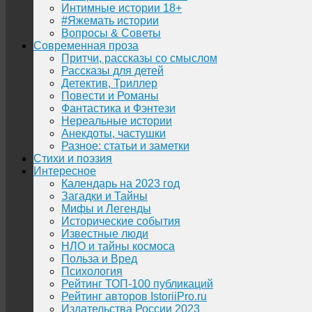
Интимные истории 18+
#Яжемать истории
Вопросы & Советы
Современная проза
Притчи, рассказы со смыслом
Рассказы для детей
Детектив, Триллер
Повести и Романы
Фантастика и Фэнтези
Нереальные истории
Анекдоты, частушки
Разное: статьи и заметки
Стихи и поэзия
Интересное
Календарь на 2023 год
Загадки и Тайны
Мифы и Легенды
Исторические события
Известные люди
НЛО и тайны космоса
Польза и Вред
Психология
Рейтинг ТОП-100 публикаций
Рейтинг авторов IstoriiPro.ru
Издательства России 2023