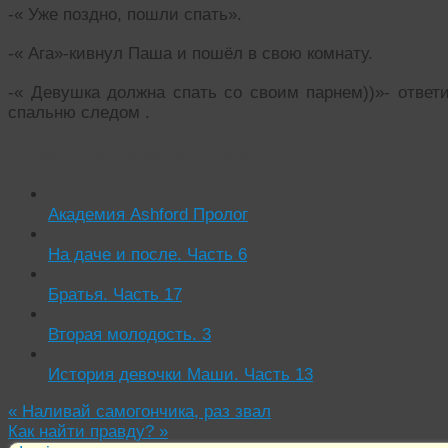
-« Уже поздно, пошли спать».
-« Ага»-кивнул Паша и пошёл в свою комнату.
-« Девушка должна спать со своим парнем))»- ответ
спальню следом .
Читать похожие истории:
Академия Ashford Пролог
На даче и после. Часть 6
Братья. Часть 17
Вторая молодость. 3
История девочки Маши. Часть 13
«
Наливай самогончика, раз звал
Как найти правду?
»