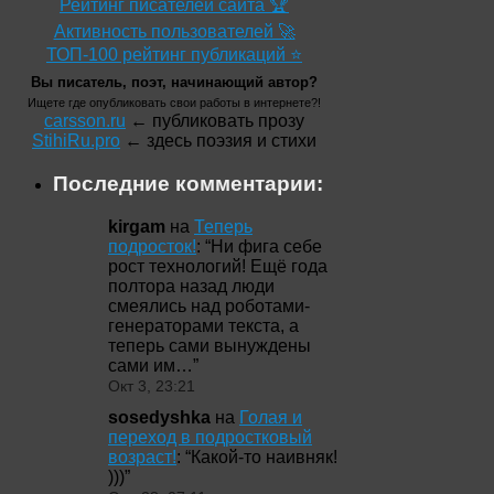
Рейтинг писателей сайта 🏆
Активность пользователей 🚀
ТОП-100 рейтинг публикаций ⭐
Вы писатель, поэт, начинающий автор?
Ищете где опубликовать свои работы в интернете?!
carsson.ru
← публиковать прозу
StihiRu.pro
← здесь поэзия и стихи
Последние комментарии:
kirgam
на
Теперь
подросток!
: “
Ни фига себе
рост технологий! Ещё года
полтора назад люди
смеялись над роботами-
генераторами текста, а
теперь сами вынуждены
сами им…
”
Окт 3, 23:21
sosedyshka
на
Голая и
переход в подростковый
возраст!
: “
Какой-то наивняк!
)))
”