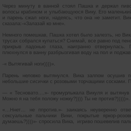
Через минуту в ванной стоял Пашка и держал пив
волосы крабиком и улыбающуюся Вику. Его маленький
и парень сжал ноги, надеясь, что она не заметит. Ви
сказала:-«Залазай ко мне».
Немного помешкав, Пашка хотел было залезть, но Вик
трусах собрался купаться? Снимай, все равно под пено
прикрыв ладонью глаза, наигранно отвернулась.
плюхнулся в ванну разбрызгивая воду на пол и поджав 
-« Вытягивай ноги))))».
Парень неловко вытянулся. Вика залпом осушив по
небольшие сисички с розовыми торчащими сосками. П
— « Тесновато….»- промурлыкала Викуля и вытянув н
Можно я на тебя положу ножку?)))) Ты не против?)))))».
«…Ннет… не ппротив.»- заикаясь неуверенно отве
сексуальные пальчики Вики, покрытые яркор-
думаешь?))))»- спросила Вика, игриво пошевелив пал