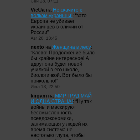
Сен 28, 07:11
VicUa
на
Не скачите к
волкам,украинцы!
: “
зато
Европа не убивает
украинцев в оличии от
России
”
Авг 20, 13:45
nexto
на
Женщина в лесу
:
“
Клёво! Продолжение было
бы крайне интересное! А
вдруг она будет новой
училкой в его школе,
биологичкой. Вот было бы
прикольно!
”
Июл 13, 22:50
kirgam
на
МИР,ТРУД,МАЙ
И ОДНА СТРАНА!
: “
Ну так
войны и маскируют
бессмысленность
псевдоэкономики,
занимающая у людей их
время система не
настолько глупа, чтобы