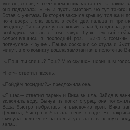
мысль, о том, что её племянник застал её за таким з
она подумала: -« Ну и пусть смотрит. Че тут такого!
Встав с унитаза, Виктория закрыла крышку толчка и п
ноги вверх , она ввела в себя два пальца и прин
пизденку. Пашка уже успел кончить раз 5, глядя на д
возбудила мысль о том, какую бурю эмоций сейча
содрогнувшись в последний раз, Вика с громким 
потянулась к ручке . Пашка соскочил со стула и быст
минут, в его комнату вошла замотанная в полотенце Ви
-« Паш, ты спишь? Паш? Мне скучно»- невинным голос
«Нет»- ответил парень.
«Пойдём посидим?»- предложила она.
«Я щас»- ответил парень и Вика вышла. Зайдя в ванн
включила воду. Вынув из попки огурец, она положила
Вода быстро набралась и выключив кран, Вика за
флакона, быстро взболтала пену в воде. Не закрыва
скинула полотенце на пол и улеглась в пенную вод
зала».