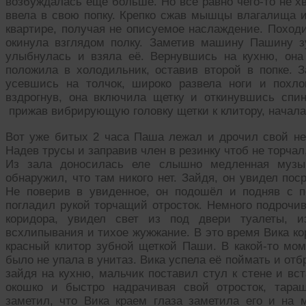
возбуждалась ещё больше. Но все равно чего-то не хв
ввела в свою попку. Крепко сжав мышцы влагалища и
квартире, получая не описуемое наслаждение. Походи
окинула взглядом полку. Заметив машину Пашину з
улыбнулась и взяла её. Вернувшись на кухню, она
положила в холодильник, оставив второй в попке. З
усевшись на толчок, широко развела ноги и похло
вздрогнув, она включила щетку и откинувшись спи
прижав вибрирующую головку щетки к клитору, начала 
Вот уже битых 2 часа Паша лежал и дрочил свой неб
Надев трусы и заправив член в резинку чтоб не торча
Из зала доносилась еле слышно медленная музык
обнаружил, что там никого нет. Зайдя, он увидел по
Не поверив в увиденное, он подошёл и подняв с п
погладил рукой торчащий отросток. Немного подрочи
коридора, увидел свет из под двери туалеты, и
всхлипывания и тихое жужжание. В это время Вика ко
красный клитор зубной щеткой Паши. В какой-то мом
было не упала в унитаз. Вика успела её поймать и от
зайдя на кухню, мальчик поставил стул к стене и вс
окошко и быстро надрачивая свой отросток, тар
заметил, что Вика краем глаза заметила его и на 