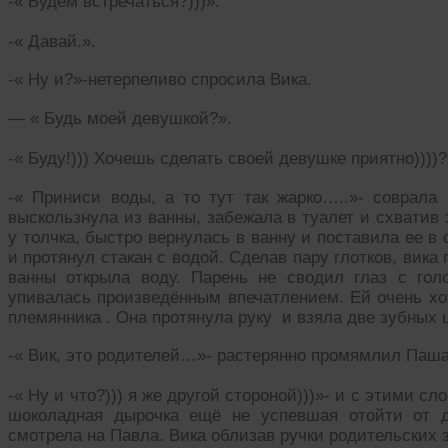
-« Будем встречаться?)))».
-« Давай.».
-« Ну и?»-нетерпеливо спросила Вика.
— « Будь моей девушкой?».
-« Буду!))) Хочешь сделать своей девушке приятно))))
-« Приниси воды, а то тут так жарко…..»- соврала 
выскользнула из ванны, забежала в туалет и схвати
у толчка, быстро вернулась в ванну и поставила ее в 
и протянул стакан с водой. Сделав пару глотков, вика 
ванны открыла воду. Парень не сводил глаз с гол
упивалась произведённым впечатлением. Ей очень хо
племянника . Она протянула руку и взяла две зубных 
-« Вик, это родителей…»- растерянно промямлил Паша
-« Ну и что?))) я же другой стороной)))»- и с этими сл
шоколадная дырочка ещё не успевшая отойти от 
смотрела на Павла. Вика облизав ручки родительских 