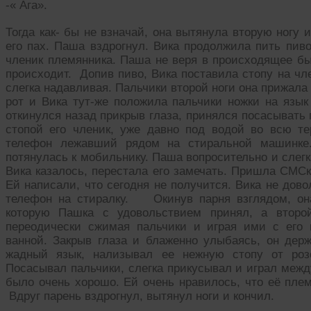
-« Ага».
Тогда как- бы не взначай, она вытянула вторую ногу 
его пах. Паша вздрогнул. Вика продолжила пить пиво
членик племянника. Паша не веря в происходящее был
происходит. Допив пиво, Вика поставила стопу на чл
слегка надавливая. Пальчики второй ноги она прижала
рот и Вика тут-же положила пальчики ножки на язык
откинулся назад прикрыв глаза, принялся посасывать 
стопой его членик, уже давно под водой во всю те
телефон лежавший рядом на стиральной машинке.
потянулась к мобильнику. Паша вопросительно и слегк
Вика казалось, перестала его замечать. Пришла СМСка
Ей написали, что сегодня не получится. Вика не дов
телефон на стиралку. Окинув парня взглядом, она
которую Пашка с удовольствием принял, а второй
переодически сжимая пальчики и играя ими с его 
ванной. Закрыв глаза и блаженно улыбаясь, он дер
жадный язык, нализывал ее нежную стопу от розо
Посасывал пальчики, слегка прикусывал и играл межд
было очень хорошо. Ей очень нравилось, что её плем
Вдруг парень вздрогнул, вытянул ноги и кончил.