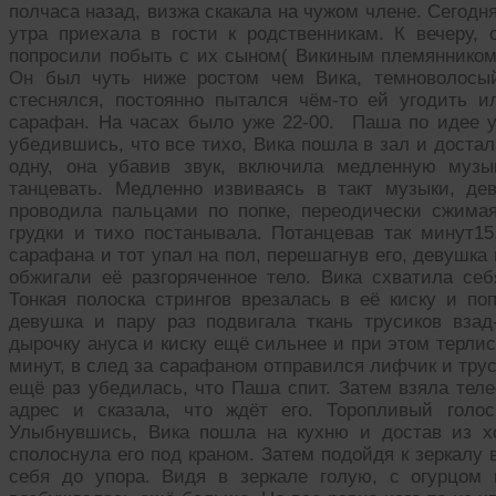
полчаса назад, визжа скакала на чужом члене. Сегод
утра приехала в гости к родственникам. К вечеру, 
попросили побыть с их сыном( Викиным племяннико
Он был чуть ниже ростом чем Вика, темноволосый
стеснялся, постоянно пытался чём-то ей угодить 
сарафан. На часах было уже 22-00. Паша по идее у
убедившись, что все тихо, Вика пошла в зал и доста
одну, она убавив звук, включила медленную музы
танцевать. Медленно извиваясь в такт музыки, де
проводила пальцами по попке, переодически сжима
грудки и тихо постанывала. Потанцевав так минут1
сарафана и тот упал на пол, перешагнув его, девушка
обжигали её разгоряченное тело. Вика схватила себ
Тонкая полоска стрингов врезалась в её киску и по
девушка и пару раз подвигала ткань трусиков вза
дырочку ануса и киску ещё сильнее и при этом терли
минут, в след за сарафаном отправился лифчик и трус
ещё раз убедилась, что Паша спит. Затем взяла теле
адрес и сказала, что ждёт его. Торопливый голо
Улыбнувшись, Вика пошла на кухню и достав из х
сполоснула его под краном. Затем подойдя к зеркалу 
себя до упора. Видя в зеркале голую, с огурцом