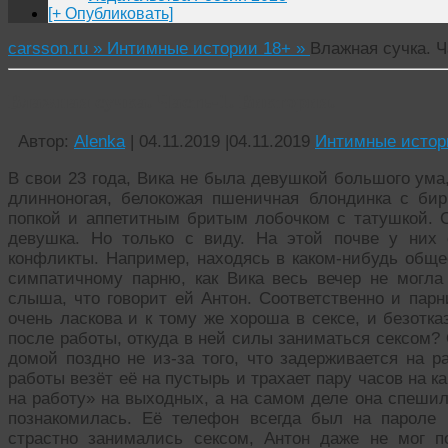
[+ Опубликовать]
carsson.ru »
Интимные истории 18+ »
Влажная сучка. Ч
Влажная сучка. Часть-1. Виктория.
Автор:
Alenka
|
04.11.2019
|
04.11.2019
Интимные истор
В свои 23 года, Вика не была девушкой большого ума,
длинноногая, белокожая пшеничная блондинка с би
попкой и аппетитным бритым лобочком с татушкой. С
девушка. Но только с виду. На этой почве у них 
конфликты. Например, находясь в каком-нибудь обще
симпатичному парню, как Вика весь вечер не могла 
слыша, что говорит ей Антон. Соответственно и пар
очень ласкова и к тому же хороша в сексе, и безотка
после работы, откуда в ней силы заниматься сексом? 
домой поздно не из-за того, что задерживается на р
работы везёт её на пустырь и трахает пару часов на к
на работу» на выходных, а на самом деле она спешил
познакомилась. Её телефон всегда был на пароле 
страстно занимались сексом, Антон даже не мог п