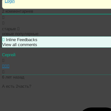
Login
2
комментариев
старые
новые
популярные
Inline Feedbacks
View all comments
Сергей
6 лет назад
А есть 2часть?