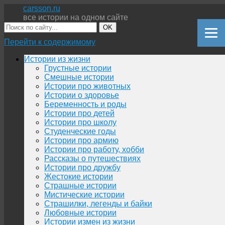
carsson.ru
все истории на одном сайте
OK
Перейти к содержимому
Истории из жизни
Грустные истории
Смешные истории
Истории про животных
Истории о здоровье
Беременность и роды
Истории про детей
Истории про школу
Студенческие годы
Истории про армию
Истории про работу, хобби
Рассказы о путешествиях
Истории про дружбу
Жестокие истории
Страшные истории
Мистические истории
Страшилки, легенды и байки
Любовные истории
Истории измен из жизни