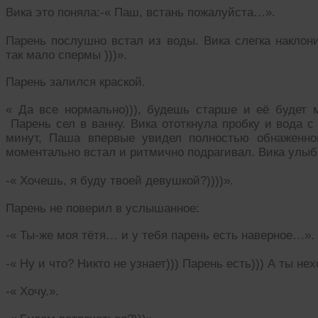
Вика это поняла:-« Паш, встань пожалуйста…».
Парень послушно встал из воды. Вика слегка наклони
так мало спермы )))».
Парень залился краской.
« Да все нормально))), будешь старше и её будет м
Парень сел в ванну. Вика ототкнула пробку и вода с
минут, Паша впервые увидел полностью обнаженно
моментально встал и ритмично подрагивал. Вика улыб
-« Хочешь, я буду твоей девушкой?))))».
Парень не поверил в услышанное:
-« Ты-же моя тётя… и у тебя парень есть наверное…».
-« Ну и что? Никто не узнает))) Парень есть))) А ты н
-« Хочу.».