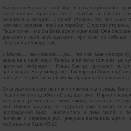
быстро ввела их в свой анус и начала ритмично тра
Вика сильно прижала её к клитору и начала его
смешанных эмоций. С одной стороны это все было д
щётками родоков вообще перебор! С другой стороны, 
Паша хотел, что бы Вика все это делала! Она бессове
драконила свой анус щетками, при этом не забывая 
Пашеной виброщеткой.
« Мммм…. как классно… да… полижи мне клиторок)))»-
ввела ее в свой анус. Теперь в её жопе торчали три 
приятная вибрация. Паша быстро прижался высун
нализывать Вику между ног. Так хорошо Паше ещё нико
член уже болел, но мальчишка продолжал нализывать 
Вика закинула ноги на плечи племянника и лишь бесст
Паша сам уже долбил её зад щетками. Парню нравило
мальчик стремился как можно жоще вогнать в её ану
ими Викину задницу, то крурутил ими в жопе, то вы
наслаждения Вика обмочилась и дико скуля, и под
полежав и переведя дух, девушка вытащила щетки из
мобильнике было 03-20.