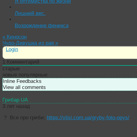
Я оптимистка по жизни
Лишний вес.
Возрождение феникса
«
Киносон
Чудо-Девушка из рая
»
Login
1
Комментарий
старые
новые
популярные
Inline Feedbacks
View all comments
Грибар UA
3 лет назад
?
Все про гриби:
https://vlisi.com.ua/gryby-foto-opys/