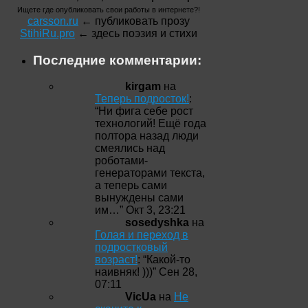
Ищете где опубликовать свои работы в интернете?!
carsson.ru
← публиковать прозу
StihiRu.pro
← здесь поэзия и стихи
Последние комментарии:
kirgam
на
Теперь подросток!
:
“
Ни фига себе рост
технологий! Ещё года
полтора назад люди
смеялись над
роботами-
генераторами текста,
а теперь сами
вынуждены сами
им…
”
Окт 3, 23:21
sosedyshka
на
Голая и переход в
подростковый
возраст!
: “
Какой-то
наивняк! )))
”
Сен 28,
07:11
VicUa
на
Не