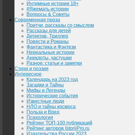
Интимные истории 18+
#Яжемать истории
Вопросы & Советы
Современная проза
Притчи, рассказы со смыслом
Рассказы для детей
Детектив, Триллер
Повести и Романы
Фантастика и Фэнтези
Нереальные истории
Анекдоты, частушки
Разное: статьи и заметки
Стихи и поэзия
Интересное
Календарь на 2023 год
Загадки и Тайны
Мифы и Легенды
Исторические события
Известные люди
НЛО и тайны космоса
Польза и Вред
Психология
Рейтинг ТОП-100 публикаций
Рейтинг авторов IstoriiPro.ru
Издательства России 2023