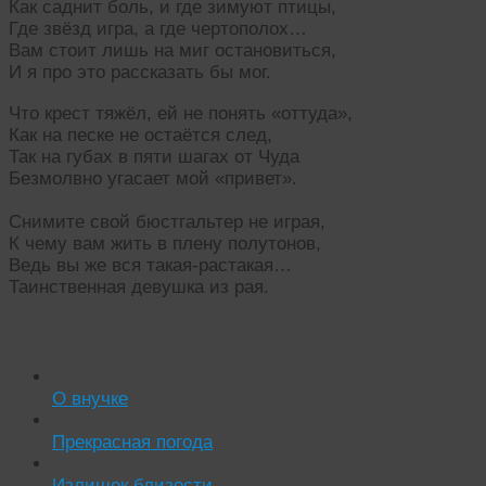
Как саднит боль, и где зимуют птицы,
Где звёзд игра, а где чертополох…
Вам стоит лишь на миг остановиться,
И я про это рассказать бы мог.
Что крест тяжёл, ей не понять «оттуда»,
Как на песке не остаётся след,
Так на губах в пяти шагах от Чуда
Безмолвно угасает мой «привет».
Снимите свой бюстгальтер не играя,
К чему вам жить в плену полутонов,
Ведь вы же вся такая-растакая…
Таинственная девушка из рая.
Читать похожие истории:
О внучке
Прекрасная погода
Излишек близости