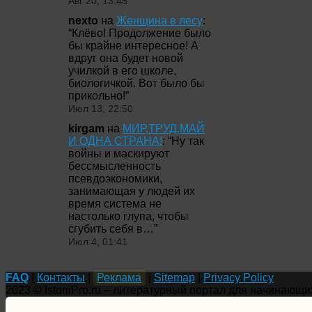
Авг 20, 13:45
nexto
на
Женщина в лесу
:
“
Клёво! Продолжение было
бы крайне интересное! А
вдруг она будет новой
училкой в его школе,
биологичкой. Вот было бы
прикольно!
”
Июл 13, 22:50
kirgam
на
МИР,ТРУД,МАЙ
И ОДНА СТРАНА!
: “
Ну так
войны и маскируют
бессмысленность
псевдоэкономики,
занимающая у людей их
время система не
настолько глупа, чтобы
сгубить себя в…
”
Июл 4, 01:41
FAQ
|
Контакты
|
Реклама
|
Sitemap
|
Privacy Policy
2023 © IstoriiPro.ru – литературный портал для начинающи