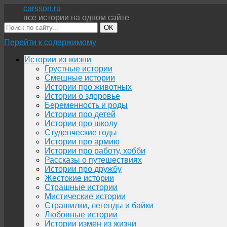
carsson.ru
все истории на одном сайте
OK
Перейти к содержимому
Истории из жизни
Грустные истории
Смешные истории
Истории про животных
Истории о здоровье
Беременность и роды
Истории про детей
Истории про школу
Студенческие годы
Истории про армию
Истории про работу, хобби
Рассказы о путешествиях
Истории про дружбу
Жестокие истории
Страшные истории
Мистические истории
Страшилки, легенды и байки
Любовные истории
Истории измен из жизни