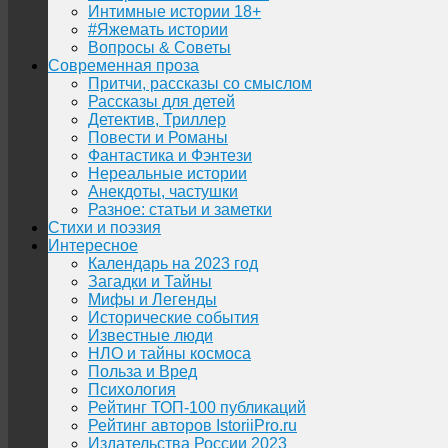
Интимные истории 18+
#Яжемать истории
Вопросы & Советы
Современная проза
Притчи, рассказы со смыслом
Рассказы для детей
Детектив, Триллер
Повести и Романы
Фантастика и Фэнтези
Нереальные истории
Анекдоты, частушки
Разное: статьи и заметки
Стихи и поэзия
Интересное
Календарь на 2023 год
Загадки и Тайны
Мифы и Легенды
Исторические события
Известные люди
НЛО и тайны космоса
Польза и Вред
Психология
Рейтинг ТОП-100 публикаций
Рейтинг авторов IstoriiPro.ru
Издательства России 2023