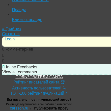
Правда
Ближе к правде
«
Грибник
Сказка.
»
Login
0
комментариев
Inline Feedbacks
View all comments
ПОЛЬЗОВАТЕЛИ САЙТА
Рейтинг писателей сайта 🏆
Активность пользователей 🚀
ТОП-100 рейтинг публикаций ⭐
Вы писатель, поэт, начинающий автор?
Ищете где опубликовать свои работы в интернете?!
carsson.ru
← публиковать прозу