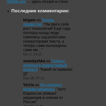
StihiRu.pro
← здесь поэзия и стихи
Последние комментарии:
kirgam
на
Теперь
подросток!
: “
Ни фига себе
рост технологий! Ещё года
полтора назад люди
смеялись над роботами-
генераторами текста, а
теперь сами вынуждены
сами им…
”
Окт 3, 23:21
sosedyshka
на
Голая и
переход в подростковый
возраст!
: “
Какой-то наивняк!
)))
”
Сен 28, 07:11
VicUa
на
Не скачите к
волкам,украинцы!
: “
зато
Европа не убивает
украинцев в оличии от
России
”