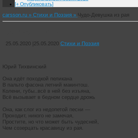
[+ Опубликовать]
carsson.ru »
Стихи и Поэзия »
Чудо-Девушка из рая
Чудо-Девушка из рая
25.05.2020
|
25.05.2020
Стихи и Поэзия
Юрий Тихвинский
Она идёт походкой пеликана
В пальто фасона летний макинтош.
Колени, губы..всё в ней без изъяна,
Всё вызывает в бедном сердце дрожь
Она, как слог из недопетой песни —
Проходит, никого не замечая,
Простите, но что может быть чудесней,
Чем созерцать красавицу из рая.