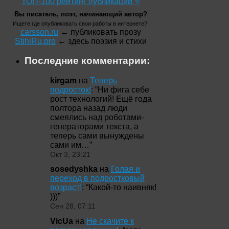
ТОП-100 рейтинг публикаций ⭐
Вы писатель, поэт, начинающий автор?
Ищете где опубликовать свои работы в интернете?!
carsson.ru
← публиковать прозу
StihiRu.pro
← здесь поэзия и стихи
Последние комментарии:
kirgam
на
Теперь
подросток!
: “
Ни фига себе
рост технологий! Ещё года
полтора назад люди
смеялись над роботами-
генераторами текста, а
теперь сами вынуждены
сами им…
”
Окт 3, 23:21
sosedyshka
на
Голая и
переход в подростковый
возраст!
: “
Какой-то наивняк!
)))
”
Сен 28, 07:11
VicUa
на
Не скачите к