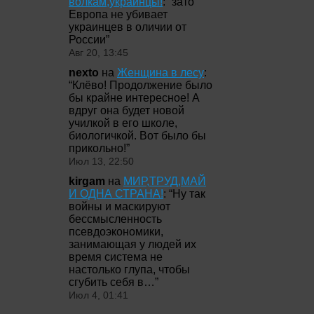
волкам,украинцы!
: “
зато
Европа не убивает
украинцев в оличии от
России
”
Авг 20, 13:45
nexto
на
Женщина в лесу
:
“
Клёво! Продолжение было
бы крайне интересное! А
вдруг она будет новой
училкой в его школе,
биологичкой. Вот было бы
прикольно!
”
Июл 13, 22:50
kirgam
на
МИР,ТРУД,МАЙ
И ОДНА СТРАНА!
: “
Ну так
войны и маскируют
бессмысленность
псевдоэкономики,
занимающая у людей их
время система не
настолько глупа, чтобы
сгубить себя в…
”
Июл 4, 01:41