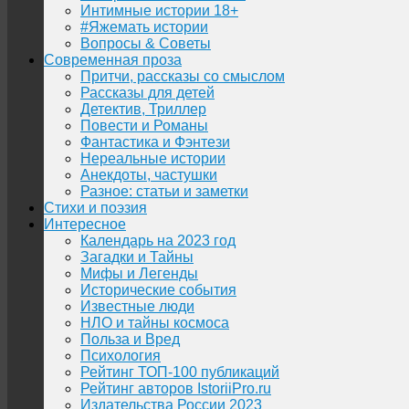
Интимные истории 18+
#Яжемать истории
Вопросы & Советы
Современная проза
Притчи, рассказы со смыслом
Рассказы для детей
Детектив, Триллер
Повести и Романы
Фантастика и Фэнтези
Нереальные истории
Анекдоты, частушки
Разное: статьи и заметки
Стихи и поэзия
Интересное
Календарь на 2023 год
Загадки и Тайны
Мифы и Легенды
Исторические события
Известные люди
НЛО и тайны космоса
Польза и Вред
Психология
Рейтинг ТОП-100 публикаций
Рейтинг авторов IstoriiPro.ru
Издательства России 2023