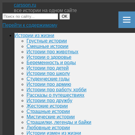
carsson.ru
все истории на одном сайте
OK
Перейти к содержимому
Истории из жизни
Грустные истории
Смешные истории
Истории про животных
Истории о здоровье
Беременность и роды
Истории про детей
Истории про школу
Студенческие годы
Истории про армию
Истории про работу, хобби
Рассказы о путешествиях
Истории про дружбу
Жестокие истории
Страшные истории
Мистические истории
Страшилки, легенды и байки
Любовные истории
Истории измен из жизни