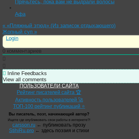
Прячьтесь, пока вам не выдрали волосы
Афа
«
«Пляжный этюд» (Из записок отдыхающего)
Жопный суп
»
Login
0
комментариев
Inline Feedbacks
View all comments
ПОЛЬЗОВАТЕЛИ САЙТА
Рейтинг писателей сайта 🏆
Активность пользователей 🚀
ТОП-100 рейтинг публикаций ⭐
Вы писатель, поэт, начинающий автор?
Ищете где опубликовать свои работы в интернете?!
carsson.ru
← публиковать прозу
StihiRu.pro
← здесь поэзия и стихи