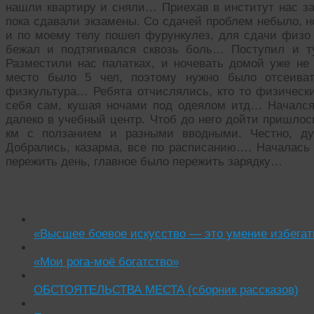
нашли квартиру и сняли… Приехав в институт нас за
пока сдавали экзамены. Со сдачей проблем небыло, н
и по моему телу пошел фурункулез, для сдачи физо 
бежал и подтягивался сквозь боль… Поступил и т
Разместили нас палатках, и ночевать домой уже не 
место было 5 чел, поэтому нужно было отсеива
физкультура… Ребята отчислялись, кто то физически
себя сам, кушая ночами под одеялом итд… Начался
далеко в учебный центр. Чтоб до него дойти пришлос
км с ползанием и разными вводными. Честно, дум
Добрались, казарма, все по расписанию…. Началась 
пережить день, главное было пережить зарядку…
Читать похожие истории:
«Высшее боевое искусство — это умение избегать
«Мои рога-моё богатство»
ОБСТОЯТЕЛЬСТВА МЕСТА (сборник рассказов)