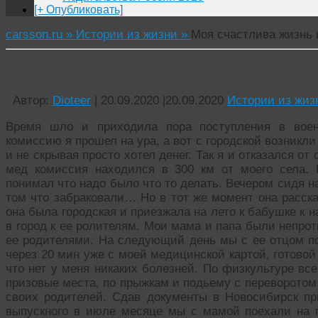
[+ Опубликовать]
carsson.ru »
Истории из жизни »
Моя счастлива жизнь 
Моя счастлива жизнь и сложная судьба.Часть 2
Автор:
Dioteer
|
20.09.2020
|
20.09.2020
Истории из жиз
Время шло и приходила пора поступления в воен
комиссию я прошел на ура, а вот с городской возникл
и не скрывая просто хотел денег. Так я и отказался от
мед комиссия находился в 300 км от моего села. 
понимал что надо было что то делать. Вечером сидя н
том что забраковали… Но в тот же момент она рассказ
она была городская и приезжала на лето к бабушке к 
в город к ее ролителям. Мои мама и папа были непрот
ее родителями. На следующий день мы с ее отцом по
через 20 мин уже с моей медицинской картой, готовой
что нет у меня никаких болезней. По физкультуре вс
призовые места, по прыжкам и подьему с переворотом
своих родителей. Сдав документы в Новосибирск п
выпускного в июле месяце мы с мамой поехали на п