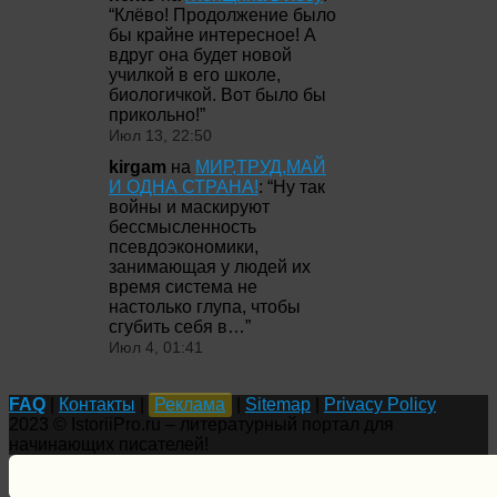
“
Клёво! Продолжение было
бы крайне интересное! А
вдруг она будет новой
училкой в его школе,
биологичкой. Вот было бы
прикольно!
”
Июл 13, 22:50
kirgam
на
МИР,ТРУД,МАЙ
И ОДНА СТРАНА!
: “
Ну так
войны и маскируют
бессмысленность
псевдоэкономики,
занимающая у людей их
время система не
настолько глупа, чтобы
сгубить себя в…
”
Июл 4, 01:41
FAQ
|
Контакты
|
Реклама
|
Sitemap
|
Privacy Policy
2023 © IstoriiPro.ru – литературный портал для
начинающих писателей!