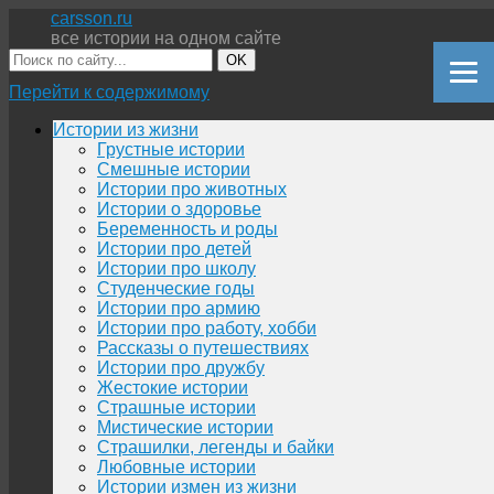
carsson.ru
все истории на одном сайте
OK
Перейти к содержимому
Истории из жизни
Грустные истории
Смешные истории
Истории про животных
Истории о здоровье
Беременность и роды
Истории про детей
Истории про школу
Студенческие годы
Истории про армию
Истории про работу, хобби
Рассказы о путешествиях
Истории про дружбу
Жестокие истории
Страшные истории
Мистические истории
Страшилки, легенды и байки
Любовные истории
Истории измен из жизни