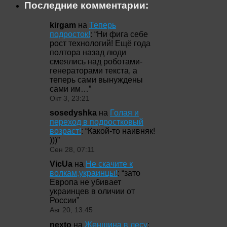
Последние комментарии:
kirgam
на
Теперь
подросток!
: “
Ни фига себе
рост технологий! Ещё года
полтора назад люди
смеялись над роботами-
генераторами текста, а
теперь сами вынуждены
сами им…
”
Окт 3, 23:21
sosedyshka
на
Голая и
переход в подростковый
возраст!
: “
Какой-то наивняк!
)))
”
Сен 28, 07:11
VicUa
на
Не скачите к
волкам,украинцы!
: “
зато
Европа не убивает
украинцев в оличии от
России
”
Авг 20, 13:45
nexto
на
Женщина в лесу
: