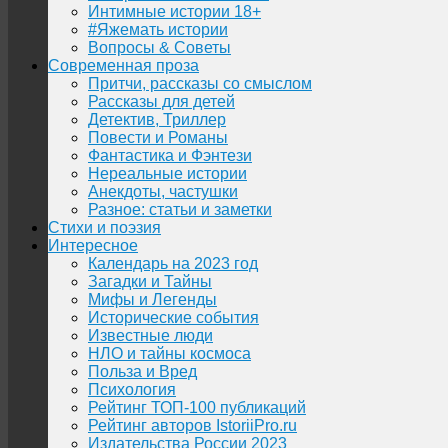
Интимные истории 18+
#Яжемать истории
Вопросы & Советы
Современная проза
Притчи, рассказы со смыслом
Рассказы для детей
Детектив, Триллер
Повести и Романы
Фантастика и Фэнтези
Нереальные истории
Анекдоты, частушки
Разное: статьи и заметки
Стихи и поэзия
Интересное
Календарь на 2023 год
Загадки и Тайны
Мифы и Легенды
Исторические события
Известные люди
НЛО и тайны космоса
Польза и Вред
Психология
Рейтинг ТОП-100 публикаций
Рейтинг авторов IstoriiPro.ru
Издательства России 2023