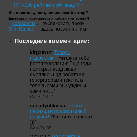
ТОП-100 рейтинг публикаций ⭐
Вы писатель, поэт, начинающий автор?
Ищете где опубликовать свои работы в интернете?!
carsson.ru
← публиковать прозу
StihiRu.pro
← здесь поэзия и стихи
Последние комментарии:
kirgam
на
Теперь
подросток!
: “
Ни фига себе
рост технологий! Ещё года
полтора назад люди
смеялись над роботами-
генераторами текста, а
теперь сами вынуждены
сами им…
”
Окт 3, 23:21
sosedyshka
на
Голая и
переход в подростковый
возраст!
: “
Какой-то наивняк!
)))
”
Сен 28, 07:11
VicUa
на
Не скачите к