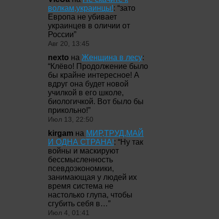
волкам,украинцы!
: “
зато
Европа не убивает
украинцев в оличии от
России
”
Авг 20, 13:45
nexto
на
Женщина в лесу
:
“
Клёво! Продолжение было
бы крайне интересное! А
вдруг она будет новой
училкой в его школе,
биологичкой. Вот было бы
прикольно!
”
Июл 13, 22:50
kirgam
на
МИР,ТРУД,МАЙ
И ОДНА СТРАНА!
: “
Ну так
войны и маскируют
бессмысленность
псевдоэкономики,
занимающая у людей их
время система не
настолько глупа, чтобы
сгубить себя в…
”
Июл 4, 01:41