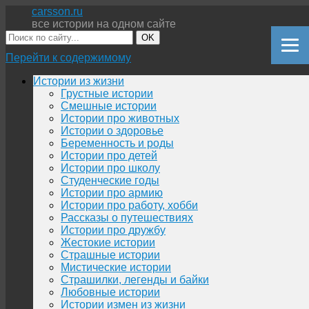
carsson.ru
все истории на одном сайте
OK
Перейти к содержимому
Истории из жизни
Грустные истории
Смешные истории
Истории про животных
Истории о здоровье
Беременность и роды
Истории про детей
Истории про школу
Студенческие годы
Истории про армию
Истории про работу, хобби
Рассказы о путешествиях
Истории про дружбу
Жестокие истории
Страшные истории
Мистические истории
Страшилки, легенды и байки
Любовные истории
Истории измен из жизни