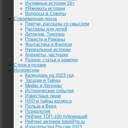
Интимные истории 18+
#Яжемать истории
Вопросы & Советы
Современная проза
Притчи, рассказы со смыслом
Рассказы для детей
Детектив, Триллер
Повести и Романы
Фантастика и Фэнтези
Нереальные истории
Анекдоты, частушки
Разное: статьи и заметки
Стихи и поэзия
Интересное
Календарь на 2023 год
Загадки и Тайны
Мифы и Легенды
Исторические события
Известные люди
НЛО и тайны космоса
Польза и Вред
Психология
Рейтинг ТОП-100 публикаций
Рейтинг авторов IstoriiPro.ru
Издательства России 2023