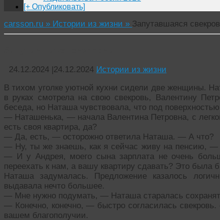
[+ Опубликовать]
carsson.ru »
Истории из жизни »
Запутавшаяся свекро
Запутавшаяся свекровь
24.12.2024
|
24.12.2024
Истории из жизни
В тихом уголке уютной кухни сидели две женщины. На
в руках смотрела на свою свекровь, Валентину Петр
беседа, но Наташа чувствовала, что под поверхностью
— Наташенька, — начала Валентина Петровна, с легко
есть своя квартира, да?
— Да, есть, — осторожно ответила Наташа. — А что?
— Ну, ты же знаешь, как я сейчас живу на пенсию, —
— И у Андрея, моего сына зарплата не очень боль
переехать к нам, а вашу квартиру сдавать? Это была
Наташа задумалась. Предложение казалось логич
выдавала нечто большее.
— Мне нужно подумать, — Наташа старалась сохранят
— Конечно, конечно, — быстро согласилась свекровь.
вашем благополучии.