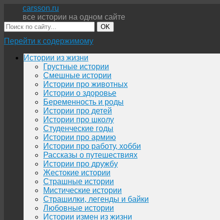
carsson.ru
все истории на одном сайте
OK
Перейти к содержимому
Истории из жизни
Грустные истории
Смешные истории
Истории про животных
Истории о здоровье
Беременность и роды
Истории про детей
Истории про школу
Студенческие годы
Истории про армию
Истории про работу, хобби
Рассказы о путешествиях
Истории про дружбу
Жестокие истории
Страшные истории
Мистические истории
Страшилки, легенды и байки
Любовные истории
Истории измен из жизни