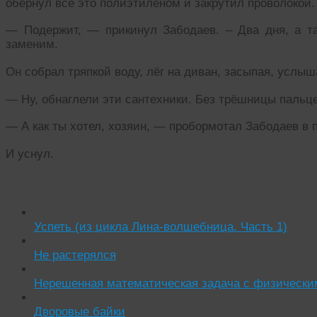
обернул всё это полиэтиленом и закрутил проволокой.
— Подержит, — прикинул Забодаев. – Два дня, а там
заменим.
Он собрал тряпкой воду, лёг на диван, засыпая, услыш
— Ну, обнаглели эти сантехники. Без трёшницы паль
— А как ты хотел, хозяин, — пробормотал Забодаев в п
И уснул.
Читать похожие истории:
Успеть (из цикла Лина-волшебница. Часть 1)
Не растерялся
Нерешенная математическая задача с физически
Дворовые байки