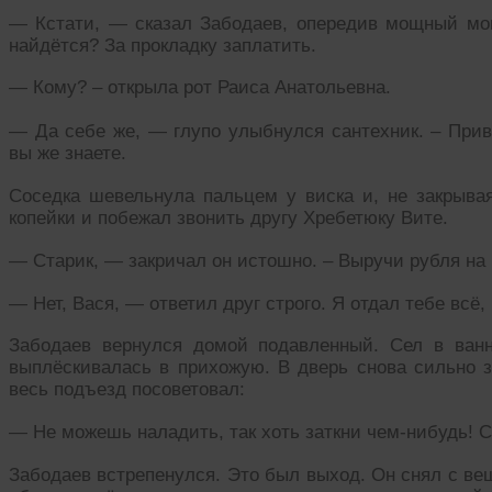
— Кстати, — сказал Забодаев, опередив мощный мон
найдётся? За прокладку заплатить.
— Кому? – открыла рот Раиса Анатольевна.
— Да себе же, — глупо улыбнулся сантехник. – Прив
вы же знаете.
Соседка шевельнула пальцем у виска и, не закрывая
копейки и побежал звонить другу Хребетюку Вите.
— Старик, — закричал он истошно. – Выручи рубля на п
— Нет, Вася, — ответил друг строго. Я отдал тебе всё, 
Забодаев вернулся домой подавленный. Сел в ван
выплёскивалась в прихожую. В дверь снова сильно з
весь подъезд посоветовал:
— Не можешь наладить, так хоть заткни чем-нибудь! 
Забодаев встрепенулся. Это был выход. Он снял с веш