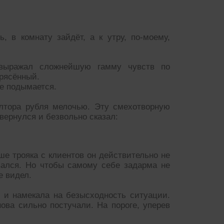
, в комнату зайдёт, а к утру, по-моему,
 выражал сложнейшую гамму чувств по
рясённый.
не подымается.
лтора рубля мелочью. Эту смехотворную
вернулся и безвольно сказал:
ше трояка с клиентов он действительно не
вался. Но чтобы самому себе задарма не
е видел.
 и намекала на безысходность ситуации.
нова сильно постучали. На пороге, уперев