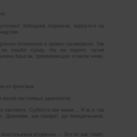
ью.
уточнил Забодаев погромче, вернулся на
 надлом.
длинно позвонили и громко заговорили. Так
 он пошёл сразу. Но на пороге, пугая
льевна Крысак, проживающая этажом ниже.
ак из фонтана.
 возле костлявых щиколоток.
 наглеете. Суббота как никак… Я ж и так
. Доживём, как говорят, до понедельника.
Анатольевна вторично. – Это от вас текёт.