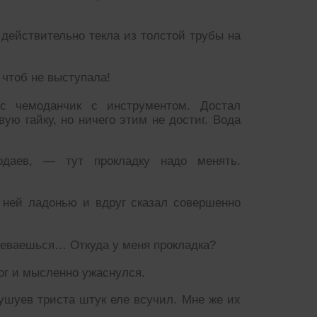
действительно текла из толстой трубы на
 чтоб не выступала!
с чемоданчик с инструментом. Достал
ую гайку, но ничего этим не достиг. Вода
даев, — тут прокладку надо менять.
 ней ладонью и вдруг сказал совершенно
здеваешься… Откуда у меня прокладка?
г и мысленно ужаснулся.
ушуев триста штук еле всучил. Мне же их