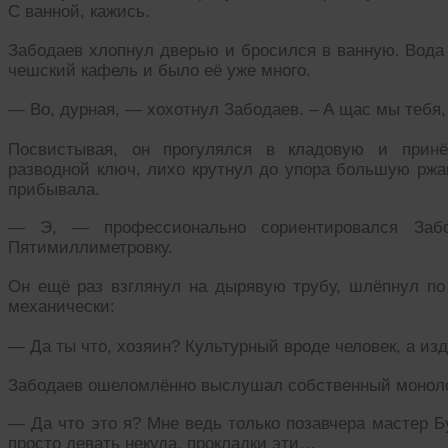
С ванной, кажись.
Забодаев хлопнул дверью и бросился в ванную. Вода 
чешский кафель и было её уже много.
— Во, дурная, — хохотнул Забодаев. – А щас мы тебя,
Посвистывая, он прогулялся в кладовую и принё
разводной ключ, лихо крутнул до упора большую ржав
прибывала.
— Э, — профессионально сориентировался Забо
Пятимиллиметровку.
Он ещё раз взглянул на дырявую трубу, шлёпнул по
механически:
— Да ты что, хозяин? Культурный вроде человек, а и
Забодаев ошеломлённо выслушал собственный моноло
— Да что это я? Мне ведь только позавчера мастер Б
просто девать некуда, прокладки эти…