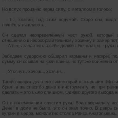
Но вслух произнёс через силу, с металлом в голосе:
— Ты, хозяин, над этим подумай. Скоро она, видать
начнёшь ты плавать.
Он сделал неопределённый жест рукой, который
отношению к несообразительному хозяину и замер пот
— А ведь заплатить я себе должен. Бесплатно – рука 
Забодаев судорожно обшарил карманы и наскрёб по
сумму он ссыпал на край ванны, но тут же обиженно от
— Утопнуть хочешь, хозяин…
Такой поворот дела его самого крайне озадачил. Мень
брал, а за спасибо даже к инструменту не притраги
сделать – это было слишком. Однако другого выхода н
Он в изнеможении опустил руки. Вода журчала у ног
Денег в доме не было, это он знал точно. В дверь с
кулаки в бёдра, монолитно стояла Раиса Анатольевна.