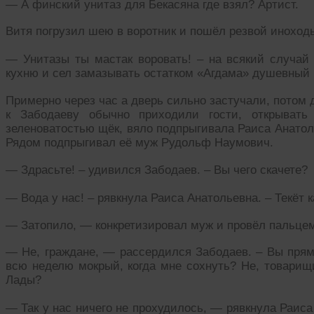
— А финский унитаз для Бекасяна где взял? Артист.
Витя погрузил шею в воротник и пошёл резвой иноход
— Унитазы ты мастак воровать! – на всякий случай 
кухню и сел замазывать остатком «Агдама» душевный
Примерно через час а дверь сильно застучали, потом 
к Забодаеву обычно приходили гости, открывать
зеленоватостью щёк, вяло подпрыгивала Раиса Анато
Рядом подпрыгивал её муж Рудольф Наумович.
— Здрасьте! – удивился Забодаев. – Вы чего скачете?
— Вода у нас! – рявкнула Раиса Анатольевна. – Текёт к
— Затопило, — конкретизировал муж и провёл пальцем
— Не, граждане, — рассердился Забодаев. – Вы прямо
всю неделю мокрый, когда мне сохнуть? Не, товарищи
Лады?
— Так у нас ничего не прохудилось, — рявкнула Раиса 