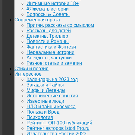
Интимные истории 18+
#Яжемать истории
Вопросы & Советы
Современная проза
Притчи, рассказы со смыслом
Рассказы для детей
Детектив, Триллер
Повести и Романы
Фантастика и Фэнтези
Нереальные истории
Анекдоты, частушки
Разное: статьи и заметки
Стихи и поэзия
Интересное
Календарь на 2023 год
Загадки и Тайны
Мифы и Легенды
Исторические события
Известные люди
НЛО и тайны космоса
Польза и Вред
Психология
Рейтинг ТОП-100 публикаций
Рейтинг авторов IstoriiPro.ru
Издательства России 2023