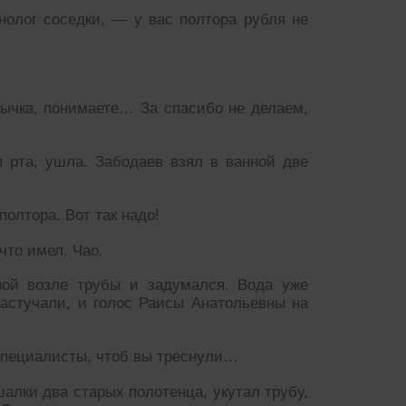
олог соседки, — у вас полтора рубля не
ычка, понимаете… За спасибо не делаем,
 рта, ушла. Забодаев взял в ванной две
олтора. Вот так надо!
что имел. Чао.
ной возле трубы и задумался. Вода уже
астучали, и голос Раисы Анатольевны на
Специалисты, чтоб вы треснули…
алки два старых полотенца, укутал трубу,