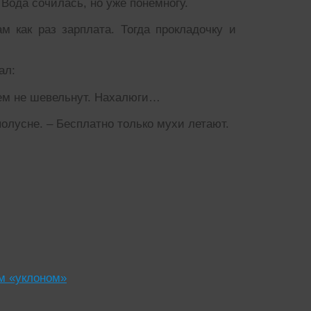
 Вода сочилась, но уже понемногу.
 как раз зарплата. Тогда прокладочку и
ал:
цем не шевельнут. Нахалюги…
олусне. – Бесплатно только мухи летают.
м «уклоном»