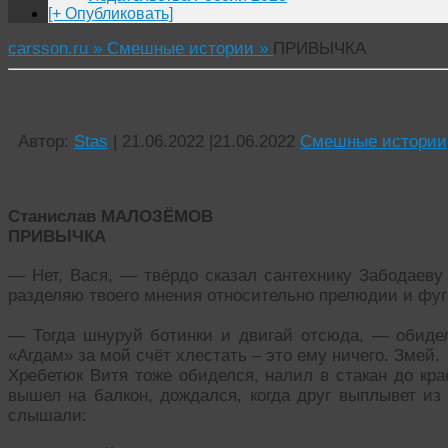
[+ Опубликовать]
carsson.ru »
Смешные истории »
ПРИВЫЧКА
ПРИВЫЧКА
Автор:
Stas
|
21.06.2022
|
21.06.2022
Смешные истории
Станислав МАЛОЗЁМОВ
ПРИВЫЧКА
— Нет, Вася, — твёрдо сказал сантехнику Забодаеву 
разделяю твоего мнения относительно прелюдии и фу
— Тогда шнуруй ботинки и двигай отсюда, — обидел
«Агдам» за мой счёт хлестать – это ему ничего. Змей.
Хребетюк Витя тоже обиделся, налил в стакан до кра
вышел на балкон, дождался, когда друг выплывет из 
слышали: