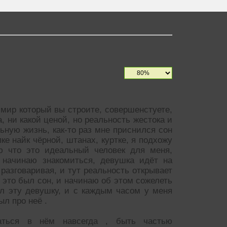
 мир который вы строите, совершенстуете,
, ни какой ценой, но реальность жестока и
льную жизнь, как-то раз мне приснился сон
ке найк чëрной, штанах, куртке, я подхожу
ю что это идеальный человек для меня,
 начинаю знакомиться, девушка идëт на
 разговаривая, и тут реальность открывает
 это был сон, и начинаю об этом сожелеть
ал эту девушку, и с каждым часом у меня
ыл про неë .
аться в нëм навсегда , быть частью