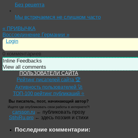
Без рецепта
Мы встречаемся не слишком часто
«
ПРИВЫЧКА
Воссоединение Германии
»
Login
0
комментариев
Inline Feedbacks
View all comments
ПОЛЬЗОВАТЕЛИ САЙТА
Рейтинг писателей сайта 🏆
Активность пользователей 🚀
ТОП-100 рейтинг публикаций ⭐
Вы писатель, поэт, начинающий автор?
Ищете где опубликовать свои работы в интернете?!
carsson.ru
← публиковать прозу
StihiRu.pro
← здесь поэзия и стихи
Последние комментарии: