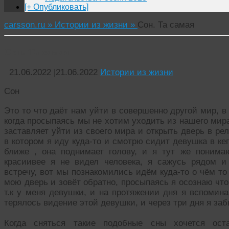
[+ Опубликовать]
carsson.ru »
Истории из жизни »
Сон. Та самая
Сон. Та самая
21.06.2022
|
21.06.2022
Истории из жизни
Сон
Это то что даëт нам уйти в совершенно другой мир, в
когда просыпаясь мы не хотим уходить из нашего мира
заставляет уйти из своего мира и открыть дверь в ре
в котором я иду куда-то и смотрю сидит девушка в кеп
ближе , она поднимает голову, и я тут же понима
красиивее я не видел человека, я сажусь рядом и
встречу, вот мы познакомились идëм куда-то о чëм то
мою дверь и зовëт обратно, просыпаясь я осознаю что
т.к у меня девушки, и на протяжении дня я вспомин
терялось видение этой девушки, и через три дня я заб
Когда сняться такие подобные сны хочется ост