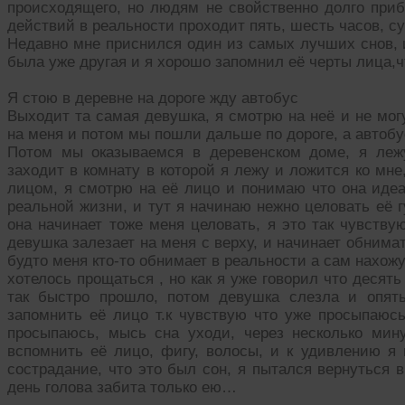
происходящего, но людям не свойственно долго прибы
действий в реальности проходит пять, шесть часов, су
Недавно мне приснился один из самых лучших снов, и
была уже другая и я хорошо запомнил еë черты лица,чт
Я стою в деревне на дороге жду автобус
Выходит та самая девушка, я смотрю на неë и не могу
на меня и потом мы пошли дальше по дороге, а автобу
Потом мы оказываемся в деревенском доме, я лежу
заходит в комнату в которой я лежу и ложится ко мне
лицом, я смотрю на еë лицо и понимаю что она идеа
реальной жизни, и тут я начинаю нежно целовать еë 
она начинает тоже меня целовать, я это так чувству
девушка залезает на меня с верху, и начинает обнимат
будто меня кто-то обнимает в реальности а сам нахожус
хотелось прощаться , но как я уже говорил что десять 
так быстро прошло, потом девушка слезла и опят
запомнить еë лицо т.к чувствую что уже просыпаюсь
просыпаюсь, мысь сна уходи, через несколько мин
вспомнить еë лицо, фигу, волосы, и к удивлению я 
сострадание, что это был сон, я пытался вернуться в
день голова забита только ею…