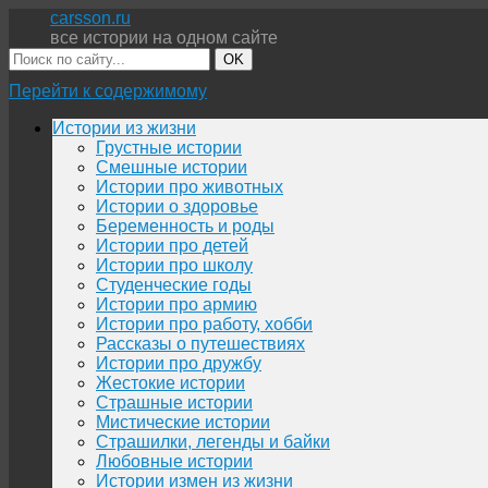
carsson.ru
все истории на одном сайте
OK
Перейти к содержимому
Истории из жизни
Грустные истории
Смешные истории
Истории про животных
Истории о здоровье
Беременность и роды
Истории про детей
Истории про школу
Студенческие годы
Истории про армию
Истории про работу, хобби
Рассказы о путешествиях
Истории про дружбу
Жестокие истории
Страшные истории
Мистические истории
Страшилки, легенды и байки
Любовные истории
Истории измен из жизни