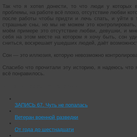
Так что я хотел донести, то что люди у которых 
проблемы, на работе всë плохо, отсутствие любви кото
после работы чтобы придти и лечь спать, и уйти в 
страшные сны, но мы не можем это контролировать
моëм примере это отсутствие любви, девушки, и мне
себя на этом месте на котором я хочу быть, сон уди
сниться, воскрешает ушедших людей, даëт возможност
Сон — это иллюзия, которую невозможно контролиров
Спасибо что прочитали эту историю, я надеюсь что 
всë понравилось.
Читать похожие истории:
ЗАПИСЬ 67. Чуть не попалась
Ветеран военной разведки
От года до шестнадцати