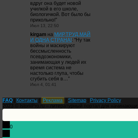
вдруг она будет новой
училкой в его школе,
биологичкой. Вот было бы
прикольно!
”
Июл 13, 22:50
kirgam
на
МИР,ТРУД,МАЙ
И ОДНА СТРАНА!
: “
Ну так
войны и маскируют
бессмысленность
псевдоэкономики,
занимающая у людей их
время система не
настолько глупа, чтобы
сгубить себя в…
”
Июл 4, 01:41
FAQ
|
Контакты
|
Реклама
|
Sitemap
|
Privacy Policy
2023 © IstoriiPro.ru – литературный портал для начинающи
0