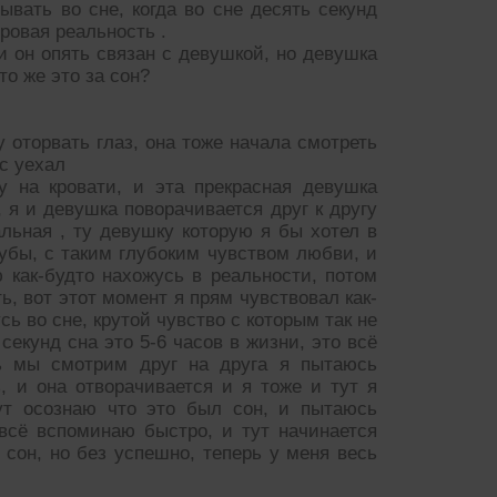
вать во сне, когда во сне десять секунд
ровая реальность .
 он опять связан с девушкой, но девушка
о же это за сон?
 оторвать глаз, она тоже начала смотреть
с уехал
 на кровати, и эта прекрасная девушка
, я и девушка поворачивается друг к другу
льная , ту девушку которую я бы хотел в
губы, с таким глубоким чувством любви, и
ю как-будто нахожусь в реальности, потом
ь, вот этот момент я прям чувствовал как-
ь во сне, крутой чувство с которым так не
секунд сна это 5-6 часов в жизни, это всë
ь мы смотрим друг на друга я пытаюсь
, и она отворачивается и я тоже и тут я
ут осознаю что это был сон, и пытаюсь
всë вспоминаю быстро, и тут начинается
 сон, но без успешно, теперь у меня весь