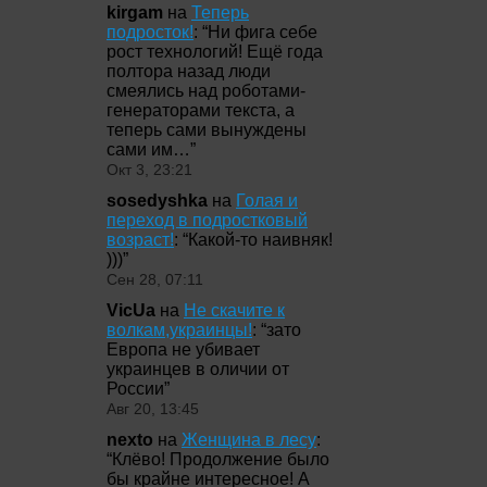
kirgam
на
Теперь
подросток!
: “
Ни фига себе
рост технологий! Ещё года
полтора назад люди
смеялись над роботами-
генераторами текста, а
теперь сами вынуждены
сами им…
”
Окт 3, 23:21
sosedyshka
на
Голая и
переход в подростковый
возраст!
: “
Какой-то наивняк!
)))
”
Сен 28, 07:11
VicUa
на
Не скачите к
волкам,украинцы!
: “
зато
Европа не убивает
украинцев в оличии от
России
”
Авг 20, 13:45
nexto
на
Женщина в лесу
:
“
Клёво! Продолжение было
бы крайне интересное! А