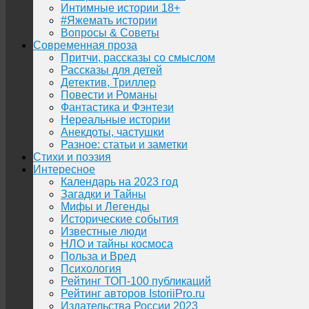
Интимные истории 18+
#Яжемать истории
Вопросы & Советы
Современная проза
Притчи, рассказы со смыслом
Рассказы для детей
Детектив, Триллер
Повести и Романы
Фантастика и Фэнтези
Нереальные истории
Анекдоты, частушки
Разное: статьи и заметки
Стихи и поэзия
Интересное
Календарь на 2023 год
Загадки и Тайны
Мифы и Легенды
Исторические события
Известные люди
НЛО и тайны космоса
Польза и Вред
Психология
Рейтинг ТОП-100 публикаций
Рейтинг авторов IstoriiPro.ru
Издательства России 2023