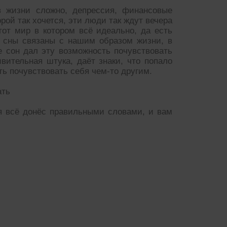
в жизни сложно, депрессия, финансовые
рой так хочется, эти люди так ждут вечера
тот мир в котором всë идеально, да есть
, сны связаны с нашим образом жизни, в
 сон дал эту возможность почувствовать
вительная штука, даëт знаки, что попало
ь почувствовать себя чем-то другим.
ать
я всë донëс правильными словами, и вам