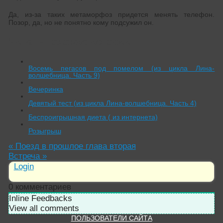
Да, из-за таких метаморфоз придется менять телефон.
Позор, да, но не понятно кому подсужил он.
Читать похожие истории:
Восемь пегасов под помелом (из цикла Лина-
волшебница. Часть 9)
Вечеринка
Девятый тест (из цикла Лина-волшебница. Часть 4)
Беспроигрышная диета ( из интернета)
Розыгрыш
«
Поезд в прошлое глава вторая
Встреча
»
Login
0
комментариев
Inline Feedbacks
View all comments
ПОЛЬЗОВАТЕЛИ САЙТА