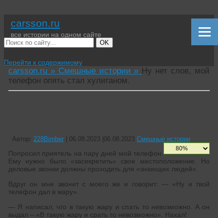
carsson.ru
все истории на одном сайте
OK
Перейти к содержимому
carsson.ru »
Смешные истории »
Ну нет слов, мой
телефон опять стал хулиганом.
Ну нет слов, мой телефон опять стал
хулиганом.
Автор:
228Bimber
|
06.08.2023
|
06.08.2023
Смешные истории
Попросил приятель на пару дней мой телефон.
Ему нужно было «засекретить» свое местоположение. Но
деловые звонки должны проходить для «знающих людей».
Вдруг он мне звонит с моего же и говорит: — «Ну и твой
телефон дал в жару».
— Я написал, что в такую жару и спать то невозможно. А он
выдал – «В такую жару и срать то невозможно». Нахал!