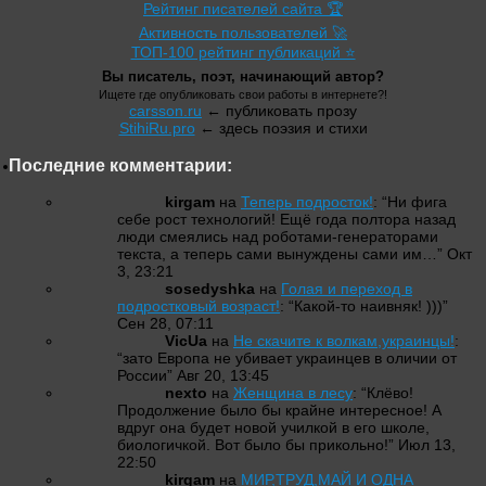
Рейтинг писателей сайта 🏆
Активность пользователей 🚀
ТОП-100 рейтинг публикаций ⭐
Вы писатель, поэт, начинающий автор?
Ищете где опубликовать свои работы в интернете?!
carsson.ru
← публиковать прозу
StihiRu.pro
← здесь поэзия и стихи
Последние комментарии:
kirgam
на
Теперь подросток!
: “
Ни фига
себе рост технологий! Ещё года полтора назад
люди смеялись над роботами-генераторами
текста, а теперь сами вынуждены сами им…
”
Окт
3, 23:21
sosedyshka
на
Голая и переход в
подростковый возраст!
: “
Какой-то наивняк! )))
”
Сен 28, 07:11
VicUa
на
Не скачите к волкам,украинцы!
:
“
зато Европа не убивает украинцев в оличии от
России
”
Авг 20, 13:45
nexto
на
Женщина в лесу
: “
Клёво!
Продолжение было бы крайне интересное! А
вдруг она будет новой училкой в его школе,
биологичкой. Вот было бы прикольно!
”
Июл 13,
22:50
kirgam
на
МИР,ТРУД,МАЙ И ОДНА