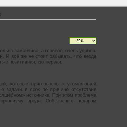
д
ольно заманчиво, а главное, очень удобно.
н. И всё же не стоит забывать, что везде
 же позитивная, как первая.
дей, которые приговорены к утомляющей
ые задачи в срок по причине отсутствия
волшебном» источнике. При этом проблема
организму вреда. Собственно, недаром