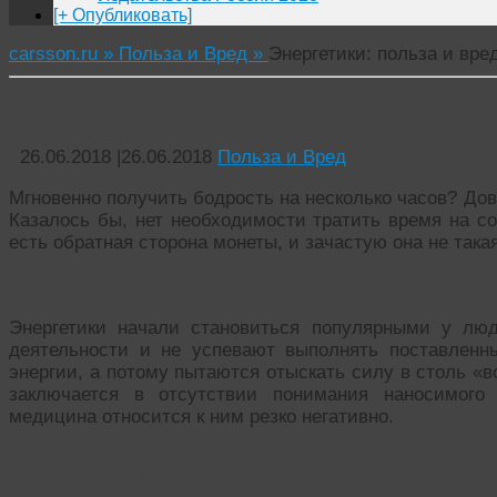
[+ Опубликовать]
carsson.ru »
Польза и Вред »
Энергетики: польза и вре
Энергетики: польза и вред
26.06.2018
|
26.06.2018
Польза и Вред
Мгновенно получить бодрость на несколько часов? Дов
Казалось бы, нет необходимости тратить время на со
есть обратная сторона монеты, и зачастую она не такая
Энергетики начали становиться популярными у лю
деятельности и не успевают выполнять поставленн
энергии, а потому пытаются отыскать силу в столь «
заключается в отсутствии понимания наносимого 
медицина относится к ним резко негативно.
Энергетики это…