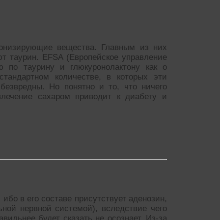
тонизирующие вещества. Главным из них
ют таурин. EFSA (Европейское управление
ю по таурину и глюкуронолактону как о
стандартном количестве, в которых эти
безвредны. Но понятно и то, что ничего
влечение сахаром приводит к диабету и
бо в его составе присутствует аденозин,
ьной нервной системой), вследствие чего
авильнее будет сказать не осознает. Из-за