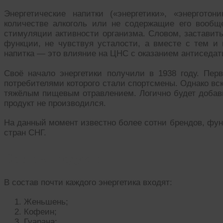
Энергетические напитки («энергетики», «энергот
количестве алкоголь или не содержащие его вообщ
стимуляции активности организма. Словом, заставить
функции, не чувствуя усталости, а вместе с тем и 
напитка — это влияние на ЦНС с оказанием антиседат
Своё начало энергетики получили в 1938 году. Пе
потребителями которого стали спортсмены. Однако вск
тяжёлым пищевым отравлением. Логично будет добави
продукт не производился.
На данный момент известно более сотни брендов, фу
стран СНГ.
Состав продукта
В состав почти каждого энергетика входят:
Женьшень;
Кофеин;
Гуарана;