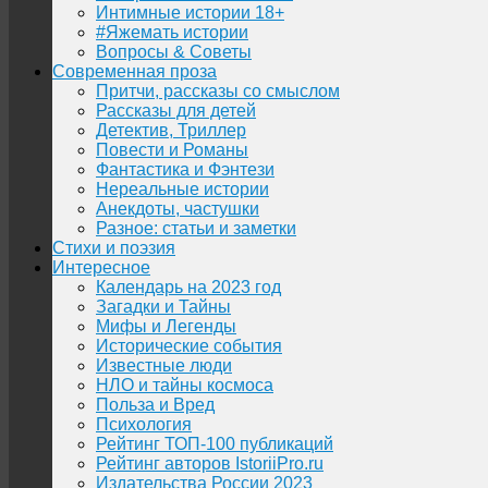
Интимные истории 18+
#Яжемать истории
Вопросы & Советы
Современная проза
Притчи, рассказы со смыслом
Рассказы для детей
Детектив, Триллер
Повести и Романы
Фантастика и Фэнтези
Нереальные истории
Анекдоты, частушки
Разное: статьи и заметки
Стихи и поэзия
Интересное
Календарь на 2023 год
Загадки и Тайны
Мифы и Легенды
Исторические события
Известные люди
НЛО и тайны космоса
Польза и Вред
Психология
Рейтинг ТОП-100 публикаций
Рейтинг авторов IstoriiPro.ru
Издательства России 2023