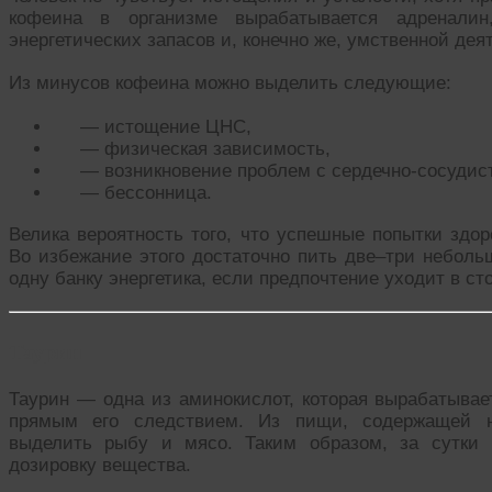
кофеина в организме вырабатывается адреналин
энергетических запасов и, конечно же, умственной дея
Из минусов кофеина можно выделить следующие:
— истощение ЦНС,
— физическая зависимость,
— возникновение проблем с сердечно-сосудис
— бессонница.
Велика вероятность того, что успешные попытки здор
Во избежание этого достаточно пить две–три неболь
одну банку энергетика, если предпочтение уходит в сто
Таурин
Таурин — одна из аминокислот, которая вырабатывае
прямым его следствием. Из пищи, содержащей н
выделить рыбу и мясо. Таким образом, за сутки 
дозировку вещества.