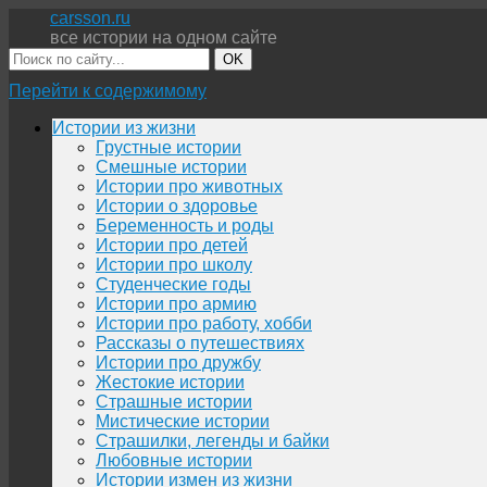
carsson.ru
все истории на одном сайте
OK
Перейти к содержимому
Истории из жизни
Грустные истории
Смешные истории
Истории про животных
Истории о здоровье
Беременность и роды
Истории про детей
Истории про школу
Студенческие годы
Истории про армию
Истории про работу, хобби
Рассказы о путешествиях
Истории про дружбу
Жестокие истории
Страшные истории
Мистические истории
Страшилки, легенды и байки
Любовные истории
Истории измен из жизни