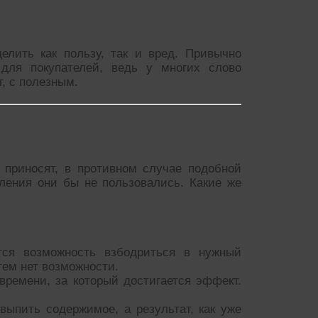
елить как пользу, так и вред. Привычно
для покупателей, ведь у многих слово
, с полезным.
 приносят, в противном случае подобной
ления они бы не пользовались. Какие же
тся возможность взбодриться в нужный
тем нет возможности.
ремени, за который достигается эффект.
 выпить содержимое, а результат, как уже