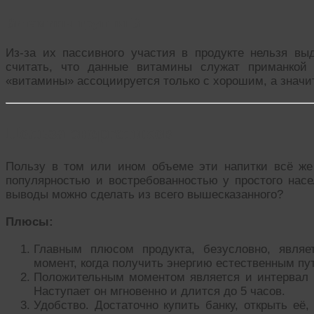
Витамины группы В
Из-за их пассивного участия в продукте нельзя выд
считать, что данные витамины служат приманкой 
«витамины» ассоциируется только с хорошим, а значит
Польза энергетиков
Пользу в том или ином объеме эти напитки всё же
популярностью и востребованностью у простого насе
выводы можно сделать из всего вышесказанного?
Плюсы:
Главным плюсом продукта, безусловно, являе
момент, когда получить энергию естественным пу
Положительным моментом является и интервал в
Наступает он мгновенно и длится до 5 часов.
Удобство. Достаточно купить банку, открыть её,