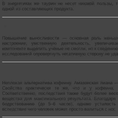
В энергетиках же таурин не несет никакой пользы, т
одной из составляющих продукта.
Женьшень
Повышение выносливости — основная роль женьшен
настроение, умственную деятельность, увеличи
компоненте выделить учёные не смогли, но к сведению 
исследований опровергнуть негативную сторону не уда
Гуарана
Неплохая альтернатива кофеину. Амазонская лиана —
Свойства практически те же, что и у кофеина, 
Соответственно, последствия также будут более вес
вещества для максимального результата. Благодаря 
бодрствованию (до 5–6 часов), однако усталость
вследствие чего человек может просто валиться с ног.