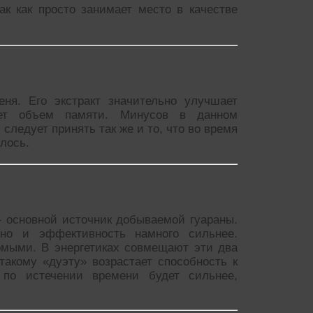
ак как просто занимает место в качестве
я. Его экстракт значительно улучшает
вает объем памяти. Минусов в данном
следует принять так же и то, что во время
лось.
 основной источник добываемой гуараны.
но и эффективность намного сильнее.
омыми. В энергетиках совмещают эти два
такому «дуэту» возрастает способность к
 по истечении времени будет сильнее,