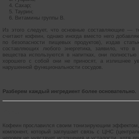
Сахар;
Таурин;
Витамины группы В.
Из этого следует, что основные составляющие — 
считают кофеин, однако иногда вместо него добавля
по безопасности пищевых продуктов), издав стать
составляющих любого энергетика, заявило, что в 
вещества используются в напитках, они полностью 
хорошего с собой они не приносят, а излишнее у
нарушенной функциональности сосудов.
Разберем каждый ингредиент более основательно.
Кофеин
Кофеин прославился своим тонизирующим эффектом, и
компонент, который заглушает связь с ЦНС (централ
человек не чувствует истощения и усталости, хотя пр