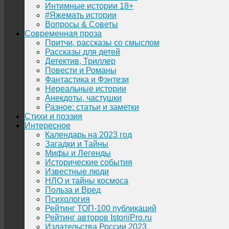
Интимные истории 18+
#Яжемать истории
Вопросы & Советы
Современная проза
Притчи, рассказы со смыслом
Рассказы для детей
Детектив, Триллер
Повести и Романы
Фантастика и Фэнтези
Нереальные истории
Анекдоты, частушки
Разное: статьи и заметки
Стихи и поэзия
Интересное
Календарь на 2023 год
Загадки и Тайны
Мифы и Легенды
Исторические события
Известные люди
НЛО и тайны космоса
Польза и Вред
Психология
Рейтинг ТОП-100 публикаций
Рейтинг авторов IstoriiPro.ru
Издательства России 2023