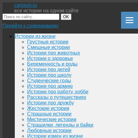
carsson.ru
все истории на одном сайте
OK
Перейти к содержимому
Истории из жизни
Грустные истории
Смешные истории
Истории про животных
Истории о здоровье
Беременность и роды
Истории про детей
Истории про школу
Студенческие годы
Истории про армию
Истории про работу, хобби
Рассказы о путешествиях
Истории про дружбу
Жестокие истории
Страшные истории
Мистические истории
Страшилки, легенды и байки
Любовные истории
Истории измен из жизни