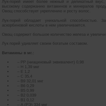
Лук-порей имеет более нежный и деликатный вкус,
высокому содержанию витаминов и минералов продук
Овощ способствует укреплению и росту волос.
Лук-порей обладает уникальной способностью. З
аскорбиновой кислоты в нем увеличивается.
Овощ содержит большое количество железа и увеличи
Лук порей удивляет своим богатым составом.
Витамины в мг.:
– РР (ниациновый эквивалент) 0,98
– Н 1,39 мкг
– Е 1,2
– С 35,4
– В9 32,01 мкг
– В6 0,29
– В5 0,99
– В2 0,039
– В1 0,12
– А (РЭ) 334 мкг