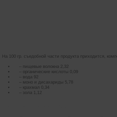
На 100 гр. съедобной части продукта приходится, ком
– пищевые волокна 2,32
– органические кислоты 0,09
– вода 92
– моно и дисахариды 5,78
– крахмал 0,34
– зола 1,12
Витамины и минералы