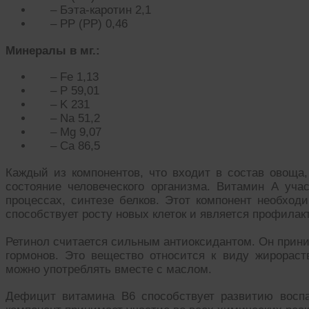
– Бэта-каротин 2,1
– РР (РР) 0,46
Минералы в мг.:
– Fe 1,13
– P 59,01
– K 231
– Na 51,2
– Mg 9,07
– Ca 86,5
Каждый из компонентов, что входит в состав овоща
состояние человеческого организма. Витамин А учас
процессах, синтезе белков. Этот компонент необход
способствует росту новых клеток и является профилак
Ретинол считается сильным антиоксидантом. Он прини
гормонов. Это вещество относится к виду жирораст
можно употреблять вместе с маслом.
Дефицит витамина В6 способствует развитию воспа