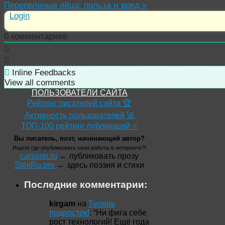
Перепелиные яйца: польза и вред
»
Login
0
комментариев
Inline Feedbacks
View all comments
ПОЛЬЗОВАТЕЛИ САЙТА
Рейтинг писателей сайта 🏆
Активность пользователей 🚀
ТОП-100 рейтинг публикаций ⭐
Вы писатель, поэт, начинающий автор?
Ищете где опубликовать свои работы в интернете?!
carsson.ru
← публиковать прозу
StihiRu.pro
← здесь поэзия и стихи
Последние комментарии:
kirgam
на
Теперь
подросток!
: “
Ни фига себе
рост технологий! Ещё года