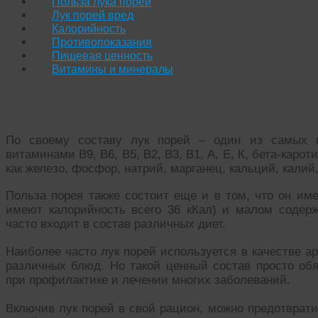
Польза лука порей
Лук порей вред
Калорийность
Противопоказания
Пищевая ценность
Витамины и минералы
Польза лука порей
По своему составу лук порей – один из самых п
витаминами В9, В6, В5, В2, В3, В1, А, Е, К, бета-кар
как железо, фосфор, натрий, марганец, кальций, калий,
Польза порея также состоит еще и в том, что он име
имеют калорийность всего 36 кКал) и малом содер
часто входит в состав различных диет.
Наиболее часто лук порей используется в качестве а
различных блюд. Но такой ценный состав просто об
при профилактике и лечении многих заболеваний.
Включив лук порей в свой рацион, можно предотврат