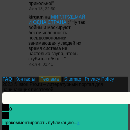
прикольно!
”
Июл 13, 22:50
kirgam
на
МИР,ТРУД,МАЙ
И ОДНА СТРАНА!
: “
Ну так
войны и маскируют
бессмысленность
псевдоэкономики,
занимающая у людей их
время система не
настолько глупа, чтобы
сгубить себя в…
”
Июл 4, 01:41
FAQ
|
Контакты
|
Реклама
|
Sitemap
|
Privacy Policy
2023 © IstoriiPro.ru – литературный портал для
начинающих писателей!
0
Прокомментировать публикацию...
x