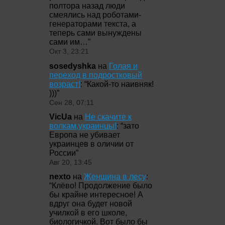
полтора назад люди
смеялись над роботами-
генераторами текста, а
теперь сами вынуждены
сами им…
”
Окт 3, 23:21
sosedyshka
на
Голая и
переход в подростковый
возраст!
: “
Какой-то наивняк!
)))
”
Сен 28, 07:11
VicUa
на
Не скачите к
волкам,украинцы!
: “
зато
Европа не убивает
украинцев в оличии от
России
”
Авг 20, 13:45
nexto
на
Женщина в лесу
:
“
Клёво! Продолжение было
бы крайне интересное! А
вдруг она будет новой
училкой в его школе,
биологичкой. Вот было бы