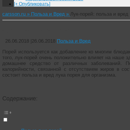
[+ Опубликовать]
carsson.ru »
Польза и Вред »
Лук-порей: польза и вред
Лук-порей: польза и вред
26.06.2018
|
26.06.2018
Польза и Вред
Порей используется как добавление ко многим блюда
того, лук-порей очень положительно влияет на наше з
домашнее средство от различных заболеваний. П
калорийности, связанной с отсутствием жиров в сос
состоит польза и вред лука порея для организма.
Содержание: