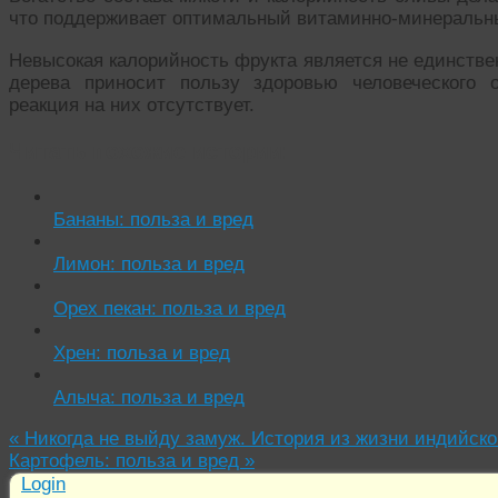
что поддерживает оптимальный витаминно-минеральн
Невысокая калорийность фрукта является не единстве
дерева приносит пользу здоровью человеческого о
реакция на них отсутствует.
Читать похожие истории:
Бананы: польза и вред
Лимон: польза и вред
Орех пекан: польза и вред
Хрен: польза и вред
Алыча: польза и вред
«
Никогда не выйду замуж. История из жизни индийск
Картофель: польза и вред
»
Login