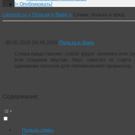
[+ Опубликовать]
carsson.ru »
Польза и Вред »
Слива: польза и вред
Слива: польза и вред
30.05.2018
|
30.05.2018
Польза и Вред
Слива представляет собой фрукт зеленого или си
или сладким вкусом. Вкус зависит от сорта
одинаково полезна для человеческого организма.
Содержание:
Польза сливы