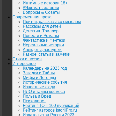
Интимные истории 18+
#Яжемать истории
Вопросы & Советы
Современная проза
Притчи, рассказы со смыслом
Рассказы для детей
Детектив, Триллер
Повести и Романы
Фантастика и Фэнтези
Нереальные истории
Анекдоты, частушки
Разное: статьи и заметки
Стихи и поэзия
Интересное
Календарь на 2023 год
Загадки и Тайны
Мифы и Легенды
Исторические события
Известные люди
НЛО и тайны космоса
Польза и Вред
Психология
Рейтинг ТОП-100 публикаций
Рейтинг авторов IstoriiPro.ru
Издательства России 2023