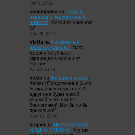
Окт 3, 23:21
sosedyshka
на
Голая и
переход в подростковый
возраст!
: “
Какой-то наивняк!
)))
”
Сен 28, 07:11
VicUa
на
Не скачите к
волкам,украинцы!
: “
зато
Европа не убивает
украинцев в оличии от
России
”
Авг 20, 13:45
nexto
на
Женщина в лесу
:
“
Клёво! Продолжение было
бы крайне интересное! А
вдруг она будет новой
училкой в его школе,
биологичкой. Вот было бы
прикольно!
”
Июл 13, 22:50
kirgam
на
МИР,ТРУД,МАЙ
И ОДНА СТРАНА!
: “
Ну так