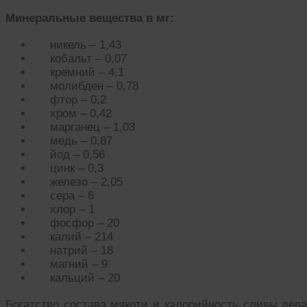
Минеральные вещества в мг:
никель – 1,43
кобальт – 0,07
кремний – 4,1
молибден – 0,78
фтор – 0,2
хром – 0,42
марганец – 1,03
медь – 0,87
йод – 0,56
цинк – 0,3
железо – 2,05
сера – 6
хлор – 1
фосфор – 20
калий – 214
натрий – 18
магний – 9
кальций – 20
Богатство состава мякоти и калорийность сливы дел