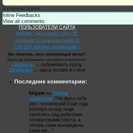
0
комментариев
Inline Feedbacks
View all comments
ПОЛЬЗОВАТЕЛИ САЙТА
Рейтинг писателей сайта 🏆
Активность пользователей 🚀
ТОП-100 рейтинг публикаций ⭐
Вы писатель, поэт, начинающий автор?
Ищете где опубликовать свои работы в интернете?!
carsson.ru
← публиковать прозу
StihiRu.pro
← здесь поэзия и стихи
Последние комментарии:
kirgam
на
Теперь
подросток!
: “
Ни фига себе
рост технологий! Ещё года
полтора назад люди
смеялись над роботами-
генераторами текста, а
теперь сами вынуждены
сами им…
”