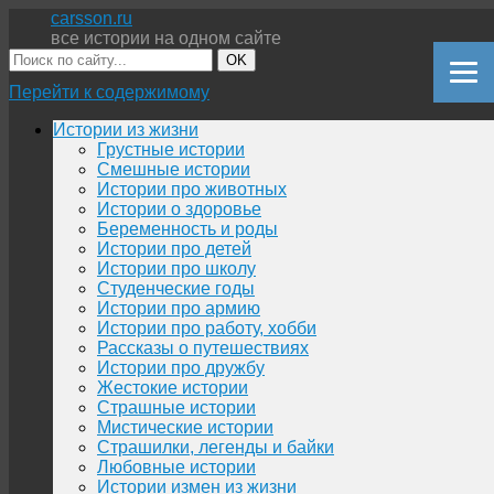
carsson.ru
все истории на одном сайте
OK
Перейти к содержимому
Истории из жизни
Грустные истории
Смешные истории
Истории про животных
Истории о здоровье
Беременность и роды
Истории про детей
Истории про школу
Студенческие годы
Истории про армию
Истории про работу, хобби
Рассказы о путешествиях
Истории про дружбу
Жестокие истории
Страшные истории
Мистические истории
Страшилки, легенды и байки
Любовные истории
Истории измен из жизни