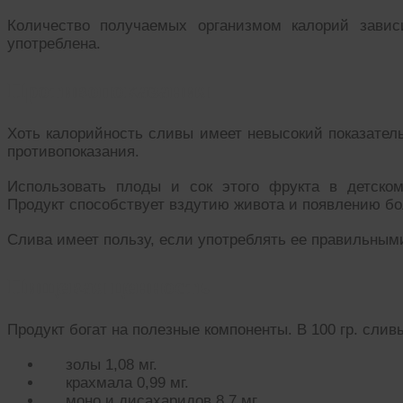
Количество получаемых организмом калорий зависи
употреблена.
Противопоказания
Хоть калорийность сливы имеет невысокий показатель
противопоказания.
Использовать плоды и сок этого фрукта в детско
Продукт способствует вздутию живота и появлению бо
Слива имеет пользу, если употреблять ее правильным
Пищевая ценность
Продукт богат на полезные компоненты. В 100 гр. слив
золы 1,08 мг.
крахмала 0,99 мг.
моно и дисахаридов 8,7 мг.