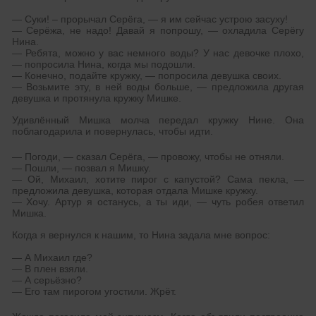
— Суки! – прорычал Серёга, — я им сейчас устрою засуху!
— Серёжа, не надо! Давай я попрошу, — охладила Серёгу
Нина.
— Ребята, можно у вас немного воды? У нас девочке плохо,
— попросила Нина, когда мы подошли.
— Конечно, подайте кружку, — попросила девушка своих.
— Возьмите эту, в ней воды больше, — предложила другая
девушка и протянула кружку Мишке.
Удивлённый Мишка молча передал кружку Нине. Она
поблагодарила и повернулась, чтобы идти.
— Погоди, — сказал Серёга, — провожу, чтобы не отняли.
— Пошли, — позвал я Мишку.
— Ой, Михаил, хотите пирог с капустой? Сама пекла, —
предложила девушка, которая отдала Мишке кружку.
— Хочу. Артур я останусь, а ты иди, — чуть робея ответил
Мишка.
Когда я вернулся к нашим, то Нина задала мне вопрос:
— А Михаил где?
— В плен взяли.
— А серьёзно?
— Его там пирогом угостили. Жрёт.