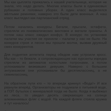
Мы как цыплята прижались к нашей учительнице, которая не
знала, что надо делать. Многие классы были в одинаковых
рубашках и головных уборах. А один класс выделялся
жёлтыми ремнями, наверно это были дети военных. А наш
класс выглядел как партизанский отряд.
Потом начались конкурсы. Бегали, прыгали, эстафета,
стреляли из пневматических винтовок и метали гранаты. А
потом наш класс ожидал конфуз. В конкурс по установке
палатки мы участия не приняли – палатки у нас не было. На
конкурсе строя и песни мы прошли молча, вызвав дружный
смех конкурентов.
Для поднятия аппетита перед обедом нам устроили кросс.
Мы как – то бежали, а сопровождающие нас курсанты изредка
стреляли из автоматов холостыми патронами, а потом
успокаивали визжавших девушек. Наверно с большим
энтузиазмом они успокаивали бы десятиклассниц, а не
семиклассниц.
На обратном пути кто – то впереди крикнул «Вода!» И все
рванули вперёд. Организаторы не подумали о питьевой воде,
а ПЭТ бутылок с минералкой тогда не было. Когда я выбежал
из леса, то увидел десять сверкающих на солнце
алюминиевых фляг с водой. На каждой фляге стояла кружка
и тут началось!