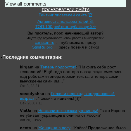
View all comments
ПОЛЬЗОВАТЕЛИ САЙТА
Рейтинг писателей сайта 🏆
Активность пользователей 🚀
ТОП-100 рейтинг публикаций ⭐
Вы писатель, поэт, начинающий автор?
Ищете где опубликовать свои работы в интернете?!
carsson.ru
← публиковать прозу
StihiRu.pro
← здесь поэзия и стихи
Последние комментарии:
kirgam
на
Теперь подросток!
: “
Ни фига себе рост
технологий! Ещё года полтора назад люди смеялись
над роботами-генераторами текста, а теперь сами
вынуждены сами им…
”
Окт 3, 23:21
sosedyshka
на
Голая и переход в подростковый
возраст!
: “
Какой-то наивняк! )))
”
Сен 28, 07:11
VicUa
на
Не скачите к волкам,украинцы!
: “
зато Европа
не убивает украинцев в оличии от России
”
Авг 20, 13:45
nexto
на
Женщина в лесу
: “
Клёво! Продолжение было