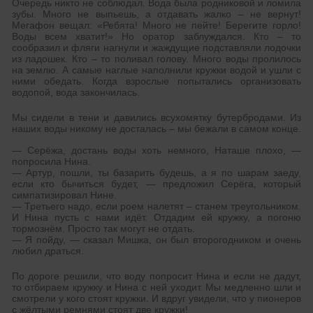
Очередь никто не соблюдал. Вода была родниковой и ломила
зубы. Много не выпьешь, а отдавать жалко – не вернут!
Мегафон вещал: «Ребята! Много не пейте! Берегите горло!
Воды всем хватит!» Но оратор заблуждался. Кто – то
сообразил и фляги нагнули и жаждущие подставляли лодочки
из ладошек. Кто – то поливал голову. Много воды пролилось
на землю. А самые наглые наполнили кружки водой и ушли с
ними обедать. Когда взрослые попытались организовать
водопой, вода закончилась.
Мы сидели в тени и давились всухомятку бутербродами. Из
наших воды никому не досталась – мы бежали в самом конце.
— Серёжа, достань воды хоть немного, Наташе плохо, —
попросила Нина.
— Артур, пошли, ты базарить будешь, а я по шарам заеду,
если кто бычиться будет, — предложил Серёга, который
симпатизировал Нине.
— Третьего надо, если роем налетят – станем треугольником.
И Нина пусть с нами идёт. Отдадим ей кружку, а погоню
тормознём. Просто так могут не отдать.
— Я пойду, — сказал Мишка, он был второгодником и очень
любил драться.
По дороге решили, что воду попросит Нина и если не дадут,
то отбираем кружку и Нина с ней уходит. Мы медленно шли и
смотрели у кого стоят кружки. И вдруг увидели, что у пионеров
с жёлтыми ремнями стоят две кружки!