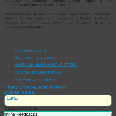
«Зарницу» остановили, пионера увезла скорая, а нас
пересчитали и увезли на автобусах.
Что интересно, на этой «Зарнице» образовались три пары:
Нина и Сергей; девушка с пирогами и Мишка; Натаха и
курсант. Все они потом поженились. А может быть пар
образовалось больше…
Читать похожие истории:
Снежная крепость
Как потерял друга и свою любовь
«ЗАПИСКИ ШКОЛЬНОГО УЧИТЕЛЯ»
Педагог с большой буквы А
Моя «бывшая» подруга
«
Как я стал радиолюбителем
Дурная голова
»
Login
0
комментариев
Inline Feedbacks