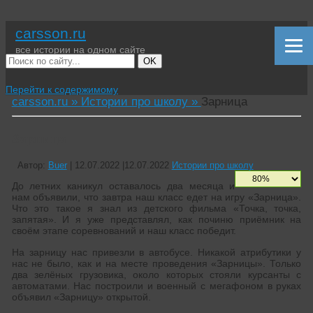
carsson.ru
все истории на одном сайте
OK
Перейти к содержимому
carsson.ru »
Истории про школу »
Зарница
Зарница
Автор:
Buer
|
12.07.2022
|
12.07.2022
Истории про школу
До летних каникул оставалось два месяца и
нам объявили, что завтра наш класс едет на игру «Зарница».
Что это такое я знал из детского фильма «Точка, точка,
запятая». И я уже представлял, как починю приёмник на
своём этапе соревнований и наш класс победит.
На зарницу нас привезли в автобусе. Никакой атрибутики у
нас не было, как и на месте проведения «Зарницы». Только
два зелёных грузовика, около которых стояли курсанты с
автоматами. Нас построили и военный с мегафоном в руках
объявил «Зарницу» открытой.