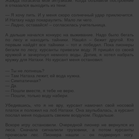
Жажда погасила мой энтузиазм. Когда объявили построение
я отказался выходить из тени:
— Я хочу пить. И у меня скоро солнечный удар приключится.
И Натаху надо покараулить. Мало ли чего.
— Ладно, оставайся! – согласилась учительница.
А дальше начался конкурс на выживание. Надо было бегать
по лесу и находить тайники. Нашёл – бежит другой. Кто
первым найдёт все тайники – тот и победил. Пока пионеры
бегали по лесу, курсанты привезли воду. Я пришёл со своей
кружкой и зачерпнул немного воды. Допив, я хотел набрать
кружку для Натахи. Но курсант меня остановил:
— Ты не лопнешь?
— Там Натаха лежит, ей вода нужна.
— Симпатичная?
— Да.
— Пошли вместе, я тебе не верю.
— Пошли, только воду набери.
Убедившись, что я не вру, курсант намочил свой носовой
платок и положил на лоб Натахи. Она заулыбалась, а курсант
послал меня подышать свежим воздухом. Подальше.
Вскоре игру остановили. Очередной пионер не вернулся из
леса. Сначала сигналили грузовики, а потом курсанты
прочесали лес. Пионера нашли – он подвернул ногу.