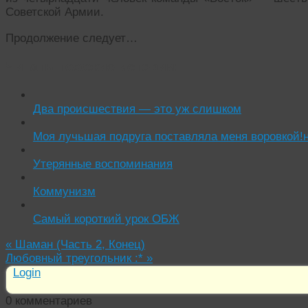
Советской Армии.
Продолжение следует…
Читать похожие истории:
Два происшествия — это уж слишком
Моя лучьшая подруга поставляла меня воровкой!н
Утерянные воспоминания
Коммунизм
Самый короткий урок ОБЖ
«
Шаман (Часть 2, Конец)
Любовный треугольник :*
»
Login
0
комментариев