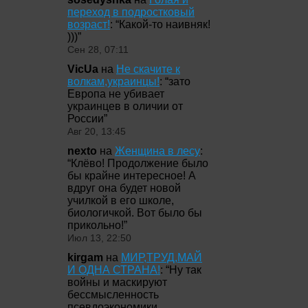
переход в подростковый
возраст!
: “
Какой-то наивняк!
)))
”
Сен 28, 07:11
VicUa
на
Не скачите к
волкам,украинцы!
: “
зато
Европа не убивает
украинцев в оличии от
России
”
Авг 20, 13:45
nexto
на
Женщина в лесу
:
“
Клёво! Продолжение было
бы крайне интересное! А
вдруг она будет новой
училкой в его школе,
биологичкой. Вот было бы
прикольно!
”
Июл 13, 22:50
kirgam
на
МИР,ТРУД,МАЙ
И ОДНА СТРАНА!
: “
Ну так
войны и маскируют
бессмысленность
псевдоэкономики,