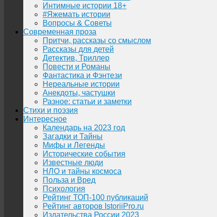
Интимные истории 18+
#Яжемать истории
Вопросы & Советы
Современная проза
Притчи, рассказы со смыслом
Рассказы для детей
Детектив, Триллер
Повести и Романы
Фантастика и Фэнтези
Нереальные истории
Анекдоты, частушки
Разное: статьи и заметки
Стихи и поэзия
Интересное
Календарь на 2023 год
Загадки и Тайны
Мифы и Легенды
Исторические события
Известные люди
НЛО и тайны космоса
Польза и Вред
Психология
Рейтинг ТОП-100 публикаций
Рейтинг авторов IstoriiPro.ru
Издательства России 2023