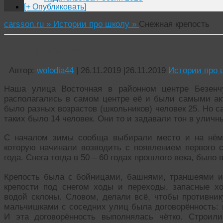
[+ Опубликовать]
carsson.ru »
Истории про школу »
Снежная крепость
Снежная крепость
Автор:
wolodia44
|
26.11.2019
|
26.11.2019
Истории про 
Наша улица Восточная в районном центре Безенч
располагались в самом центре её и были самыми ак
было разных возрастов (школьников) человек 25. Но 
таких было 14 человек. Они то и задавали тон в уличн
С началом зимы сообща выбирали место и на нём
которую начинали возводить с появлением первого с
года. Снега тогда в 50 – 60 годах прошлого века, было
Крепость была с бойницами, башнями, траншеями и
крепости под снегом ходы и переходы, запасные х
водой склоны. Словом, делали всё, чтобы противник
мальчишками с соседних улиц была договорённость: к
И эта договорённость выполнялась чётко. Строил