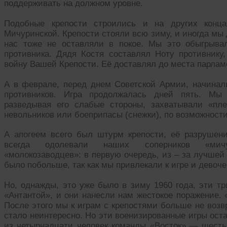
поддерживать на должном уровне.
Подобные крепости строились и на других конц
Мичуринской. Крепости стояли всю зиму, и иногда мы 
нас тоже не оставляли в покое. Мы это обыгрывал
противника. Дядя Костя составлял Ноту противнику,
войну Вашей Крепости. Её доставлял до места парламе
А в феврале, перед днем Советской Армии, начинал
противников. Игра продолжалась дней пять. Мы 
разведывая его слабые стороны, захватывали «пл
невольников или боеприпасы (снежки), по возможност
А апогеем всего был штурм крепости, её разрушен
всегда одолевали наших соперников «мичур
«молокозаводцев»: в первую очередь, из – за лучшей 
было побольше, так как мы привлекали к игре и девоче
Но, однажды, это уже было в зиму 1960 года, эти т
«Антантой», и они нанесли нам жестокое поражение.
После этого мы к играм с крепостями больше не возв
стало неинтересно. Но эти военизированные игры ост
из четырнадцати человек команды «Восток» — шесть