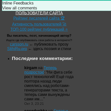
Inline Feedbacks
View all comments
ПОЛЬЗОВАТЕЛИ САЙТА
Рейтинг писателей сайта 🏆
Активность пользователей 🚀
ТОП-100 рейтинг публикаций ⭐
Вы писатель, поэт, начинающий автор?
Ищете где опубликовать свои работы в интернете?!
carsson.ru
← публиковать прозу
StihiRu.pro
← здесь поэзия и стихи
Последние комментарии:
kirgam
на
Теперь
подросток!
: “
Ни фига себе
рост технологий! Ещё года
полтора назад люди
смеялись над роботами-
генераторами текста, а
теперь сами вынуждены
сами им…
”
Окт 3, 23:21
sosedyshka
на
Голая и