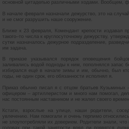
основной цитаделью различными ходами. Вообщем, ф
В начале февраля назначали дежурство, это на случай
и не смог разрушить наше сооружение.
Ближе к 23 февраля, Комендант крепости издавал пр
такого–то числа к круглосуточному дежурству, утверж
сутки назначалось дежурное подразделение, разведчи
им задача.
В приказе указывался порядок оповещения бойцо
заливались водой подходы к ним, пополнялся запас б
избирался ещё в начале зимы и им, обычно, был кто
годы, не один срок, его обязанности исполнял я.
Приказ обычно писал я с отцом братьев Кузьминых
офицером – артиллеристом и много нам помогал, де
нас постоянным наставником и не жалел своего времен
Кстати, взрослые на улице, наши родители, сос
увлечению. Нам помогали и очень терпимо относилис
не злоупотребляли их доверием. Родители знали, что 
головах при такой занятости вряд ли появятся дурн