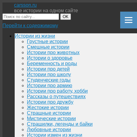
carsson.ru
все истории на одном сайте
OK
Перейти к содержимому
Истории из жизни
Грустные истории
Смешные истории
Истории про животных
Истории о здоровье
Беременность и роды
Истории про детей
Истории про школу
Студенческие годы
Истории про армию
Истории про работу, хобби
Рассказы о путешествиях
Истории про дружбу
Жестокие истории
Страшные истории
Мистические истории
Страшилки, легенды и байки
Любовные истории
Истории измен из жизни