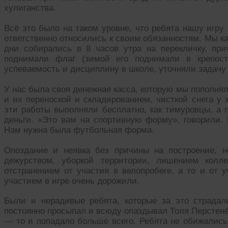
хулиганства.
Всё это было на таком уровне, что ребята нашу игру
ответственно относились к своим обязанностям. Мы к
дни собирались в 8 часов утра на перекличку, пр
поднимали флаг (зимой его поднимали в крепост
успеваемость и дисциплину в школе, уточняли задачу
У нас была своя денежная касса, которую мы пополня
и их переноской и складированием, чисткой снега у
эти работы выполняли бесплатно, как тимуровцы, а 
деньги. «Это вам на спортивную форму», говорили. 
Нам нужна была футбольная форма.
Опоздание и неявка без причины на построение, н
дежурством, уборкой территории, лишением колле
отстранением от участия в велопробеге, а то и от 
участием в игре очень дорожили.
Были и нерадивые ребята, которые за это страда
постоянно просыпал и всюду опаздывал Толя Перстен
— то и попадало больше всего. Ребята не обижались