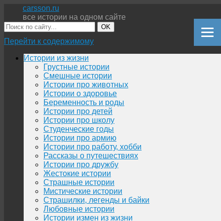
carsson.ru
все истории на одном сайте
OK
Перейти к содержимому
Истории из жизни
Грустные истории
Смешные истории
Истории про животных
Истории о здоровье
Беременность и роды
Истории про детей
Истории про школу
Студенческие годы
Истории про армию
Истории про работу, хобби
Рассказы о путешествиях
Истории про дружбу
Жестокие истории
Страшные истории
Мистические истории
Страшилки, легенды и байки
Любовные истории
Истории измен из жизни