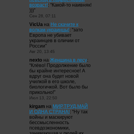
возраст!
: “
Какой-то наивняк!
)))
”
Сен 28, 07:11
VicUa
на
Не скачите к
волкам,украинцы!
: “
зато
Европа не убивает
украинцев в оличии от
России
”
Авг 20, 13:45
nexto
на
Женщина в лесу
:
“
Клёво! Продолжение было
бы крайне интересное! А
вдруг она будет новой
училкой в его школе,
биологичкой. Вот было бы
прикольно!
”
Июл 13, 22:50
kirgam
на
МИР,ТРУД,МАЙ
И ОДНА СТРАНА!
: “
Ну так
войны и маскируют
бессмысленность
псевдоэкономики,
занимающая у людей их