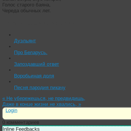
Голос старого баяна,
Череда обычных лет.
Читать похожие истории:
Дуэльянт
Про Беларусь.
Запоздавший ответ
Воробьиная доля
Песня пародия пикачу
«
Не убережешься, не предвидишь,
Даже в конце жизни не хвались,
»
Login
0
комментариев
Inline Feedbacks