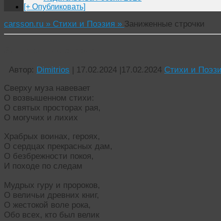
[+ Опубликовать]
carsson.ru »
Стихи и Поэзия »
Заниженные строчки
Заниженные строчки
Автор:
Dimitrios
|
17.02.2024
|
17.02.2024
Стихи и Поэз
Сверху муза навевает
О возвышенном стихи:
О святых просторах рая,
О могучих и лихих
Храбрых воинах, героях,
О сердцах прекрасных дам,
О безбрежности покоя,
И походе по следам
Мудрых гуру и пророков,
О величьи древних книг,
О жестокой воле рока,
Обо всех, кто был велик