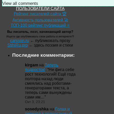
View all comments
ПОЛЬЗОВАТЕЛИ САЙТА
Рейтинг писателей сайта 🏆
Активность пользователей 🚀
ТОП-100 рейтинг публикаций ⭐
Вы писатель, поэт, начинающий автор?
Ищете где опубликовать свои работы в интернете?!
carsson.ru
← публиковать прозу
StihiRu.pro
← здесь поэзия и стихи
Последние комментарии:
kirgam
на
Теперь
подросток!
: “
Ни фига себе
рост технологий! Ещё года
полтора назад люди
смеялись над роботами-
генераторами текста, а
теперь сами вынуждены
сами им…
”
Окт 3, 23:21
sosedyshka
на
Голая и
переход в подростковый