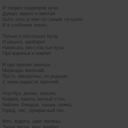
И творил шедевров кучи,
Думал, верил и мечтал
Быть хоть в чём-то самым лучшим
И в учебники попал.
Только я послушал музу
И решил, наоборот,
Написать про счастье пуза,
Про варенье и компот
И про прочие земные
Мириады мелочей.
Пусть невзрачны, но родные.
С ними радости прочней.
Ноутбук, диван, окошко,
Коврик, лампа, милый стол,
Чайник, блюдце, чашка, ложка,
Город, лес, прекрасный гол,
Мяч, ворота, цвет поляны,
Запах ветра, вкус конфет,