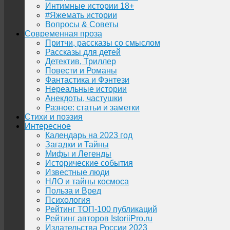
Интимные истории 18+
#Яжемать истории
Вопросы & Советы
Современная проза
Притчи, рассказы со смыслом
Рассказы для детей
Детектив, Триллер
Повести и Романы
Фантастика и Фэнтези
Нереальные истории
Анекдоты, частушки
Разное: статьи и заметки
Стихи и поэзия
Интересное
Календарь на 2023 год
Загадки и Тайны
Мифы и Легенды
Исторические события
Известные люди
НЛО и тайны космоса
Польза и Вред
Психология
Рейтинг ТОП-100 публикаций
Рейтинг авторов IstoriiPro.ru
Издательства России 2023