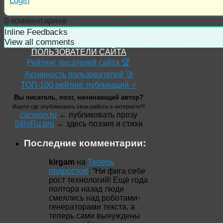
Login
0
комментариев
Inline Feedbacks
View all comments
ПОЛЬЗОВАТЕЛИ САЙТА
Рейтинг писателей сайта 🏆
Активность пользователей 🚀
ТОП-100 рейтинг публикаций ⭐
Вы писатель, поэт, начинающий автор?
Ищете где опубликовать свои работы в интернете?!
carsson.ru
← публиковать прозу
StihiRu.pro
← здесь поэзия и стихи
Последние комментарии:
kirgam
на
Теперь
подросток!
: “
Ни фига себе
рост технологий! Ещё года
полтора назад люди
смеялись над роботами-
генераторами текста, а
теперь сами вынуждены