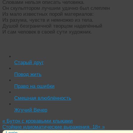
Словами нельзя описать человека.
Он скульптором лучшим удачно был слеплен
Из мало известных порой материалов:
Из разума, чувств и немножко из тела.
Душой безграничной творцом наделённый
И сам человек в своей сути художник.
Читать похожие истории:
Старый друг
Повод жить
Право на ошибки
Смешная влюблённость
Жгучий Вечер
«
Бутон с кровавыми клыками
Стойкие идиоматические выражения. 18+
»