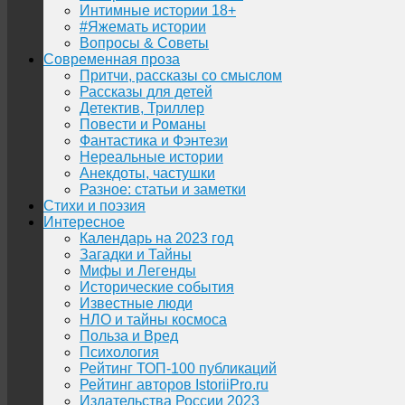
Интимные истории 18+
#Яжемать истории
Вопросы & Советы
Современная проза
Притчи, рассказы со смыслом
Рассказы для детей
Детектив, Триллер
Повести и Романы
Фантастика и Фэнтези
Нереальные истории
Анекдоты, частушки
Разное: статьи и заметки
Стихи и поэзия
Интересное
Календарь на 2023 год
Загадки и Тайны
Мифы и Легенды
Исторические события
Известные люди
НЛО и тайны космоса
Польза и Вред
Психология
Рейтинг ТОП-100 публикаций
Рейтинг авторов IstoriiPro.ru
Издательства России 2023