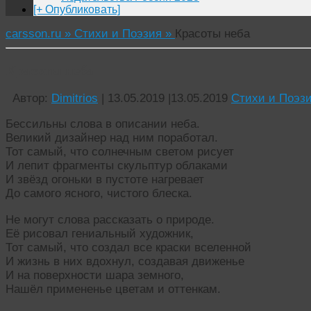
[+ Опубликовать]
carsson.ru »
Стихи и Поэзия »
Красоты неба
Красоты неба
Автор:
Dimitrios
|
13.05.2019
|
13.05.2019
Стихи и Поэз
Бессильны слова в описании неба.
Великий дизайнер над ним поработал.
Тот самый, что солнечным светом рисует
И лепит фрагменты скульптур облаками
И звёзд огоньки в пустоте нагревает
До самого ясного, чистого блеска.
Не могут слова рассказать о природе.
Её рисовал гениальный художник,
Тот самый, что создал все краски вселенной
И жизнь в них вдохнул, создавая движенье
И на поверхности шара земного,
Нашёл примененье цветам и оттенкам.