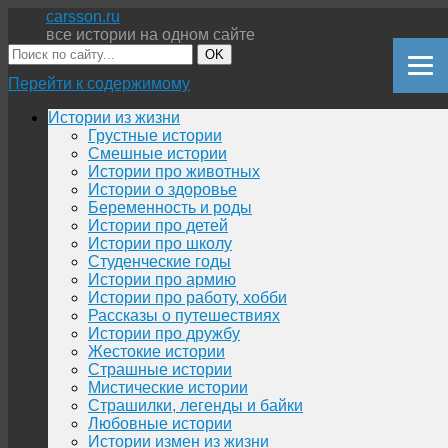
carsson.ru
все истории на одном сайте
OK
Перейти к содержимому
Истории из жизни
Грустные истории
Смешные истории
Истории про животных
Истории о здоровье
Беременность и роды
Истории про детей
Истории про школу
Студенческие годы
Истории про армию
Истории про работу, хобби
Рассказы о путешествиях
Истории про дружбу
Жестокие истории
Страшные истории
Мистические истории
Страшилки, легенды и байки
Любовные истории
Истории измен из жизни