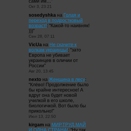
сами им…
”
Окт 3, 23:21
sosedyshka
на
Голая и
переход в подростковый
возраст!
: “
Какой-то наивняк!
)))
”
Сен 28, 07:11
VicUa
на
Не скачите к
волкам,украинцы!
: “
зато
Европа не убивает
украинцев в оличии от
России
”
Авг 20, 13:45
nexto
на
Женщина в лесу
:
“
Клёво! Продолжение было
бы крайне интересное! А
вдруг она будет новой
училкой в его школе,
биологичкой. Вот было бы
прикольно!
”
Июл 13, 22:50
kirgam
на
МИР,ТРУД,МАЙ
И ОДНА СТРАНА!
: “
Ну так