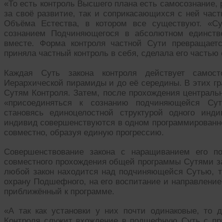
«То есть контроль Высшего плана есть самосознание, 
за своё развитие, так и соприкасающихся с ней част
Объёма Естества, в котором все существуют. «Су
сознанием Подчиняющегося в абсолютном единств
вместе. Форма контроля частной Сути превращаетс
приняла частный контроль в себя, сделала его частью 
Каждая Суть закона контроля действует самост
Иерархической пирамиды и до её середины. В этих г
Сутям Контроля. Затем, после прохождения центральн
«присоединяться к сознанию подчиняющейся Сут
становясь единоцелостной структурой одного инд
индивид совершенствуются в одном программированно
совместно, образуя единую прогрессию.
Совершенствование закона с наращиванием его п
совместного прохождения общей программы Сутями за
любой закон находится над подчиняющейся Сутью, то
охрану Подшефного, на его воспитание и направление
приближённый к программе.
«А так как установки у них почти одинаковые, то
Контроля служит вхождение в подшефную Суть с пр