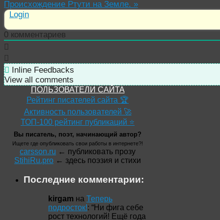
Происхождение Ртути на Земле.
»
Login
0
комментариев
Inline Feedbacks
View all comments
ПОЛЬЗОВАТЕЛИ САЙТА
Рейтинг писателей сайта 🏆
Активность пользователей 🚀
ТОП-100 рейтинг публикаций ⭐
Вы писатель, поэт, начинающий автор?
Ищете где опубликовать свои работы в интернете?!
carsson.ru
← публиковать прозу
StihiRu.pro
← здесь поэзия и стихи
Последние комментарии:
kirgam
на
Теперь
подросток!
: “
Ни фига себе
рост технологий! Ещё года