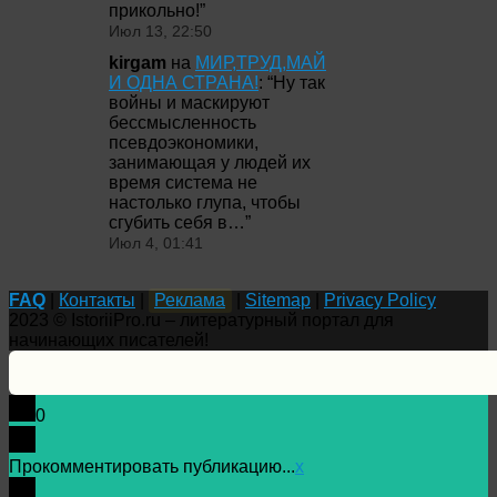
прикольно!
”
Июл 13, 22:50
kirgam
на
МИР,ТРУД,МАЙ
И ОДНА СТРАНА!
: “
Ну так
войны и маскируют
бессмысленность
псевдоэкономики,
занимающая у людей их
время система не
настолько глупа, чтобы
сгубить себя в…
”
Июл 4, 01:41
FAQ
|
Контакты
|
Реклама
|
Sitemap
|
Privacy Policy
2023 © IstoriiPro.ru – литературный портал для
начинающих писателей!
0
Прокомментировать публикацию...
x