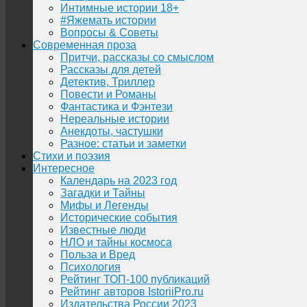
Интимные истории 18+
#Яжемать истории
Вопросы & Советы
Современная проза
Притчи, рассказы со смыслом
Рассказы для детей
Детектив, Триллер
Повести и Романы
Фантастика и Фэнтези
Нереальные истории
Анекдоты, частушки
Разное: статьи и заметки
Стихи и поэзия
Интересное
Календарь на 2023 год
Загадки и Тайны
Мифы и Легенды
Исторические события
Известные люди
НЛО и тайны космоса
Польза и Вред
Психология
Рейтинг ТОП-100 публикаций
Рейтинг авторов IstoriiPro.ru
Издательства России 2023