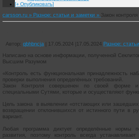
[+ Опубликовать]
carsson.ru »
Разное: статьи и заметки »
Закон контроля
Закон контроля
Автор:
qbhbncja
|
17.05.2024
|
17.05.2024
Разное: стать
Написано на основе информации, полученной Секлитово
Высшим Разумом
«Контроль есть функциональная принадлежность на
проверки выполнения определённых требований.
Закон Контроля совершенен по своей форме и
специальными Сутями, которые и осуществляют функц
Цель закона в выявлении «отстающих или зашедших в
возвращении отклонившихся от истинного пути в р
вариант.
Любая программа диктует определённые нормы по
развития, поэтому контроль всегда устанавлива