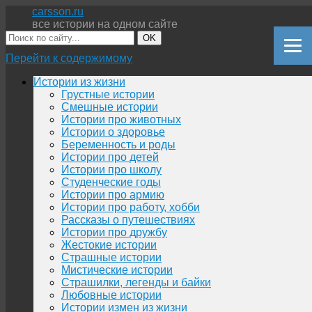
carsson.ru
все истории на одном сайте
OK
Перейти к содержимому
Истории из жизни
Грустные истории
Смешные истории
Истории про животных
Истории о здоровье
Беременность и роды
Истории про детей
Истории про школу
Студенческие годы
Истории про армию
Истории про работу, хобби
Рассказы о путешествиях
Истории про дружбу
Жестокие истории
Страшные истории
Мистические истории
Страшилки, легенды и байки
Любовные истории
Истории измен из жизни