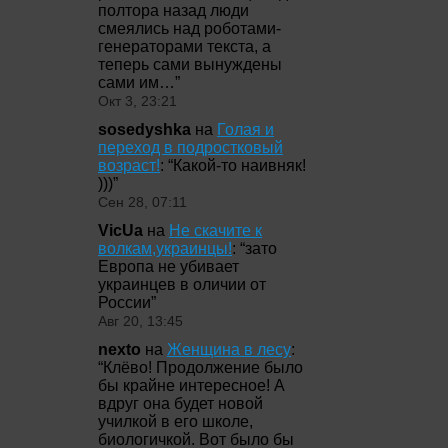
полтора назад люди
смеялись над роботами-
генераторами текста, а
теперь сами вынуждены
сами им…
”
Окт 3, 23:21
sosedyshka
на
Голая и
переход в подростковый
возраст!
: “
Какой-то наивняк!
)))
”
Сен 28, 07:11
VicUa
на
Не скачите к
волкам,украинцы!
: “
зато
Европа не убивает
украинцев в оличии от
России
”
Авг 20, 13:45
nexto
на
Женщина в лесу
:
“
Клёво! Продолжение было
бы крайне интересное! А
вдруг она будет новой
училкой в его школе,
биологичкой. Вот было бы