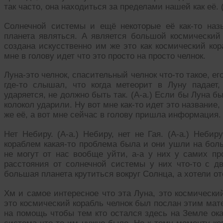
так часто, она находиться за пределами нашей как её.
Солнечной системы и ещё некоторые её как-то наз
планета являться. А является большой космический 
создана искусственно им же это как космический кор
мне в голову идет что это просто на просто челнок.
Луна-это челнок, спасительный челнок что-то такое, ег
где-то слышал, что когда метеорит в Луну падает, 
ударяется, не должно быть так. (А-а.) Если бы Луна бы
колокол ударили. Ну вот мне как-то идет это название, 
же её, а вот мне сейчас в голову пришла информация. 
Нет Небиру. (А-а.) Небиру, нет не Гая. (А-а.) Неби
кораблем какая-то проблема была и они ушли на бол
не могут от нас вообще уйти, а-а у них у самих пр
расстояния от солнечной системы у них что-то с дв
большая планета крутиться вокруг Солнца, а хотели о
Хм и самое интересное что эта Луна, это космически
это космический корабль челнок был послан этим мат
на помощь чтобы тем кто остался здесь на Земле ок