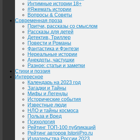
Интимные истории 18+
#Яжемать истории
Вопросы & Советы
Современная проза
Притчи, рассказы со смыслом
Рассказы для детей
Детектив, Триллер
Повести и Романы
Фантастика и Фэнтези
Нереальные истории
Анекдоты, частушки
Разное: статьи и заметки
Стихи и поэзия
Интересное
Календарь на 2023 год
Загадки и Тайны
Мифы и Легенды
Исторические события
Известные люди
НЛО и тайны космоса
Польза и Вред
Психология
Рейтинг ТОП-100 публикаций
Рейтинг авторов IstoriiPro.ru
Издательства России 2023