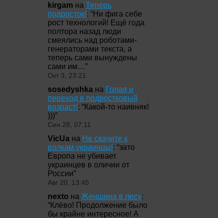
kirgam
на
Теперь
подросток!
: “
Ни фига себе
рост технологий! Ещё года
полтора назад люди
смеялись над роботами-
генераторами текста, а
теперь сами вынуждены
сами им…
”
Окт 3, 23:21
sosedyshka
на
Голая и
переход в подростковый
возраст!
: “
Какой-то наивняк!
)))
”
Сен 28, 07:11
VicUa
на
Не скачите к
волкам,украинцы!
: “
зато
Европа не убивает
украинцев в оличии от
России
”
Авг 20, 13:45
nexto
на
Женщина в лесу
:
“
Клёво! Продолжение было
бы крайне интересное! А