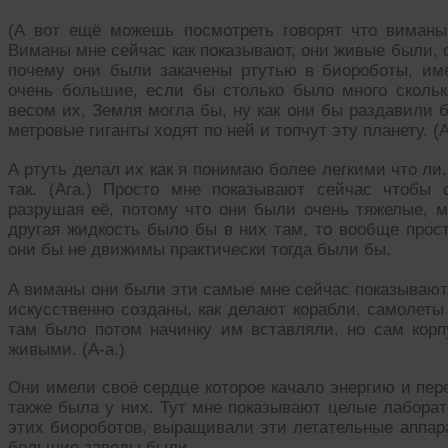
(А вот ещё можешь посмотреть говорят что виманы 
Виманы мне сейчас как показывают, они живые были, 
почему они были закачены ртутью в биороботы, име
очень большие, если бы столько было много сколь
весом их, Земля могла бы, ну как они бы раздавили
метровые гиганты ходят по ней и топчут эту планету. (А
А ртуть делал их как я понимаю более легкими что ли,
так. (Ага.) Просто мне показывают сейчас чтобы 
разрушая её, потому что они были очень тяжелые, мн
другая жидкость было бы в них там, то вообще прос
они бы не движимы практически тогда были бы.
А виманы они были эти самые мне сейчас показывают
искусственно созданы, как делают корабли, самолеты
там было потом начинку им вставляли, но сам кор
живыми. (А-а.)
Они имели своё сердце которое качало энергию и пер
также была у них. Тут мне показывают целые лабора
этих биороботов, выращивали эти летательные аппар
большие заводы были.