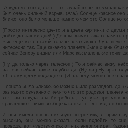
(А куда-же оно делось это случайно не потухшая какая
был очень сильный взрыв. (Ага.) Солнце красное оно
ближе, оно было меньше намного чем это Солнце котор
(Просто интересно где-то я видела картинки с двумя 
дойти до наших дней.) Дошли значит как-то память пр
Был ещё месяц какой-то мне показывают Луна и месяц
интересно так. Еще какая-то планета была очень близк
сейчас Венеру видим или Марс как маленькие точки да
(Ну да только через телескоп.) То я сейчас вижу небо
нас оно сейчас какое голубое да. (Ну да.) Ну ярко го
к белому цвету подходило. (И планету можно было разг
Планета была близко, её можно было разглядеть да. (
раз как-то связанно с чем-то что это родовая планета 
кто там откуда эти биороботы, тут уже про челове
сравнению с ними вообще карлики, те выглядели были
И они имели очень сильную энергетику, я прямо ч
высокие, они можно сказать, если подойти то они
провода, вот чувствую как от них энергия идет. Какая-