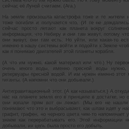
система что-то им нужно было. Но к тому моменту ког
сейчас её Луной считаем. (Ага.)
На земле произошла катастрофа тоже и те жители 
тоже погибли и получается что. (И те не дождалис
сейчас просто летают как планета вокруг солнеч
информация, что Небиру и они там живут, потому что
они живут, они там есть. Но уйти, или какая-то ес
именно в нашу системы войти и подойти к Земле чтоб
как я понимаю двигателей этой планеты корабля.
(А что им нужно, какой материал или что.) Ну перво
очень много воды, именно пресной воды нужно, 
резервуары пресной водой. И им нужен именно этот
гиганты. (А напомни что они добывали.)
Антигравитационный этот. (А как называться.) А откуда
нас на планете земля его в принципе в достатке, но о
они копали прям вот он лежал. (Мы его не нашли 
понимают что это и выбрасывают, как шлам идет у нас,
графит, графен, но черного цвета чем-то напоминает у
знаем как перерабатывать его. Этой информации н
добывали, их цель была просто его добыть.