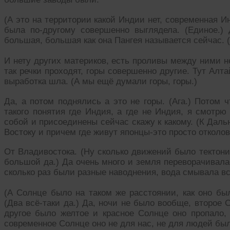
(А это на территории какой Индии нет, современная И
была по-другому совершенно выглядела. (Единое.)
большая, большая как она Пангея называется сейчас. (
И нету других материков, есть проливы между ними 
так речки проходят, горы совершенно другие. Тут Алта
выработка шла. (А мы ещё думали горы, горы.)
Да, а потом поднялись а это не горы. (Ага.) Потом 
такого понятия где Индия, а где не Индия, я смотр
собой и присоединены сейчас скажу к какому. (К Даль
Востоку и причем где живут японцы-это просто отколов
От Владивостока. (Ну сколько движений было тектони
большой да.) Да очень много и земля переворачивалас
сколько раз были разные наводнения, вода смывала вс
(А Солнце было на таком же расстоянии, как оно бы
(Два всё-таки да.) Да, ночи не было вообще, второе 
другое было желтое и красное Солнце оно пропало, 
современное Солнце оно не для нас, не для людей бы