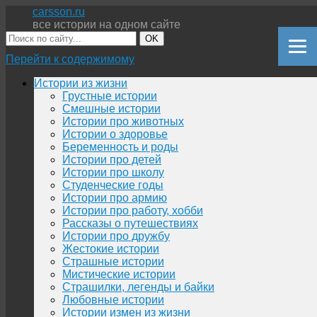
carsson.ru
все истории на одном сайте
OK
Перейти к содержимому
Истории из жизни
Грустные истории
Смешные истории
Истории про животных
Истории о здоровье
Беременность и роды
Истории про детей
Истории про школу
Студенческие годы
Истории про армию
Истории про работу, хобби
Рассказы о путешествиях
Истории про дружбу
Жестокие истории
Страшные истории
Мистические истории
Страшилки, легенды и байки
Любовные истории
Истории измен из жизни