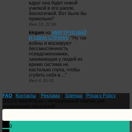
вдруг она будет новой
училкой в его школе,
биологичкой. Вот было бы
прикольно!
”
Июл 13, 22:50
kirgam
на
МИР,ТРУД,МАЙ
И ОДНА СТРАНА!
: “
Ну так
войны и маскируют
бессмысленность
псевдоэкономики,
занимающая у людей их
время система не
настолько глупа, чтобы
сгубить себя в…
”
Июл 4, 01:41
FAQ
|
Контакты
|
Реклама
|
Sitemap
|
Privacy Policy
2023 © IstoriiPro.ru – литературный портал для
начинающих писателей!
0