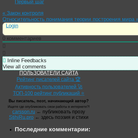
Первый шаг
«
Закон контроля
Относительность понимания теории построения мира
Login
0
комментариев
Inline Feedbacks
View all comments
ПОЛЬЗОВАТЕЛИ САЙТА
Рейтинг писателей сайта 🏆
Активность пользователей 🚀
ТОП-100 рейтинг публикаций ⭐
Вы писатель, поэт, начинающий автор?
Ищете где опубликовать свои работы в интернете?!
carsson.ru
← публиковать прозу
StihiRu.pro
← здесь поэзия и стихи
Последние комментарии: