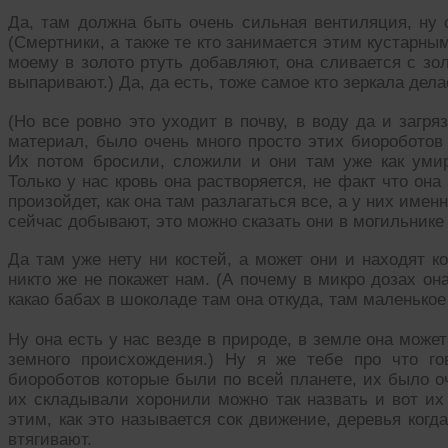
Да, там должна быть очень сильная вентиляция, ну 
(Смертники, а также те кто занимается этим кустарны
моему в золото ртуть добавляют, она сливается с зо
выпаривают.) Да, да есть, тоже самое кто зеркала дела
(Но все ровно это уходит в почву, в воду да и загряз
материал, было очень много просто этих биороботов 
Их потом бросили, сложили и они там уже как умир
Только у нас кровь она растворяется, не факт что он
произойдет, как она там разлагаться все, а у них именн
сейчас добывают, это можно сказать они в могильнике 
Да там уже нету ни костей, а может они и находят ко
никто же не покажет нам. (А почему в микро дозах он
какао бабах в шоколаде там она откуда, там маленькое 
Ну она есть у нас везде в природе, в земле она может
земного происхождения.) Ну я же тебе про что го
биороботов которые были по всей планете, их было о
их складывали хоронили можно так назвать и вот их 
этим, как это называется сок движение, деревья когд
втягивают.