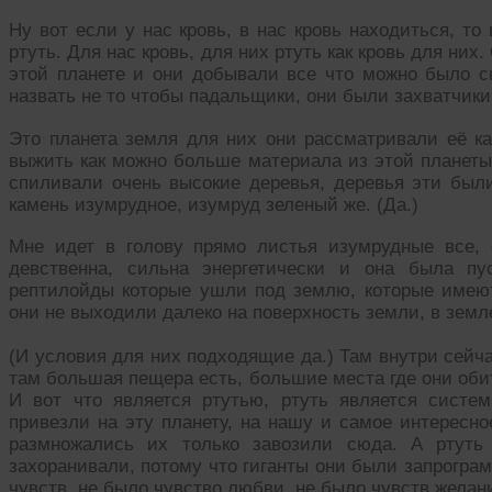
Ну вот если у нас кровь, в нас кровь находиться, то
ртуть. Для нас кровь, для них ртуть как кровь для них
этой планете и они добывали все что можно было сн
назвать не то чтобы падальщики, они были захватчики
Это планета земля для них они рассматривали её ка
выжить как можно больше материала из этой планеты
спиливали очень высокие деревья, деревья эти были
камень изумрудное, изумруд зеленый же. (Да.)
Мне идет в голову прямо листья изумрудные все, 
девственна, сильна энергетически и она была п
рептилойды которые ушли под землю, которые имеют
они не выходили далеко на поверхность земли, в земл
(И условия для них подходящие да.) Там внутри сейча
там большая пещера есть, большие места где они обит
И вот что является ртутью, ртуть является систем
привезли на эту планету, на нашу и самое интересно
размножались их только завозили сюда. А ртуть
захоранивали, потому что гиганты они были запрограм
чувств, не было чувство любви, не было чувств желаний