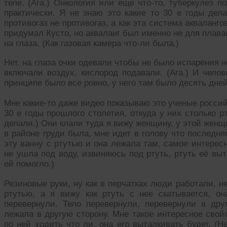
теле. (Ага.) Онкология или еще что-то, туберкулез 
практически. Я не знаю это какие то 30 е годы дела
противогаз не противогаз, а как эта система акваланго
придумал Кусто, но акваланг был именно не для плава
на глаза. (Как газовая камера что-ли была.)
Нет, на глаза очки одевали чтобы не было испарения н
включали воздух, кислород подавали. (Ага.) И челов
принципе было все ровно, у него там было десять дней
Мне какие-то даже видео показываю это ученые россий
30 е годы прошлого столетия, откуда у них столько р
делали.) Они клали туда я вижу женщину, у этой женщ
в районе груди была, мне идет в голову что последня
эту ванну с ртутью и она лежала там, самое интересн
не ушла под воду, извиняюсь под ртуть, ртуть её вы
ей помогло.)
Резиновые руки, ну как в перчатках люди работали, 
ртутью, а я вижу как ртуть с нее скатывается, о
перевернули. Тело перевернули, перевернули в дру
лежала в другую сторону. Мне такое интересное свой
по ней ходить что ли, она его выталкивать будет. (Н