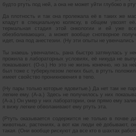
будто ртуть под ней, а она не может уйти глубоко в рт
Да плотность и так она пролежала её в таких же м
кладут в специальную коляску, в общем увозят её
термальная стадия этой онкологии и ей уже все
обезболивающих, а может вообще снотворное получ
идет, она под анестезии. (Ну эти опыты не увенчались
Ты знаешь увенчались, рана быстро затянулась у не
прожила в лабораторных условиях, её никуда не выпу
показывают. (О-о.) Но это не жизнь конечно, но за 
был тоже с туберкулезом легких был, в ртуть положили
имеет свойство проникновения в тело.
(Ну пары только которые ядовитые.) Да нет там не па
легкие ему. (А-а.) Здесь не получилось у них показыв
(А-а.) Он умер у них лаборатории, они прямо ему залив
я вижу легкие обволакивают ему ртуть эта.
(Ртуть оказывается содержится не только в почве да
животных, растениях, а вот как люди её добывают, о
такая. (Они вообще рискуют да все кто в шахтах работ