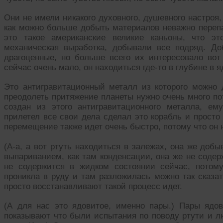
Они не имели никакого духовного, душевного настроя
как можно больше добыть материалов неважно переп
это такое американские великие каньоны, что э
механическая выработка, добывали все подряд. Д
драгоценные, но больше всего их интересовало вот
сейчас очень мало, он находиться где-то в глубине в я
Это антигравитационный металл из которого можно 
преодолеть притяжение планеты нужно очень много пот
создан из этого антигравитационного металла, ем
прилетел все свои дела сделал это корабль и просто
перемещение также идет очень быстро, потому что он н
(А-а, а вот ртуть находиться в залежах, она же добы
выпариванием, как там конденсации, она же не содер
не содержится в жидком состоянии сейчас, потом
проникла в руду и там разложилась можно так сказат
просто восстанавливают такой процесс идет.
(А для нас это ядовитое, именно пары.) Пары ядо
показывают что были испытания по поводу ртути и л