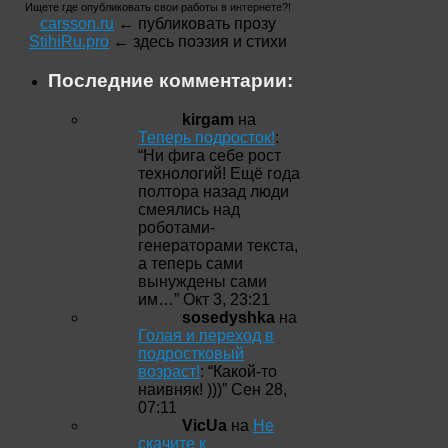
Ищете где опубликовать свои работы в интернете?!
carsson.ru
← публиковать прозу
StihiRu.pro
← здесь поэзия и стихи
Последние комментарии:
kirgam
на
Теперь подросток!
:
“
Ни фига себе рост
технологий! Ещё года
полтора назад люди
смеялись над
роботами-
генераторами текста,
а теперь сами
вынуждены сами
им…
”
Окт 3, 23:21
sosedyshka
на
Голая и переход в
подростковый
возраст!
: “
Какой-то
наивняк! )))
”
Сен 28,
07:11
VicUa
на
Не
скачите к