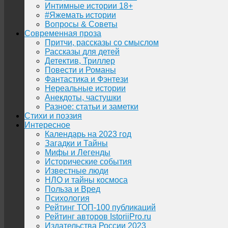
Интимные истории 18+
#Яжемать истории
Вопросы & Советы
Современная проза
Притчи, рассказы со смыслом
Рассказы для детей
Детектив, Триллер
Повести и Романы
Фантастика и Фэнтези
Нереальные истории
Анекдоты, частушки
Разное: статьи и заметки
Стихи и поэзия
Интересное
Календарь на 2023 год
Загадки и Тайны
Мифы и Легенды
Исторические события
Известные люди
НЛО и тайны космоса
Польза и Вред
Психология
Рейтинг ТОП-100 публикаций
Рейтинг авторов IstoriiPro.ru
Издательства России 2023