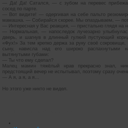
— Да! Да! Сатался, — с зубом на перевес прибежа
сосед по парте.
— Вот видите! — одергивая на себе пальто резюмир
мамашка. — Собирайся скорее. Мы опаздываем, — пото
— Интересная у Вас реакция, — пристально глядя на н
— Нормальная, — напоследок лучезарно улыбнулас
дверь, и шагнув в длинный гулкий пустующий кори
«Фух!» За тем крепко держа за руку своё сокровище, 
сыну, нависла над его широко распахнутыми н
вытянутыми губами:
— Ты что ему сделал?
Малец мамин тяжёлый нрав прекрасно знал, ни
предстоящий вечер не испытывал, поэтому сразу очень
— А я, а я, а я…
Но этого уже никто не видел.
Читать похожие истории: