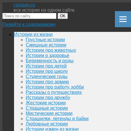
carsson.ru
все истории на одном сайте
OK
Перейти к содержимому
Истории из жизни
Грустные истории
Смешные истории
Истории про животных
Истории о здоровье
Беременность и роды
Истории про детей
Истории про школу
Студенческие годы
Истории про армию
Истории про работу, хобби
Рассказы о путешествиях
Истории про дружбу
Жестокие истории
Страшные истории
Мистические истории
Страшилки, легенды и байки
Любовные истории
Истории измен из жизни