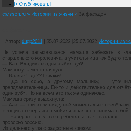
[+ Опубликовать]
carsson.ru »
Истории из жизни »
За фасадом
За фасадом
Автор:
dugp2011
|
25.07.2022
|
25.07.2022
Истории из ж
Не успела запыхавшаяся мамаша забежать в клас
старшенького королевича, а учительница как будто толь
— Ваш Владик сегодня выбил зуб!
Мамашку заметно качнуло:
— Владик! Где?? Покажи!
— Да не себе, а другому мальчику, — уточнила
преподавательница. Ей-то и действительно для отчёт
один зуб». Но не всем это так же одинаково.
Мамаша сразу выдохнула:
— Ааа! — при этом вид у неё моментально преобразил
женщина теперь явно мобилизовалась принимать бой:
— Наверное он у того ребёнка и так шатался, — 
проверке версию.
Из дальнего угла с радостным криком: