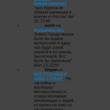
волкам,украинцы!
:
“
зато Европа не
убивает украинцев в
оличии от России
”
Авг
20, 13:45
nexto
на
Женщина в лесу
:
“
Клёво! Продолжение
было бы крайне
интересное! А вдруг
она будет новой
училкой в его школе,
биологичкой. Вот
было бы прикольно!
”
Июл 13, 22:50
kirgam
на
МИР,ТРУД,МАЙ И
ОДНА СТРАНА!
: “
Ну
так войны и
маскируют
бессмысленность
псевдоэкономики,
занимающая у людей
их время система не
настолько глупа,