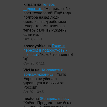
kirgam
на
Теперь
подросток!
: “
Ни фига себе
рост технологий! Ещё года
полтора назад люди
смеялись над роботами-
генераторами текста, а
теперь сами вынуждены
сами им…
”
Окт 3, 23:21
sosedyshka
на
Голая и
переход в подростковый
возраст!
: “
Какой-то наивняк!
)))
”
Сен 28, 07:11
VicUa
на
Не скачите к
волкам,украинцы!
: “
зато
Европа не убивает
украинцев в оличии от
России
”
Авг 20, 13:45
nexto
на
Женщина в лесу
:
“
Клёво! Продолжение было