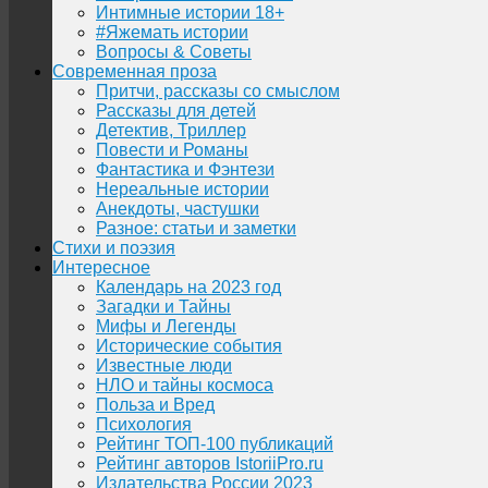
Интимные истории 18+
#Яжемать истории
Вопросы & Советы
Современная проза
Притчи, рассказы со смыслом
Рассказы для детей
Детектив, Триллер
Повести и Романы
Фантастика и Фэнтези
Нереальные истории
Анекдоты, частушки
Разное: статьи и заметки
Стихи и поэзия
Интересное
Календарь на 2023 год
Загадки и Тайны
Мифы и Легенды
Исторические события
Известные люди
НЛО и тайны космоса
Польза и Вред
Психология
Рейтинг ТОП-100 публикаций
Рейтинг авторов IstoriiPro.ru
Издательства России 2023