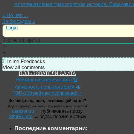
Альтернативная транспортная история. Баранови
«
Но нет….
За фасадом
»
Login
0
комментариев
Inline Feedbacks
View all comments
ПОЛЬЗОВАТЕЛИ САЙТА
Рейтинг писателей сайта 🏆
Активность пользователей 🚀
ТОП-100 рейтинг публикаций ⭐
Вы писатель, поэт, начинающий автор?
Ищете где опубликовать свои работы в интернете?!
carsson.ru
← публиковать прозу
StihiRu.pro
← здесь поэзия и стихи
Последние комментарии: