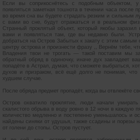
Если вы соприкоснётесь с подобным объектом, у
появляться заметная тошнота в течении часа после п
во время сна вы будете страдать резким и сильным 
с вами во сне, будут отражаться и в реальном физ
Странный проклятый объект, который якобы заразил 
вами и появляться там, где вы недавно были. Устр
добраться на Остров Забытых к закату с этим самым 
центру острова и произнести фразу ,, Вернём тебе, ч
Владения твои не трогать — такой поставим мы за
обратный обряд в одиночку, иначе дух завладеет в
попадёте в Астрал, думая, что сможете выбраться, хо
духов и призраком, всё ещё долго не понимая, чт
худшем случае.
После обряда предмет пропадёт, когда вы отвлекёте сво
Остров охватило проклятие, люди начали умирать
скалистого обрыва в воду ровно в 12 ночи в каждую п
количество медленно и постепенно уменьшалось и ос
найдены синяки от удушья, также ссадины и порезы на
от голени до стопы. Остров пустует.
И по сей день остров является заброшенным и 