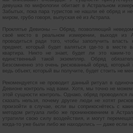
девушка по мифологии обитает в Астральном измере
Забытых, пока пара туристов не нашли её обряд и н
миром, грубо говоря, выпуская её из Астрала.
Проклятье Девионы — Обряд, позволяющий неведом
своё место в реальном измерении, выходя из А
проводиться ради того, чтобы заполучить власть
предмет, который будет валяться где-то в месте
квартира. Никто не знает, будет ли это каким-т
единственный такой экземпляр. Обряд обязател
Безсомненно это очень рискованный обряд, который
ведь объект, который вы получите, будет стоить не мен
Рекомендуется не проводит данный ритуал в одиночк
Девионе контроль над вами. Хотя, мы точно не можем 
этой сущности контроль. Однако, обряд проводился л
сказать нельзя, почему другие люди не хотят риско
произойти в случае, если вы соприкоснётесь с как
методом ритуала либо же проникновением в Астрал
утратили свою силу воздействия, и могут перемещат
когда-то уже были либо же находились — даже если на