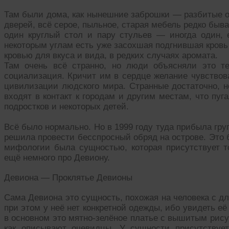
Там были дома, как нынешние заброшки — разбитые ок
дверей, всё серое, пыльное, старая мебель редко быва
один круглый стол и пару стульев — иногда один, 
некоторым углам есть уже засохшая подгнившая кровь
кровью для вкуса и вида, в редких случаях аромата.
Там очень всё странно, но люди объясняли это те
социализация. Кричит им в сердце желание чувствова
цивилизации людского мира. Странные достаточно, н
входят в контакт к городам и другим местам, что пу
подростков и некоторых детей.
Всё было нормально. Но в 1999 году туда прибыла гр
решила провести бесспросный обряд на острове. Это 
мифологии была сущностью, которая присутствует т
ещё немного про Девиону.
Девиона — Проклятье Девионы
Сама Девиона это сущность, похожая на человека с д
при этом у неё нет конкретной одежды, ибо увидеть её 
в основном это мятно-зелёное платье с вышитым рисун
как описывают очевидцы. У сущности присутствует