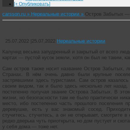
[+ Опубликовать]
carsson.ru »
Нереальные истории »
Остров Забытых —
Остров Забытых — Калуннд
25.07.2022
|
25.07.2022
Нереальные истории
Калуннд весьма запудренный и закрытый от всего людск
картах — пустой кусок земли, хотя он был не таким, ка
Сам остров также носит название Остров Забытых, ли
Странах. В нём очень давно были крупные посел
застрявшими здесь туристами. Сам остров казалось
своим видом, так и было здесь несколько лет назад. 
постепенно получая звание Острова Забытых. В это
жизни, но безопасности там не было практически ника
место, ибо постепенно часть прошлого поселения пр
деревушке, есть у вас знакомый сосед. Приходит
стучитесь, стучитесь, а он не открывает, смотрите в
редко дверька чуть приоткрыта, но дом пустует и скота
у себя дома — тоже нет.