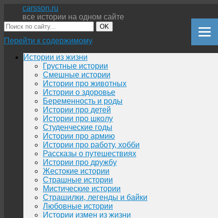
carsson.ru
все истории на одном сайте
OK
Перейти к содержимому
Истории из жизни
Грустные истории
Смешные истории
Истории про животных
Истории о здоровье
Беременность и роды
Истории про детей
Истории про школу
Студенческие годы
Истории про армию
Истории про работу, хобби
Рассказы о путешествиях
Истории про дружбу
Жестокие истории
Страшные истории
Мистические истории
Страшилки, легенды и байки
Любовные истории
Истории измен из жизни