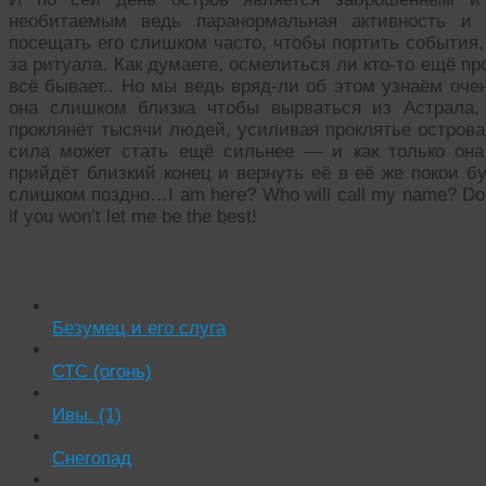
необитаемым ведь паранормальная активность и 
посещать его слишком часто, чтобы портить события,
за ритуала. Как думаете, осмелиться ли кто-то ещё п
всё бывает.. Но мы ведь вряд-ли об этом узнаём очен
она слишком близка чтобы вырваться из Астрала,
проклянёт тысячи людей, усиливая проклятье острова,
сила может стать ещё сильнее — и как только она
прийдёт близкий конец и вернуть её в её же покои б
слишком поздно…I am here? Who will call my name? Don’t 
if you won’t let me be the best!
Читать похожие истории:
Безумец и его слуга
СТС (огонь)
Ивы. (1)
Снегопад