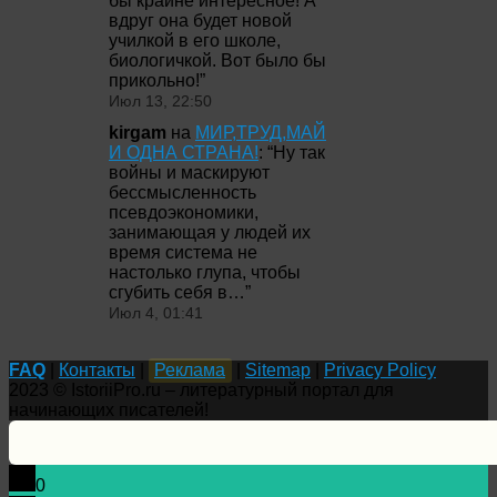
бы крайне интересное! А
вдруг она будет новой
училкой в его школе,
биологичкой. Вот было бы
прикольно!
”
Июл 13, 22:50
kirgam
на
МИР,ТРУД,МАЙ
И ОДНА СТРАНА!
: “
Ну так
войны и маскируют
бессмысленность
псевдоэкономики,
занимающая у людей их
время система не
настолько глупа, чтобы
сгубить себя в…
”
Июл 4, 01:41
FAQ
|
Контакты
|
Реклама
|
Sitemap
|
Privacy Policy
2023 © IstoriiPro.ru – литературный портал для
начинающих писателей!
0