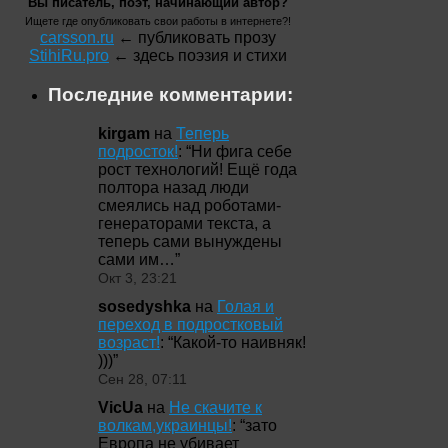
Вы писатель, поэт, начинающий автор?
Ищете где опубликовать свои работы в интернете?!
carsson.ru
← публиковать прозу
StihiRu.pro
← здесь поэзия и стихи
Последние комментарии:
kirgam
на
Теперь
подросток!
: “
Ни фига себе
рост технологий! Ещё года
полтора назад люди
смеялись над роботами-
генераторами текста, а
теперь сами вынуждены
сами им…
”
Окт 3, 23:21
sosedyshka
на
Голая и
переход в подростковый
возраст!
: “
Какой-то наивняк!
)))
”
Сен 28, 07:11
VicUa
на
Не скачите к
волкам,украинцы!
: “
зато
Европа не убивает