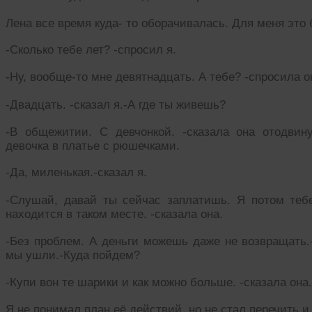
Лена все время куда- то оборачивалась. Для меня это
-Сколько тебе лет? -спросил я.
-Ну, вообще-то мне девятнадцать. А тебе? -спросила он
-Двадцать. -сказал я.-А где ты живешь?
-В общежитии. С девчонкой. -сказала она отодвину
девочка в платье с рюшечками.
-Да, миленькая.-сказал я.
-Слушай, давай ты сейчас заплатишь. Я потом теб
находится в таком месте. -сказала она.
-Без проблем. А деньги можешь даже не возвращать.-
мы ушли.-Куда пойдем?
-Купи вон те шарики и как можно больше. -сказала она.
Я не понимал план её действий, но не стал перечить и