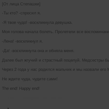
[От лица Степашки]
-Ты кто? -спросил я.
-Я твое чудо! -воскликнула девушка.
Моя голова начала болеть. Пролетели все воспоминани
-Лена! -воскликнул я.
-Да! -воскликнула она и обняла меня.
Далее был жгучий и страстный поцелуй. Медсестры бы
Через 2 года у нас родился мальчик и мы назвали его
Не ждите чуда, чудите сами!
The end! Happy end!
Читать похожие истории: