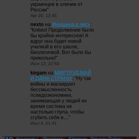
украинцев в оличии от
России
”
Авг 20, 13:45
nexto
на
Женщина в лесу
:
“
Клёво! Продолжение было
бы крайне интересное! А
вдруг она будет новой
училкой в его школе,
биологичкой. Вот было бы
прикольно!
”
Июл 13, 22:50
kirgam
на
МИР,ТРУД,МАЙ
И ОДНА СТРАНА!
: “
Ну так
войны и маскируют
бессмысленность
псевдоэкономики,
занимающая у людей их
время система не
настолько глупа, чтобы
сгубить себя в…
”
Июл 4, 01:41