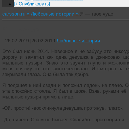
[+ Опубликовать]
carsson.ru »
Любовные истории »
Я — твое чудо
Я — твое чудо
26.02.2019
|
26.02.2019
Любовные истории
Это был июнь 2014. Наверное я не забуду это никогд
дорогу и заметил как одна девушка в джинсовах ш
мыльные пузыри. Знаю это звучит глупо и можнопп
меня почему-то это заинтересовало. Я смотрел на 
закрывали глаза. Она была так добра.
Я подошел к ней сзади и положил ладонь на плечо. О
эта спокойно стояла. Я был в шоке. Взяв, руками её
мыльные пузыри прямо в лицо.
-Ой, прости! -воскликнула девушка протянув, платок.
-Да, ничего. С кем не бывает. Спасибо. -проговорил я.