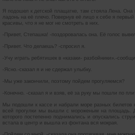
Я подошел к детской плащатке, там стояла Лена. Она
ладонь на её плечо. Повернув её лицо к себе я первый
красивы, что я не мог не смотреть в них.
-Привет, Степашка! -поздоровалась она. Её голос выве
-Привет. Что делаешь? -спросил я.
-Учу играть ребятишек в «казаки- разбойники».-сообщи
-Ясно.-сказал я и не сдержал улыбку.
-Мы уже закончили, поэтому пойдем прогуляемся?
-Конечно. -сказал я и взяв, её за руку мы пошли по п
Мы подошли к кассе и набрали море разных билетов н
всей прогулки мы вышли с мороженым на площадь. Д
которого постепенно поднимались и опускались стру
встала в центр и вышла из фонтана вся мокрая.
-Пойдем со мной. -сказала она протягивая, мне мокрую