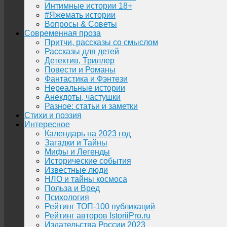
Интимные истории 18+
#Яжемать истории
Вопросы & Советы
Современная проза
Притчи, рассказы со смыслом
Рассказы для детей
Детектив, Триллер
Повести и Романы
Фантастика и Фэнтези
Нереальные истории
Анекдоты, частушки
Разное: статьи и заметки
Стихи и поэзия
Интересное
Календарь на 2023 год
Загадки и Тайны
Мифы и Легенды
Исторические события
Известные люди
НЛО и тайны космоса
Польза и Вред
Психология
Рейтинг ТОП-100 публикаций
Рейтинг авторов IstoriiPro.ru
Издательства России 2023