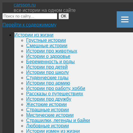
carsson.ru
все истории на одном сайте
OK
Перейти к содержимому
Истории из жизни
Грустные истории
Смешные истории
Истории про животных
Истории о здоровье
Беременность и роды
Истории про детей
Истории про школу
Студенческие годы
Истории про армию
Истории про работу, хобби
Рассказы о путешествиях
Истории про дружбу
Жестокие истории
Страшные истории
Мистические истории
Страшилки, легенды и байки
Любовные истории
Истории измен из жизни