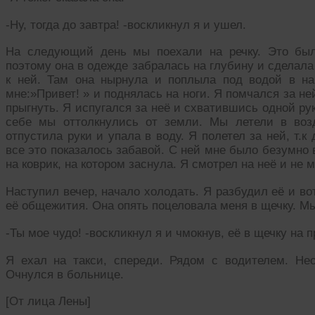
-Ну, тогда до завтра! -воскликнул я и ушел.
На следующий день мы поехали на речку. Это был
поэтому она в одежде забралась на глубину и сделала
к ней. Там она нырнула и поплыла под водой в на
мне:»Привет! » и поднялась на ноги. Я помчался за не
прыгнуть. Я испугался за неё и схватившись одной рук
себе мы оттолкнулись от земли. Мы летели в воз
отпустила руки и упала в воду. Я полетел за ней, т.
все это показалось забавой. С ней мне было безумно
на коврик, на котором заснула. Я смотрел на неё и не м
Наступил вечер, начало холодать. Я разбудил её и во
её общежития. Она опять поцеловала меня в щечку. 
-Ты мое чудо! -воскликнул я и чмокнув, её в щечку на
Я ехал на такси, спереди. Рядом с водителем. Не
Очнулся в больнице.
[От лица Лены]