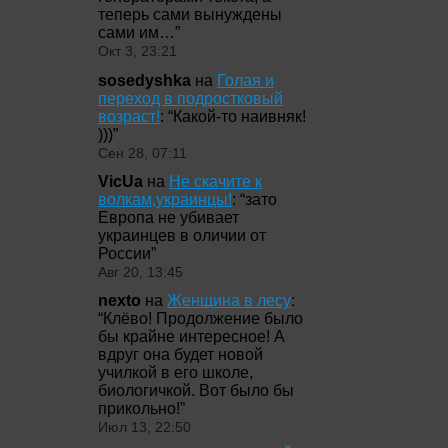
теперь сами вынуждены
сами им…
”
Окт 3, 23:21
sosedyshka
на
Голая и
переход в подростковый
возраст!
: “
Какой-то наивняк!
)))
”
Сен 28, 07:11
VicUa
на
Не скачите к
волкам,украинцы!
: “
зато
Европа не убивает
украинцев в оличии от
России
”
Авг 20, 13:45
nexto
на
Женщина в лесу
:
“
Клёво! Продолжение было
бы крайне интересное! А
вдруг она будет новой
училкой в его школе,
биологичкой. Вот было бы
прикольно!
”
Июл 13, 22:50