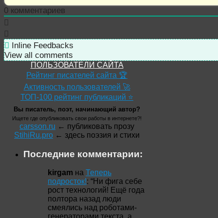
0
комментариев
Inline Feedbacks
View all comments
ПОЛЬЗОВАТЕЛИ САЙТА
Рейтинг писателей сайта 🏆
Активность пользователей 🚀
ТОП-100 рейтинг публикаций ⭐
Вы писатель, поэт, начинающий автор?
Ищете где опубликовать свои работы в интернете?!
carsson.ru
← публиковать прозу
StihiRu.pro
← здесь поэзия и стихи
Последние комментарии:
kirgam
на
Теперь
подросток!
: “
Ни фига себе
рост технологий! Ещё года
полтора назад люди
смеялись над роботами-
генераторами текста, а