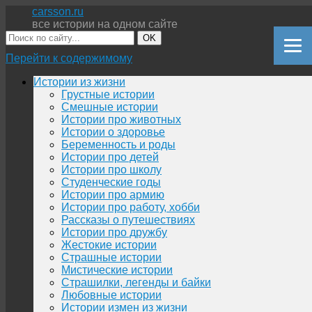
carsson.ru
все истории на одном сайте
OK
Перейти к содержимому
Истории из жизни
Грустные истории
Смешные истории
Истории про животных
Истории о здоровье
Беременность и роды
Истории про детей
Истории про школу
Студенческие годы
Истории про армию
Истории про работу, хобби
Рассказы о путешествиях
Истории про дружбу
Жестокие истории
Страшные истории
Мистические истории
Страшилки, легенды и байки
Любовные истории
Истории измен из жизни