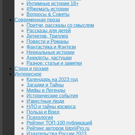
Интимные истории 18+
#Яжемать истории
Вопросы & Советы
Современная проза
Притчи, рассказы со смыслом
Рассказы для детей
Детектив, Триллер
Повести и Романы
Фантастика и Фэнтези
Нереальные истории
Анекдоты, частушки
Разное: статьи и заметки
Стихи и поэзия
Интересное
Календарь на 2023 год
Загадки и Тайны
Мифы и Легенды
Исторические события
Известные люди
НЛО и тайны космоса
Польза и Вред
Психология
Рейтинг ТОП-100 публикаций
Рейтинг авторов IstoriiPro.ru
Издательства России 2023