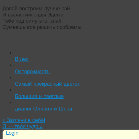
Давай построим лучше рай
И вырастим сады Эдема,
Тебе под силу это, знай,
Сумеешь все решить проблемы.
Читать похожие истории:
В лес
Осторожность
Самый прекрасный цветок
Большие и светлые
диалог Оливии и Шера.
«
Загляни в себя!
Я — твое чудо
»
Login