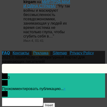
kirgam
на
МИР,ТРУД,МАЙ
И ОДНА СТРАНА!
: “
Ну так
войны и маскируют
бессмысленность
псевдоэкономики,
занимающая у людей их
время система не
настолько глупа, чтобы
сгубить себя в…
”
Июл 4, 01:41
FAQ
|
Контакты
|
Реклама
|
Sitemap
|
Privacy Policy
2023 © IstoriiPro.ru – литературный портал для
начинающих писателей!
0
Прокомментировать публикацию...
x
Insert