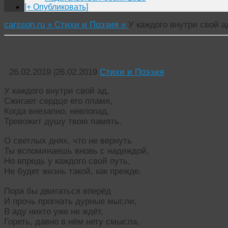
[+ Опубликовать]
carsson.ru »
Стихи и Поэзия »
У каждого внутри свой а
У каждого внутри свой ад
26.02.2019
|
26.02.2019
Стихи и Поэзия
У каждого внутри свой ад,
Сжигает сердце его пламя,
Когда внезапно, невпопад,
Тревожит душу твою память.
О светлых днях, что не вернуть
Ты вспоминаешь вновь с надеждой,
Но впредь у каждого свой путь,
Не будет жизнь такой, как прежде.
Пора бы двигаться вперёд
И прочь прогнать дурные мысли,
В аду никто уже не ждёт,
Гореть, давно в нём нету смысла.