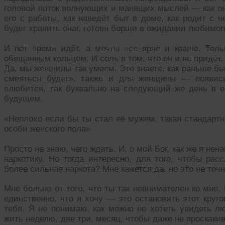
головой поток волнующих и манящих мыслей — как она
его с работы, как наведёт быт в доме, как родит с н
будет хранить очаг, готовя борщи в ожидании любимог
И вот время идёт, а мечты все ярче и краше. Тол
обещанным кольцом. И соль в том, что он и не придёт.
Да, мы женщины так умеем. Это знаете, как раньше бы
смеяться будет», также и для женщины — появись
влюбится, так буквально на следующий же день в 
будущем.
«Неплохо если бы ты стал её мужем, такая стандартн
особи женского пола»
Просто не знаю, чего ждать. И, о мой Бог, как же я не
наркотику. Но тогда интересно, для того, чтобы ра
более сильная наркота? Мне кажется да, но это не точн
Мне больно от того, что ты так невнимателен ко мне. 
единственно, что я хочу — это остановить этот круг
тебя. Я не понимаю, как можно не хотеть увидеть лю
жить неделю, две три, месяц, чтобы даже не проскаки