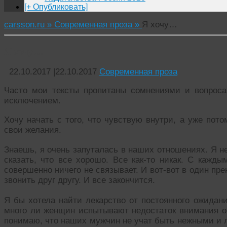
[+ Опубликовать]
carsson.ru »
Современная проза »
Я хочу…
Я хочу…
22.10.2017
|
22.10.2017
Современная проза
Часто мои тексты пропитаны сомнениями и вопроса
исключением.
Хочу начать с того, что чувствую внутри, а уже пот
свои желания.
Знаешь, я очень запуталась в наших отношениях. Я не 
сказать, что все хорошо. Все как-то никак. С кажд
совершенно ничего не связывает. И вот-вот в один пр
звонить друг другу. И все закончится.
Я бы хотела найти лекарство от постоянного ожидани
много ли женщин испытывают недостаток внимания от
понимаю, что наших мужчин не учат быть нежными и л