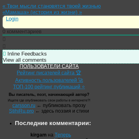
«
Твои мысли становятся твоей жизнью
«Мамаша» (история из жизни)
»
Login
0
комментариев
Inline Feedbacks
View all comments
ПОЛЬЗОВАТЕЛИ САЙТА
Рейтинг писателей сайта 🏆
Активность пользователей 🚀
ТОП-100 рейтинг публикаций ⭐
Вы писатель, поэт, начинающий автор?
Ищете где опубликовать свои работы в интернете?!
carsson.ru
← публиковать прозу
StihiRu.pro
← здесь поэзия и стихи
Последние комментарии:
kirgam
на
Теперь