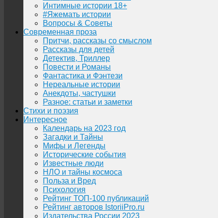
Интимные истории 18+
#Яжемать истории
Вопросы & Советы
Современная проза
Притчи, рассказы со смыслом
Рассказы для детей
Детектив, Триллер
Повести и Романы
Фантастика и Фэнтези
Нереальные истории
Анекдоты, частушки
Разное: статьи и заметки
Стихи и поэзия
Интересное
Календарь на 2023 год
Загадки и Тайны
Мифы и Легенды
Исторические события
Известные люди
НЛО и тайны космоса
Польза и Вред
Психология
Рейтинг ТОП-100 публикаций
Рейтинг авторов IstoriiPro.ru
Издательства России 2023