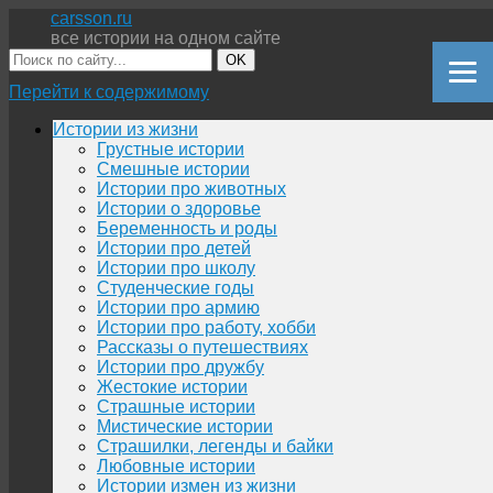
carsson.ru
все истории на одном сайте
OK
Перейти к содержимому
Истории из жизни
Грустные истории
Смешные истории
Истории про животных
Истории о здоровье
Беременность и роды
Истории про детей
Истории про школу
Студенческие годы
Истории про армию
Истории про работу, хобби
Рассказы о путешествиях
Истории про дружбу
Жестокие истории
Страшные истории
Мистические истории
Страшилки, легенды и байки
Любовные истории
Истории измен из жизни