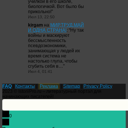
училкой в его школе,
биологичкой. Вот было бы
прикольно!
”
Июл 13, 22:50
kirgam
на
МИР,ТРУД,МАЙ
И ОДНА СТРАНА!
: “
Ну так
войны и маскируют
бессмысленность
псевдоэкономики,
занимающая у людей их
время система не
настолько глупа, чтобы
сгубить себя в…
”
Июл 4, 01:41
FAQ
|
Контакты
|
Реклама
|
Sitemap
|
Privacy Policy
2023 © IstoriiPro.ru – литературный портал для
начинающих писателей!
0