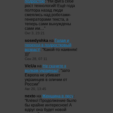
подросток!
: “
Ни фига себе
рост технологий! Ещё года
полтора назад люди
смеялись над роботами-
генераторами текста, а
теперь сами вынуждены
сами им…
”
Окт 3, 23:21
sosedyshka
на
Голая и
переход в подростковый
возраст!
: “
Какой-то наивняк!
)))
”
Сен 28, 07:11
VicUa
на
Не скачите к
волкам,украинцы!
: “
зато
Европа не убивает
украинцев в оличии от
России
”
Авг 20, 13:45
nexto
на
Женщина в лесу
:
“
Клёво! Продолжение было
бы крайне интересное! А
вдруг она будет новой