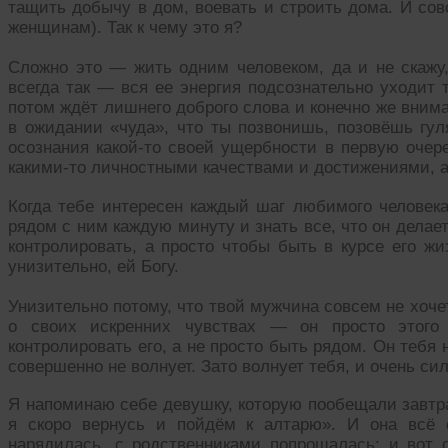
тащить добычу в дом, воевать и строить дома. И со
женщинам). Так к чему это я?
Сложно это — жить одним человеком, да и не скаж
всегда так — вся ее энергия подсознательно уходит т
потом ждёт лишнего доброго слова и конечно же вним
в ожидании «чуда», что ты позвонишь, позовёшь гуля
осознания какой-то своей ущербности в первую очере
какими-то личностными качествами и достижениями, а
Когда тебе интересен каждый шаг любимого человека,
рядом с ним каждую минуту и знать все, что он делае
контролировать, а просто чтобы быть в курсе его жи
унизительно, ей Богу.
Унизительно потому, что твой мужчина совсем не хочет
о своих искренних чувствах — он просто этого
контролировать его, а не просто быть рядом. Он тебя н
совершенно не волнует. Зато волнует тебя, и очень сил
Я напоминаю себе девушку, которую пообещали завтра
я скоро вернусь и пойдём к алтарю». И она всё 
нарядилась, с родственниками попрощалась; и вот 