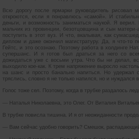
Всю дорогу после ярмарки руководитель рисовал м
откроются, если я понравлюсь «самой». И стабильн
деньги, и возможность заниматься наукой. Я верил.
мальчик из провинции, безотцовщина и сын матери-а
поступить в этот вуз. И что, вкалывая, как сумасше
диплом и даже окончил магистратуру. Да, я что-то 
Гейтс, и это осознаю. Поэтому работа в холдинге На
супершанс. И я готов был драться за него со вс
дожидаться уже с восьми утра. Что бы ни делал, вс
выходило кое-как. К трем напряжение выросло настольк
на шанс и просто банально напиться. Но удержал 
тряслись, словно я не только напился, но и нуждался 
Голос тоже сел. Поэтому, когда в трубке раздалось лед
— Наталья Николаевна, это Олег. От Виталия Виталь
В трубке повисла тишина. И я от неожиданности прод
— Вам сейчас удобно говорить? Смешок, распадающий