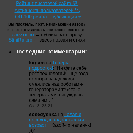
Рейтинг писателей сайта 🏆
Активность пользователей 🚀
ТОП-100 рейтинг публикаций ⭐
Вы писатель, поэт, начинающий автор?
Ищете где опубликовать свои работы в интернете?!
carsson.ru
← публиковать прозу
StihiRu.pro
← здесь поэзия и стихи
Последние комментарии:
kirgam
на
Теперь
подросток!
: “
Ни фига себе
рост технологий! Ещё года
полтора назад люди
смеялись над роботами-
генераторами текста, а
теперь сами вынуждены
сами им…
”
Окт 3, 23:21
sosedyshka
на
Голая и
переход в подростковый
возраст!
: “
Какой-то наивняк!
)))
”