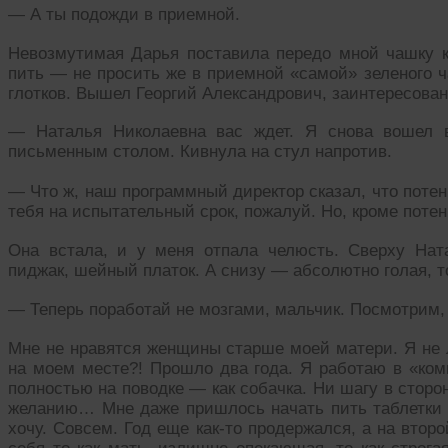
— А ты подожди в приемной.
Невозмутимая Дарья поставила передо мной чашку ко
пить — не просить же в приемной «самой» зеленого ч
глотков. Вышел Георгий Александрович, заинтересован
— Наталья Николаевна вас ждет. Я снова вошел в
письменным столом. Кивнула на стул напротив.
— Что ж, наш программный директор сказал, что потен
тебя на испытательный срок, пожалуй. Но, кроме потен
Она встала, и у меня отпала челюсть. Сверху Нат
пиджак, шейный платок. А снизу — абсолютно голая, т
— Теперь поработай не мозгами, мальчик. Посмотрим,
Мне не нравятся женщины старше моей матери. Я не
на моем месте?! Прошло два года. Я работаю в «ком
полностью на поводке — как собачка. Ни шагу в сторон
желанию… Мне даже пришлось начать пить таблетки 
хочу. Совсем. Год еще как-то продержался, а на втор