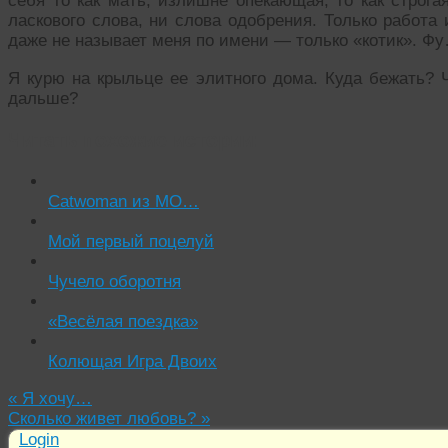
себя то как мать, излишне опекающая, то как строга
ласкового слова, ни слова одобрения. Только работа 
даже не называет меня по имени — только «котик». Ф
Я курю на крыльце ее элитного дома. Куда бежать? 
дальше?
Читать похожие истории:
Catwoman из МО…
Мой первый поцелуй
Чучело оборотня
«Весёлая поездка»
Колющая Игра Двоих
«
Я хочу…
Сколько живет любовь?
»
Login