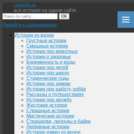
carsson.ru
все истории на одном сайте
OK
Перейти к содержимому
Истории из жизни
Грустные истории
Смешные истории
Истории про животных
Истории о здоровье
Беременность и роды
Истории про детей
Истории про школу
Студенческие годы
Истории про армию
Истории про работу, хобби
Рассказы о путешествиях
Истории про дружбу
Жестокие истории
Страшные истории
Мистические истории
Страшилки, легенды и байки
Любовные истории
Истории измен из жизни