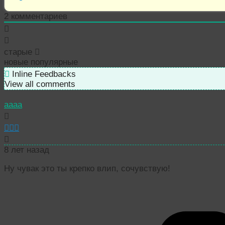
2
комментариев
старые
новые
популярные
Inline Feedbacks
View all comments
aaaa
8 лет назад
Ну чувак это ты крепко влип, сочувствую!