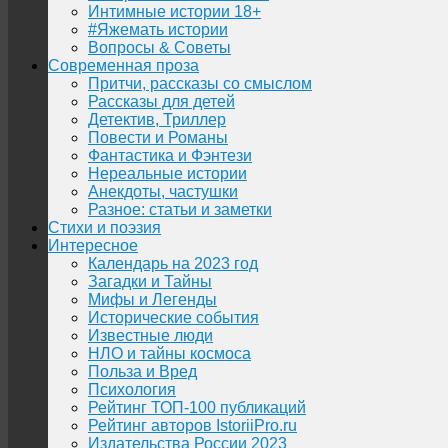
Интимные истории 18+
#Яжемать истории
Вопросы & Советы
Современная проза
Притчи, рассказы со смыслом
Рассказы для детей
Детектив, Триллер
Повести и Романы
Фантастика и Фэнтези
Нереальные истории
Анекдоты, частушки
Разное: статьи и заметки
Стихи и поэзия
Интересное
Календарь на 2023 год
Загадки и Тайны
Мифы и Легенды
Исторические события
Известные люди
НЛО и тайны космоса
Польза и Вред
Психология
Рейтинг ТОП-100 публикаций
Рейтинг авторов IstoriiPro.ru
Издательства России 2023