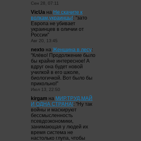
Сен 28, 07:11
VicUa
на
Не скачите к
волкам,украинцы!
: “
зато
Европа не убивает
украинцев в оличии от
России
”
Авг 20, 13:45
nexto
на
Женщина в лесу
:
“
Клёво! Продолжение было
бы крайне интересное! А
вдруг она будет новой
училкой в его школе,
биологичкой. Вот было бы
прикольно!
”
Июл 13, 22:50
kirgam
на
МИР,ТРУД,МАЙ
И ОДНА СТРАНА!
: “
Ну так
войны и маскируют
бессмысленность
псевдоэкономики,
занимающая у людей их
время система не
настолько глупа, чтобы