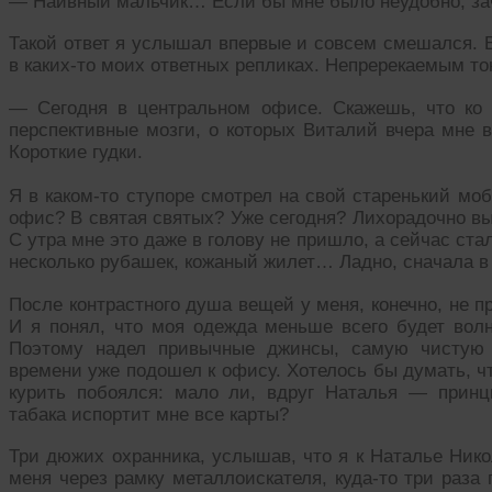
— Наивный мальчик… Если бы мне было неудобно, заче
Такой ответ я услышал впервые и совсем смешался. 
в каких-то моих ответных репликах. Непререкаемым то
— Сегодня в центральном офисе. Скажешь, что ко 
перспективные мозги, о которых Виталий вчера мне 
Короткие гудки.
Я в каком-то ступоре смотрел на свой старенький мо
офис? В святая святых? Уже сегодня? Лихорадочно вы
С утра мне это даже в голову не пришло, а сейчас ст
несколько рубашек, кожаный жилет… Ладно, сначала в
После контрастного душа вещей у меня, конечно, не п
И я понял, что моя одежда меньше всего будет волн
Поэтому надел привычные джинсы, самую чистую 
времени уже подошел к офису. Хотелось бы думать, ч
курить побоялся: мало ли, вдруг Наталья — принц
табака испортит мне все карты?
Три дюжих охранника, услышав, что я к Наталье Нико
меня через рамку металлоискателя, куда-то три раза