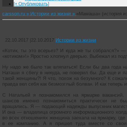
[+ Опубликовать]
carsson.ru »
Истории из жизни »
«Мамаша» (история и
«Мамаша» (история из жизни)
22.10.2017
|
22.10.2017
Истории из жизни
«Котик, ты это всерьез? И куда же ты собрался?» —
«котиком»!» Яростно хлопнул дверью. Выбежал из под
Ну надо же было так вляпаться! Если бы два года на
Наташи я сбегу в никуда, не поверил бы. Да еще и п
такой женщины?! Я что, похож на безумного? К сожале
правда вел себя как безмозглый болван. И как теперь 
С Натальей я познакомился на ярмарке вакансий. 
шансов именно познакомиться практически не б
вращались. Я — подающий надежды выпускник магистр
И она — владелица огромного информационного холди
во всех отношениях женщина заехала на ярмарку, где
в ее компанию. А я пришел туда вместе со своим