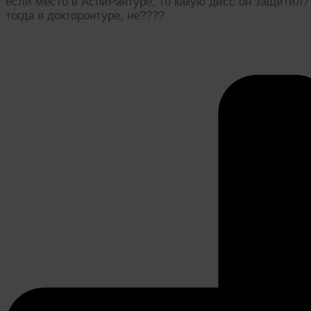
если место в АспиРантуре, то какую дисс он защитил?
тогда в докторонтуре, не????