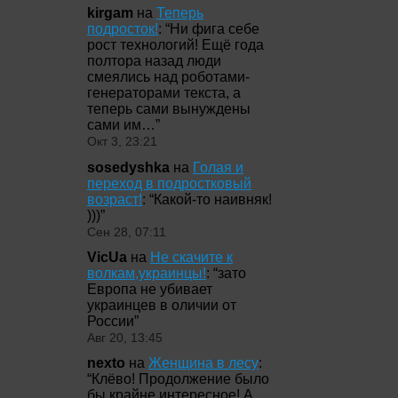
kirgam
на
Теперь
подросток!
: “
Ни фига себе
рост технологий! Ещё года
полтора назад люди
смеялись над роботами-
генераторами текста, а
теперь сами вынуждены
сами им…
”
Окт 3, 23:21
sosedyshka
на
Голая и
переход в подростковый
возраст!
: “
Какой-то наивняк!
)))
”
Сен 28, 07:11
VicUa
на
Не скачите к
волкам,украинцы!
: “
зато
Европа не убивает
украинцев в оличии от
России
”
Авг 20, 13:45
nexto
на
Женщина в лесу
:
“
Клёво! Продолжение было
бы крайне интересное! А