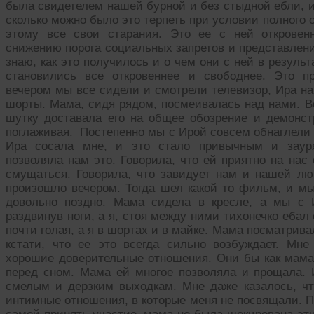
была свидетелем нашей бурной и без стыдной ебли, и 
сколько можно было это терпеть при условии полного 
этому все свои старания. Это ее с ней откровен
снижению порога социальных запретов и представлен
знаю, как это получилось и о чем они с ней в резуль
становились все откровеннее и свободнее. Это п
вечером мы все сидели и смотрели телевизор, Ира на
шорты. Мама, сидя рядом, посмеивалась над нами. В
шутку доставала его на общее обозрение и демонстр
поглаживая. Постепенно мы с Ирой совсем обнаглели и
Ира сосала мне, и это стало привычным и заур
позволяла нам это. Говорила, что ей приятно на нас
смущаться. Говорила, что завидует нам и нашей лю
произошло вечером. Тогда шел какой то фильм, и мы
довольно поздно. Мама сидела в кресле, а мы с 
раздвинув ноги, а я, стоя между ними тихонечко ебал
почти голая, а я в шортах и в майке. Мама посматрива
кстати, что ее это всегда сильно возбуждает. Мн
хорошие доверительные отношения. Они бы как мама 
перед сном. Мама ей многое позволяла и прощала. 
смелым и дерзким выходкам. Мне даже казалось, ч
интимные отношения, в которые меня не посвящали. По