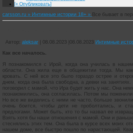
[+ Опубликовать]
carsson.ru »
Интимные истории 18+ »
Все бывает в пер
Все бывает в первый раз
Автор:
aleksar
|
08.08.2023
|
08.08.2023
Интимные исто
Как все началось.
Я познакомился с Ирой, когда она училась в нашем
области. Она жила еще в общежитии тогда. Мы ка
кровать. С ней все это было гораздо острее и откр
днем, когда она была свободна, а девки на занятиях.
поговорил с мамой, что Ира будет жить у нас. Она немн
познакомились, она согласилась. Потом мы поженилис
Но все же виделись с ними не часто, больше звонили.
очень боится, чтобы дети не проболтались, и ста
предлогами. Может быть, кто то бы назвал ее извращ
Взять хотя бы наши отношения с мамой. Они и раньш
стеснялись этих тем. Она была в курсе всех моих отн
нашем доме, все быстро пошло по нарастающей. Квар