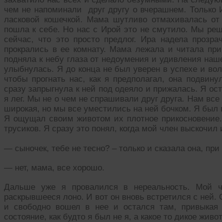
чем не напоминали друг другу о вчерашнем. Только 
ласковой кошечкой. Мама шутливо отмахивалась от
пошла к себе. Но нас с Ирой это не смутило. Мы ре
сейчас, что это просто предлог. Ира надела прозра
прокрались в ее комнату. Мама лежала и читала при
подняла к небу глаза от недоумения и удивления наш
улыбнулась. Я до конца не был уверен в успехе и вол
чтобы прогнать нас, как я предполагал, она подвину
сразу запрыгнула к ней под одеяло и прижалась. Я ос
я лег. Мы не о чем не спрашивали друг друга. Нам все
широкая, но мы все уместились на ней бочком. Я был 
Я ощущал своим животом их плотное прикосновение.
трусиков. Я сразу это понял, когда мой член выскочил 
— сыночек, тебе не тесно? – только и сказала она, при
— нет, мама, все хорошо.
Дальше уже я провалился в нереальность. Мой ч
раскрывшееся лоно. И вот он вновь встретился с ней. С
и свободно вошел в нее и остался там, привыкая
состояние, как будто я был не я, а какое то дикое жив