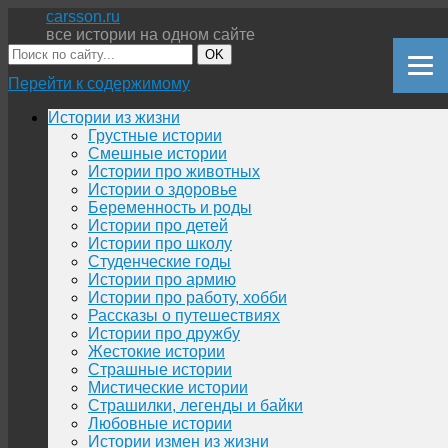
carsson.ru
все истории на одном сайте
OK
Перейти к содержимому
Истории из жизни
Грустные истории
Смешные истории
Истории про животных
Истории о здоровье
Беременность и роды
Истории про детей
Истории про школу
Студенческие годы
Истории про армию
Истории про работу, хобби
Рассказы о путешествиях
Истории про дружбу
Жестокие истории
Страшные истории
Мистические истории
Страшилки, легенды и байки
Любовные истории
Истории измен из жизни