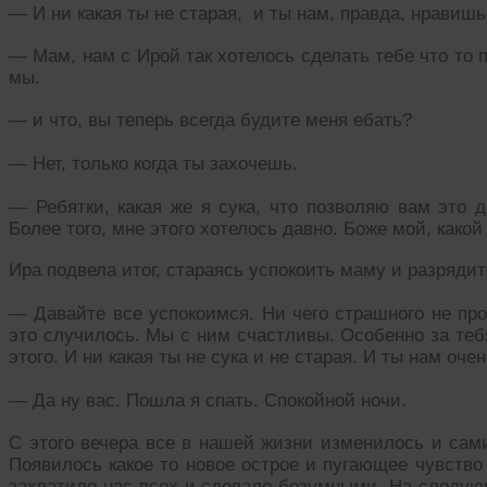
— И ни какая ты не старая, и ты нам, правда, нравишь
— Мам, нам с Ирой так хотелось сделать тебе что то 
мы.
— и что, вы теперь всегда будите меня ебать?
— Нет, только когда ты захочешь.
— Ребятки, какая же я сука, что позволяю вам это д
Более того, мне этого хотелось давно. Боже мой, какой
Ира подвела итог, стараясь успокоить маму и разряди
— Давайте все успокоимся. Ни чего страшного не про
это случилось. Мы с ним счастливы. Особенно за теб
этого. И ни какая ты не сука и не старая. И ты нам оче
— Да ну вас. Пошла я спать. Спокойной ночи.
С этого вечера все в нашей жизни изменилось и сам
Появилось какое то новое острое и пугающее чувство
захватило нас всех и сделало безумными. На следую