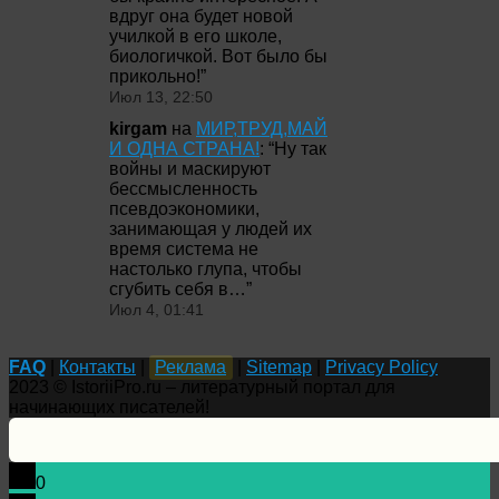
вдруг она будет новой
училкой в его школе,
биологичкой. Вот было бы
прикольно!
”
Июл 13, 22:50
kirgam
на
МИР,ТРУД,МАЙ
И ОДНА СТРАНА!
: “
Ну так
войны и маскируют
бессмысленность
псевдоэкономики,
занимающая у людей их
время система не
настолько глупа, чтобы
сгубить себя в…
”
Июл 4, 01:41
FAQ
|
Контакты
|
Реклама
|
Sitemap
|
Privacy Policy
2023 © IstoriiPro.ru – литературный портал для
начинающих писателей!
0