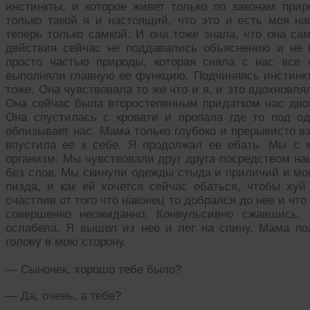
инстинкты, и которое живет только по законам прир
только такой я и настоящий, что это и есть моя 
теперь только самкой. И она тоже знала, что она са
действия сейчас не поддавались объяснению и не
просто частью природы, которая сняла с нас все
выполняли главную ее функцию. Подчиняясь инстинкту
тоже. Она чувствовала то же что и я, и это вдохновл
Она сейчас была второстепенным придатком нас двои
Она спустилась с кровати и пропала где то под од
облизывает нас. Мама только глубоко и прерывисто в
впустила ее к себе. Я продолжал ее ебать. Мы с
организм. Мы чувствовали друг друга посредством н
без слов. Мы скинули одежды стыда и приличий и могл
пизда, и как ей хочется сейчас ебаться, чтобы ху
счастлив от того что наконец то добрался до нее и что
совершенно неожиданно. Конвульсивно сжавшись, 
ослабела. Я вышел из нее и лег на спину. Мама п
голову в мою сторону.
— Сыночек, хорошо тебе было?
— Да, очень, а тебе?