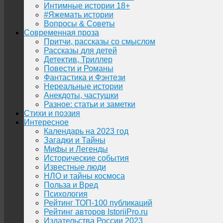
Интимные истории 18+
#Яжемать истории
Вопросы & Советы
Современная проза
Притчи, рассказы со смыслом
Рассказы для детей
Детектив, Триллер
Повести и Романы
Фантастика и Фэнтези
Нереальные истории
Анекдоты, частушки
Разное: статьи и заметки
Стихи и поэзия
Интересное
Календарь на 2023 год
Загадки и Тайны
Мифы и Легенды
Исторические события
Известные люди
НЛО и тайны космоса
Польза и Вред
Психология
Рейтинг ТОП-100 публикаций
Рейтинг авторов IstoriiPro.ru
Издательства России 2023