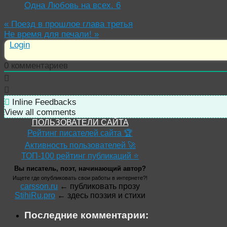
Одна Любовь на всех. 6
«
Поезд в прошлое глава третья
Не время для печали!
»
Login
0
комментариев
Inline Feedbacks
View all comments
ПОЛЬЗОВАТЕЛИ САЙТА
Рейтинг писателей сайта 🏆
Активность пользователей 🚀
ТОП-100 рейтинг публикаций ⭐
Вы писатель, поэт, начинающий автор?
Ищете где опубликовать свои работы в интернете?!
carsson.ru
← публиковать прозу
StihiRu.pro
← здесь поэзия и стихи
Последние комментарии: