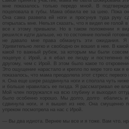
самой принять участие, мама не была шокирована эти
мне показалось только передо мной. В подтвержд
поцеловала в губы. Мама обвила ее за шею. Пока он
Она сама развела ей ноги и просунув туда руку с
открылась мне. Нельзя сказать, что я видел ее голой в
все к этому привыкли. Но в таком положении я ви
решился идти дальше, но то состояние полной готовн
не давало мне права обмануть эти ожидания. Я 
Удивительно легко и свободно он вошел в нее. В како
какой то важный рубеж, за которым мы были совсем
поцелуе с Ирой, а я ебал ее пизду и постепенно п
другому, чем с Ирой. В этом было какое то откровени
Это ощущение нарастало и крепло по мере того как я 
показалось, что мама преодолела этот стресс первого
я. Она еще шире раздвинула ноги и сползла чуть ниже
и больше нравилась ее пизда. Я рассматривал ее вл
Мой член погружался на всю глубину и выходил отту
было особенно хорошо. Мы долго, долго ебались и 
сдвинула ноги, и я вышел из нее. Она смущенно п
упреком посмотрела на нас с Ирой.
— Вы два идиота. Вернее мы все и я тоже. Вам что, нр