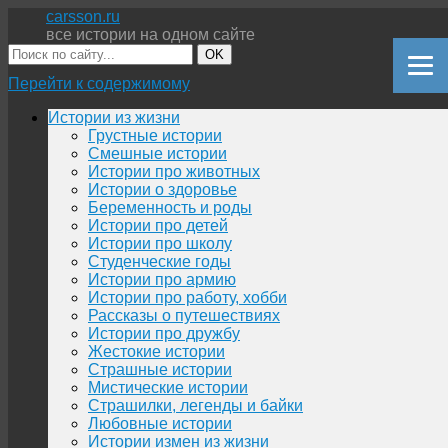
carsson.ru
все истории на одном сайте
OK
Перейти к содержимому
Истории из жизни
Грустные истории
Смешные истории
Истории про животных
Истории о здоровье
Беременность и роды
Истории про детей
Истории про школу
Студенческие годы
Истории про армию
Истории про работу, хобби
Рассказы о путешествиях
Истории про дружбу
Жестокие истории
Страшные истории
Мистические истории
Страшилки, легенды и байки
Любовные истории
Истории измен из жизни