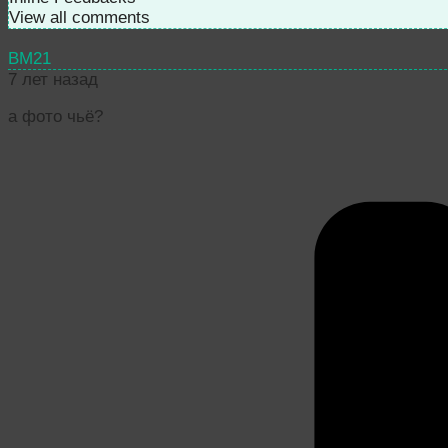
View all comments
BM21
7 лет назад
а фото чьё?