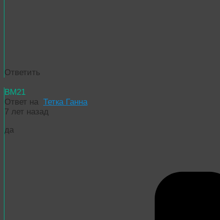
Ответить
BM21
Ответ на
Тетка Ганна
7 лет назад
да