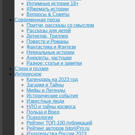
Интимные истории 18+
#Яжемать истории
Вопросы & Советы
Современная проза
Притчи, рассказы со смыслом
Рассказы для детей
Детектив, Триллер
Повести и Романы
Фантастика и Фэнтези
Нереальные истории
Анекдоты, частушки
Разное: статьи и заметки
Стихи и поэзия
Интересное
Календарь на 2023 год
Загадки и Тайны
Мифы и Легенды
Исторические события
Известные люди
НЛО и тайны космоса
Польза и Вред
Психология
Рейтинг ТОП-100 публикаций
Рейтинг авторов IstoriiPro.ru
Издательства России 2023