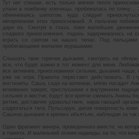
Тут нет спешки, есть только мягкое тепло прикосно
упали в ложбинку ключицы, пробежалась по плечу… З
обмениваясь шепотом, куда следует прикоснуть
нетерпением этих прикосновний. А пальчики побеж
даря их. Смотря в глаза, ловя малейшее движение
сладкого прикосновения, ладонь задерживалась на с
играть со светом на наших телах. Под пальцами
пробегающими мелкими мурашками.
Слышать твое горячее дыхание, смотреть на лёгкую
все, что будет важно в тот момент для меня. Любов
все активнее, прикосновения сильнее, дыхание чаще, 
уже не игра. Правила перестают действовать. В ст
инстинкты. Саша, сидя на коленках, мягко посадит Ан
мгновение замрет, прислушивая к внутренним ощущ
сильнее и жестче, будут все крепче сжимать Анины бе
ритме, доставляя удовольствие, нарастающий оргазм,
содрогаться тела. Пульсируя, делая поверхность кожи
Сашино дыхание в крепких объятьях, наблюдая за так
Один фрагмент вечера, проведенного вместе, но которы
в памяти. И маленький огонек надежды, на то, что ка