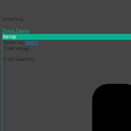
Ответить
Тетка Ганна
Автор
Ответ на
BM21
7 лет назад
А это важно?)