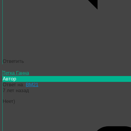
Ответить
Тетка Ганна
Автор
Ответ на
BM21
7 лет назад
Неет)