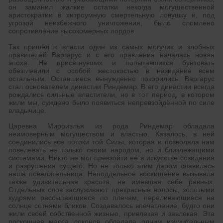
он заманил жалкие остатки некогда могущественной
аристократии в хитроумную смертельную ловушку и, под
угрозой неизбежного уничтожения, было сломлено
сопротивление высокомерных лордов.
Так пришёл к власти один из самых могучих и злобных
правителей Варгарус и с его правления началась новая
эпоха. Не присягнувших и попытавшихся бунтовать
обезглавили с особой жестокостью в назидание всем
остальным. Оставшиеся вынужденно покорились. Варгарус
стал основателем династии Риндемар. В его династии всегда
рождались сильные властители, но в тот период, в котором
жили мы, суждено было появиться непревзойдённой по силе
владычице.
Царевна Мирриэлья из рода Риндемар обладала
неимоверным могуществом и властью. Казалось, в ней
соединились все потоки той Силы, которая и позволяла нам
повелевать не только своим народом, но и близлежащими
системами. Никто не мог превзойти её в искусстве созидания
и разрушения сущего. Но не только этим даром славилась
наша повелительница. Неподдельное восхищение вызывала
также удивительная красота, не имевшая себе равных.
Отдельных слов заслуживают прекрасные волосы, золотыми
кудрями рассыпающиеся по плечам, переливающиеся на
солнце сотнями бликов. Создавалось впечатление, будто они
жили своей собственной жизнью, привлекая и завлекая. Эта
роскошная масса локонов обладала одним изумительным