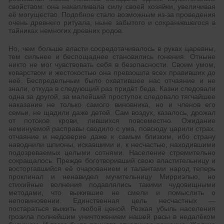
свойством: она накапливала силу своей хозяйки, увеличивая
её могущество. Подобное стало возможным из-за проведения
очень древнего ритуала, ныне забытого и сохранившегося в
тайниках немногих древних родов.
Но, чем больше власти сосредотачивалось в руках царевны,
тем сильнее и беспощаднее становились гонения. Отныне
никто не мог чувствовать себя в безопасности. Своим умом,
коварством и жестокостью она превзошла всех правивших до
неё. Беспредельным было охватившее нас отчаяние и не
знали, откуда в следующий раз придёт беда. Казни следовали
одна за другой, за малейший проступок следовало тягчайшее
наказание не только самого виновника, но и членов его
семьи, не щадили даже детей. Сам воздух, казалось, дрожал
от потоков крови, лившихся повсеместно. Ожидание
неминуемой расправы сводило с ума, повсюду царили страх.
отчаяние и недоверие даже к самым близким, ибо страну
наводнили шпионы, искавшими и, к несчастью, находившими
подозреваемых целыми сотнями. Население стремительно
сокращалось. Прежде боготворивший свою властительницу и
восторгавшийся её очарованием и талантами народ теперь
проклинал и ненавидел мучительницу Мирриэлью, но
стихийные волнения подавлялись такими чудовищными
методами, что выжившие не смели и помыслить о
неповиновении. Единственная цель несчастных —
постараться выжить любой ценой. Резкая убыль населения
грозила полнейшим уничтожением нашей расы в недалёком