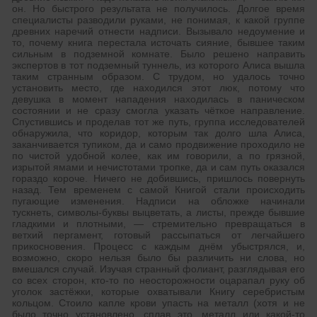
он. Но быстрого результата не получилось. Долгое время
специалисты разводили руками, не понимая, к какой группе
древних наречий отнести надписи. Вызывало недоумение и
то, почему книга перестала источать сияние, бывшее таким
сильным в подземной комнате. Было решено направить
экспертов в тот подземный туннель, из которого Алиса вышла
таким странным образом. С трудом, но удалось точно
установить место, где находился этот люк, потому что
девушка в момент нападения находилась в паническом
состоянии и не сразу смогла указать чёткое направление.
Спустившись и проделав тот же путь, группа исследователей
обнаружила, что коридор, которым так долго шла Алиса,
заканчивается тупиком, да и само продвижение проходило не
по чистой удобной колее, как им говорили, а по грязной,
изрытой ямами и нечистотами тропке, да и сам путь оказался
гораздо короче. Ничего не добившись, пришлось повернуть
назад. Тем временем с самой Книгой стали происходить
пугающие изменения. Надписи на обложке начинали
тускнеть, символы-буквы выцветать, а листы, прежде бывшие
гладкими и плотными, — стремительно превращаться в
ветхий пергамент, готовый рассыпаться от легчайшего
прикосновения. Процесс с каждым днём убыстрялся, и,
возможно, скоро нельзя было бы различить ни слова, но
вмешался случай. Изучая странный фолиант, разглядывая его
со всех сторон, кто-то по неосторожности оцарапал руку об
уголок застёжки, которые охватывали Книгу серебристым
кольцом. Стоило капле крови упасть на металл (хотя и не
было точно установлено, сплав это, металл или какой-то