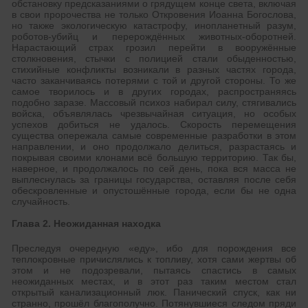
обстановку предсказаниями о грядущем конце света, включая
в свои пророчества не только Откровения Иоанна Богослова,
но также экологическую катастрофу, инопланетный разум,
роботов-убийц и перерождённых животных-оборотней.
Нарастающий страх грозил перейти в вооружённые
столкновения, стычки с полицией стали обыденностью,
стихийные конфликты возникали в разных частях города,
часто заканчиваясь потерями с той и другой стороны. То же
самое творилось и в других городах, распространяясь
подобно заразе. Массовый психоз набирал силу, стягивались
войска, объявлялась чрезвычайная ситуация, но особых
успехов добиться не удалось. Скорость перемещения
существа опережала самые современные разработки в этом
направлении, и оно продолжало делиться, разрастаясь и
покрывая своими клонами всё большую территорию. Так бы,
наверное, и продолжалось по сей день, пока вся масса не
выплеснулась за границы государства, оставляя после себя
обескровленные и опустошённые города, если бы не одна
случайность.
Глава 2. Неожиданная находка
Преследуя очередную «еду», ибо для порождения все
теплокровные причислялись к топливу, хотя сами жертвы об
этом и не подозревали, пытаясь спастись в самых
неожиданных местах, и в этот раз таким местом стал
открытый канализационный люк. Панический спуск, как ни
странно, прошёл благополучно. Потянувшиеся следом пряди