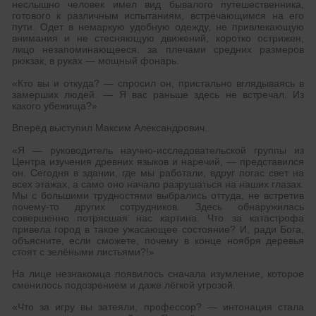
неслышно человек имел вид бывалого путешественника,
готового к различным испытаниям, встречающимся на его
пути. Одет в немаркую удобную одежду, не привлекающую
внимания и не стесняющую движений, коротко острижен,
лицо незапоминающееся. за плечами средних размеров
рюкзак, в руках — мощный фонарь.
«Кто вы и откуда? — спросил он, пристально вглядываясь в
замерших людей. — Я вас раньше здесь не встречал. Из
какого убежища?»
Вперёд выступил Максим Александрович.
«Я — руководитель научно-исследовательской группы из
Центра изучения древних языков и наречий, — представился
он. Сегодня в здании, где мы работали, вдруг погас свет на
всех этажах, а само оно начало разрушаться на наших глазах.
Мы с большими трудностями выбрались оттуда, не встретив
почему-то других сотрудников. Здесь обнаружилась
совершенно потрясшая нас картина. Что за катастрофа
привела город в такое ужасающее состояние? И, ради Бога,
объясните, если сможете, почему в конце ноября деревья
стоят с зелёными листьями?!»
На лице незнакомца появилось сначала изумление, которое
сменилось подозрением и даже лёгкой угрозой.
«Что за игру вы затеяли, профессор? — интонация стала