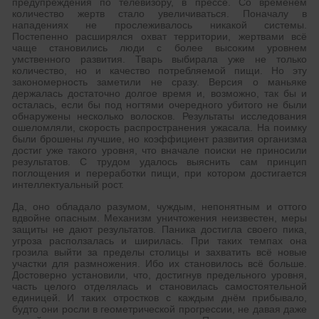
предупреждения по телевизору, в прессе. Со временем
количество жертв стало увеличиваться. Поначалу в
нападениях не прослеживалось никакой системы.
Постепенно расширялся охват территории, жертвами всё
чаще становились люди с более высоким уровнем
умственного развития. Тварь выбирала уже не только
количество, но и качество потребляемой пищи. Но эту
закономерность заметили не сразу. Версия о маньяке
держалась достаточно долгое время и, возможно, так бы и
осталась, если бы под ногтями очередного убитого не были
обнаружены несколько волосков. Результаты исследования
ошеломляли, скорость распространения ужасала. На поимку
были брошены лучшие, но коэффициент развития организма
достиг уже такого уровня, что вначале поиски не приносили
результатов. С трудом удалось выяснить сам принцип
поглощения и переработки пищи, при котором достигается
интеллектуальный рост.
Да, оно обладало разумом, чуждым, непонятным и оттого
вдвойне опасным. Механизм уничтожения неизвестен, меры
защиты не дают результатов. Паника достигла своего пика,
угроза расползалась и ширилась. При таких темпах она
грозила выйти за пределы столицы и захватить всё новые
участки для размножения. Ибо их становилось всё больше.
Достоверно установили, что, достигнув предельного уровня,
часть целого отделялась и становилась самостоятельной
единицей. И таких отростков с каждым днём прибывало,
будто они росли в геометрической прогрессии, не давая даже