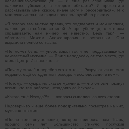
насмешливо-угрожающей. — Я ещё раз спрашиваю, где
находится убежище, в котором обитаете? И прекратите
рассказывать мне сказки, иначе могу и рассердиться». И с
многозначительным видом похлопал рукой по рюкзаку.
«Я говорю вам чистую правду, это подтвердят и мои коллеги,
находящиеся сейчас со мной. А про убежище, о котором
спрашиваете, нам ничего не известно. Ведь так?» —
обратился Максим Александрович к остальным. Они
выразили полное согласие.
«Не может быть, — упорствовал так и не представившийся
неизвестный мужчина. — Я жил неподалёку от того места, где
стоял Центр. И знаю. что…»
«Почему стоял? = перебил его кто-то. — Разрушаться он стал
недавно, ещё сегодня мы проводили исследования в нём».
«Потому, — сумрачно сказал мужчина, — что он был покинут
всеми, кто там работал, незадолго до Исхода».
«Какого ещё Исхода?!» — вопросы сыпались со всех сторон.
Недоверчиво и ещё более подозрительно посмотрев на них,
мужчина ответил:
«После того опустошения, которое принесла нам Тварь,
прошло семь лет. Большинство сгинуло. послужив
пропитанием для этой… — тут он выругался, — а немногие