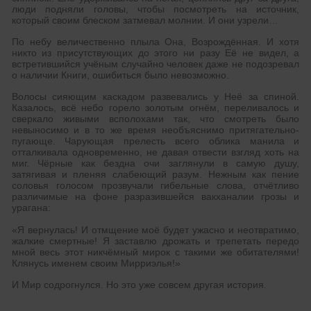
люди подняли головы, чтобы посмотреть на источник,
который своим блеском затмевал молнии. И они узрели…
По небу величественно плыла Она, Возрождённая. И хотя
никто из присутствующих до этого ни разу Её не видел, а
встретившийся учёным случайно человек даже не подозревал
о наличии Книги, ошибиться было невозможно.
Волосы сияющим каскадом развевались у Неё за спиной.
Казалось, всё небо горело золотым огнём, переливалось и
сверкало живыми всполохами так, что смотреть было
невыносимо и в то же время необъяснимо притягательно-
пугающе. Чарующая прелесть всего облика манила и
отталкивала одновременно, не давая отвести взгляд хоть на
миг. Чёрные как бездна очи заглянули в самую душу,
затягивая и пленяя слабеющий разум. Нежным как пение
соловья голосом прозвучали гибельные слова, отчётливо
различимые на фоне разразившейся вакханалии грозы и
урагана:
«Я вернулась! И отмщение моё будет ужасно и неотвратимо,
жалкие смертные! Я заставлю дрожать и трепетать передо
мной весь этот никчёмный мирок с такими же обитателями!
Клянусь именем своим Мирриэлья!»
И Мир содрогнулся. Но это уже совсем другая история.