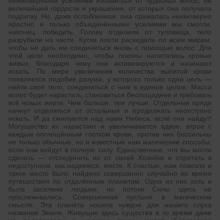
неимоверными усилиями избавиться от чудесных волос, её
величайшей гордости и украшения, от которых она получала
подпитку. Но, даже ослабленная, она сражалась неимоверно
яростно и только объединёнными усилиями мы смогли,
наконец. победить. Голову отделили от туловища, тело
разрубили на части. Куски плоти раскидали по всем мирам,
чтобы не дать им соединиться вновь с помощью волос. Для
этой цели необходимо, чтобы локоны напитались кровью
живых, благодаря чему они активизируются и начинают
искать. По мере увеличения количества выпитой крови
появляется подобие разума, у которого только одна цель —
найти своё тело, соединиться с ним в единое целое. Масса
волос будет нарастать, становиться беспощаднее и требовать
всё новых жертв. Чем больше, тем лучше. Отдельные пряди
начнут отделяться от остальных и продолжать неотступно
искать. И да смилуются над нами Небеса, если они найдут!
Могущество их нарастает и увеличивается вдвое, втрое с
каждым поглощённым глотком крови, против них бессильны
не только обычные, но и известные нам магические способы,
если они войдут в полную силу. Единственное, что мы могли
сделать — отсоединить их от своей Хозяйки и спрятать в
недоступном, как надеемся, месте. К счастью, нам повезло и
такое место было найдено совершенно случайно во время
путешествия по отдалённым планетам. Одна из них хоть и
была заселена людьми, но потоки Силы здесь не
прослеживались. Совершенная пустыня в магическом
смысле. Эта планета носила чуждое для нашего слуха
название Земля. Живущие здесь существа в то время даже