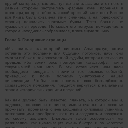
другой материал), как она тут же впиталась им и от него в
разные стороны заструились красные лучи, проникая в
страницы, которые обретали свой прежний вид и цвет. Вскоре
вся Книга была охвачена этим сиянием, а на поверхности
страниц появились знакомые буквы. Текст больше не
нуждался в переводе. Но смысл его погрузил помещение, в
котором находились собравшиеся, в звенящую тишину.
Глава 3. Говорящие страницы
«Мы, жители планетарной системы Альгерратус, хотим
оставить это послание для будущих потомков, дабы они
смогли избежать той злосчастной судьбы, которая постигла их
предков, ибо велик риск повторения катастрофы, почти
сокрушившей наш мир. В эти оставшиеся нам часы
необходимо поведать о причине тех роковых событий,
приведших к почти полному уничтожению нашей
цивилизации. Чтобы ясно понимать всю безнадёжность
создавшегося положения, придётся вернуться к начальным
этапам исторических хроник и преданий.
Как вам должно быть известно, планета, на которой мы и,
надеюсь, оставшиеся в живых, имели счастье и несчастье
проживать, пронизана очень мощными силовыми линиями,
позволяющими преобразовывать их и создавать и разрушать
по своему желанию. Благодаря такой особенности мы
развивались как цивилизация очень быстро и за короткое
время достигли невиданных высот в совершенстве своего