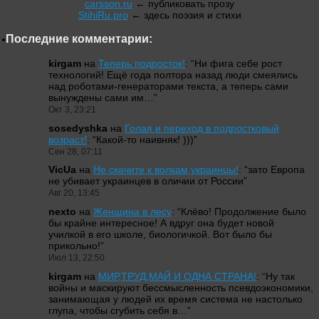
carsson.ru
← публиковать прозу
StihiRu.pro
← здесь поэзия и стихи
Последние комментарии:
kirgam
на
Теперь подросток!
: “
Ни фига себе рост
технологий! Ещё года полтора назад люди смеялись
над роботами-генераторами текста, а теперь сами
вынуждены сами им…
”
Окт 3, 23:21
sosedyshka
на
Голая и переход в подростковый
возраст!
: “
Какой-то наивняк! )))
”
Сен 28, 07:11
VicUa
на
Не скачите к волкам,украинцы!
: “
зато Европа
не убивает украинцев в оличии от России
”
Авг 20, 13:45
nexto
на
Женщина в лесу
: “
Клёво! Продолжение было
бы крайне интересное! А вдруг она будет новой
училкой в его школе, биологичкой. Вот было бы
прикольно!
”
Июл 13, 22:50
kirgam
на
МИР,ТРУД,МАЙ И ОДНА СТРАНА!
: “
Ну так
войны и маскируют бессмысленность псевдоэкономики,
занимающая у людей их время система не настолько
глупа, чтобы сгубить себя в…
”