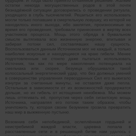
будущем. И тогда было принято отчаянное решение. Жалкие
остатки некогда могущественных родов в этой почти
безнадёжной ситуации договорились о проведении ритуала,
уходящего в глубь тысячелетий. Решиться его использовать
могли только попавшие в смертельную ловушку, из которой не
находилось иного выхода, ибо заклятия, произносимые во
время его проведения, требовали принесения в жертву всех
участников процесса. Мощь этого обряда в буквальном
смысле вытягивала всю жизненную энергию, впитывая и
забирая потоки сил, составлявших нашу сущность.
Воспользоваться данным Источником мог не каждый, а только
наиболее искусные и находящиеся на краю гибели. Менее
подготовленным не стоило даже пытаться использовать
Источник, так как по мере накопления потенциала на
смельчака или. скорее, безумца обрушивался такой
колоссальный энергетический удар, что без должных умений
в совершенстве управления первозданных Сил его выжигало
изнутри за считанные минуты, не оставляя даже пепла.
Остальные в зависимости от их возможностей продержатся
дольше, но их гибель от истощения неизбежна. Мы можем
лишь оттягивать её, пропустив через себя гигантскую мощь
Источника, направляя его потоки таким образом, чтобы
уничтожить ту, которая своим безумием грозила превратить
наш мир в выжженную пустыню.
Возомнив себя непобедимой, ослеплённая гордыней и
неистребимой жаждой власти, царевна попала в
расставленные сети и в решающей битве нам удалось с