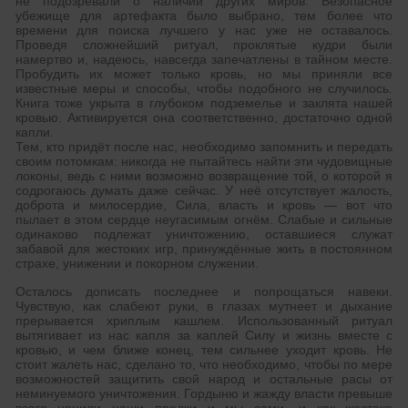
не подозревали о наличии других миров. Безопасное
убежище для артефакта было выбрано, тем более что
времени для поиска лучшего у нас уже не оставалось.
Проведя сложнейший ритуал, проклятые кудри были
намертво и, надеюсь, навсегда запечатлены в тайном месте.
Пробудить их может только кровь, но мы приняли все
известные меры и способы, чтобы подобного не случилось.
Книга тоже укрыта в глубоком подземелье и заклята нашей
кровью. Активируется она соответственно, достаточно одной
капли.
Тем, кто придёт после нас, необходимо запомнить и передать
своим потомкам: никогда не пытайтесь найти эти чудовищные
локоны, ведь с ними возможно возвращение той, о которой я
содрогаюсь думать даже сейчас. У неё отсутствует жалость,
доброта и милосердие, Сила, власть и кровь — вот что
пылает в этом сердце неугасимым огнём. Слабые и сильные
одинаково подлежат уничтожению, оставшиеся служат
забавой для жестоких игр, принуждённые жить в постоянном
страхе, унижении и покорном служении.
Осталось дописать последнее и попрощаться навеки.
Чувствую, как слабеют руки, в глазах мутнеет и дыхание
прерывается хриплым кашлем. Использованный ритуал
вытягивает из нас капля за каплей Силу и жизнь вместе с
кровью, и чем ближе конец, тем сильнее уходит кровь. Не
стоит жалеть нас, сделано то, что необходимо, чтобы по мере
возможностей защитить свой народ и остальные расы от
неминуемого уничтожения. Гордыню и жажду власти превыше
всего ценили наши предки и мы сами, и как жестоко