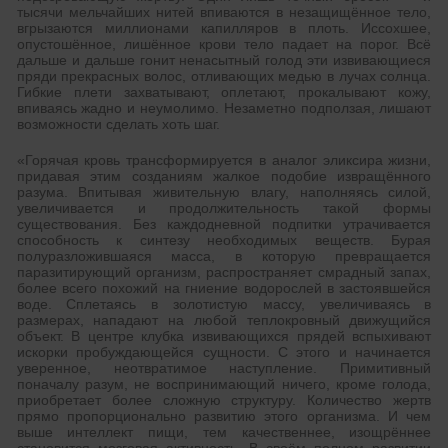
тысячи мельчайших нитей впиваются в незащищённое тело,
вгрызаются миллионами капилляров в плоть. Иссохшее,
опустошённое, лишённое крови тело падает на порог. Всё
дальше и дальше гонит ненасытный голод эти извивающиеся
пряди прекрасных волос, отливающих медью в лучах солнца.
Гибкие плети захватывают, оплетают, прокалывают кожу,
впиваясь жадно и неумолимо. Незаметно подползая, лишают
возможности сделать хоть шаг.
«Горячая кровь трансформируется в аналог эликсира жизни,
придавая этим созданиям жалкое подобие извращённого
разума. Впитывая живительную влагу, наполняясь силой,
увеличивается и продолжительность такой формы
существования. Без каждодневной подпитки утрачивается
способность к синтезу необходимых веществ. Бурая
полуразложившаяся масса, в которую превращается
паразитирующий организм, распространяет смрадный запах,
более всего похожий на гниение водорослей в застоявшейся
воде. Сплетаясь в золотистую массу, увеличиваясь в
размерах, нападают на любой теплокровный движущийся
объект. В центре клубка извивающихся прядей вспыхивают
искорки пробуждающейся сущности. С этого и начинается
уверенное, неотвратимое наступление. Примитивный
поначалу разум, не воспринимающий ничего, кроме голода,
приобретает более сложную структуру. Количество жертв
прямо пропорционально развитию этого организма. И чем
выше интеллект пищи, тем качественнее, изощрённее