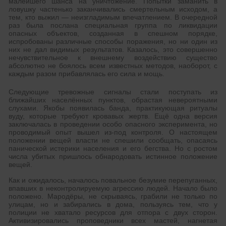
малейшего шанса на уничтожение. Попытки заманить в
ловушку частенько заканчивались смертельным исходом, а
тем, кто выжил — неизгладимым впечатлением. В очередной
раз была послана специальная группа по ликвидации
опасных объектов, созданная в спешном порядке,
испробованы различные способы поражения, но ни один из
них не дал видимых результатов. Казалось, это совершенно
нечувствительное к внешнему воздействию существо
абсолютно не боялось всем известных методов, наоборот, с
каждым разом прибавлялась его сила и мощь.
Следующие тревожные сигналы стали поступать из
ближайших населённых пунктов, обрастая невероятными
слухами. Якобы появилась банда, практикующая ритуалы
вуду, которые требуют кровавых жертв. Ещё одна версия
заключалась в проведении особо опасного эксперимента, но
проводимый опыт вышел из-под контроля. О настоящем
положении вещей власти не спешили сообщать, опасаясь
панической истерики населения и его бегства. Но с ростом
числа убитых пришлось обнародовать истинное положение
вещей.
Как и ожидалось, началось повальное безумие перепуганных,
впавших в неконтролируемую агрессию людей. Начало было
положено. Мародёры, не скрываясь, грабили не только по
улицам, но и забирались в дома, пользуясь тем, что у
полиции не хватало ресурсов для отпора с двух сторон.
Активизировались проповедники всех мастей, нагнетая