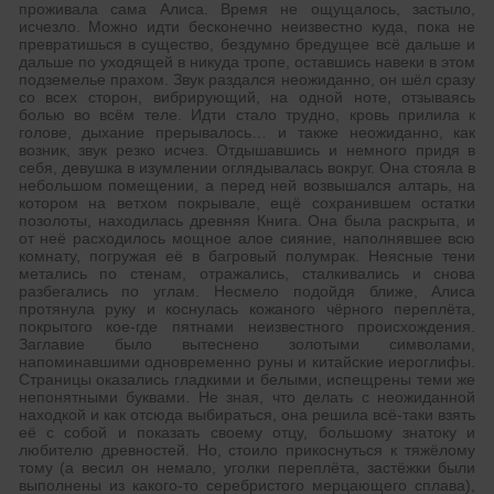
проживала сама Алиса. Время не ощущалось, застыло,
исчезло. Можно идти бесконечно неизвестно куда, пока не
превратишься в существо, бездумно бредущее всё дальше и
дальше по уходящей в никуда тропе, оставшись навеки в этом
подземелье прахом. Звук раздался неожиданно, он шёл сразу
со всех сторон, вибрирующий, на одной ноте, отзываясь
болью во всём теле. Идти стало трудно, кровь прилила к
голове, дыхание прерывалось… и также неожиданно, как
возник, звук резко исчез. Отдышавшись и немного придя в
себя, девушка в изумлении оглядывалась вокруг. Она стояла в
небольшом помещении, а перед ней возвышался алтарь, на
котором на ветхом покрывале, ещё сохранившем остатки
позолоты, находилась древняя Книга. Она была раскрыта, и
от неё расходилось мощное алое сияние, наполнявшее всю
комнату, погружая её в багровый полумрак. Неясные тени
метались по стенам, отражались, сталкивались и снова
разбегались по углам. Несмело подойдя ближе, Алиса
протянула руку и коснулась кожаного чёрного переплёта,
покрытого кое-где пятнами неизвестного происхождения.
Заглавие было вытеснено золотыми символами,
напоминавшими одновременно руны и китайские иероглифы.
Страницы оказались гладкими и белыми, испещрены теми же
непонятными буквами. Не зная, что делать с неожиданной
находкой и как отсюда выбираться, она решила всё-таки взять
её с собой и показать своему отцу, большому знатоку и
любителю древностей. Но, стоило прикоснуться к тяжёлому
тому (а весил он немало, уголки переплёта, застёжки были
выполнены из какого-то серебристого мерцающего сплава),