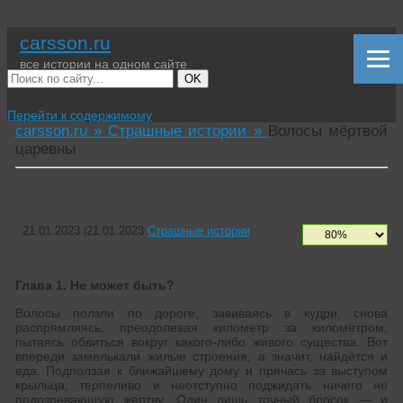
carsson.ru
все истории на одном сайте
OK
Перейти к содержимому
carsson.ru »
Страшные истории »
Волосы мёртвой
царевны
Волосы мёртвой царевны
21.01.2023
|
21.01.2023
Страшные истории
Глава 1. Не может быть?
Волосы ползли по дороге, завиваясь в кудри, снова
распрямляясь, преодолевая километр за километром,
пытаясь обвиться вокруг какого-либо живого существа. Вот
впереди замелькали жилые строения, а значит, найдётся и
еда. Подползая к ближайшему дому и прячась за выступом
крыльца, терпеливо и неотступно поджидать ничего не
подозревающую жертву. Один лишь точный бросок — и