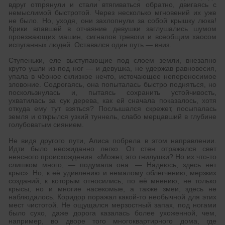
вдруг отпрянули и стали втягиваться обратно, двигаясь с
немыслимой быстротой. Через несколько мгновений их уже
не было. Но, уходя, они захлопнули за собой крышку люка!
Крики впавшей в отчаяние девушки заглушались шумом
проезжающих машин, сигналов тревоги и всеобщим хаосом
испуганных людей. Оставался один путь — вниз.
Ступеньки, еле выступающие под слоем земли, внезапно
круто ушли из-под ног — и девушка, не удержав равновесия,
упала в чёрное склизкое нечто, источающее непереносимое
зловоние. Содрогаясь, она попыталась быстро подняться, но
поскользнулась и, пытаясь сохранить устойчивость,
ухватилась за сук дерева, как ей сначала показалось, хотя
откуда ему тут взяться? Послышался скрежет, посыпалась
земля и открылся узкий туннель, слабо мерцавший в глубине
голубоватым сиянием.
Не видя другого пути, Алиса побрела в этом направлении.
Идти было неожиданно легко. От стен отражался свет
неясного происхождения. «Может, это гнилушки? Но их что-то
слишком много, — подумала она. — Надеюсь, здесь нет
крыс». Но, к её удивлению и немалому облегчению, мерзких
созданий, к которым относились, по её мнению, не только
крысы, но и многие насекомые, а также змеи, здесь не
наблюдалось. Коридор поражал какой-то необычной для этих
мест чистотой. Не ощущался мерзостный запах, под ногами
было сухо, даже дорога казалась более ухоженной, чем,
например, во дворе того многоквартирного дома, где