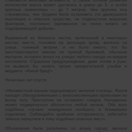
становится мозговая активность. В своём полном развитии
волосистая масса может достигать в длину до 5, а особо
крупные экземпляры — до 7 метров. Чем крупнее она
становилась, тем труднее было остановить это движущееся
мыслящее и опасное существо, не подвластное внешним
факторам, постоянно заряженное на поиск ничего не
подозревающей добычи».
Вырванный из блокнота листок, заляпанный в некоторых
местах чем-то, похожим на засохшую кровь, валялся на
улице, гонимый ветром, и не было никого, кто бы
заинтересовался никому не нужной бумажкой, обычным
мусором, которого много на улицах любого города на каждом
континенте. Страшное предупреждение, даже попав в руки,
не вызвало бы ничего, кроме презрительной улыбки и
вердикта: «Какой бред!»
Несколько лет спустя…
«Неизвестный маньяк терроризирует жителей столицы. Жертв
находят обескровленными с многочисленными проколами по
всему телу. Преступник не оставляет следов. Нападению
может подвергнуться абсолютно любой житель. Обо всех
подобных случаях немедленно сообщить в ближайшее
отделение. Соблюдайте крайнюю осторожность, избегайте
тёмных переулков и тому подобных опасных мест».
Объявления были расклеены по всему городу, звучали