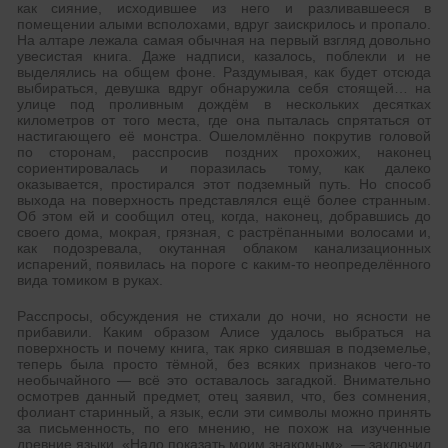
как сияние, исходившее из него и разливавшееся в
помещении алыми всполохами, вдруг заискрилось и пропало.
На алтаре лежала самая обычная на первый взгляд довольно
увесистая книга. Даже надписи, казалось, поблекли и не
выделялись на общем фоне. Раздумывая, как будет отсюда
выбираться, девушка вдруг обнаружила себя стоящей… на
улице под проливным дождём в нескольких десятках
километров от того места, где она пыталась спрятаться от
настигающего её монстра. Ошеломлённо покрутив головой
по сторонам, расспросив поздних прохожих, наконец
сориентировалась и поразилась тому, как далеко
оказывается, простирался этот подземный путь. Но способ
выхода на поверхность представлялся ещё более странным.
Об этом ей и сообщил отец, когда, наконец, добравшись до
своего дома, мокрая, грязная, с растрёпанными волосами и,
как подозревала, окутанная облаком канализационных
испарений, появилась на пороге с каким-то неопределённого
вида томиком в руках.
Расспросы, обсуждения не стихали до ночи, но ясности не
прибавили. Каким образом Алисе удалось выбраться на
поверхность и почему книга, так ярко сиявшая в подземелье,
теперь была просто тёмной, без всяких признаков чего-то
необычайного — всё это оставалось загадкой. Внимательно
осмотрев данный предмет, отец заявил, что, без сомнения,
фолиант старинный, а язык, если эти символы можно принять
за письменность, по его мнению, не похож на изученные
древние языки. «Надо показать моим знакомым», — заключил