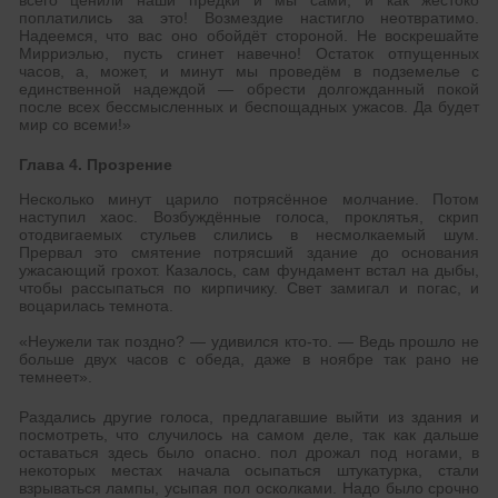
поплатились за это! Возмездие настигло неотвратимо.
Надеемся, что вас оно обойдёт стороной. Не воскрешайте
Мирриэлью, пусть сгинет навечно! Остаток отпущенных
часов, а, может, и минут мы проведём в подземелье с
единственной надеждой — обрести долгожданный покой
после всех бессмысленных и беспощадных ужасов. Да будет
мир со всеми!»
Глава 4. Прозрение
Несколько минут царило потрясённое молчание. Потом
наступил хаос. Возбуждённые голоса, проклятья, скрип
отодвигаемых стульев слились в несмолкаемый шум.
Прервал это смятение потрясший здание до основания
ужасающий грохот. Казалось, сам фундамент встал на дыбы,
чтобы рассыпаться по кирпичику. Свет замигал и погас, и
воцарилась темнота.
«Неужели так поздно? — удивился кто-то. — Ведь прошло не
больше двух часов с обеда, даже в ноябре так рано не
темнеет».
Раздались другие голоса, предлагавшие выйти из здания и
посмотреть, что случилось на самом деле, так как дальше
оставаться здесь было опасно. пол дрожал под ногами, в
некоторых местах начала осыпаться штукатурка, стали
взрываться лампы, усыпая пол осколками. Надо было срочно