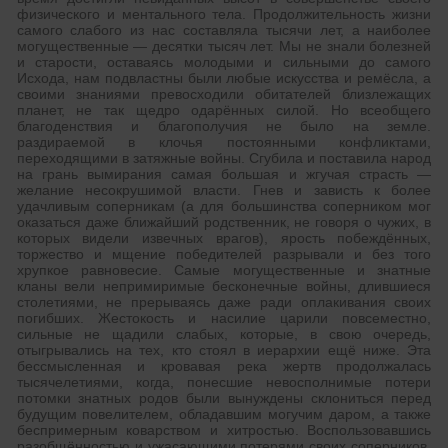
физического и ментального тела. Продолжительность жизни
самого слабого из нас составляла тысячи лет, а наиболее
могущественные — десятки тысяч лет. Мы не знали болезней
и старости, оставаясь молодыми и сильными до самого
Исхода, нам подвластны были любые искусства и ремёсла, а
своими знаниями превосходили обитателей близлежащих
планет, не так щедро одарённых силой. Но всеобщего
благоденствия и благополучия не было на земле.
раздираемой в клочья постоянными конфликтами,
переходящими в затяжные войны. Cгубила и поставила народ
на грань вымирания самая большая и жгучая страсть —
желание несокрушимой власти. Гнев и зависть к более
удачливым соперникам (а для большинства соперником мог
оказаться даже ближайший родственник, не говоря о чужих, в
которых видели извечных врагов), ярость побеждённых,
торжество и мщение победителей разрывали и без того
хрупкое равновесие. Самые могущественные и знатные
кланы вели непримиримые бесконечные войны, длившиеся
столетиями, не прерываясь даже ради оплакивания своих
погибших. Жестокость и насилие царили повсеместно,
сильные не щадили слабых, которые, в свою очередь,
отыгрывались на тех, кто стоял в иерархии ещё ниже. Эта
бессмысленная и кровавая река жертв продолжалась
тысячелетиями, когда, понесшие невосполнимые потери
потомки знатных родов были вынуждены склониться перед
будущим повелителем, обладавшим могучим даром, а также
беспримерным коварством и хитростью. Воспользовавшись
разобщённостью и ужасающими потерями своих соперников,