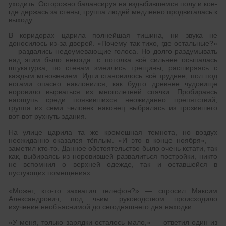
уходить. Осторожно балансируя на вздыбившемся полу и кое-
где держась за стены, группа людей медленно продвигалась к
выходу.
В коридорах царила полнейшая тишина, ни звука не
доносилось из-за дверей. «Почему так тихо, где остальные?»
— раздались недоумевающие голоса. Но долго раздумывать
над этим было некогда: с потолка всё сильнее осыпалась
штукатурка, по стенам змеились трещины, расширяясь с
каждым мгновением. Идти становилось всё труднее, пол под
ногами опасно наклонился, как будто древнее чудовище
норовило вырваться из многолетней спячки. Пробираясь
наощупь среди появившихся неожиданно препятствий,
группа их семи человек наконец выбралась из грозившего
вот-вот рухнуть здания.
На улице царила та же кромешная темнота, но воздух
неожиданно оказался тёплым. «И это в конце ноября», —
заметил кто-то. Данное обстоятельство было очень кстати, так
как, выбираясь из норовившей развалиться постройки, никто
не вспомнил о верхней одежде, так и оставшейся в
пустующих помещениях.
«Может, кто-то захватил телефон?» — спросил Максим
Александрович, под чьим руководством происходило
изучение необъяснимой до сегодняшнего дня находки.
«У меня, только зарядки осталось мало,» — ответил один из