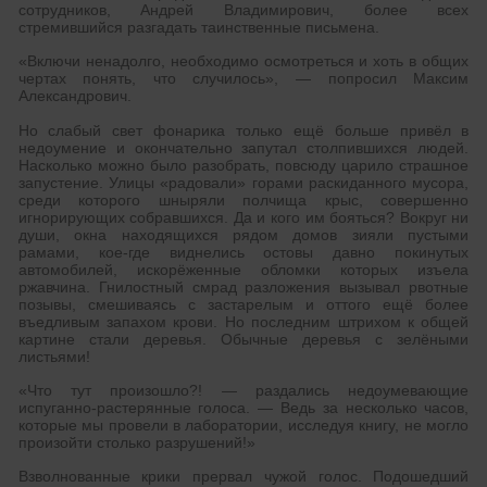
сотрудников, Андрей Владимирович, более всех
стремившийся разгадать таинственные письмена.
«Включи ненадолго, необходимо осмотреться и хоть в общих
чертах понять, что случилось», — попросил Максим
Александрович.
Но слабый свет фонарика только ещё больше привёл в
недоумение и окончательно запутал столпившихся людей.
Насколько можно было разобрать, повсюду царило страшное
запустение. Улицы «радовали» горами раскиданного мусора,
среди которого шныряли полчища крыс, совершенно
игнорирующих собравшихся. Да и кого им бояться? Вокруг ни
души, окна находящихся рядом домов зияли пустыми
рамами, кое-где виднелись остовы давно покинутых
автомобилей, искорёженные обломки которых изъела
ржавчина. Гнилостный смрад разложения вызывал рвотные
позывы, смешиваясь с застарелым и оттого ещё более
въедливым запахом крови. Но последним штрихом к общей
картине стали деревья. Обычные деревья с зелёными
листьями!
«Что тут произошло?! — раздались недоумевающие
испуганно-растерянные голоса. — Ведь за несколько часов,
которые мы провели в лаборатории, исследуя книгу, не могло
произойти столько разрушений!»
Взволнованные крики прервал чужой голос. Подошедший