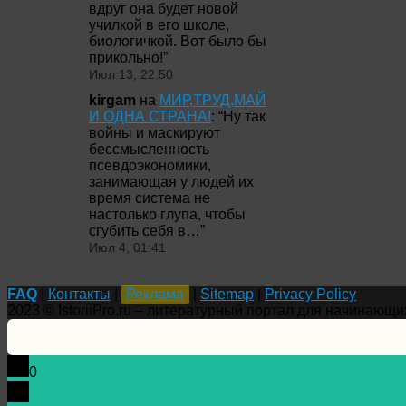
вдруг она будет новой
училкой в его школе,
биологичкой. Вот было бы
прикольно!
”
Июл 13, 22:50
kirgam
на
МИР,ТРУД,МАЙ
И ОДНА СТРАНА!
: “
Ну так
войны и маскируют
бессмысленность
псевдоэкономики,
занимающая у людей их
время система не
настолько глупа, чтобы
сгубить себя в…
”
Июл 4, 01:41
FAQ
|
Контакты
|
Реклама
|
Sitemap
|
Privacy Policy
2023 © IstoriiPro.ru – литературный портал для начинающи
0