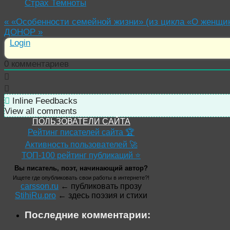
Страх Темноты
«
«Особенности семейной жизни» (из цикла «О женщи
ДОНОР
»
Login
0
комментариев
Inline Feedbacks
View all comments
ПОЛЬЗОВАТЕЛИ САЙТА
Рейтинг писателей сайта 🏆
Активность пользователей 🚀
ТОП-100 рейтинг публикаций ⭐
Вы писатель, поэт, начинающий автор?
Ищете где опубликовать свои работы в интернете?!
carsson.ru
← публиковать прозу
StihiRu.pro
← здесь поэзия и стихи
Последние комментарии: