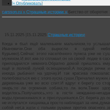
[+ Опубликовать]
carsson.ru »
Страшные истории »
Бегство от оборотня
Бегство от оборотня
15.11.2025
|
15.11.2025
Страшные истории
Когда я был ещё маленьким мальчиком,то услышал
Ивановиче.Они оба выросли в одной небольш
Курьево).Сейчас этого населённого пункта уже не су
мужиком.И вот как-то сплавал он на своей лодке в со
припозднился немного.Обратно домой пришлось ему
ещё и полной луной освещаемой.А посреди речки и
иногда рыбачил на удочку.И так красива показала
полюбоваться ею с этого куска суши.Причалил мужик к
деревенька уже во всю спит.И вдруг к берегу со ст
зверь:то ли огромная собака,то ли волк.Таких зд
водилось.Получалось,что в гости нежданно-негад
воды,принюхивался и прислушивался.От берега до ос
не испугался хищника,а просто наблюдал за ним,думая
собой нет,а идти с голыми руками против опасного з