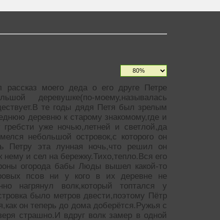
 рассказ моего деда о его друге Петре
ой деревушке(по-моему,называлась
ществует.В те годы дядя Петя был зрелым
седнюю деревню к старому знакомому,где и
 гребсти уже ночью,летней и светлой,да
мелся небольшой островок,с которого он
сь Петру эта лунная ночь,что решил он
 нему и сел на бережку.Тихо,тепло.Вся его
ороны огорода бабы Люды вышел какой-то
оровых псов ни у кого в их деревне не
анно нагрянул волк,который топтался у
тровка было метров двести,поэтому Пётр
,как он теперь до дома доберётся.Ружья с
веря страшно.И вдруг волк замер в одной