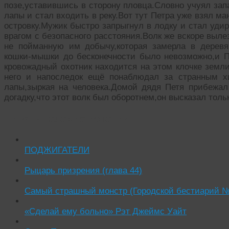
позе,уставившись в сторону пловца.Словно учуял зап
лапы и стал входить в реку.Вот тут Петра уже взял м
островку.Мужик быстро запрыгнул в лодку и стал уди
врагом с безопасного расстояния.Волк же вскоре выле
не пойманную им добычу,которая замерла в деревя
кошки-мышки до бесконечности было невозможно,и П
кровожадный охотник находится на этом клочке земли
него и напоследок ещё понаблюдал за странным х
лапы,зыркая на человека.Домой дядя Петя прибежал
догадку,что этот волк был оборотнем,он высказал толь
Читать похожие истории:
ПОДЖИГАТЕЛИ
Рыцарь призрения (глава 44)
Самый страшный монстр (Городской бестиарий №
«Сделай ему больно» Рэт Джеймс Уайт