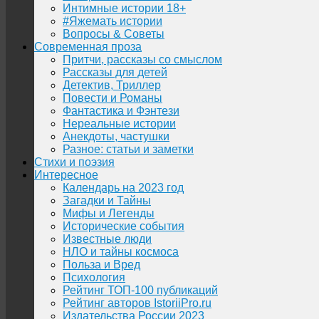
Интимные истории 18+
#Яжемать истории
Вопросы & Советы
Современная проза
Притчи, рассказы со смыслом
Рассказы для детей
Детектив, Триллер
Повести и Романы
Фантастика и Фэнтези
Нереальные истории
Анекдоты, частушки
Разное: статьи и заметки
Стихи и поэзия
Интересное
Календарь на 2023 год
Загадки и Тайны
Мифы и Легенды
Исторические события
Известные люди
НЛО и тайны космоса
Польза и Вред
Психология
Рейтинг ТОП-100 публикаций
Рейтинг авторов IstoriiPro.ru
Издательства России 2023