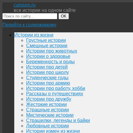
carsson.ru
все истории на одном сайте
OK
Перейти к содержимому
Истории из жизни
Грустные истории
Смешные истории
Истории про животных
Истории о здоровье
Беременность и роды
Истории про детей
Истории про школу
Студенческие годы
Истории про армию
Истории про работу, хобби
Рассказы о путешествиях
Истории про дружбу
Жестокие истории
Страшные истории
Мистические истории
Страшилки, легенды и байки
Любовные истории
Истории измен из жизни