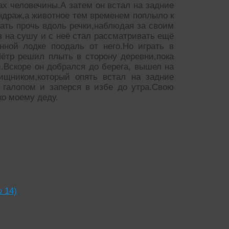
ах человечины.А затем он встал на задние
андраж,а животное тем временем поплыло к
рать прочь вдоль речки,наблюдая за своим
з на сушу и с неё стал рассматривать ещё
нной лодке поодаль от него.Но играть в
ётр решил плыть в сторону деревни,пока
.Вскоре он добрался до берега, вышел на
ищником,который опять встал на задние
 галопом и заперся в избе до утра.Свою
ко моему деду.
 14)