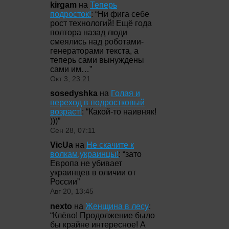
kirgam
на
Теперь
подросток!
: “
Ни фига себе
рост технологий! Ещё года
полтора назад люди
смеялись над роботами-
генераторами текста, а
теперь сами вынуждены
сами им…
”
Окт 3, 23:21
sosedyshka
на
Голая и
переход в подростковый
возраст!
: “
Какой-то наивняк!
)))
”
Сен 28, 07:11
VicUa
на
Не скачите к
волкам,украинцы!
: “
зато
Европа не убивает
украинцев в оличии от
России
”
Авг 20, 13:45
nexto
на
Женщина в лесу
:
“
Клёво! Продолжение было
бы крайне интересное! А