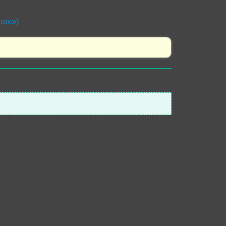
нах»)