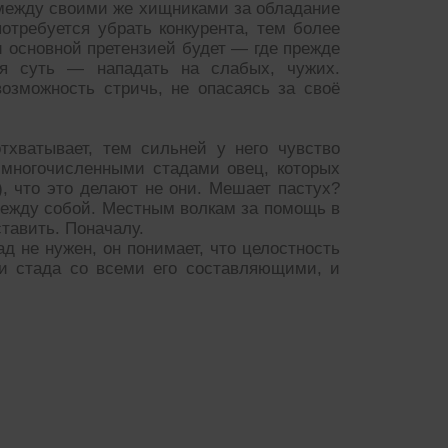
 между своими же хищниками за обладание
требуется убрать конкурента, тем более
 основной претензией будет — где прежде
ья суть — нападать на слабых, чужих.
озможность стричь, не опасаясь за своё
хватывает, тем сильней у него чувство
 многочисленными стадами овец, которых
), что это делают не они. Мешает пастух?
между собой. Местным волкам за помощь в
тавить. Поначалу.
ад не нужен, он понимает, что целостность
ти стада со всеми его составляющими, и