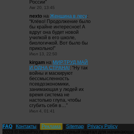
России
”
Авг 20, 13:45
nexto
на
Женщина в лесу
:
“
Клёво! Продолжение было
бы крайне интересное! А
вдруг она будет новой
училкой в его школе,
биологичкой. Вот было бы
прикольно!
”
Июл 13, 22:50
kirgam
на
МИР,ТРУД,МАЙ
И ОДНА СТРАНА!
: “
Ну так
войны и маскируют
бессмысленность
псевдоэкономики,
занимающая у людей их
время система не
настолько глупа, чтобы
сгубить себя в…
”
Июл 4, 01:41
FAQ
|
Контакты
|
Реклама
|
Sitemap
|
Privacy Policy
2023 © IstoriiPro.ru – литературный портал для начинающи