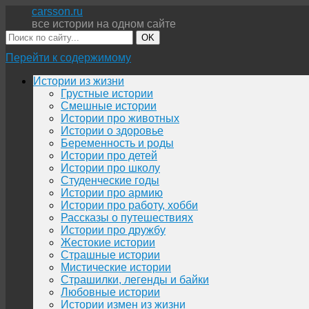
carsson.ru
все истории на одном сайте
OK
Перейти к содержимому
Истории из жизни
Грустные истории
Смешные истории
Истории про животных
Истории о здоровье
Беременность и роды
Истории про детей
Истории про школу
Студенческие годы
Истории про армию
Истории про работу, хобби
Рассказы о путешествиях
Истории про дружбу
Жестокие истории
Страшные истории
Мистические истории
Страшилки, легенды и байки
Любовные истории
Истории измен из жизни