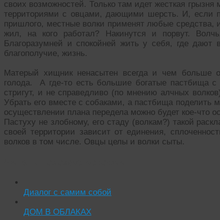
своих возможностей. Только там идет жесткая грызня
территориями с овцами, дающими шерсть. И, если по
пришлого, местные волки применят любые средства, и
жил, на кого работал? Накинутся и порвут. Волч
Благоразумней и спокойней жить у себя, где дают в
благополучие, жизнь.
Матерый хищник ненасытен всегда и чем больше от
голода. А где-то есть большие богатые пастбища с
стригут, и не справедливо (по мнению алчных волков
Убрать его вместе с собаками, а пастбища поделить 
осуществлении плана передела можно будет кое-что ос
Пастуху не злобному, его стаду (волкам?) такой раскл
своей территории зависит от единения, сплоченнос
волков в том числе. Овцы целы и волки сыты.
Читать похожие истории:
Диалог с самим собой
ДОМ В ОБЛАКАХ