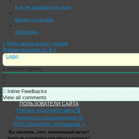
Как не заработать горб
Виски со льдом
«Земляк»
«
Мать мужа рушит семью
Вторая молодость 8
»
Login
0
комментариев
Inline Feedbacks
View all comments
ПОЛЬЗОВАТЕЛИ САЙТА
Рейтинг писателей сайта 🏆
Активность пользователей 🚀
ТОП-100 рейтинг публикаций ⭐
Вы писатель, поэт, начинающий автор?
Ищете где опубликовать свои работы в интернете?!