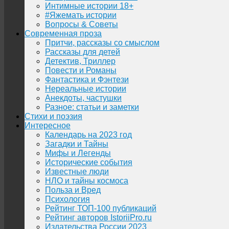
Интимные истории 18+
#Яжемать истории
Вопросы & Советы
Современная проза
Притчи, рассказы со смыслом
Рассказы для детей
Детектив, Триллер
Повести и Романы
Фантастика и Фэнтези
Нереальные истории
Анекдоты, частушки
Разное: статьи и заметки
Стихи и поэзия
Интересное
Календарь на 2023 год
Загадки и Тайны
Мифы и Легенды
Исторические события
Известные люди
НЛО и тайны космоса
Польза и Вред
Психология
Рейтинг ТОП-100 публикаций
Рейтинг авторов IstoriiPro.ru
Издательства России 2023