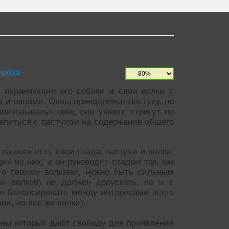
проза
, охраняющие его собаки и свои волки с
 и овцами. Овцы принадлежат пастуху, но
анизовывать» овец они умеют, стригут по
елиться с пастухом на содержание общего
а всех есть свои стада, пастухи и волки.
ин из них, и он руководит стадом так, как
 со своими волками, нужно быть сильным
аи волков) не должен допускать, но и с
я балансировать между интересами всего
ои, но все же волки).
оны которых дают свободу для проявления