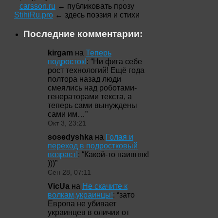
carsson.ru
← публиковать прозу
StihiRu.pro
← здесь поэзия и стихи
Последние комментарии:
kirgam
на
Теперь
подросток!
: “
Ни фига себе
рост технологий! Ещё года
полтора назад люди
смеялись над роботами-
генераторами текста, а
теперь сами вынуждены
сами им…
”
Окт 3, 23:21
sosedyshka
на
Голая и
переход в подростковый
возраст!
: “
Какой-то наивняк!
)))
”
Сен 28, 07:11
VicUa
на
Не скачите к
волкам,украинцы!
: “
зато
Европа не убивает
украинцев в оличии от