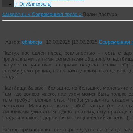
[+ Опубликовать]
carsson.ru »
Современная проза »
Волки пастуха
Волки пастуха
Автор:
qbhbncja
|
13.03.2025
|
13.03.2025
Современная 
Пастух поставлен перед реальностью — есть стадо
признанными за ними сегментами обширного пастбища
пасутся на участках, которыми владеют волки. «Орг
своему усмотрению, но по закону прибылью должны д
стада.
Пастбища бывают большие, не большие, маленькие и н
Там, где волков много, пастухом может быть только од
того требует волчья стая. Чтобы управлять стадом
пастухом. Манипулировать собой пастух (не из ст
хищниками уживаться нужно, поэтому, ему приходитс
стада и волков, сдерживая их хищнический аппетит (св
Волков приманивают некоторые другие пастбища, зак